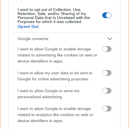
mesél – megújul a tatai Angolkert
I want to opt-out of Collection, Use,
Retention, Sale, and/or Sharing of my
Personal Data that Is Unrelated with the
Purposes for which it was collected.
Opted Out
M1 bővítés: már zajlik a teljesen új
Bicske Kelet csomópont építése
Google consents
I want to allow Google to enable storage
related to advertising like cookies on web or
Új gyalogosátkelők és jelzőlámpás
device identifiers in apps.
csomópont épül Angyalföldön
I want to allow my user data to be sent to
Google for online advertising purposes.
I want to allow Google to send me
Másfélszeresére bővítik
personalized advertising.
Hódmezővásárhely jó hírű református
iskoláját
I want to allow Google to enable storage
related to analytics like cookies on web or
device identifiers in apps.