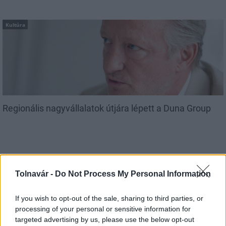
Kultúra
Regionális nagyvállalatok útjára lépett a Duna Group
Tolnavár -
Do Not Process My Personal Information
MAGYAR ÉPÍTŐK
If you wish to opt-out of the sale, sharing to third parties, or
processing of your personal or sensitive information for
targeted advertising by us, please use the below opt-out
Mi épül?