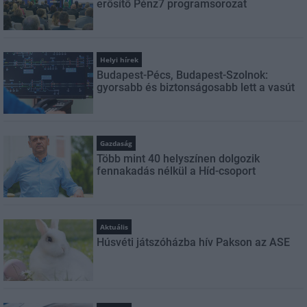
erősítő Pénz7 programsorozat
Helyi hírek
Budapest-Pécs, Budapest-Szolnok:
gyorsabb és biztonságosabb lett a vasút
Gazdaság
Több mint 40 helyszínen dolgozik
fennakadás nélkül a Híd-csoport
Aktuális
Húsvéti játszóházba hív Pakson az ASE