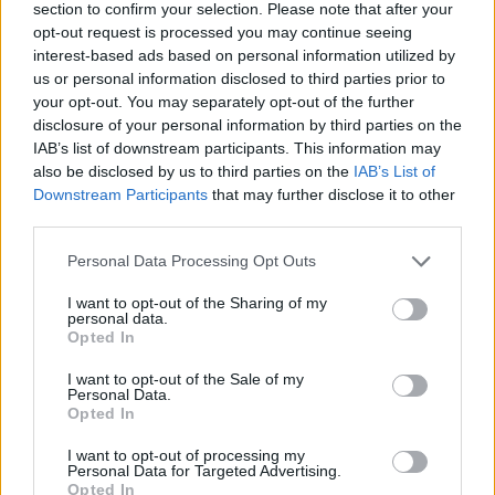
section to confirm your selection. Please note that after your
opt-out request is processed you may continue seeing
interest-based ads based on personal information utilized by
us or personal information disclosed to third parties prior to
your opt-out. You may separately opt-out of the further
disclosure of your personal information by third parties on the
IAB’s list of downstream participants. This information may
also be disclosed by us to third parties on the
IAB’s List of
Downstream Participants
that may further disclose it to other
third parties.
Please note that this website/app uses one or more Google
Personal Data Processing Opt Outs
services and may gather and store information including but
Belváros-Lipótváros
játszótér
not limited to your visit or usage behaviour. You may click to
I want to opt-out of the Sharing of my
Város-Teampannon Kereskedelmi és Szolgáltató Kft.
parkfelújítás
personal data.
grant or deny consent to Google and its third-party tags to
Opted In
Újragondolják Lipótváros rejtett, zöld parkját
use your data for below specified purposes in below Google
consent section.
I want to opt-out of the Sale of my
Indulhat a Honvéd tér megújításának tervezése, ahol a
Personal Data.
klímatudatos gondolkodás és a helyi identitás erősítése kerül a
Opted In
középpontba.
I want to opt-out of processing my
Personal Data for Targeted Advertising.
Történelmi táj, amelynek minden köve
Opted In