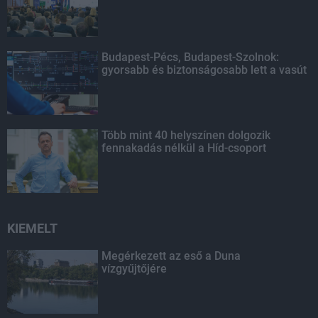
Budapest-Pécs, Budapest-Szolnok:
gyorsabb és biztonságosabb lett a vasút
Több mint 40 helyszínen dolgozik
fennakadás nélkül a Híd-csoport
KIEMELT
Megérkezett az eső a Duna
vízgyűjtőjére