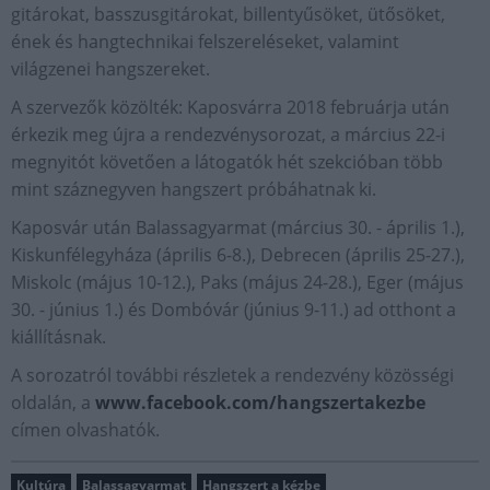
gitárokat, basszusgitárokat, billentyűsöket, ütősöket,
ének és hangtechnikai felszereléseket, valamint
világzenei hangszereket.
A szervezők közölték: Kaposvárra 2018 februárja után
érkezik meg újra a rendezvénysorozat, a március 22-i
megnyitót követően a látogatók hét szekcióban több
mint száznegyven hangszert próbáhatnak ki.
Kaposvár után Balassagyarmat (március 30. - április 1.),
Kiskunfélegyháza (április 6-8.), Debrecen (április 25-27.),
Miskolc (május 10-12.), Paks (május 24-28.), Eger (május
30. - június 1.) és Dombóvár (június 9-11.) ad otthont a
kiállításnak.
A sorozatról további részletek a rendezvény közösségi
oldalán, a
www.facebook.com/hangszertakezbe
címen olvashatók.
Kultúra
Balassagyarmat
Hangszert a kézbe