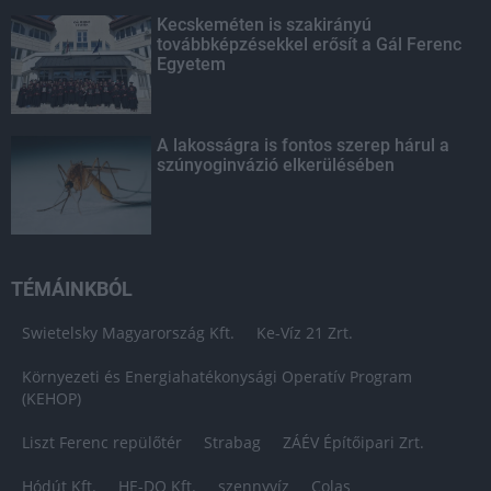
Kecskeméten is szakirányú
továbbképzésekkel erősít a Gál Ferenc
Egyetem
A lakosságra is fontos szerep hárul a
szúnyoginvázió elkerülésében
TÉMÁINKBÓL
Swietelsky Magyarország Kft.
Ke-Víz 21 Zrt.
Környezeti és Energiahatékonysági Operatív Program
(KEHOP)
Liszt Ferenc repülőtér
Strabag
ZÁÉV Építőipari Zrt.
Hódút Kft.
HE-DO Kft.
szennyvíz
Colas