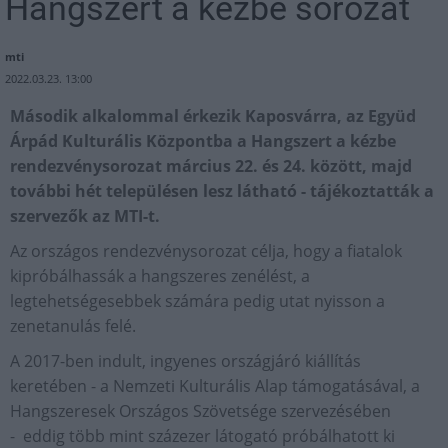
Hangszert a kézbe sorozat
mti
2022.03.23. 13:00
Második alkalommal érkezik Kaposvárra, az Együd
Árpád Kulturális Központba a Hangszert a kézbe
rendezvénysorozat március 22. és 24. között, majd
további hét településen lesz látható - tájékoztatták a
szervezők az MTI-t.
Az országos rendezvénysorozat célja, hogy a fiatalok
kipróbálhassák a hangszeres zenélést, a
legtehetségesebbek számára pedig utat nyisson a
zenetanulás felé.
A 2017-ben indult, ingyenes országjáró kiállítás
keretében - a Nemzeti Kulturális Alap támogatásával, a
Hangszeresek Országos Szövetsége szervezésében
- eddig több mint százezer látogató próbálhatott ki