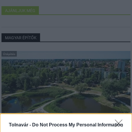
AJÁNLJUK MÉG
MAGYAR ÉPÍTŐK
Útépítés
Tolnavár -
Do Not Process My Personal Information
útfelújítás
Pestszentlőrinc
XVIII. kerület
Profunda Bau