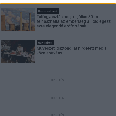
Országos hírek
Túlfogyasztás napja - július 30-ra
felhasználta az emberiség a Föld egész
évre elegendő erőforrásait
Helyi hírek
Művészeti ösztöndíjat hirdetett meg a
közalapítvány
HIRDETÉS
HIRDETÉS
HIRDETÉS