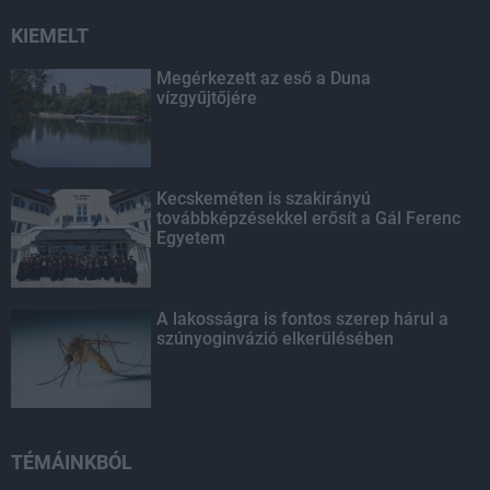
KIEMELT
Megérkezett az eső a Duna
vízgyűjtőjére
Kecskeméten is szakirányú
továbbképzésekkel erősít a Gál Ferenc
Egyetem
A lakosságra is fontos szerep hárul a
szúnyoginvázió elkerülésében
TÉMÁINKBÓL