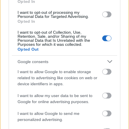
Opted In
Történelmi táj, amelynek minden köve
I want to opt-out of processing my
mesél – megújul a tatai Angolkert
Personal Data for Targeted Advertising.
Opted In
I want to opt-out of Collection, Use,
Retention, Sale, and/or Sharing of my
Personal Data that Is Unrelated with the
Purposes for which it was collected.
Opted Out
HÍRLEVÉL
Google consents
Név
I want to allow Google to enable storage
related to advertising like cookies on web or
device identifiers in apps.
E-mail cím
I want to allow my user data to be sent to
Google for online advertising purposes.
Feliratkozom a hírlevélre és elfogadom az
adatvédelmi
I want to allow Google to send me
szabályzatot!
personalized advertising.
FELIRATKOZÁS