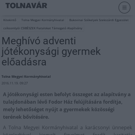
Kitekintő
Tolna Megyei Kormányhivatal
Bukovinai Székelyek Szekszárdi Egyesület
csíksomlyói CSIBÉSZEK Fiatalokat Támogató Alapítvány
Meghívó adventi
jótékonysági gyermek
előadásra
Tolna Megyei Kormányhivatal
2016.11.19. 09:27
A jótékonysági esten befolyt összeget az alapítvány a
tulajdonában lévő Fodor Ház felújítására fordítja,
mely lehetőséget nyújt a gyermekek közösségi
terének bővítésére.
A Tolna Megyei Kormányhivatal a karácsonyi ünnepek