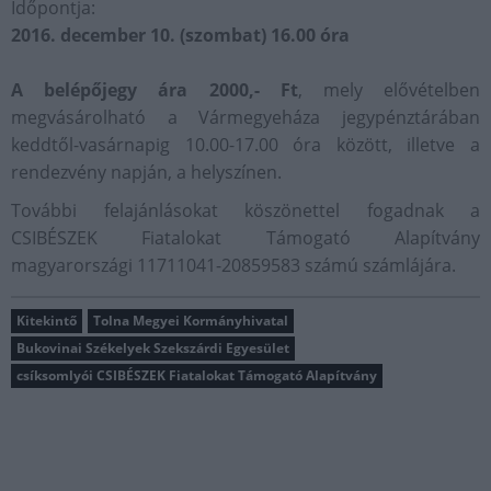
Időpontja:
2016. december 10. (szombat) 16.00 óra
A belépőjegy ára 2000,- Ft
, mely elővételben
megvásárolható a Vármegyeháza jegypénztárában
keddtől-vasárnapig 10.00-17.00 óra között, illetve a
rendezvény napján, a helyszínen.
További felajánlásokat köszönettel fogadnak a
CSIBÉSZEK Fiatalokat Támogató Alapítvány
magyarországi 11711041-20859583 számú számlájára.
Kitekintő
Tolna Megyei Kormányhivatal
Bukovinai Székelyek Szekszárdi Egyesület
csíksomlyói CSIBÉSZEK Fiatalokat Támogató Alapítvány