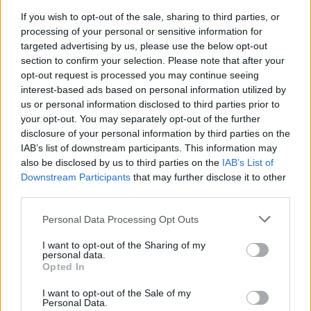
If you wish to opt-out of the sale, sharing to third parties, or
Szinte teljes hosszában megújítják a Lakatos úti
processing of your personal or sensitive information for
lakótelep legfontosabb utcáját
targeted advertising by us, please use the below opt-out
Pestszentlőrinc egyik első lakótelepén kanyarog a Dolgozó utca,
section to confirm your selection. Please note that after your
amelynek komplex burkolatmegújításáért felel a Profunda Bau.
opt-out request is processed you may continue seeing
interest-based ads based on personal information utilized by
Új vízáteresztő burkolatú parkolók
us or personal information disclosed to third parties prior to
épülnek Zuglóban – helyben tartják a
your opt-out. You may separately opt-out of the further
csapadékvizet
disclosure of your personal information by third parties on the
IAB’s list of downstream participants. This information may
also be disclosed by us to third parties on the
IAB’s List of
Downstream Participants
that may further disclose it to other
Nem az üres, hanem az okosan működő
third parties.
épület energiatakarékos
Please note that this website/app uses one or more Google
Personal Data Processing Opt Outs
services and may gather and store information including but
not limited to your visit or usage behaviour. You may click to
I want to opt-out of the Sharing of my
personal data.
Újragondolják Lipótváros rejtett, zöld
grant or deny consent to Google and its third-party tags to
Opted In
parkját
use your data for below specified purposes in below Google
consent section.
I want to opt-out of the Sale of my
Personal Data.