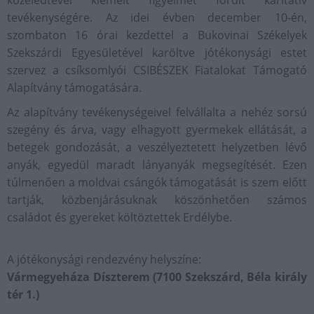
közeledtével kiemelt figyelmet fordít karitatív
tevékenységére. Az idei évben december 10-én,
szombaton 16 órai kezdettel a Bukovinai Székelyek
Szekszárdi Egyesületével karöltve jótékonysági estet
szervez a csíksomlyói CSIBÉSZEK Fiatalokat Támogató
Alapítvány támogatására.
Az alapítvány tevékenységeivel felvállalta a nehéz sorsú
szegény és árva, vagy elhagyott gyermekek ellátását, a
betegek gondozását, a veszélyeztetett helyzetben lévő
anyák, egyedül maradt lányanyák megsegítését. Ezen
túlmenően a moldvai csángók támogatását is szem előtt
tartják, közbenjárásuknak köszönhetően számos
családot és gyereket költöztettek Erdélybe.
A jótékonysági rendezvény helyszíne:
Vármegyeháza Díszterem (7100 Szekszárd, Béla király
tér 1.)