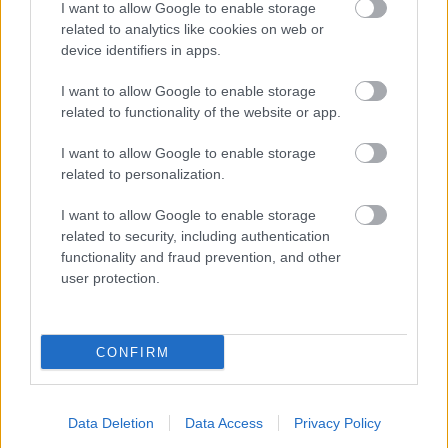
I want to allow Google to enable storage
related to analytics like cookies on web or
device identifiers in apps.
LEGNÉZETTEBB
I want to allow Google to enable storage
related to functionality of the website or app.
Aktuális
Energiatakarékosság: estétől
I want to allow Google to enable storage
a paksi második blokk 3-as turbinája is
related to personalization.
termelni fog
I want to allow Google to enable storage
related to security, including authentication
Aktuális
functionality and fraud prevention, and other
Energiaválság: az éjszakai fordulat
user protection.
bizakodásra ad okot
CONFIRM
Országos hírek
Nem az üres, hanem az okosan működő
épület energiatakarékos
Data Deletion
Data Access
Privacy Policy