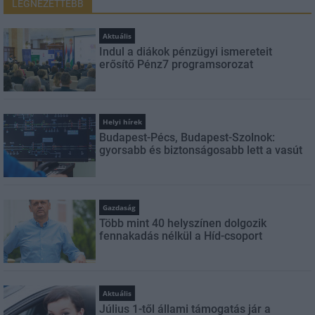
LEGNÉZETTEBB
Aktuális
Indul a diákok pénzügyi ismereteit
erősítő Pénz7 programsorozat
Helyi hírek
Budapest-Pécs, Budapest-Szolnok:
gyorsabb és biztonságosabb lett a vasút
Gazdaság
Több mint 40 helyszínen dolgozik
fennakadás nélkül a Híd-csoport
Aktuális
Július 1-től állami támogatás jár a