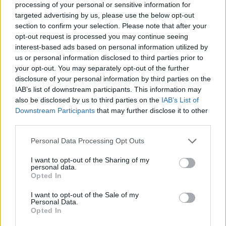
Amire többmillióan vártunk: szombattól másodfokúra
processing of your personal or sensitive information for
csökken a riasztás
targeted advertising by us, please use the below opt-out
section to confirm your selection. Please note that after your
opt-out request is processed you may continue seeing
interest-based ads based on personal information utilized by
us or personal information disclosed to third parties prior to
your opt-out. You may separately opt-out of the further
Helyi hírek
disclosure of your personal information by third parties on the
IAB’s list of downstream participants. This information may
also be disclosed by us to third parties on the
IAB’s List of
Downstream Participants
that may further disclose it to other
third parties.
Please note that this website/app uses one or more Google
Personal Data Processing Opt Outs
services and may gather and store information including but
A hőségben is védik a növényzetet Pakson
not limited to your visit or usage behaviour. You may click to
I want to opt-out of the Sharing of my
personal data.
grant or deny consent to Google and its third-party tags to
Opted In
use your data for below specified purposes in below Google
consent section.
I want to opt-out of the Sale of my
Personal Data.
Opted In