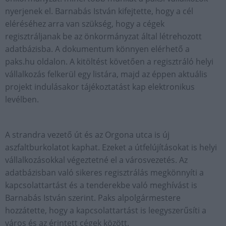
nyerjenek el. Barnabás István kifejtette, hogy a cél
eléréséhez arra van szükség, hogy a cégek
regisztráljanak be az önkormányzat által létrehozott
adatbázisba. A dokumentum könnyen elérhető a
paks.hu oldalon. A kitöltést követően a regisztráló helyi
vállalkozás felkerül egy listára, majd az éppen aktuális
projekt indulásakor tájékoztatást kap elektronikus
levélben.
A strandra vezető út és az Orgona utca is új
aszfaltburkolatot kaphat. Ezeket a útfelújításokat is helyi
vállalkozásokkal végeztetné el a városvezetés. Az
adatbázisban való sikeres regisztrálás megkönnyíti a
kapcsolattartást és a tenderekbe való meghívást is
Barnabás István szerint. Paks alpolgármestere
hozzátette, hogy a kapcsolattartást is leegyszerűsíti a
város és az érintett cégek között.