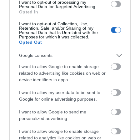
I want to opt-out of processing my
Personal Data for Targeted Advertising.
MAGYAR ÉPÍTŐK
Opted In
I want to opt-out of Collection, Use,
Retention, Sale, and/or Sharing of my
Aktuális
Personal Data that Is Unrelated with the
Purposes for which it was collected.
Opted Out
Google consents
I want to allow Google to enable storage
related to advertising like cookies on web or
device identifiers in apps.
I want to allow my user data to be sent to
Google for online advertising purposes.
Tata
műemlékfelújítás
műemlék
restaurálás
I want to allow Google to send me
personalized advertising.
Történelmi táj, amelynek minden köve mesél –
megújul a tatai Angolkert
I want to allow Google to enable storage
A projekt részeként megújulnak a területen található
related to analytics like cookies on web or