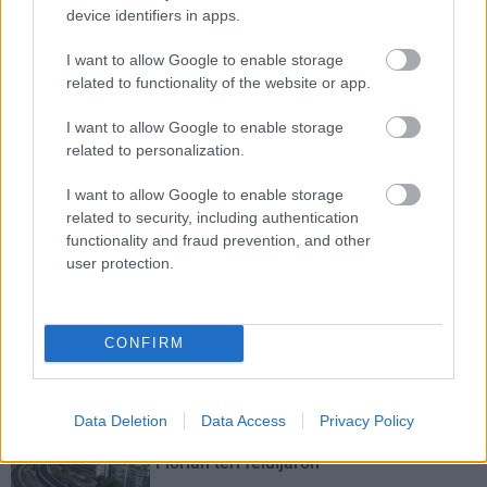
műemlékek, köztük a különleges Műromok, valamint a közeli
device identifiers in apps.
Várkanyarban álló Nepomuki Szent János híd és szobor is.
I want to allow Google to enable storage
related to functionality of the website or app.
M1 bővítés: már zajlik a teljesen új
Bicske Kelet csomópont építése
I want to allow Google to enable storage
related to personalization.
I want to allow Google to enable storage
Új gyalogosátkelők és jelzőlámpás
related to security, including authentication
csomópont épül Angyalföldön
functionality and fraud prevention, and other
user protection.
Másfélszeresére bővítik
Hódmezővásárhely jó hírű református
CONFIRM
iskoláját
Data Deletion
Data Access
Privacy Policy
Látványos építési szakasz indult be a
Flórián téri felüljárón