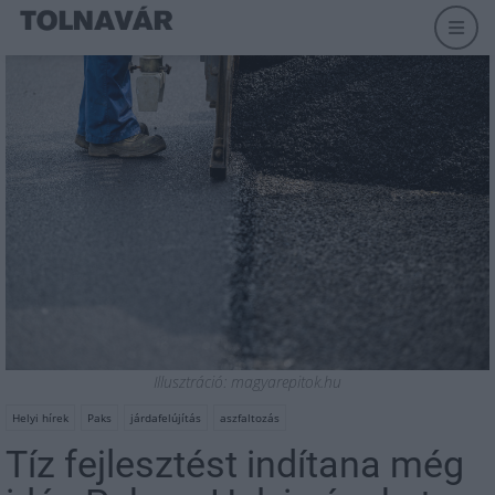
Illusztráció: magyarepitok.hu
Helyi hírek
Paks
járdafelújítás
aszfaltozás
Tíz fejlesztést indítana még