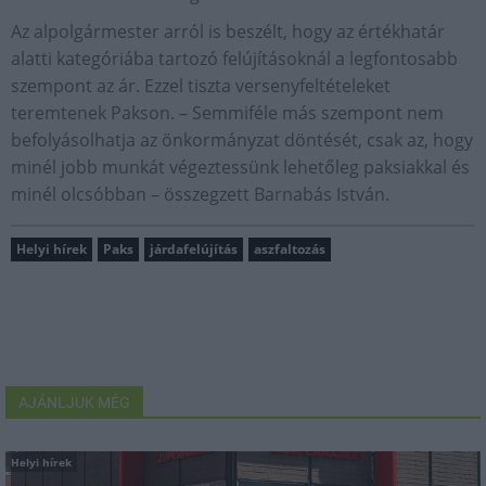
Az alpolgármester arról is beszélt, hogy az értékhatár
alatti kategóriába tartozó felújításoknál a legfontosabb
szempont az ár. Ezzel tiszta versenyfeltételeket
teremtenek Pakson. – Semmiféle más szempont nem
befolyásolhatja az önkormányzat döntését, csak az, hogy
minél jobb munkát végeztessünk lehetőleg paksiakkal és
minél olcsóbban – összegzett Barnabás István.
Helyi hírek
Paks
járdafelújítás
aszfaltozás
AJÁNLJUK MÉG
Helyi hírek