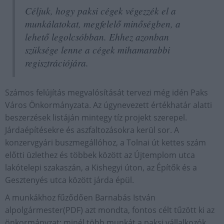
Céljuk, hogy paksi cégek végezzék el a
munkálatokat, megfelelő minőségben, a
lehető legolcsóbban. Ehhez azonban
szüksége lenne a cégek mihamarabbi
regisztrációjára.
Számos felújítás megvalósítását tervezi még idén Paks
Város Önkormányzata. Az úgynevezett értékhatár alatti
beszerzések listáján mintegy tíz projekt szerepel.
Járdaépítésekre és aszfaltozásokra kerül sor. A
konzervgyári buszmegállóhoz, a Tolnai út kettes szám
előtti üzlethez és többek között az Újtemplom utca
lakótelepi szakaszán, a Kishegyi úton, az Építők és a
Gesztenyés utca között járda épül.
A munkákhoz fűződően Barnabás István
alpolgármester(PDF) azt mondta, fontos célt tűzött ki az
önkormányzat: minél több munkát a paksi vállalkozók