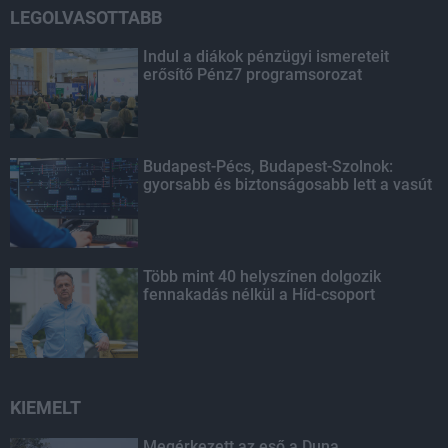
LEGOLVASOTTABB
Indul a diákok pénzügyi ismereteit
erősítő Pénz7 programsorozat
Budapest-Pécs, Budapest-Szolnok:
gyorsabb és biztonságosabb lett a vasút
Több mint 40 helyszínen dolgozik
fennakadás nélkül a Híd-csoport
KIEMELT
Megérkezett az eső a Duna