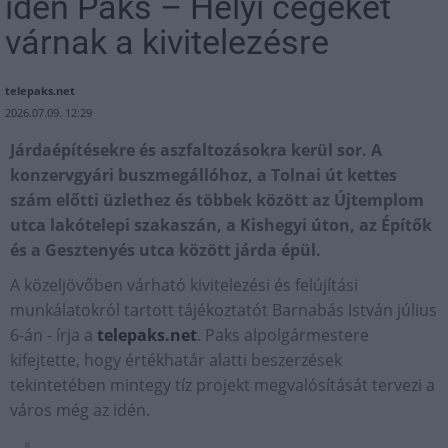
idén Paks – Helyi cégeket
várnak a kivitelezésre
telepaks.net
2026.07.09. 12:29
Járdaépítésekre és aszfaltozásokra kerül sor. A
konzervgyári buszmegállóhoz, a Tolnai út kettes
szám előtti üzlethez és többek között az Újtemplom
utca lakótelepi szakaszán, a Kishegyi úton, az Építők
és a Gesztenyés utca között járda épül.
A közeljövőben várható kivitelezési és felújítási
munkálatokról tartott tájékoztatót Barnabás István július
6-án - írja a
telepaks.net
. Paks alpolgármestere
kifejtette, hogy értékhatár alatti beszerzések
tekintetében mintegy tíz projekt megvalósítását tervezi a
város még az idén.