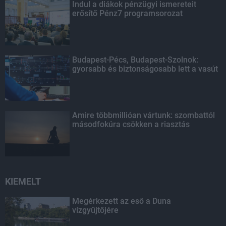
Indul a diákok pénzügyi ismereteit
erősítő Pénz7 programsorozat
Budapest-Pécs, Budapest-Szolnok:
gyorsabb és biztonságosabb lett a vasút
Amire többmillióan vártunk: szombattól
másodfokúra csökken a riasztás
KIEMELT
Megérkezett az eső a Duna
vízgyűjtőjére