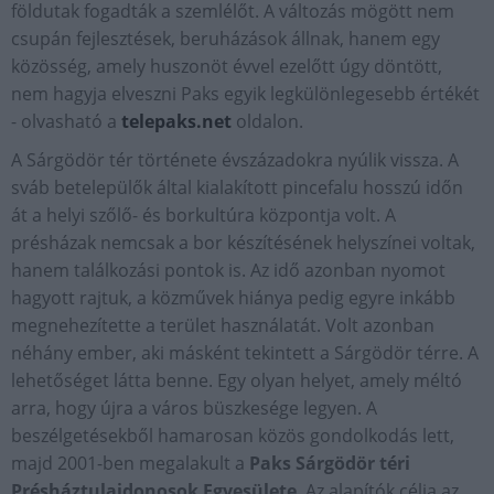
földutak fogadták a szemlélőt. A változás mögött nem
csupán fejlesztések, beruházások állnak, hanem egy
közösség, amely huszonöt évvel ezelőtt úgy döntött,
nem hagyja elveszni Paks egyik legkülönlegesebb értékét
- olvasható a
telepaks.net
oldalon.
A Sárgödör tér története évszázadokra nyúlik vissza. A
sváb betelepülők által kialakított pincefalu hosszú időn
át a helyi szőlő- és borkultúra központja volt. A
présházak nemcsak a bor készítésének helyszínei voltak,
hanem találkozási pontok is. Az idő azonban nyomot
hagyott rajtuk, a közművek hiánya pedig egyre inkább
megnehezítette a terület használatát. Volt azonban
néhány ember, aki másként tekintett a Sárgödör térre. A
lehetőséget látta benne. Egy olyan helyet, amely méltó
arra, hogy újra a város büszkesége legyen. A
beszélgetésekből hamarosan közös gondolkodás lett,
majd 2001-ben megalakult a
Paks Sárgödör téri
Présháztulajdonosok Egyesülete
. Az alapítók célja az