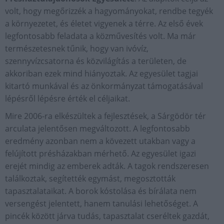
volt, hogy megőrizzék a hagyományokat, rendbe tegyék
a környezetet, és életet vigyenek a térre. Az első évek
legfontosabb feladata a közművesítés volt. Ma már
természetesnek tűnik, hogy van ivóvíz,
szennyvízcsatorna és közvilágítás a területen, de
akkoriban ezek mind hiányoztak. Az egyesület tagjai
kitartó munkával és az önkormányzat támogatásával
lépésről lépésre érték el céljaikat.
Mire 2006-ra elkészültek a fejlesztések, a Sárgödör tér
arculata jelentősen megváltozott. A legfontosabb
eredmény azonban nem a kövezett utakban vagy a
felújított présházakban mérhető. Az egyesület igazi
erejét mindig az emberek adták. A tagok rendszeresen
találkoztak, segítették egymást, megosztották
tapasztalatai­kat. A borok kóstolása és bírálata nem
versengést jelentett, hanem tanulási lehetőséget. A
pincék között járva tudás, tapasztalat cseréltek gazdát,