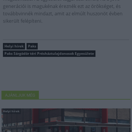
generációi is magukénak éreznék ezt az örökséget, és
továbbvinnék mindazt, amit az elmúlt huszonöt évben
sikerült felépíteni.
Helyi hírek
Paks
Paks Sárgödör téri Présháztulajdonosok Egyesülete
AJÁNLJUK MÉG
Helyi hírek