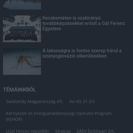
Kecskeméten is szakirányú
továbbképzésekkel erősít a Gál Ferenc
Egyetem
A lakosságra is fontos szerep hárul a
szúnyoginvázió elkerülésében
TÉMÁINKBÓL
Swietelsky Magyarország Kft.
Ke-Víz 21 Zrt.
Környezeti és Energiahatékonysági Operatív Program
(KEHOP)
Liszt Ferenc repülőtér
Strabag
ZÁÉV Építőipari Zrt.