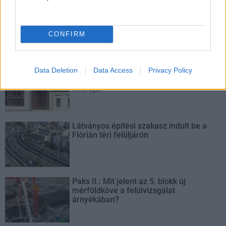
Új gyalogosátkelők és jelzőlámpás
csomópont épül Angyalföldön
CONFIRM
Másfélszeresére bővítik
Data Deletion
Data Access
Privacy Policy
Hódmezővásárhely jó hírű református
iskoláját
Látványos építési szakasz indult be a
Flórián téri felüljárón
Paks II.: Mit jelent az 5. blokk új
mérföldköve a felülvizsgálat
árnyékában?