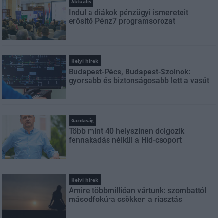
Aktuális
Indul a diákok pénzügyi ismereteit
erősítő Pénz7 programsorozat
Helyi hírek
Budapest-Pécs, Budapest-Szolnok:
gyorsabb és biztonságosabb lett a vasút
Gazdaság
Több mint 40 helyszínen dolgozik
fennakadás nélkül a Híd-csoport
Helyi hírek
Amire többmillióan vártunk: szombattól
másodfokúra csökken a riasztás