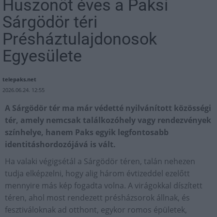
Huszonöt éves a Paksi
Sárgödör téri
Présháztulajdonosok
Egyesülete
telepaks.net
2026.06.24. 12:55
A Sárgödör tér ma már védetté nyilvánított közösségi
tér, amely nemcsak találkozóhely vagy rendezvények
színhelye, hanem Paks egyik legfontosabb
identitáshordozójává is vált.
Ha valaki végigsétál a Sárgödör téren, talán nehezen
tudja elképzelni, hogy alig három évtizeddel ezelőtt
mennyire más kép fogadta volna. A virágokkal díszített
téren, ahol most rendezett présházsorok állnak, és
fesztiváloknak ad otthont, egykor romos épületek,