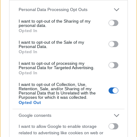
Please note that this website/app uses one or more Google
Personal Data Processing Opt Outs
services and may gather and store information including but
not limited to your visit or usage behaviour. You may click to
I want to opt-out of the Sharing of my
personal data.
grant or deny consent to Google and its third-party tags to
Helyi hírek
Opted In
use your data for below specified purposes in below Google
consent section.
I want to opt-out of the Sale of my
Personal Data.
Opted In
I want to opt-out of processing my
Personal Data for Targeted Advertising.
Opted In
A hőségben is védik a növényzetet Pakson
I want to opt-out of Collection, Use,
Retention, Sale, and/or Sharing of my
Personal Data that Is Unrelated with the
Purposes for which it was collected.
Opted Out
Google consents
I want to allow Google to enable storage
related to advertising like cookies on web or
MAGYAR ÉPÍTŐK