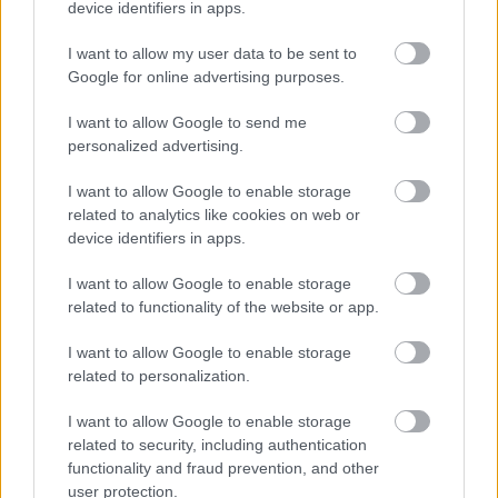
device identifiers in apps.
Útépítés
I want to allow my user data to be sent to
Google for online advertising purposes.
I want to allow Google to send me
personalized advertising.
I want to allow Google to enable storage
related to analytics like cookies on web or
device identifiers in apps.
I want to allow Google to enable storage
related to functionality of the website or app.
autópálya
útépítés
M1-es autópálya
Bicske
I want to allow Google to enable storage
M1 bővítés: már zajlik a teljesen új Bicske Kelet
related to personalization.
csomópont építése
I want to allow Google to enable storage
Tizenegy meglévő csomópontot korszerűsít és négy új,
related to security, including authentication
különszintű csomópontot hoz létre az MKIF az M1-es
functionality and fraud prevention, and other
bővítésénél.
user protection.