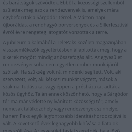
és barátságok szövődtek. Ebből a közösségi szellemből
születtek meg azok a rendezvények is, amelyek mára
egybeforrtak a Sárgödör térrel. A Márton-napi
újboráldás, a rendhagyó borversenyek és a Sillerfesztivál
évről évre rengeteg látogatót vonzottak a térre.
A jubileum alkalmából a TelePaks közéleti magazinjában
visszaemlékezők egyetértésben állapították meg, hogy a
sikerek mögött mindig az összefogás állt. Az egyesület
rendezvényei soha nem egyetlen ember munkájáról
szóltak. Ha szükség volt rá, mindenki segített. Volt, aki
szervezett, volt, aki kétkezi munkát végzett, mások a
szakmai tudásukat vagy éppen a présházukat adták a
közös ügyhöz. Talán ennek köszönhető, hogy a Sárgödör
tér ma már védetté nyilvánított közösségi tér, amely
nemcsak találkozóhely vagy rendezvények színhelye,
hanem Paks egyik legfontosabb identitáshordozójává is
vált. A következő évek legnagyobb kihívása a fiatalok
megszólítása. Az egyesület tagjai szeretnék, ha a jövő