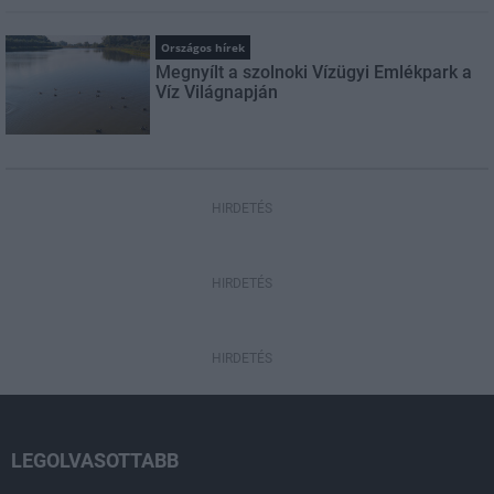
Országos hírek
Megnyílt a szolnoki Vízügyi Emlékpark a
Víz Világnapján
HIRDETÉS
HIRDETÉS
HIRDETÉS
LEGOLVASOTTABB