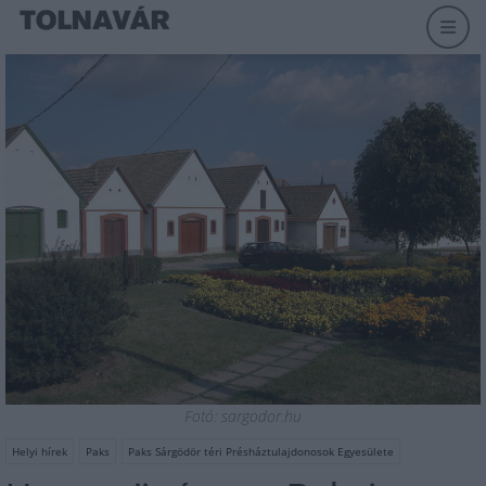
Fotó: sargodor.hu
Helyi hírek
Paks
Paks Sárgödör téri Présháztulajdonosok Egyesülete