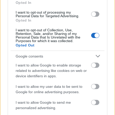
HE-DO
BKK
KM Építő Kft.
Főmterv Mérnöki Tervező Zrt.
Opted In
Látványos építési szakasz indult be a Flórián téri
I want to opt-out of processing my
felüljárón
Personal Data for Targeted Advertising.
Opted In
A tartós nyári hőség jelentős kihívás elé állítja a KM Építőt,
ennek ellenére folyamatosan halad az aszfaltozás.
I want to opt-out of Collection, Use,
Retention, Sale, and/or Sharing of my
Personal Data that Is Unrelated with the
Purposes for which it was collected.
Paks II.: Mit jelent az 5. blokk új
Opted Out
mérföldköve a felülvizsgálat
árnyékában?
Google consents
I want to allow Google to enable storage
Elkészült a Liszt Ferenc repülőtér
related to advertising like cookies on web or
közelében lévő logisztikai bázis út- és
device identifiers in apps.
közműhálózatának fejlesztése
I want to allow my user data to be sent to
Google for online advertising purposes.
Látlelet a hazai víziközművekről?
Egyetlen, fél évszázados vezetéken
I want to allow Google to send me
múlt Bicske vízellátása
personalized advertising.