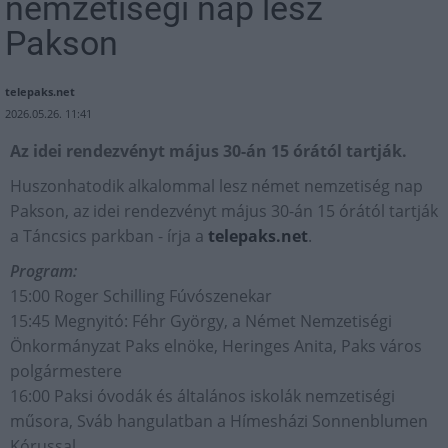
nemzetiségi nap lesz
Pakson
telepaks.net
2026.05.26. 11:41
Az idei rendezvényt május 30-án 15 órától tartják.
Huszonhatodik alkalommal lesz német nemzetiség nap
Pakson, az idei rendezvényt május 30-án 15 órától tartják
a Táncsics parkban - írja a
telepaks.net
.
Program:
15:00 Roger Schilling Fúvószenekar
15:45 Megnyitó: Féhr György, a Német Nemzetiségi
Önkormányzat Paks elnöke, Heringes Anita, Paks város
polgármestere
16:00 Paksi óvodák és általános iskolák nemzetiségi
műsora, Sváb hangulatban a Hímesházi Sonnenblumen
Kórussal