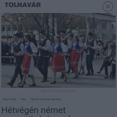
Illusztráció: pexels.com
Helyi hírek
Paks
Német Nemzetiség Nap
Hétvégén német