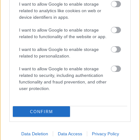
I want to allow Google to enable storage
related to analytics like cookies on web or
Épített öröksége megújításával is készül
device identifiers in apps.
Mohács a csata ötszázadik
évfordulójára
I want to allow Google to enable storage
related to functionality of the website or app.
I want to allow Google to enable storage
related to personalization.
HÍRLEVÉL
I want to allow Google to enable storage
related to security, including authentication
Név
functionality and fraud prevention, and other
user protection.
E-mail cím
CONFIRM
Feliratkozom a hírlevélre és elfogadom az
adatvédelmi
szabályzatot!
Data Deletion
Data Access
Privacy Policy