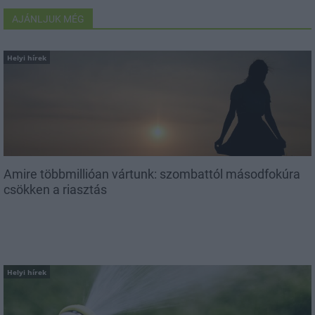
AJÁNLJUK MÉG
Helyi hírek
Amire többmillióan vártunk: szombattól másodfokúra
csökken a riasztás
Helyi hírek