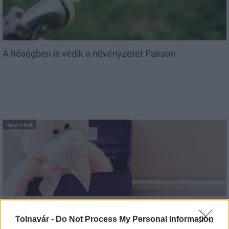
A hőségben is védik a növényzetet Pakson
Helyi hírek
Idén is PajTáska, egy táskányi segítség a paksi
Tolnavár -
Do Not Process My Personal Information
iskolakezdéshez