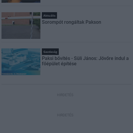
Aktuális
Sorompót rongáltak Pakson
Gazdaság
Paksi bővítés - Süli János: Jövőre indul a
főépület építése
HIRDETÉS
HIRDETÉS