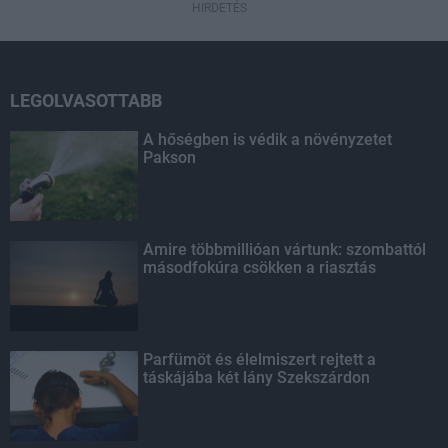
HIRDETÉS
LEGOLVASOTTABB
A hőségben is védik a növényzetet
Pakson
Amire többmillióan vártunk: szombattól
másodfokúra csökken a riasztás
Parfümöt és élelmiszert rejtett a
táskájába két lány Szekszárdon