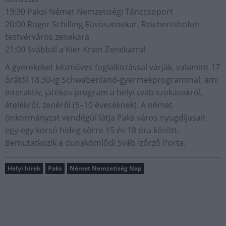
19:30 Paksi Német Nemzetiségi Tánccsoport
20:00 Roger Schilling Fúvószenekar, Reichertshofen
testvérváros zenekara
21:00 Svábbál a Kier Krain Zenekarral
A gyerekeket kézműves foglalkozással várják, valamint 17
órától 18.30-ig Schwabenland-gyermekprogrammal, ami
interaktív, játékos program a helyi sváb szokásokról,
ételekről, zenéről (5–10 éveseknek). A német
önkormányzat vendégül látja Paks város nyugdíjasait
egy-egy korsó hideg sörre 15 és 18 óra között.
Bemutatkozik a dunakömlődi Sváb Ízőrző Porta.
Helyi hírek
Paks
Német Nemzetiség Nap