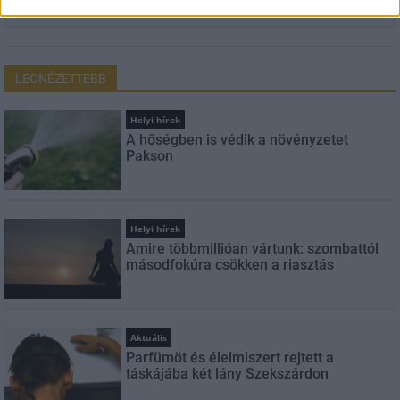
FELIRATKOZÁS
LEGNÉZETTEBB
Helyi hírek
A hőségben is védik a növényzetet
Pakson
Helyi hírek
Amire többmillióan vártunk: szombattól
másodfokúra csökken a riasztás
Aktuális
Parfümöt és élelmiszert rejtett a
táskájába két lány Szekszárdon