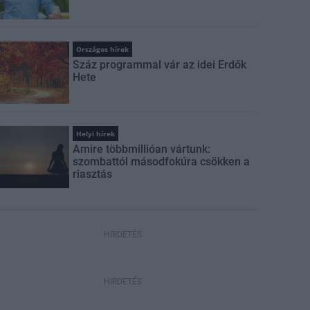
Országos hírek
Száz programmal vár az idei Erdők
Hete
Helyi hírek
Amire többmillióan vártunk:
szombattól másodfokúra csökken a
riasztás
HIRDETÉS
HIRDETÉS