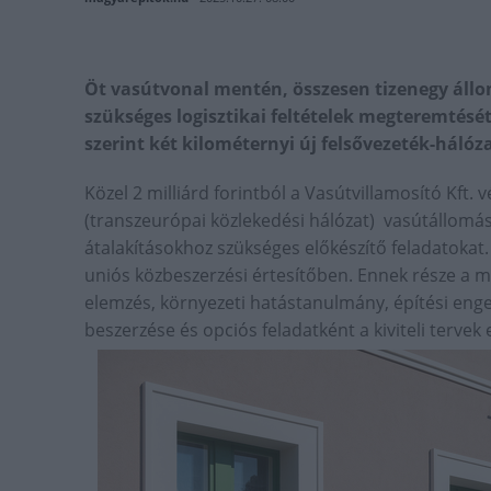
Öt vasútvonal mentén, összesen tizenegy állo
szükséges logisztikai feltételek megteremtését
szerint két kilométernyi új felsővezeték-hálóz
Közel 2 milliárd forintból a Vasútvillamosító Kft.
(transzeurópai közlekedési hálózat) vasútállomáso
átalakításokhoz szükséges előkészítő feladatokat.
uniós közbeszerzési értesítőben. Ennek része a 
elemzés, környezeti hatástanulmány, építési enge
beszerzése és opciós feladatként a kiviteli tervek e