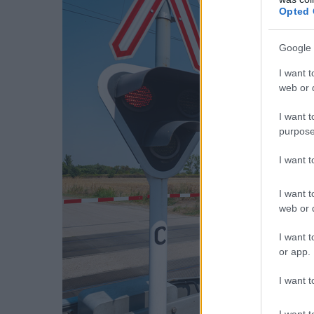
Opted 
Google 
I want t
web or d
I want t
purpose
I want 
I want t
web or d
I want t
or app.
I want t
I want t