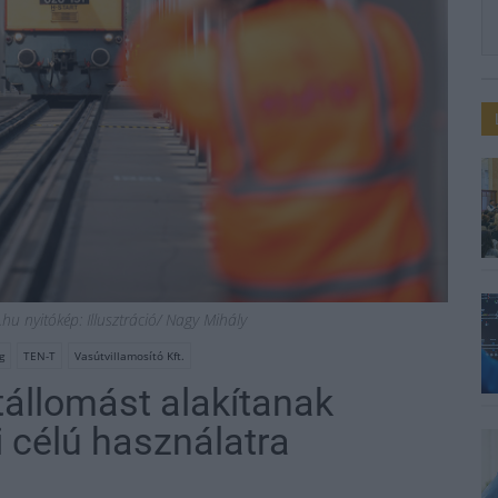
.hu nyitókép: Illusztráció/ Nagy Mihály
g
TEN-T
Vasútvillamosító Kft.
tállomást alakítanak
i célú használatra