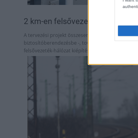
authenti
Fotó: Illusztráció / mag
2 km-en felsővezeték, 21 km-en
A tervezési projekt összesen 113 vágányhálózati ki
biztosítóberendezésbe -, továbbá több mint husz
felsővezeték-hálózat kiépítésének előkészítését t