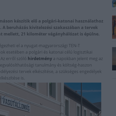
máson készítik elő a polgári-katonai használathoz
. A beruházás kivitelezési szakaszában a tervek
at mellett, 21 kilométer vágányhálózat is épülne.
 végezheti el a nyugat-magyarországi TEN-T
k esetében a polgári és katonai célú logisztikai
 Az erről szóló
hirdetmény
a napokban jelent meg az
megvalósíthatósági tanulmány és költség-haszon
délyezési tervek elkészítése, a szükséges engedélyek
lkészítése is.