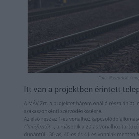
Fotó: Illusztráció / m
Itt van a projektben érintett tele
A MÁV Zrt. a projektet három önálló részajánlati 
szakaszonkénti szerződéskötésre.
Az első rész az 1-es vonalhoz kapcsolódó állomás
Almásfüzitőt
–, a második a 20-as vonalhoz tartoz
dunántúli, 30-as, 40-es és 41-es vonalak mentén 