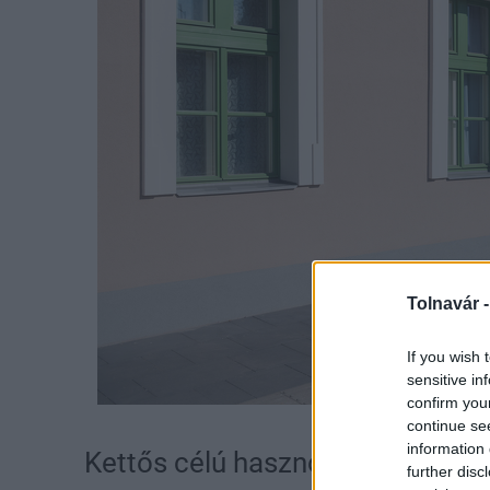
Tolnavár 
If you wish 
sensitive in
confirm you
Fotó: Illusztráció / m
continue se
information 
Kettős célú hasznosítást céloz 
further disc