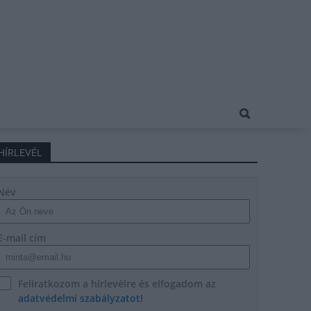
HÍRLEVÉL
Név
E-mail cím
Feliratkozom a hírlevélre és elfogadom az
adatvédelmi szabályzatot!