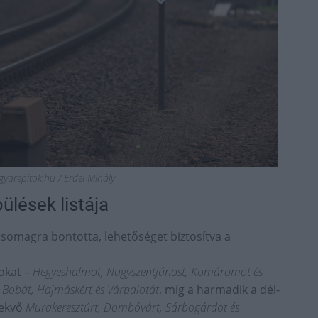
agyarepitok.hu / Erdei Mihály
pülések listája
csomagra bontotta, lehetőséget biztosítva a
okat –
Hegyeshalmot, Nagyszentjánost, Komáromot és
ó
Bobát, Hajmáskért és Várpalotát
, míg a harmadik a dél-
fekvő
Murakeresztúrt, Dombóvárt, Sárbogárdot és