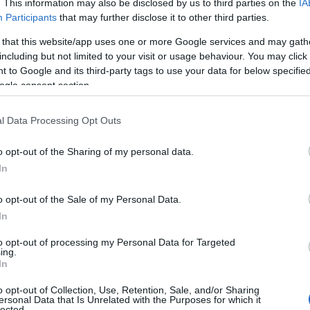
. This information may also be disclosed by us to third parties on the
IA
tériummal közösen, társkedvezményezettként valósítja
Participants
that may further disclose it to other third parties.
 Európai Unió CEF-T-2021-MILMOB-STUDIES
 that this website/app uses one or more Google services and may gath
 projekt pozitív uniós elbírálását követően 2022.
including but not limited to your visit or usage behaviour. You may click 
podást.
 to Google and its third-party tags to use your data for below specifi
nyugati térségében található vasútállomások olyan
ogle consent section.
k, amelyek lehetővé teszik a polgári és katonai
l Data Processing Opt Outs
s állomást fejlesztenének
o opt-out of the Sharing of my personal data.
In
lózat biztonságát és ellenállóképességét növeli,
ez az európai védelmi mobilitási hálózatban.
o opt-out of the Sale of my Personal Data.
tállomására terjed ki, köztük Almásfüzitő, Komárom,
In
kér állomásaira, valamint olyan megállókra,
to opt-out of processing my Personal Data for Targeted
nemzetközi vasúti áruszállításban.
ing.
In
o opt-out of Collection, Use, Retention, Sale, and/or Sharing
ersonal Data that Is Unrelated with the Purposes for which it
lected.