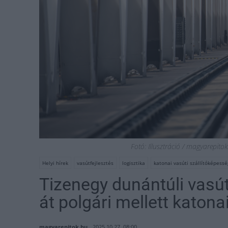
Fotó: Illusztráció / magyarepitok
Helyi hírek
vasútfejlesztés
logisztika
katonai vasúti szállítóképessé
Tizenegy dunántúli vasú
át polgári mellett katona
magyarepitok.hu
2025.10.27. 08:00