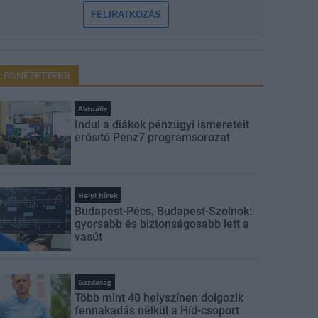
FELIRATKOZÁS
LEGNÉZETTEBB
Aktuális
Indul a diákok pénzügyi ismereteit
erősítő Pénz7 programsorozat
Helyi hírek
Budapest-Pécs, Budapest-Szolnok:
gyorsabb és biztonságosabb lett a
vasút
Gazdaság
Több mint 40 helyszínen dolgozik
fennakadás nélkül a Híd-csoport