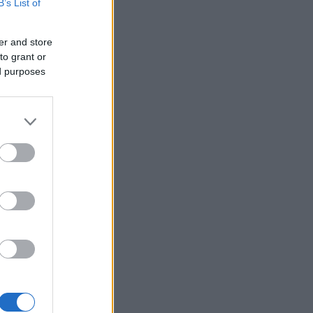
B’s List of
er and store
to grant or
ed purposes