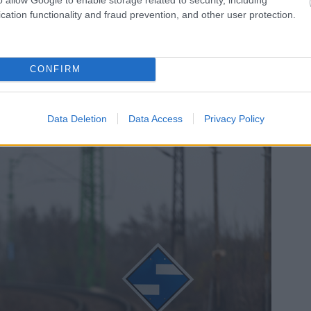
cation functionality and fraud prevention, and other user protection.
yarepitok.hu / Dernovics Tamás
 új vágányok épülnének
CONFIRM
térő cseréjét, - amelyek mindegyikét be kell kötni a
onegyezer folyóméter vágányépítés és két kilométer
artalmazza.
Data Deletion
Data Access
Privacy Policy