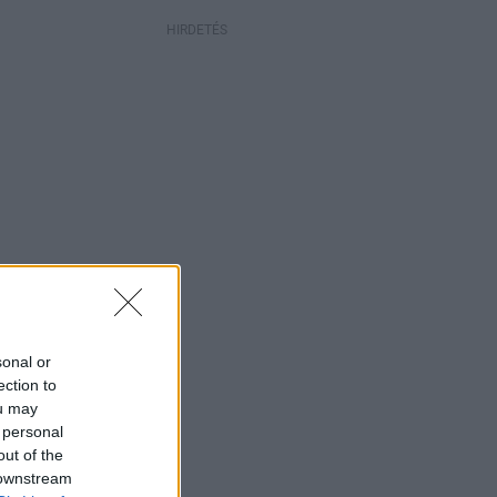
HIRDETÉS
sonal or
ection to
ou may
 personal
out of the
 downstream