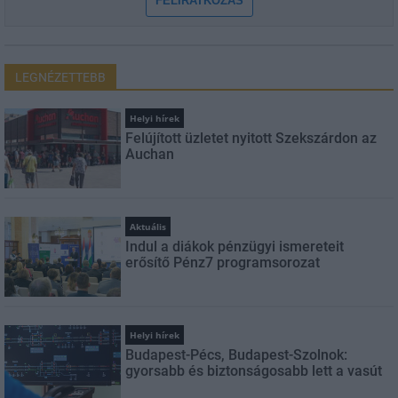
FELIRATKOZÁS
LEGNÉZETTEBB
Helyi hírek
Felújított üzletet nyitott Szekszárdon az
Auchan
Aktuális
Indul a diákok pénzügyi ismereteit
erősítő Pénz7 programsorozat
Helyi hírek
Budapest-Pécs, Budapest-Szolnok:
gyorsabb és biztonságosabb lett a vasút