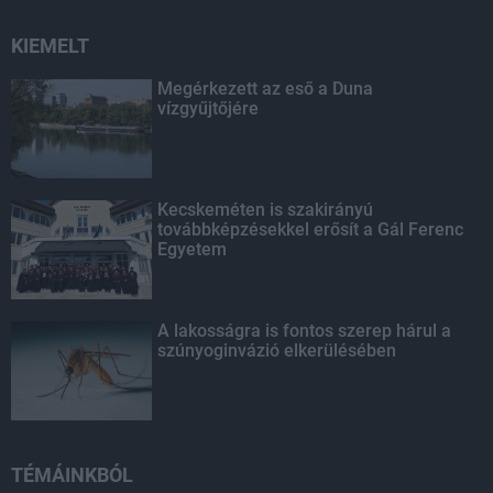
KIEMELT
Megérkezett az eső a Duna
vízgyűjtőjére
Kecskeméten is szakirányú
továbbképzésekkel erősít a Gál Ferenc
Egyetem
A lakosságra is fontos szerep hárul a
szúnyoginvázió elkerülésében
TÉMÁINKBÓL