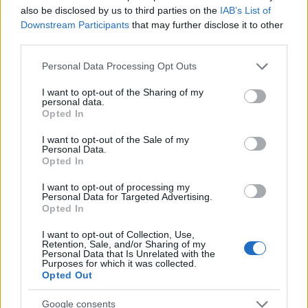
also be disclosed by us to third parties on the
IAB’s List of
Downstream Participants
that may further disclose it to other
third parties.
Please note that this website/app uses one or more Google
Personal Data Processing Opt Outs
services and may gather and store information including but
MAGYAR ÉPÍTŐK
not limited to your visit or usage behaviour. You may click to
I want to opt-out of the Sharing of my
personal data.
grant or deny consent to Google and its third-party tags to
Opted In
Útépítés
use your data for below specified purposes in below Google
consent section.
I want to opt-out of the Sale of my
Personal Data.
Opted In
I want to opt-out of processing my
Personal Data for Targeted Advertising.
Opted In
I want to opt-out of Collection, Use,
Retention, Sale, and/or Sharing of my
Personal Data that Is Unrelated with the
Purposes for which it was collected.
Opted Out
autópálya
útépítés
M1-es autópálya
Bicske
Google consents