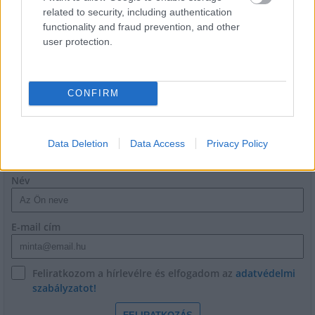
related to security, including authentication
functionality and fraud prevention, and other
Paks II.: Mit jelent az 5. blokk új
mérföldköve a felülvizsgálat
user protection.
árnyékában?
CONFIRM
HÍRLEVÉL
Data Deletion
Data Access
Privacy Policy
Név
E-mail cím
Feliratkozom a hírlevélre és elfogadom az
adatvédelmi
szabályzatot!