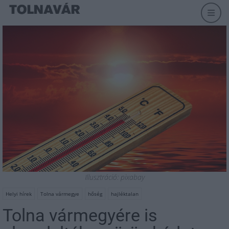
Illusztráció: pixabay
Helyi hírek
Tolna vármegye
hőség
hajléktalan
Tolna vármegyére is