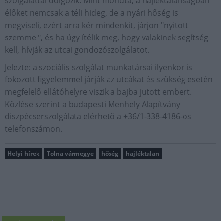
szolgálattal dolgozik. Mint mondta, a hajléktalanságban
élőket nemcsak a téli hideg, de a nyári hőség is
megviseli, ezért arra kér mindenkit, járjon "nyitott
szemmel", és ha úgy ítélik meg, hogy valakinek segítség
kell, hívják az utcai gondozószolgálatot.
Jelezte: a szociális szolgálat munkatársai ilyenkor is
fokozott figyelemmel járják az utcákat és szükség esetén
megfelelő ellátóhelyre viszik a bajba jutott embert.
Közlése szerint a budapesti Menhely Alapítvány
diszpécserszolgálata elérhető a +36/1-338-4186-os
telefonszámon.
Helyi hírek
Tolna vármegye
hőség
hajléktalan