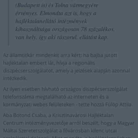
(Budapest is) és Tolna vármegyére
érvényes. Elmondta azt is, hogy a
hajléktalanellátó intézmények
kihasználtsága országosan 78 százalékos,
van hely, így aki rászorul, ellátást kap.
Az államtitkár mindenkit arra kért: ha bajba jutott
hajléktalan embert lát, hívja a regionális
diszpécserszolgálatot, amely a jelzések alapján azonnal
intézkedik.
Az ilyen esetben hívható országos diszpécserszolgálat
telefonszáma megtalálható az interneten és a
kormányzati webes felületeken - tette hozzá Fülöp Attila.
Aba Botond Csaba, a Krisztinavárosi Hajléktalan
Centrum intézményvezetője arról beszélt, hogy a Magyar
Máltai Szeretetszolgálat a fővárosban kilenc utcai