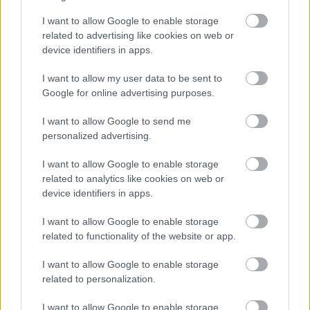
M1 bővítés: már zajlik a teljesen új Bicske Kelet
I want to allow Google to enable storage
csomópont építése
related to advertising like cookies on web or
Tizenegy meglévő csomópontot korszerűsít és négy új,
device identifiers in apps.
különszintű csomópontot hoz létre az MKIF az M1-es
bővítésénél.
I want to allow my user data to be sent to
Google for online advertising purposes.
Új gyalogosátkelők és jelzőlámpás
I want to allow Google to send me
csomópont épül Angyalföldön
personalized advertising.
I want to allow Google to enable storage
related to analytics like cookies on web or
Másfélszeresére bővítik
device identifiers in apps.
Hódmezővásárhely jó hírű református
iskoláját
I want to allow Google to enable storage
related to functionality of the website or app.
Látványos építési szakasz indult be a
I want to allow Google to enable storage
Flórián téri felüljárón
related to personalization.
I want to allow Google to enable storage