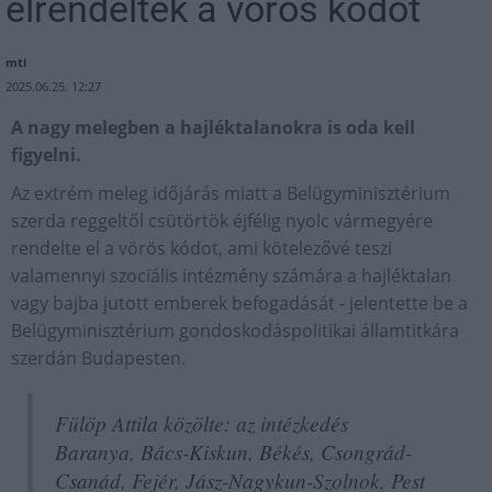
elrendelték a vörös kódot
mti
2025.06.25. 12:27
A nagy melegben a hajléktalanokra is oda kell
figyelni.
Az extrém meleg időjárás miatt a Belügyminisztérium
szerda reggeltől csütörtök éjfélig nyolc vármegyére
rendelte el a vörös kódot, ami kötelezővé teszi
valamennyi szociális intézmény számára a hajléktalan
vagy bajba jutott emberek befogadását - jelentette be a
Belügyminisztérium gondoskodáspolitikai államtitkára
szerdán Budapesten.
Fülöp Attila közölte: az intézkedés
Baranya, Bács-Kiskun, Békés, Csongrád-
Csanád, Fejér, Jász-Nagykun-Szolnok, Pest