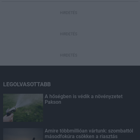
HIRDETÉS
HIRDETÉS
HIRDETÉS
LEGOLVASOTTABB
A hőségben is védik a növényzetet
Pakson
Amire többmillióan vártunk: szombattól
másodfokúra csökken a riasztás