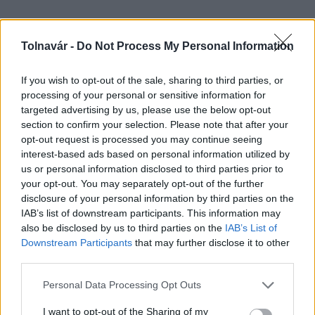
Tolnavár -
Do Not Process My Personal Information
Helyi hírek
If you wish to opt-out of the sale, sharing to third parties, or
processing of your personal or sensitive information for
targeted advertising by us, please use the below opt-out
section to confirm your selection. Please note that after your
opt-out request is processed you may continue seeing
interest-based ads based on personal information utilized by
us or personal information disclosed to third parties prior to
your opt-out. You may separately opt-out of the further
A hőségben is védik a növényzetet Pakson
disclosure of your personal information by third parties on the
IAB’s list of downstream participants. This information may
also be disclosed by us to third parties on the
IAB’s List of
Downstream Participants
that may further disclose it to other
third parties.
Please note that this website/app uses one or more Google
Personal Data Processing Opt Outs
Helyi hírek
services and may gather and store information including but
not limited to your visit or usage behaviour. You may click to
I want to opt-out of the Sharing of my