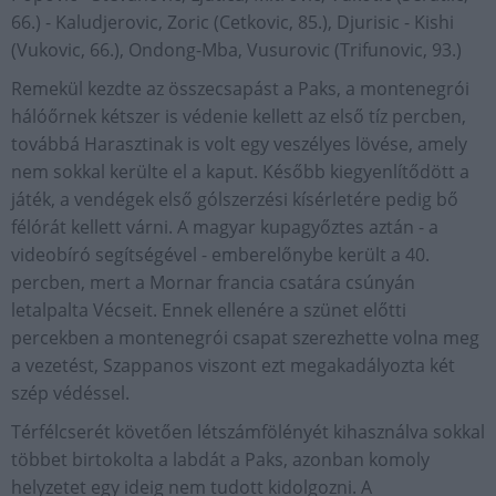
66.) - Kaludjerovic, Zoric (Cetkovic, 85.), Djurisic - Kishi
(Vukovic, 66.), Ondong-Mba, Vusurovic (Trifunovic, 93.)
Remekül kezdte az összecsapást a Paks, a montenegrói
hálóőrnek kétszer is védenie kellett az első tíz percben,
továbbá Harasztinak is volt egy veszélyes lövése, amely
nem sokkal kerülte el a kaput. Később kiegyenlítődött a
játék, a vendégek első gólszerzési kísérletére pedig bő
félórát kellett várni. A magyar kupagyőztes aztán - a
videobíró segítségével - emberelőnybe került a 40.
percben, mert a Mornar francia csatára csúnyán
letalpalta Vécseit. Ennek ellenére a szünet előtti
percekben a montenegrói csapat szerezhette volna meg
a vezetést, Szappanos viszont ezt megakadályozta két
szép védéssel.
Térfélcserét követően létszámfölényét kihasználva sokkal
többet birtokolta a labdát a Paks, azonban komoly
helyzetet egy ideig nem tudott kidolgozni. A