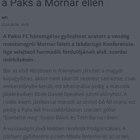
a Paks a Mornar ellen
MTI
2024.08.08. 10:03
A Paksi FC háromgólos győzelmet aratott a vendég
montenegrói Mornar felett a labdarúgó Konferencia-
liga selejtező harmadik fordulójának első, szerdai
mérkőzésén.
Bár az első félidőben is fölényben játszott a magyar
kupagyőztes, akkor nem sikerült vezetést szereznie, csak
emberelőnybe került, ezt kihasználva pedig a második
játékrészben Böde Dániel fejesével jutott előnyhöz. A
rivális kilenc játékossal maradt az utolsó bő fél órára, ezt
pedig a Paks két hosszabbításban szerzett góllal
"büntette meg" Szabó Bálint és Tóth Barna révén.
A visszavágót jövő kedden rendezik Podgoricában. A
párharc győztesére a cseh Mlada Boleslav és az izraeli