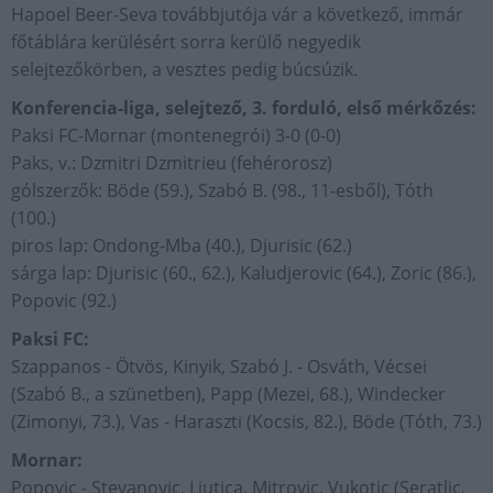
Hapoel Beer-Seva továbbjutója vár a következő, immár
főtáblára kerülésért sorra kerülő negyedik
selejtezőkörben, a vesztes pedig búcsúzik.
Konferencia-liga, selejtező, 3. forduló, első mérkőzés:
Paksi FC-Mornar (montenegrói) 3-0 (0-0)
Paks, v.: Dzmitri Dzmitrieu (fehérorosz)
gólszerzők: Böde (59.), Szabó B. (98., 11-esből), Tóth
(100.)
piros lap: Ondong-Mba (40.), Djurisic (62.)
sárga lap: Djurisic (60., 62.), Kaludjerovic (64.), Zoric (86.),
Popovic (92.)
Paksi FC:
Szappanos - Ötvös, Kinyik, Szabó J. - Osváth, Vécsei
(Szabó B., a szünetben), Papp (Mezei, 68.), Windecker
(Zimonyi, 73.), Vas - Haraszti (Kocsis, 82.), Böde (Tóth, 73.)
Mornar:
Popovic - Stevanovic, Ljutica, Mitrovic, Vukotic (Seratlic,