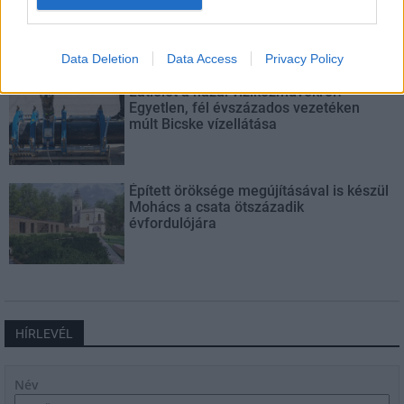
közelében lévő logisztikai bázis út- és
közműhálózatának fejlesztése
Data Deletion
Data Access
Privacy Policy
Látlelet a hazai víziközművekről?
Egyetlen, fél évszázados vezetéken
múlt Bicske vízellátása
Épített öröksége megújításával is készül
Mohács a csata ötszázadik
évfordulójára
HÍRLEVÉL
Név