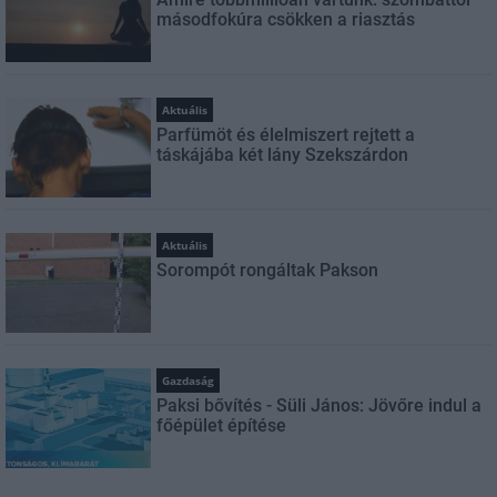
másodfokúra csökken a riasztás
Aktuális
Parfümöt és élelmiszert rejtett a
táskájába két lány Szekszárdon
Aktuális
Sorompót rongáltak Pakson
Gazdaság
Paksi bővítés - Süli János: Jövőre indul a
főépület építése