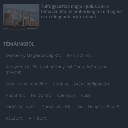
Túlfogyasztás napja - július 30-ra
felhasználta az emberiség a Föld egész
évre elegendő erőforrásait
TÉMÁINKBÓL
Swietelsky Magyarország Kft.
Ke-Víz 21 Zrt.
Környezeti és Energiahatékonysági Operatív Program
(KEHOP)
Liszt Ferenc repülőtér
Strabag
ZÁÉV Építőipari Zrt.
Hódút Kft.
HE-DO Kft.
szennyvíz
Colas
kórházfejlesztés
EuroAszfalt Kft.
West Hungária Bau Kft.
KÉSZ Zrt.
A-Híd Zrt.