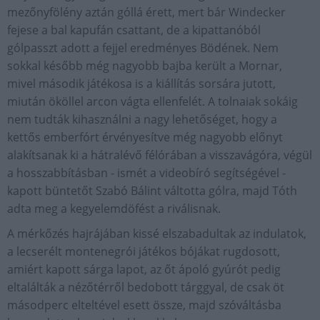
mezőnyfölény aztán góllá érett, mert bár Windecker
fejese a bal kapufán csattant, de a kipattanóból
gólpasszt adott a fejjel eredményes Bödének. Nem
sokkal később még nagyobb bajba került a Mornar,
mivel második játékosa is a kiállítás sorsára jutott,
miután ököllel arcon vágta ellenfelét. A tolnaiak sokáig
nem tudták kihasználni a nagy lehetőséget, hogy a
kettős emberfórt érvényesítve még nagyobb előnyt
alakítsanak ki a hátralévő félórában a visszavágóra, végül
a hosszabbításban - ismét a videobíró segítségével -
kapott büntetőt Szabó Bálint váltotta gólra, majd Tóth
adta meg a kegyelemdöfést a riválisnak.
A mérkőzés hajrájában kissé elszabadultak az indulatok,
a lecserélt montenegrói játékos bójákat rugdosott,
amiért kapott sárga lapot, az őt ápoló gyúrót pedig
eltalálták a nézőtérről bedobott tárggyal, de csak öt
másodperc elteltével esett össze, majd szóváltásba