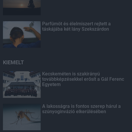
Parfümöt és élelmiszert rejtett a
táskájába két lány Szekszárdon
KIEMELT
Kecskeméten is szakirányú
továbbképzésekkel erősít a Gál Ferenc
Egyetem
A lakosságra is fontos szerep hárul a
szúnyoginvázió elkerülésében