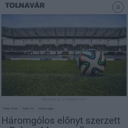
Illusztráció, unslpash.com
Helyi hírek
Paksi FC
labdarúgás
Háromgólos előnyt szerzett