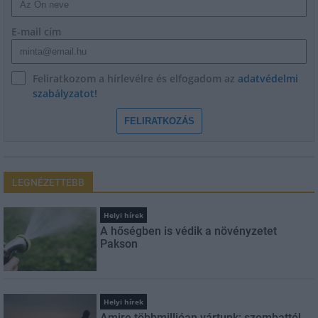
E-mail cím
Feliratkozom a hírlevélre és elfogadom az
adatvédelmi
szabályzatot!
FELIRATKOZÁS
LEGNÉZETTEBB
Helyi hírek
A hőségben is védik a növényzetet
Pakson
Helyi hírek
Amire többmillióan vártunk: szombattól