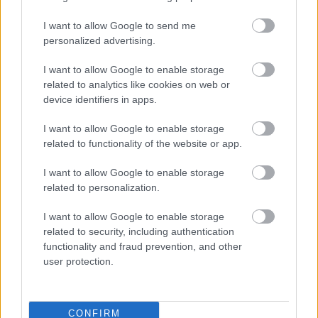
I want to allow Google to send me
personalized advertising.
I want to allow Google to enable storage
related to analytics like cookies on web or
device identifiers in apps.
HE-DO
BKK
KM Építő Kft.
Főmterv Mérnöki Tervező Zrt.
I want to allow Google to enable storage
related to functionality of the website or app.
Látványos építési szakasz indult be a Flórián téri
felüljárón
I want to allow Google to enable storage
A tartós nyári hőség jelentős kihívás elé állítja a KM Építőt,
related to personalization.
ennek ellenére folyamatosan halad az aszfaltozás.
I want to allow Google to enable storage
related to security, including authentication
Paks II.: Mit jelent az 5. blokk új
mérföldköve a felülvizsgálat
functionality and fraud prevention, and other
árnyékában?
user protection.
Elkészült a Liszt Ferenc repülőtér
CONFIRM