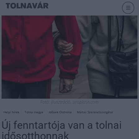
Fotó: Illusztráció, unsplash.com
Helyi hírek
Tolna megye
Idősek Otthona
Máltai Szeretetszolgálat
Új fenntartója van a tolnai
idősotthonnak