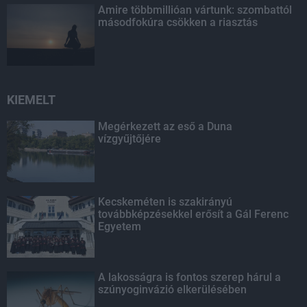
Amire többmillióan vártunk: szombattól
másodfokúra csökken a riasztás
KIEMELT
Megérkezett az eső a Duna
vízgyűjtőjére
Kecskeméten is szakirányú
továbbképzésekkel erősít a Gál Ferenc
Egyetem
A lakosságra is fontos szerep hárul a
szúnyoginvázió elkerülésében