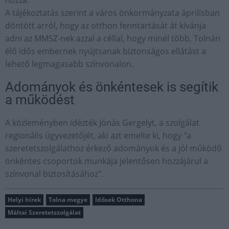
A tájékoztatás szerint a város önkormányzata áprilisban
döntött arról, hogy az otthon fenntartását át kívánja
adni az MMSZ-nek azzal a céllal, hogy minél több, Tolnán
élő idős embernek nyújtsanak biztonságos ellátást a
lehető legmagasabb színvonalon.
Adományok és önkéntesek is segítik
a működést
A közleményben idézték Jónás Gergelyt, a szolgálat
regionális ügyvezetőjét, aki azt emelte ki, hogy "a
szeretetszolgálathoz érkező adományok és a jól működő
önkéntes csoportok munkája jelentősen hozzájárul a
színvonal biztosításához".
Helyi hírek
Tolna megye
Idősek Otthona
Máltai Szeretetszolgálat