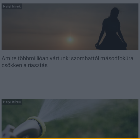
Helyi hírek
Amire többmillióan vártunk: szombattól másodfokúra
csökken a riasztás
Helyi hírek