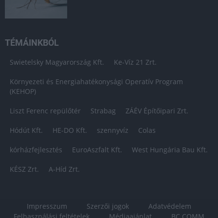
TÉMÁINKBÓL
Swietelsky Magyarország Kft.
Ke-Víz 21 Zrt.
Környezeti és Energiahatékonysági Operatív Program
(KEHOP)
Liszt Ferenc repülőtér
Strabag
ZÁÉV Építőipari Zrt.
Hódút Kft.
HE-DO Kft.
szennyvíz
Colas
kórházfejlesztés
EuroAszfalt Kft.
West Hungária Bau Kft.
KÉSZ Zrt.
A-Híd Zrt.
Impresszum
Szerzői jogok
Adatvédelem
Felhasználási feltételek
Médiaajánlat
BC COMM