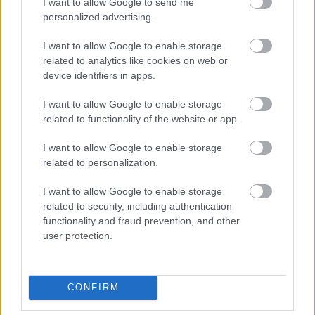
I want to allow Google to send me
personalized advertising.
Látványos építési szakasz indult be a
Flórián téri felüljárón
I want to allow Google to enable storage
related to analytics like cookies on web or
device identifiers in apps.
Paks II.: Mit jelent az 5. blokk új
I want to allow Google to enable storage
mérföldköve a felülvizsgálat
related to functionality of the website or app.
árnyékában?
I want to allow Google to enable storage
related to personalization.
I want to allow Google to enable storage
related to security, including authentication
HÍRLEVÉL
functionality and fraud prevention, and other
user protection.
Név
CONFIRM
E-mail cím