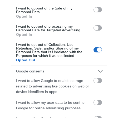
use your data for below specified purposes in below Google
consent section.
I want to opt-out of the Sale of my
Personal Data.
Opted In
autópálya
útépítés
M1-es autópálya
Bicske
I want to opt-out of processing my
Personal Data for Targeted Advertising.
M1 bővítés: már zajlik a teljesen új Bicske Kelet
Opted In
csomópont építése
I want to opt-out of Collection, Use,
Tizenegy meglévő csomópontot korszerűsít és négy új,
Retention, Sale, and/or Sharing of my
különszintű csomópontot hoz létre az MKIF az M1-es
Personal Data that Is Unrelated with the
Purposes for which it was collected.
bővítésénél.
Opted Out
Új gyalogosátkelők és jelzőlámpás
Google consents
csomópont épül Angyalföldön
I want to allow Google to enable storage
related to advertising like cookies on web or
device identifiers in apps.
Másfélszeresére bővítik
I want to allow my user data to be sent to
Hódmezővásárhely jó hírű református
iskoláját
Google for online advertising purposes.