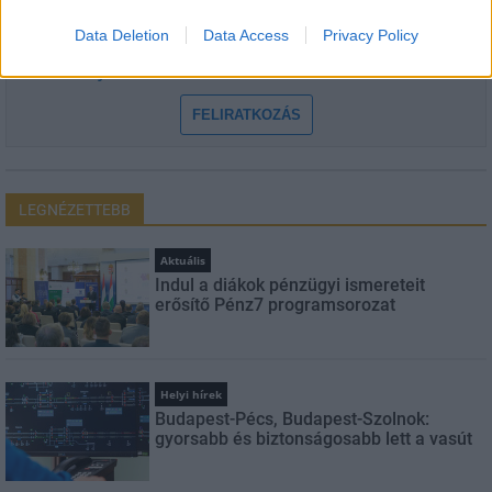
Data Deletion
Data Access
Privacy Policy
Feliratkozom a hírlevélre és elfogadom az
adatvédelmi
szabályzatot!
FELIRATKOZÁS
LEGNÉZETTEBB
Aktuális
Indul a diákok pénzügyi ismereteit
erősítő Pénz7 programsorozat
Helyi hírek
Budapest-Pécs, Budapest-Szolnok:
gyorsabb és biztonságosabb lett a vasút