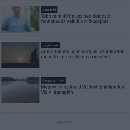
Gazdaság
Több mint 40 helyszínen dolgozik
fennakadás nélkül a Híd-csoport
Helyi hírek
Amire többmillióan vártunk: szombattól
másodfokúra csökken a riasztás
Országos hírek
Megnyílt a szolnoki Vízügyi Emlékpark a
Víz Világnapján
HIRDETÉS