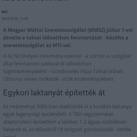
MTI
2024.07.03. 11:05
A Magyar Máltai Szeretetszolgálat (MMSZ) július 1-vel
átvette a tolnai idősotthon fenntartását - közölte a
szeretetszolgálat az MTI-vel.
A 42 férőhelyes intézmény ezentúl - a szintén a szolgálat
által fenntartott szekszárdi idősotthon
tagintézményeként - Gondviselés Háza Tolnai Idősek
Otthona néven működik - írták közleményükben.
Egykori laktanyát építették át
Az intézményt 2006-ban alakították ki a korábbi laktanya
egyik legénységi épületéből. A 780 négyzetméter
alapterületű épületben a lakókat 1-2 ágyas szobákban
helyezik el, az idősekről 18 dolgozó gondoskodik - tették
hozzá.