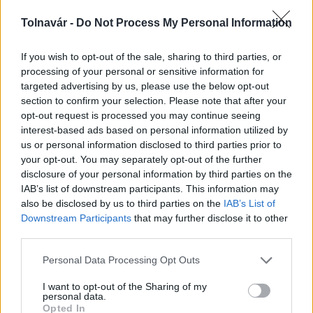
Tolnavár -
Do Not Process My Personal Information
A hőségben is védik a növényzetet Pakson
If you wish to opt-out of the sale, sharing to third parties, or
processing of your personal or sensitive information for
targeted advertising by us, please use the below opt-out
section to confirm your selection. Please note that after your
opt-out request is processed you may continue seeing
interest-based ads based on personal information utilized by
us or personal information disclosed to third parties prior to
MAGYAR ÉPÍTŐK
your opt-out. You may separately opt-out of the further
disclosure of your personal information by third parties on the
IAB’s list of downstream participants. This information may
Útépítés
also be disclosed by us to third parties on the
IAB’s List of
Downstream Participants
that may further disclose it to other
third parties.
Please note that this website/app uses one or more Google
Personal Data Processing Opt Outs
services and may gather and store information including but
not limited to your visit or usage behaviour. You may click to
I want to opt-out of the Sharing of my
personal data.
grant or deny consent to Google and its third-party tags to
Opted In