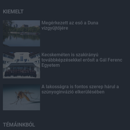
KIEMELT
Megérkezett az eső a Duna
vízgyűjtőjére
Kecskeméten is szakirányú
továbbképzésekkel erősít a Gál Ferenc
Egyetem
A lakosságra is fontos szerep hárul a
szúnyoginvázió elkerülésében
TÉMÁINKBÓL