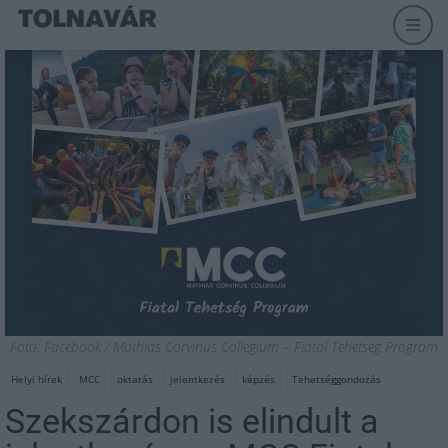
Fotó: Facebook / Mathias Corvinus Collegium – Fiatal Tehetség Program
Helyi hírek
MCC
oktatás
jelentkezés
képzés
Tehetséggondozás
Szekszárdon is elindult a