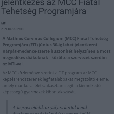
jelentkezés az MCC Fiatal
Tehetség Programjára
MTI
2024.04.18. 09:00
A Mathias Corvinus Collegium (MCC) Fiatal Tehetség
Programjára (FIT) június 30-ig lehet jelentkezni
Kárpát-medence-szerte huszonhét helyszínen a most
negyedikes diákoknak - közölte a szervezet szerdán
az MTI-vel.
Az MCC közleménye szerint a FIT program az MCC
képzésrendszerének legfiatalabbakat megszólító eleme,
amely már korai életszakaszban segíti a kiemelkedő
képességű gyermekek kibontakozását.
A képzés ötödik osztályos kortól kínál
élménypedagógiai módszertanra épülő,