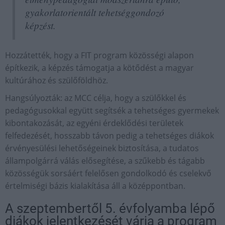
gyakorlatorientált tehetséggondozó
képzést.
Hozzátették, hogy a FIT program közösségi alapon
építkezik, a képzés támogatja a kötődést a magyar
kultúrához és szülőföldhöz.
Hangsúlyozták: az MCC célja, hogy a szülőkkel és
pedagógusokkal együtt segítsék a tehetséges gyermekek
kibontakozását, az egyéni érdeklődési területek
felfedezését, hosszabb távon pedig a tehetséges diákok
érvényesülési lehetőségeinek biztosítása, a tudatos
állampolgárrá válás elősegítése, a szűkebb és tágabb
közösségük sorsáért felelősen gondolkodó és cselekvő
értelmiségi bázis kialakítása áll a középpontban.
A szeptembertől 5. évfolyamba lépő
diákok jelentkezését várja a program