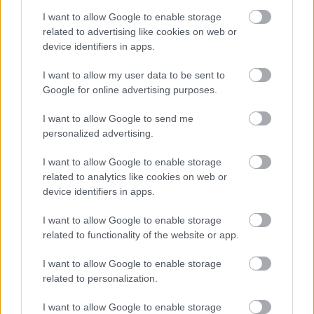
I want to allow Google to enable storage
MAGYAR ÉPÍTŐK
related to advertising like cookies on web or
device identifiers in apps.
Mi épül?
I want to allow my user data to be sent to
Google for online advertising purposes.
I want to allow Google to send me
personalized advertising.
I want to allow Google to enable storage
related to analytics like cookies on web or
device identifiers in apps.
I want to allow Google to enable storage
related to functionality of the website or app.
útépítés
logisztikai központ
Colas
Colas Alterra Zrt.
I want to allow Google to enable storage
Elkészült a Liszt Ferenc repülőtér közelében lévő
related to personalization.
logisztikai bázis út- és közműhálózatának fejlesztése
I want to allow Google to enable storage
Komplex infrastruktúra-rendszert épített a Colas Alterra Zrt. a