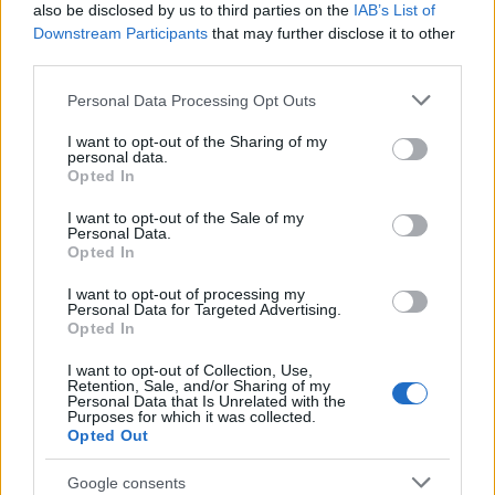
Szakirányú továbbképzésekkel segíti idén is a
also be disclosed by us to third parties on the
IAB’s List of
társadalmi kihívások leküzdését a Gál Ferenc Egyetem
Downstream Participants
that may further disclose it to other
third parties.
Please note that this website/app uses one or more Google
Personal Data Processing Opt Outs
services and may gather and store information including but
not limited to your visit or usage behaviour. You may click to
I want to opt-out of the Sharing of my
personal data.
Helyi hírek
grant or deny consent to Google and its third-party tags to
Opted In
use your data for below specified purposes in below Google
consent section.
I want to opt-out of the Sale of my
Personal Data.
Opted In
I want to opt-out of processing my
Personal Data for Targeted Advertising.
Opted In
Beindult az őszibarackszezon, szeptemberig
élvezhetjük
I want to opt-out of Collection, Use,
Retention, Sale, and/or Sharing of my
Personal Data that Is Unrelated with the
Purposes for which it was collected.
Opted Out
Google consents