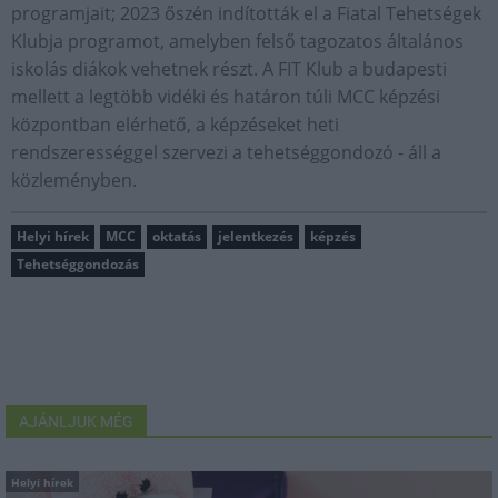
programjait; 2023 őszén indították el a Fiatal Tehetségek
Klubja programot, amelyben felső tagozatos általános
iskolás diákok vehetnek részt. A FIT Klub a budapesti
mellett a legtöbb vidéki és határon túli MCC képzési
központban elérhető, a képzéseket heti
rendszerességgel szervezi a tehetséggondozó - áll a
közleményben.
Helyi hírek
MCC
oktatás
jelentkezés
képzés
Tehetséggondozás
AJÁNLJUK MÉG
Helyi hírek