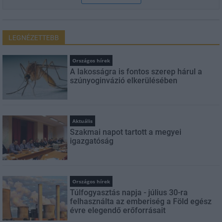
LEGNÉZETTEBB
Országos hírek
A lakosságra is fontos szerep hárul a
szúnyoginvázió elkerülésében
Aktuális
Szakmai napot tartott a megyei
igazgatóság
Országos hírek
Túlfogyasztás napja - július 30-ra
felhasználta az emberiség a Föld egész
évre elegendő erőforrásait