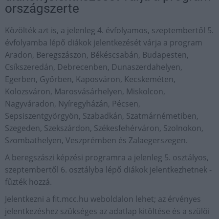
országszerte
Közölték azt is, a jelenleg 4. évfolyamos, szeptembertől 5.
évfolyamba lépő diákok jelentkezését várja a program
Aradon, Beregszászon, Békéscsabán, Budapesten,
Csíkszeredán, Debrecenben, Dunaszerdahelyen,
Egerben, Győrben, Kaposváron, Kecskeméten,
Kolozsváron, Marosvásárhelyen, Miskolcon,
Nagyváradon, Nyíregyházán, Pécsen,
Sepsiszentgyörgyön, Szabadkán, Szatmárnémetiben,
Szegeden, Szekszárdon, Székesfehérváron, Szolnokon,
Szombathelyen, Veszprémben és Zalaegerszegen.
A beregszászi képzési programra a jelenleg 5. osztályos,
szeptembertől 6. osztályba lépő diákok jelentkezhetnek -
fűzték hozzá.
Jelentkezni a fit.mcc.hu weboldalon lehet; az érvényes
jelentkezéshez szükséges az adatlap kitöltése és a szülői