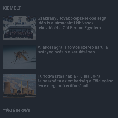
KIEMELT
Szakirányú továbbképzésekkel segíti
idén is a társadalmi kihívások
leküzdését a Gál Ferenc Egyetem
A lakosságra is fontos szerep hárul a
szúnyoginvázió elkerülésében
Túlfogyasztás napja - július 30-ra
felhasználta az emberiség a Föld egész
évre elegendő erőforrásait
TÉMÁINKBÓL