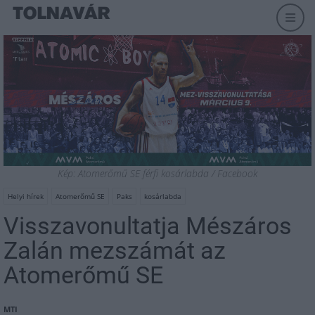
Kép: Atomerőmű SE férfi kosárlabda / Facebook
Helyi hírek
Atomerőmű SE
Paks
kosárlabda
Visszavonultatja Mészáros
Zalán mezszámát az
Atomerőmű SE
MTI