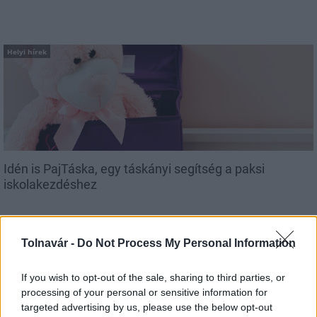
Helyi hírek
Idén is PajTáska, egy táskányi segítség a paksi
iskolakezdéshez
Tolnavár -
Do Not Process My Personal Information
If you wish to opt-out of the sale, sharing to third parties, or
processing of your personal or sensitive information for
MAGYAR ÉPÍTŐK
targeted advertising by us, please use the below opt-out