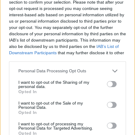
section to confirm your selection. Please note that after your
Mi épül?
opt-out request is processed you may continue seeing
interest-based ads based on personal information utilized by
us or personal information disclosed to third parties prior to
your opt-out. You may separately opt-out of the further
disclosure of your personal information by third parties on the
IAB’s list of downstream participants. This information may
also be disclosed by us to third parties on the
IAB’s List of
Downstream Participants
that may further disclose it to other
third parties.
Please note that this website/app uses one or more Google
Personal Data Processing Opt Outs
services and may gather and store information including but
not limited to your visit or usage behaviour. You may click to
I want to opt-out of the Sharing of my
Hódmezővásárhely
iskolaépítés
FERROÉP Zrt.
oktatási beruházás
personal data.
grant or deny consent to Google and its third-party tags to
Opted In
Másfélszeresére bővítik Hódmezővásárhely jó hírű
use your data for below specified purposes in below Google
református iskoláját
consent section.
I want to opt-out of the Sale of my
Personal Data.
A Szőnyi Benjámin Általános Iskola fejlesztését a FERROÉP
Opted In
kivitelezheti; a munkák csaknem egy évig tartanak majd.
I want to opt-out of processing my
Personal Data for Targeted Advertising.
Látványos építési szakasz indult be a
Opted In