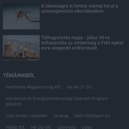
A lakosságra is fontos szerep hárul a
szúnyoginvázió elkerülésében
Túlfogyasztás napja - július 30-ra
felhasználta az emberiség a Föld egész
évre elegendő erőforrásait
TÉMÁINKBÓL
Swietelsky Magyarország Kft.
Ke-Víz 21 Zrt.
Környezeti és Energiahatékonysági Operatív Program
(KEHOP)
Liszt Ferenc repülőtér
Strabag
ZÁÉV Építőipari Zrt.
Hódút Kft.
HE-DO Kft.
szennyvíz
Colas