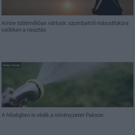
Amire többmillióan vártunk: szombattól másodfokúra
csökken a riasztás
Helyi hírek
A hőségben is védik a növényzetet Pakson