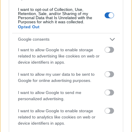
Flórián téri felüljárón
I want to opt-out of Collection, Use,
Retention, Sale, and/or Sharing of my
Personal Data that Is Unrelated with the
Purposes for which it was collected.
Opted Out
Paks II.: Mit jelent az 5. blokk új
mérföldköve a felülvizsgálat
Google consents
árnyékában?
I want to allow Google to enable storage
related to advertising like cookies on web or
Elkészült a Liszt Ferenc repülőtér
device identifiers in apps.
közelében lévő logisztikai bázis út- és
közműhálózatának fejlesztése
I want to allow my user data to be sent to
Google for online advertising purposes.
I want to allow Google to send me
Látlelet a hazai víziközművekről?
personalized advertising.
Egyetlen, fél évszázados vezetéken
múlt Bicske vízellátása
I want to allow Google to enable storage
related to analytics like cookies on web or
device identifiers in apps.