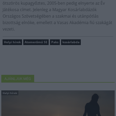
ötszörös kupagyőztes, 2005-ben pedig elnyerte az Év
Játékosa címet. Jelenleg a Magyar Kosárlabdázók
Országos Szövetségében a szakmai és utánpótlás
bizottság elnöke, emellett a Vasas Akadémia fiú szakágát
vezeti.
Helyi hírek
Atomerőmű SE
Paks
kosárlabda
AJÁNLJUK MÉG
Helyi hírek