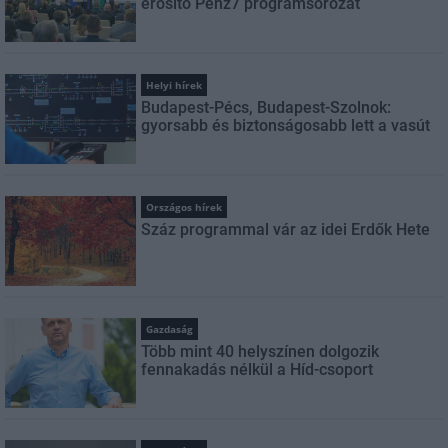
erősítő Pénz7 programsorozat
Helyi hírek
Budapest-Pécs, Budapest-Szolnok:
gyorsabb és biztonságosabb lett a vasút
Országos hírek
Száz programmal vár az idei Erdők Hete
Gazdaság
Több mint 40 helyszínen dolgozik
fennakadás nélkül a Híd-csoport