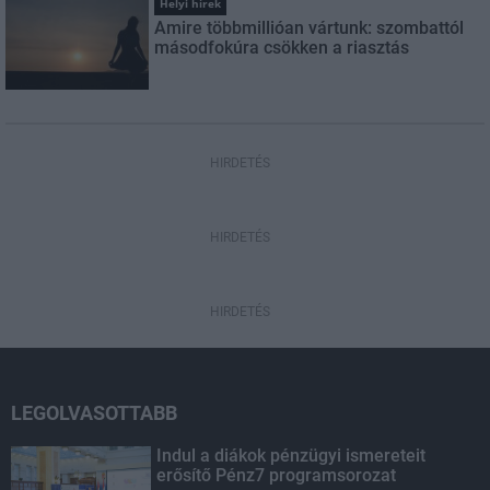
Helyi hírek
Amire többmillióan vártunk: szombattól
másodfokúra csökken a riasztás
HIRDETÉS
HIRDETÉS
HIRDETÉS
LEGOLVASOTTABB
Indul a diákok pénzügyi ismereteit
erősítő Pénz7 programsorozat