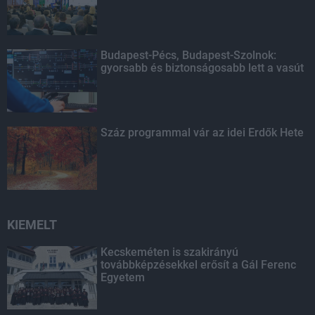
Budapest-Pécs, Budapest-Szolnok:
gyorsabb és biztonságosabb lett a vasút
Száz programmal vár az idei Erdők Hete
KIEMELT
Kecskeméten is szakirányú
továbbképzésekkel erősít a Gál Ferenc
Egyetem