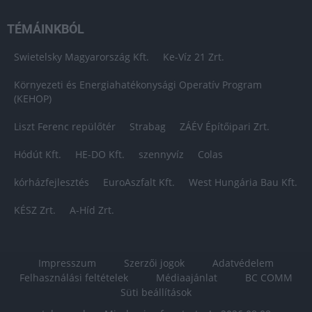
TÉMÁINKBÓL
Swietelsky Magyarország Kft.
Ke-Víz 21 Zrt.
Környezeti és Energiahatékonysági Operatív Program
(KEHOP)
Liszt Ferenc repülőtér
Strabag
ZÁÉV Építőipari Zrt.
Hódút Kft.
HE-DO Kft.
szennyvíz
Colas
kórházfejlesztés
EuroAszfalt Kft.
West Hungária Bau Kft.
KÉSZ Zrt.
A-Híd Zrt.
Impresszum
Szerzői jogok
Adatvédelem
Felhasználási feltételek
Médiaajánlat
BC COMM
Süti beállítások