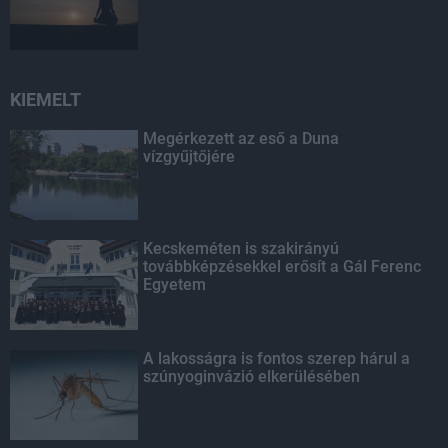
KIEMELT
Megérkezett az eső a Duna
vízgyűjtőjére
Kecskeméten is szakirányú
továbbképzésekkel erősít a Gál Ferenc
Egyetem
A lakosságra is fontos szerep hárul a
szúnyoginvázió elkerülésében