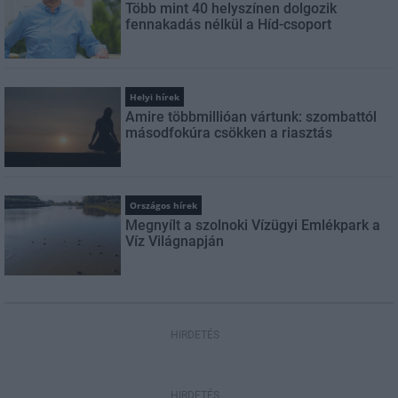
Több mint 40 helyszínen dolgozik
fennakadás nélkül a Híd-csoport
Helyi hírek
Amire többmillióan vártunk: szombattól
másodfokúra csökken a riasztás
Országos hírek
Megnyílt a szolnoki Vízügyi Emlékpark a
Víz Világnapján
HIRDETÉS
HIRDETÉS