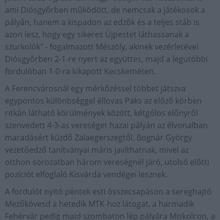
ami Diósgyőrben működött, de nemcsak a játékosok a
pályán, hanem a kispadon az edzők és a teljes stáb is
azon lesz, hogy egy sikeres Újpestet láthassanak a
szurkolók" - fogalmazott Mészöly, akinek vezérletével
Diósgyőrben 2-1-re nyert az együttes, majd a legutóbbi
fordulóban 1-0-ra kikapott Kecskeméten.
A Ferencvárosnál egy mérkőzéssel többet játszva
egypontos különbséggel éllovas Paks az előző körben
ritkán látható körülmények között, kétgólos előnyről
szenvedett 4-3-as vereséget hazai pályán az élvonalban
maradásért küzdő Zalaegerszegtől. Bognár György
vezetőedző tanítványai máris javíthatnak, mivel az
otthon sorozatban három vereségnél járó, utolsó előtti
pozíciót elfoglaló Kisvárda vendégei lesznek.
A fordulót nyitó péntek esti összecsapáson a sereghajtó
Mezőkövesd a hetedik MTK-hoz látogat, a harmadik
Fehérvár pedig majd szombaton lép pályára Miskolcon, a