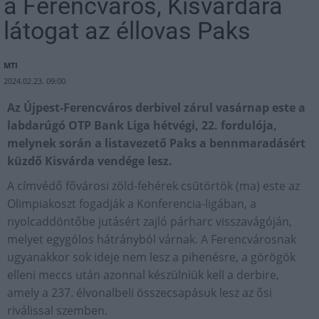
a Ferencváros, Kisvárdára
látogat az éllovas Paks
MTI
2024.02.23. 09:00
Az Újpest-Ferencváros derbivel zárul vasárnap este a
labdarúgó OTP Bank Liga hétvégi, 22. fordulója,
melynek során a listavezető Paks a bennmaradásért
küzdő Kisvárda vendége lesz.
A címvédő fővárosi zöld-fehérek csütörtök (ma) este az
Olimpiakoszt fogadják a Konferencia-ligában, a
nyolcaddöntőbe jutásért zajló párharc visszavágóján,
melyet egygólos hátrányból várnak. A Ferencvárosnak
ugyanakkor sok ideje nem lesz a pihenésre, a görögök
elleni meccs után azonnal készülniük kell a derbire,
amely a 237. élvonalbeli összecsapásuk lesz az ősi
riválissal szemben.