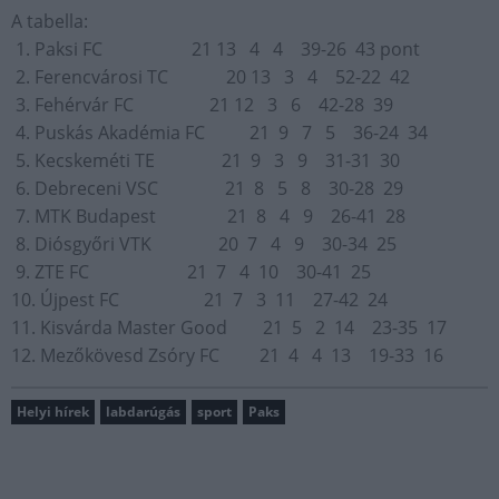
A tabella:
1. Paksi FC 21 13 4 4 39-26 43 pont
2. Ferencvárosi TC 20 13 3 4 52-22 42
3. Fehérvár FC 21 12 3 6 42-28 39
4. Puskás Akadémia FC 21 9 7 5 36-24 34
5. Kecskeméti TE 21 9 3 9 31-31 30
6. Debreceni VSC 21 8 5 8 30-28 29
7. MTK Budapest 21 8 4 9 26-41 28
8. Diósgyőri VTK 20 7 4 9 30-34 25
9. ZTE FC 21 7 4 10 30-41 25
10. Újpest FC 21 7 3 11 27-42 24
11. Kisvárda Master Good 21 5 2 14 23-35 17
12. Mezőkövesd Zsóry FC 21 4 4 13 19-33 16
Helyi hírek
labdarúgás
sport
Paks