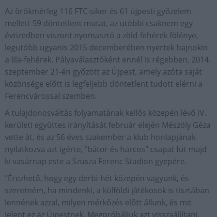
Az örökmérleg 116 FTC-siker és 61 újpesti győzelem
mellett 59 döntetlent mutat, az utóbbi csaknem egy
évtizedben viszont nyomasztó a zöld-fehérek fölénye,
legutóbb ugyanis 2015 decemberében nyertek bajnokin
a lila-fehérek. Pályaválasztóként ennél is régebben, 2014.
szeptember 21-én győzött az Újpest, amely azóta saját
közönsége előtt is legfeljebb döntetlent tudott elérni a
Ferencvárossal szemben.
A tulajdonosváltás folyamatának kellős közepén lévő IV.
kerületi együttes irányítását február elején Mészöly Géza
vette át, és az 56 éves szakember a klub honlapjának
nyilatkozva azt ígérte, "bátor és harcos" csapat fut majd
ki vasárnap este a Szusza Ferenc Stadion gyepére.
"Érezhető, hogy egy derbi-hét közepén vagyunk, és
szeretném, ha mindenki, a külföldi játékosok is tisztában
lennének azzal, milyen mérkőzés előtt állunk, és mit
jelent ez az Újpestnek. Megpróbáljuk azt visszaállítani,