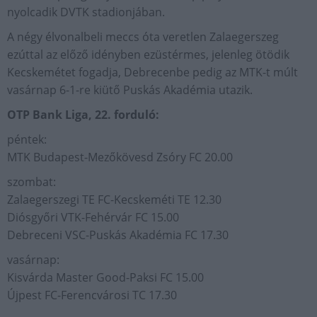
nyolcadik DVTK stadionjában.
A négy élvonalbeli meccs óta veretlen Zalaegerszeg
ezúttal az előző idényben ezüstérmes, jelenleg ötödik
Kecskemétet fogadja, Debrecenbe pedig az MTK-t múlt
vasárnap 6-1-re kiütő Puskás Akadémia utazik.
OTP Bank Liga, 22. forduló:
péntek:
MTK Budapest-Mezőkövesd Zsóry FC 20.00
szombat:
Zalaegerszegi TE FC-Kecskeméti TE 12.30
Diósgyőri VTK-Fehérvár FC 15.00
Debreceni VSC-Puskás Akadémia FC 17.30
vasárnap:
Kisvárda Master Good-Paksi FC 15.00
Újpest FC-Ferencvárosi TC 17.30