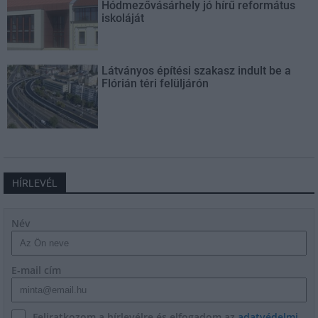
Hódmezővásárhely jó hírű református
iskoláját
Látványos építési szakasz indult be a
Flórián téri felüljárón
HÍRLEVÉL
Név
E-mail cím
Feliratkozom a hírlevélre és elfogadom az
adatvédelmi