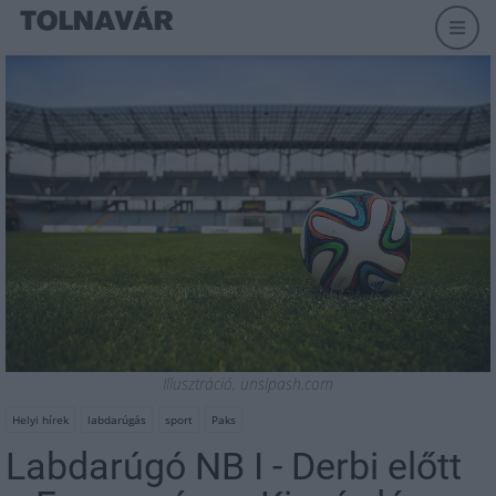
Illusztráció, unslpash.com
Helyi hírek
labdarúgás
sport
Paks
Labdarúgó NB I - Derbi előtt