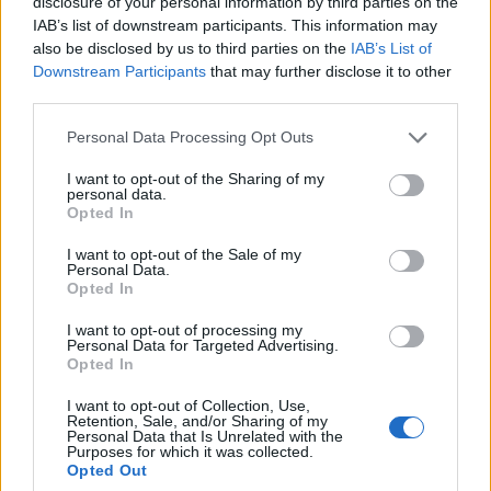
disclosure of your personal information by third parties on the
IAB’s list of downstream participants. This information may
also be disclosed by us to third parties on the
IAB’s List of
Downstream Participants
that may further disclose it to other
third parties.
Please note that this website/app uses one or more Google
Personal Data Processing Opt Outs
Amire többmillióan vártunk: szombattól másodfokúra
services and may gather and store information including but
csökken a riasztás
not limited to your visit or usage behaviour. You may click to
I want to opt-out of the Sharing of my
personal data.
grant or deny consent to Google and its third-party tags to
Opted In
use your data for below specified purposes in below Google
consent section.
I want to opt-out of the Sale of my
Personal Data.
Opted In
Helyi hírek
I want to opt-out of processing my
Personal Data for Targeted Advertising.
Opted In
I want to opt-out of Collection, Use,
Retention, Sale, and/or Sharing of my
Personal Data that Is Unrelated with the
Purposes for which it was collected.
Opted Out
A hőségben is védik a növényzetet Pakson