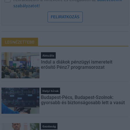
szabályzatot!
FELIRATKOZÁS
LEGNÉZETTEBB
Aktuális
Indul a diákok pénzügyi ismereteit
erősítő Pénz7 programsorozat
Helyi hírek
Budapest-Pécs, Budapest-Szolnok:
gyorsabb és biztonságosabb lett a vasút
Gazdaság