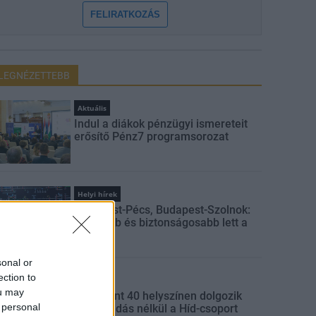
FELIRATKOZÁS
LEGNÉZETTEBB
Aktuális
Indul a diákok pénzügyi ismereteit
erősítő Pénz7 programsorozat
Helyi hírek
Budapest-Pécs, Budapest-Szolnok:
gyorsabb és biztonságosabb lett a
vasút
sonal or
ection to
Gazdaság
ou may
Több mint 40 helyszínen dolgozik
 personal
fennakadás nélkül a Híd-csoport