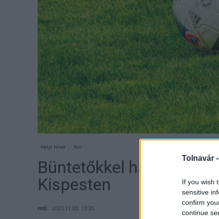
Helyi hírek
foci
Tolnavár 
Büntetőkkel harcolta ki 
Kispesten
If you wish 
sensitive in
confirm you
mti
2023.11.03. 13:35
continue se