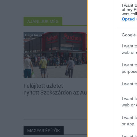
I want t
of my P
was col
Opted 
AJÁNLJUK MÉG
Google 
Helyi hírek
Helyi hírek
I want t
web or d
I want t
purpose
I want 
Felújított üzletet
Amire többmill
nyitott Szekszárdon az Auchan
szombattól m
I want t
csökken a ria
web or d
I want t
or app.
MAGYAR ÉPÍTŐK
I want t