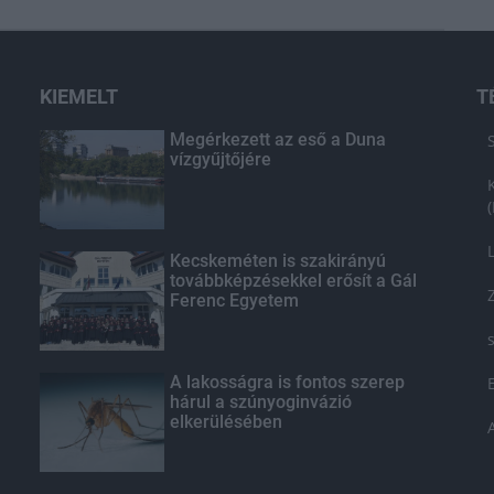
KIEMELT
T
Megérkezett az eső a Duna
vízgyűjtőjére
Kecskeméten is szakirányú
továbbképzésekkel erősít a Gál
Ferenc Egyetem
A lakosságra is fontos szerep
hárul a szúnyoginvázió
elkerülésében