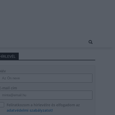
HÍRLEVÉL
Név
E-mail cím
Feliratkozom a hírlevélre és elfogadom az
adatvédelmi szabályzatot!