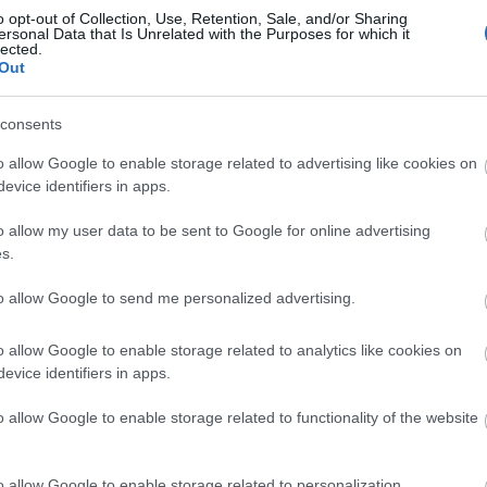
o opt-out of Collection, Use, Retention, Sale, and/or Sharing
ersonal Data that Is Unrelated with the Purposes for which it
lected.
Out
consents
Helyi hírek
o allow Google to enable storage related to advertising like cookies on
evice identifiers in apps.
o allow my user data to be sent to Google for online advertising
s.
to allow Google to send me personalized advertising.
ióan vártunk:
A hőségben is védik a
ásodfokúra
növényzetet Pakson
o allow Google to enable storage related to analytics like cookies on
sztás
evice identifiers in apps.
o allow Google to enable storage related to functionality of the website
o allow Google to enable storage related to personalization.