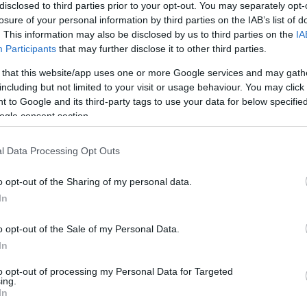
disclosed to third parties prior to your opt-out. You may separately opt-
losure of your personal information by third parties on the IAB’s list of
. This information may also be disclosed by us to third parties on the
IA
a eldönti a találkozót, ám a hazaiak egy távoli
Participants
that may further disclose it to other third parties.
 that this website/app uses one or more Google services and may gath
including but not limited to your visit or usage behaviour. You may click 
arúgó MOL Magyar Kupa nyolcaddöntőjében.
 to Google and its third-party tags to use your data for below specifi
tes csütörtökön a másodosztályú Budapest Honvéd
ogle consent section.
élidő után úgy tűnt, Hahn János 88. percben szerzett
 utolsó pillanatban eleresztett távoli lövésével
l Data Processing Opt Outs
o opt-out of the Sharing of my personal data.
tek a 11-esek, amelyben 5-4-es Paks-vezetésig senki
In
gely lövését azonban Szappanos Péter hárította, így a
o opt-out of the Sale of my Personal Data.
In
to opt-out of processing my Personal Data for Targeted
ing.
In