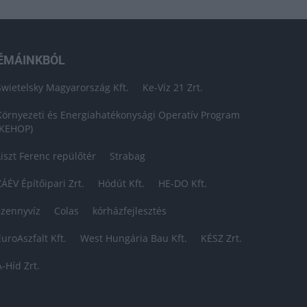
ÉMÁINKBÓL
Swietelsky Magyarország Kft.
Ke-Víz 21 Zrt.
Környezeti és Energiahatékonysági Operatív Program
(KEHOP)
Liszt Ferenc repülőtér
Strabag
ZÁÉV Építőipari Zrt.
Hódút Kft.
HE-DO Kft.
szennyvíz
Colas
kórházfejlesztés
EuroAszfalt Kft.
West Hungária Bau Kft.
KÉSZ Zrt.
A-Híd Zrt.