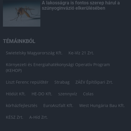
A lakosságra is fontos szerep hárul a
szúnyoginvázió elkerülésében
TÉMÁINKBÓL
Swietelsky Magyarország Kft.
Ke-Víz 21 Zrt.
Környezeti és Energiahatékonysági Operatív Program
(KEHOP)
Liszt Ferenc repülőtér
Strabag
ZÁÉV Építőipari Zrt.
Hódút Kft.
HE-DO Kft.
szennyvíz
Colas
kórházfejlesztés
EuroAszfalt Kft.
West Hungária Bau Kft.
KÉSZ Zrt.
A-Híd Zrt.