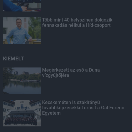
Több mint 40 helyszínen dolgozik
fennakadás nélkül a Híd-csoport
KIEMELT
Megérkezett az eső a Duna
vízgyűjtőjére
Kecskeméten is szakirányú
továbbképzésekkel erősít a Gál Ferenc
Egyetem