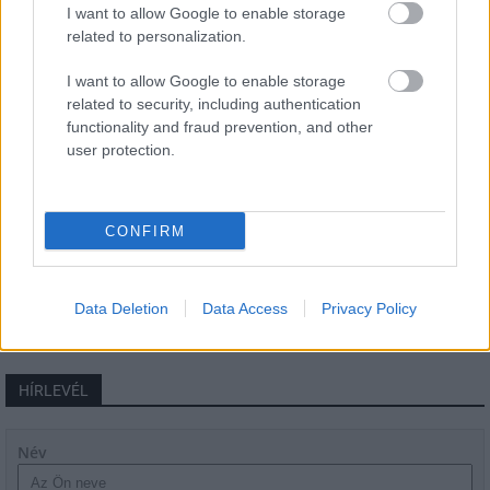
I want to allow Google to enable storage
related to personalization.
I want to allow Google to enable storage
Másfélszeresére bővítik
related to security, including authentication
Hódmezővásárhely jó hírű református
functionality and fraud prevention, and other
iskoláját
user protection.
Látványos építési szakasz indult be a
CONFIRM
Flórián téri felüljárón
Data Deletion
Data Access
Privacy Policy
HÍRLEVÉL
Név