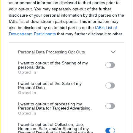
us or personal information disclosed to third parties prior to
your opt-out. You may separately opt-out of the further
disclosure of your personal information by third parties on the
IAB’s list of downstream participants. This information may
also be disclosed by us to third parties on the
IAB’s List of
A hőségben is védik a növényzetet Pakson
Downstream Participants
that may further disclose it to other
third parties.
Please note that this website/app uses one or more Google
Personal Data Processing Opt Outs
services and may gather and store information including but
not limited to your visit or usage behaviour. You may click to
I want to opt-out of the Sharing of my
personal data.
grant or deny consent to Google and its third-party tags to
Opted In
use your data for below specified purposes in below Google
MAGYAR ÉPÍTŐK
consent section.
I want to opt-out of the Sale of my
Personal Data.
Opted In
Aktuális
I want to opt-out of processing my
Personal Data for Targeted Advertising.
Opted In
I want to opt-out of Collection, Use,
Retention, Sale, and/or Sharing of my
Personal Data that Is Unrelated with the