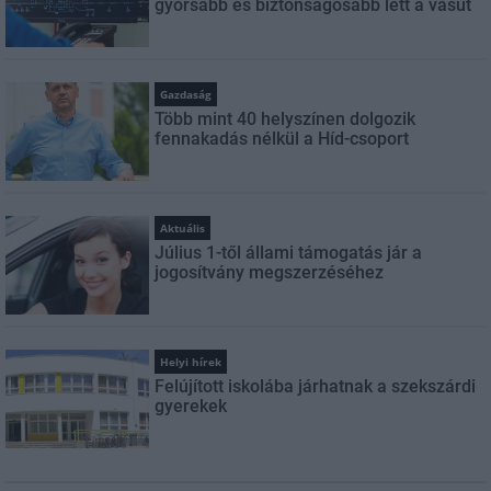
gyorsabb és biztonságosabb lett a vasút
Gazdaság
Több mint 40 helyszínen dolgozik
fennakadás nélkül a Híd-csoport
Aktuális
Július 1-től állami támogatás jár a
jogosítvány megszerzéséhez
Helyi hírek
Felújított iskolába járhatnak a szekszárdi
gyerekek