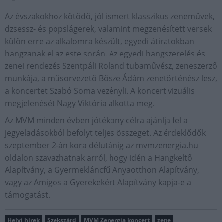
Az évszakokhoz kötődő, jól ismert klasszikus zeneművek,
dzsessz- és popslágerek, valamint megzenésített versek
külön erre az alkalomra készült, egyedi átiratokban
hangzanak el az este során. Az egyedi hangszerelés és
zenei rendezés Szentpáli Roland tubaművész, zeneszerző
munkája, a műsorvezető Bősze Ádám zenetörténész lesz,
a koncertet Szabó Soma vezényli. A koncert vizuális
megjelenését Nagy Viktória alkotta meg.
Az MVM minden évben jótékony célra ajánlja fel a
jegyeladásokból befolyt teljes összeget. Az érdeklődők
szeptember 2-án kora délutánig az mvmzenergia.hu
oldalon szavazhatnak arról, hogy idén a Hangkeltő
Alapítvány, a Gyermekláncfű Anyaotthon Alapítvány,
vagy az Amigos a Gyerekekért Alapítvány kapja-e a
támogatást.
Helyi hírek
Szekszárd
MVM Zenergia koncert
zene