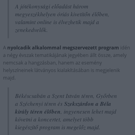
A jótékonysági előadást három
megyeszékhelyen óriás kivetítőn élőben,
valamint online is élvezhetik majd a
zenekedvelők.
A
nyolcadik alkalommal megszervezett program
idén
a négy évszak tematikájának jegyében állt össze, amely
nemcsak a hangzásban, hanem az esemény
helyszíneinek látványos kialakításában is megjelenik
majd.
Békéscsabán a Szent István téren, Győrben
a Széchenyi téren és
Szekszárdon a Béla
király téren élőben
, ingyenesen lehet majd
követni a koncertet, amelyet több
kiegészítő program is megelőz majd.