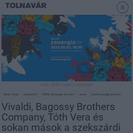
Fotó: MVM Csoport eseménye
Helyi hírek
Szekszárd
MVM Zenergia koncert
zene
jótékonysági koncert
Vivaldi, Bagossy Brothers
Company, Tóth Vera és
sokan mások a szekszárdi