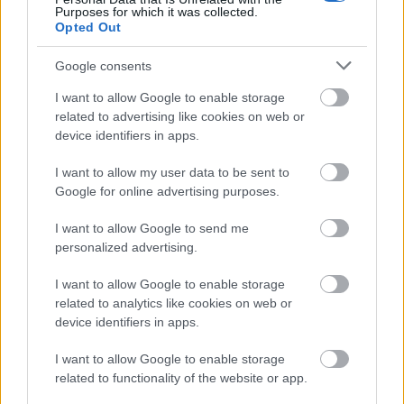
Purposes for which it was collected.
Opted Out
Google consents
I want to allow Google to enable storage
related to advertising like cookies on web or
Tata
műemlékfelújítás
műemlék
restaurálás
device identifiers in apps.
Történelmi táj, amelynek minden köve mesél –
I want to allow my user data to be sent to
megújul a tatai Angolkert
Google for online advertising purposes.
A projekt részeként megújulnak a területen található
műemlékek, köztük a különleges Műromok, valamint a közeli
I want to allow Google to send me
Várkanyarban álló Nepomuki Szent János híd és szobor is.
personalized advertising.
M1 bővítés: már zajlik a teljesen új
I want to allow Google to enable storage
Bicske Kelet csomópont építése
related to analytics like cookies on web or
device identifiers in apps.
I want to allow Google to enable storage
related to functionality of the website or app.
Új gyalogosátkelők és jelzőlámpás
csomópont épül Angyalföldön