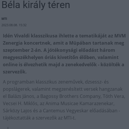
Béla király téren
MTI
2023.08.08. 15:32
Idén Vivaldi klasszikusa ihlette a tematikáját az MVM
Zenergia koncertnek, amit a Müpában tartanak meg
szeptember 2-án. A jótékonysági előadást három
megyeszékhelyen óriás kivetítőn élőben, valamint
online is élvezhetik majd a zenekedvelők - közölték a
szervezők.
A programban klasszikus zeneművek, dzsessz- és
popslágerek, valamint megzenésített versek hangzanak
el Balázs János, a Bagossy Brothers Company, Tóth Vera,
Vecsei H. Miklós, az Anima Musicae Kamarazenekar,
Sárközy Lajos és a Cantemus Vegyeskar előadásában -
tájékoztatták a szervezők az MTI-t.