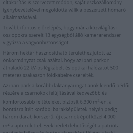
eltakarítás is szervezett módon, saját eszközállomány
igénybevételével megoldottá válik a beszerzett hómaró
alkalmazásával.
További fontos előrelépés, hogy már a közvilágítási
oszlopokra szerelt 13 egységből álló kamerarendszer
vigyázza a vagyonbiztonságot.
Három hektár hasznosítható területhez jutott az
önkormányzat csak azáltal, hogy az ipari parkon
áthaladó 22 kV-os légkábelt és optikai hálózatot 500
méteres szakaszon földkábelre cserélték.
Az ipari park a korábbi laktanyai ingatlanok leendő bérlői
részére a csarnokok felújításával kedvezőbb és
2
komfortosabb feltételeket biztosít 6.300 m
-en, a
bontásra ítélt korábbi barakképületek helyén pedig
három darab korszerű, új csarnok épül közel 4.000
2
m
alapterülettel. Ezek bérleti lehetőségét a patrióta