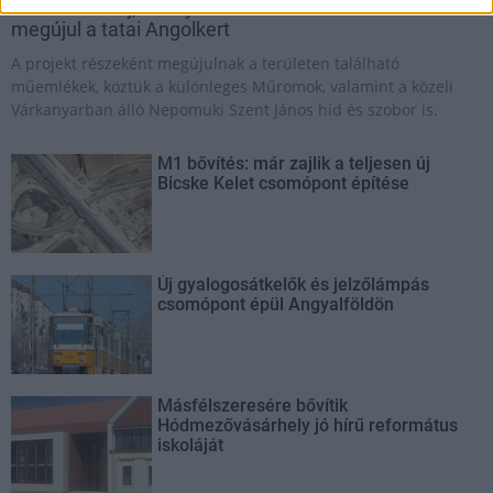
Történelmi táj, amelynek minden köve mesél –
megújul a tatai Angolkert
A projekt részeként megújulnak a területen található
műemlékek, köztük a különleges Műromok, valamint a közeli
Várkanyarban álló Nepomuki Szent János híd és szobor is.
M1 bővítés: már zajlik a teljesen új
Bicske Kelet csomópont építése
Új gyalogosátkelők és jelzőlámpás
csomópont épül Angyalföldön
Másfélszeresére bővítik
Hódmezővásárhely jó hírű református
iskoláját