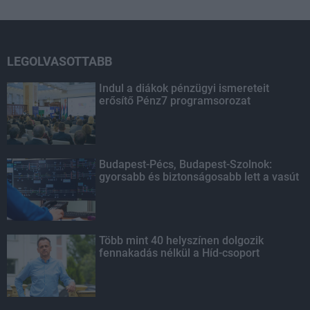
LEGOLVASOTTABB
Indul a diákok pénzügyi ismereteit
erősítő Pénz7 programsorozat
Budapest-Pécs, Budapest-Szolnok:
gyorsabb és biztonságosabb lett a vasút
Több mint 40 helyszínen dolgozik
fennakadás nélkül a Híd-csoport