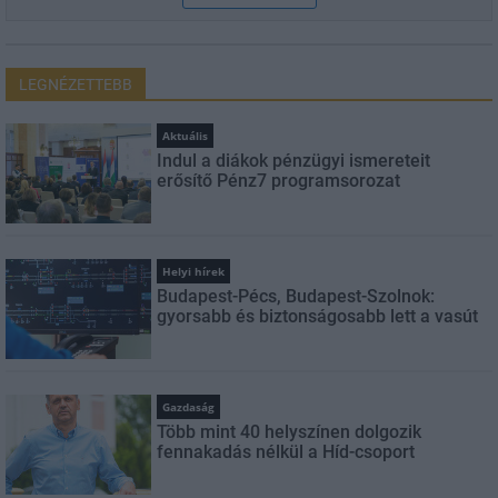
LEGNÉZETTEBB
Aktuális
Indul a diákok pénzügyi ismereteit
erősítő Pénz7 programsorozat
Helyi hírek
Budapest-Pécs, Budapest-Szolnok:
gyorsabb és biztonságosabb lett a vasút
Gazdaság
Több mint 40 helyszínen dolgozik
fennakadás nélkül a Híd-csoport