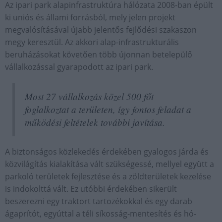
Az ipari park alapinfrastruktúra hálózata 2008-ban épült
ki uniós és állami forrásból, mely jelen projekt
megvalósításával újabb jelentős fejlődési szakaszon
megy keresztül. Az akkori alap-infrastrukturális
beruházásokat követően több újonnan betelepülő
vállalkozással gyarapodott az ipari park.
Most 27 vállalkozás közel 500 főt
foglalkoztat a területen, így fontos feladat a
működési feltételek további javítása.
A biztonságos közlekedés érdekében gyalogos járda és
közvilágítás kialakítása vált szükségessé, mellyel együtt a
parkoló területek fejlesztése és a zöldterületek kezelése
is indokolttá vált. Ez utóbbi érdekében sikerült
beszerezni egy traktort tartozékokkal és egy darab
ágaprítót, egyúttal a téli síkosság-mentesítés és hó-