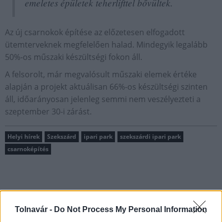
emeletes épületek teherlifttel bővültek.
Az új csarnokok építése az előzetesen elfogadott
ütemterveknek megfelelően halad. Mindegyik legalább
50%-os műszaki készültségi fokon áll.
A felsorolt, már megvalósult műszaki elemek értéke
alapján a projekt aktuálisan 66%-os készültségi szinten
áll, időarányosan jelenleg semmi nem veszélyezteti a
szeptember 30-i zárást.
Helyi hírek
Szekszárd
ipari park
szekszárdi ipari park
csarnoképítés
Tolnavár -
Do Not Process My Personal Information
AJÁNLJUK MÉG