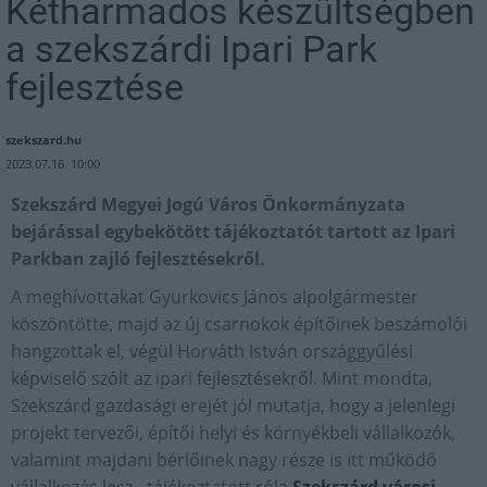
Kétharmados készültségben
a szekszárdi Ipari Park
fejlesztése
szekszard.hu
2023.07.16. 10:00
Szekszárd Megyei Jogú Város Önkormányzata
bejárással egybekötött tájékoztatót tartott az Ipari
Parkban zajló fejlesztésekről.
A meghívottakat Gyurkovics János alpolgármester
köszöntötte, majd az új csarnokok építőinek beszámolói
hangzottak el, végül Horváth István országgyűlési
képviselő szólt az ipari fejlesztésekről. Mint mondta,
Szekszárd gazdasági erejét jól mutatja, hogy a jelenlegi
projekt tervezői, építői helyi és környékbeli vállalkozók,
valamint majdani bérlőinek nagy része is itt működő
vállalkozás lesz - tájékoztatott róla
Szekszárd városi