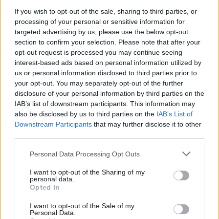
If you wish to opt-out of the sale, sharing to third parties, or
processing of your personal or sensitive information for
Helyi hírek
targeted advertising by us, please use the below opt-out
section to confirm your selection. Please note that after your
opt-out request is processed you may continue seeing
interest-based ads based on personal information utilized by
us or personal information disclosed to third parties prior to
your opt-out. You may separately opt-out of the further
disclosure of your personal information by third parties on the
IAB’s list of downstream participants. This information may
Felújított üzletet nyitott Szekszárdon az Auchan
also be disclosed by us to third parties on the
IAB’s List of
Downstream Participants
that may further disclose it to other
third parties.
Please note that this website/app uses one or more Google
Personal Data Processing Opt Outs
services and may gather and store information including but
not limited to your visit or usage behaviour. You may click to
I want to opt-out of the Sharing of my
Helyi hírek
personal data.
grant or deny consent to Google and its third-party tags to
Opted In
use your data for below specified purposes in below Google
consent section.
I want to opt-out of the Sale of my
Personal Data.