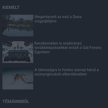
KIEMELT
Megérkezett az eső a Duna
vízgyűjtőjére
Kecskeméten is szakirányú
továbbképzésekkel erősít a Gál Ferenc
Egyetem
A lakosságra is fontos szerep hárul a
szúnyoginvázió elkerülésében
TÉMÁINKBÓL