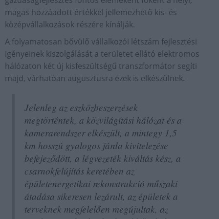
gazdaságfejlesztés fontos elemeként főként a helyi,
magas hozzáadott értékkel jellemezhető kis- és
középvállalkozások részére kínálják.
A folyamatosan bővülő vállalkozói létszám fejlesztési
igényeinek kiszolgálását a területet ellátó elektromos
hálózaton két új kisfeszültségű transzformátor segíti
majd, várhatóan augusztusra ezek is elkészülnek.
Jelenleg az eszközbeszerzések
megtörténtek, a közvilágítási hálózat és a
kamerarendszer elkészült, a mintegy 1,5
km hosszú gyalogos járda kivitelezése
befejeződött, a légvezeték kiváltás kész, a
csarnokfelújítás keretében az
épületenergetikai rekonstrukció műszaki
átadása sikeresen lezárult, az épületek a
terveknek megfelelően megújultak, az