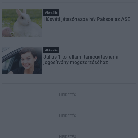
Aktuális
Húsvéti játszóházba hív Pakson az ASE
Aktuális
Július 1-től állami támogatás jár a
jogosítvány megszerzéséhez
HIRDETÉS
HIRDETÉS
HIRDETÉS