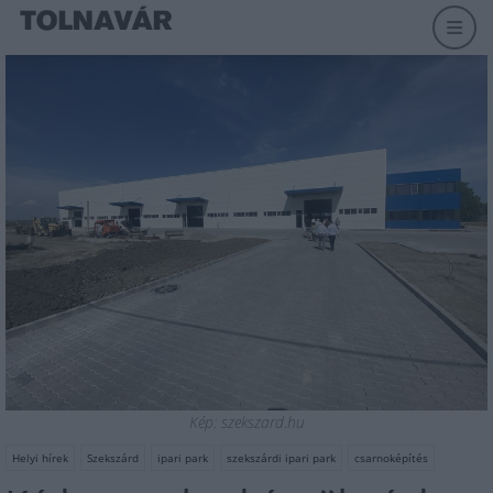
Kép: szekszard.hu
Helyi hírek
Szekszárd
ipari park
szekszárdi ipari park
csarnoképítés