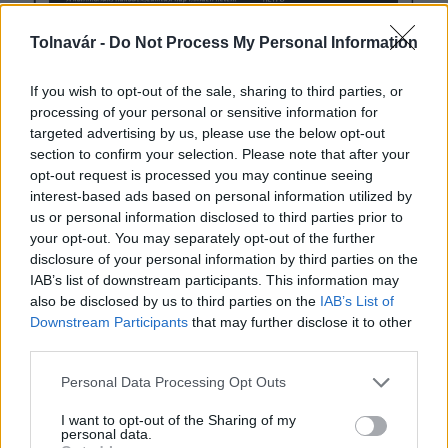
Tolnavár -
Do Not Process My Personal Information
Kép: szekszard.hu
If you wish to opt-out of the sale, sharing to third parties, or
processing of your personal or sensitive information for
targeted advertising by us, please use the below opt-out
Helyi hírek
Szekszárd
zöldhulladék-szállítás
section to confirm your selection. Please note that after your
opt-out request is processed you may continue seeing
interest-based ads based on personal information utilized by
us or personal information disclosed to third parties prior to
your opt-out. You may separately opt-out of the further
disclosure of your personal information by third parties on the
IAB’s list of downstream participants. This information may
AJÁNLJUK MÉG
also be disclosed by us to third parties on the
IAB’s List of
Downstream Participants
that may further disclose it to other
third parties.
Helyi hírek
Please note that this website/app uses one or more Google
Personal Data Processing Opt Outs
services and may gather and store information including but
not limited to your visit or usage behaviour. You may click to
I want to opt-out of the Sharing of my
personal data.
grant or deny consent to Google and its third-party tags to