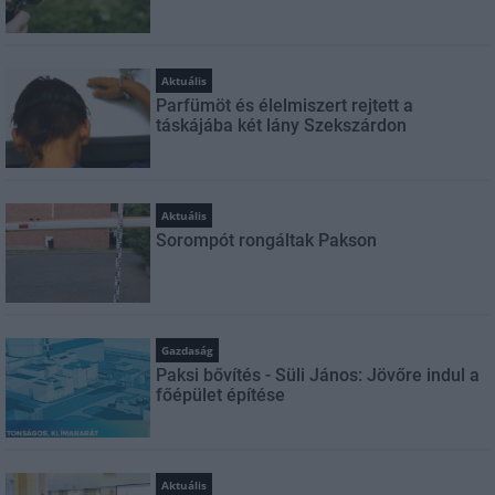
Aktuális
Parfümöt és élelmiszert rejtett a
táskájába két lány Szekszárdon
Aktuális
Sorompót rongáltak Pakson
Gazdaság
Paksi bővítés - Süli János: Jövőre indul a
főépület építése
Aktuális