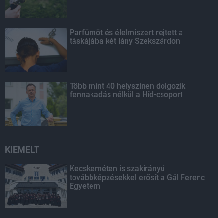
Parfümöt és élelmiszert rejtett a
táskájába két lány Szekszárdon
Több mint 40 helyszínen dolgozik
fennakadás nélkül a Híd-csoport
KIEMELT
Kecskeméten is szakirányú
továbbképzésekkel erősít a Gál Ferenc
Egyetem