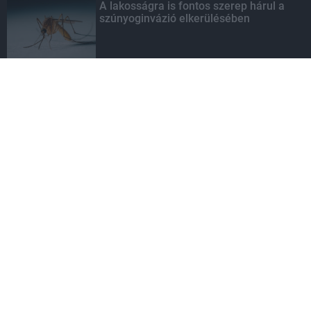
A lakosságra is fontos szerep hárul a
szúnyoginvázió elkerülésében
Túlfogyasztás napja - július 30-ra
felhasználta az emberiség a Föld egész
évre elegendő erőforrásait
TÉMÁINKBÓL
Swietelsky Magyarország Kft.
Ke-Víz 21 Zrt.
Környezeti és Energiahatékonysági Operatív Program
(KEHOP)
Liszt Ferenc repülőtér
Strabag
ZÁÉV Építőipari Zrt.
Hódút Kft.
HE-DO Kft.
szennyvíz
Colas