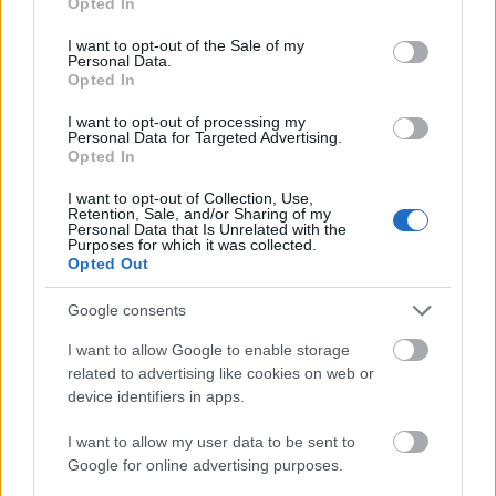
Opted In
use your data for below specified purposes in below Google
consent section.
I want to opt-out of the Sale of my
Personal Data.
Amire többmillióan vártunk: szombattól másodfokúra
Opted In
csökken a riasztás
I want to opt-out of processing my
Personal Data for Targeted Advertising.
Opted In
I want to opt-out of Collection, Use,
Retention, Sale, and/or Sharing of my
Helyi hírek
Personal Data that Is Unrelated with the
Purposes for which it was collected.
Opted Out
Google consents
I want to allow Google to enable storage
related to advertising like cookies on web or
device identifiers in apps.
A hőségben is védik a növényzetet Pakson
I want to allow my user data to be sent to
Google for online advertising purposes.