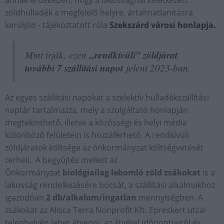
zöldhulladék a megfelelő helyre, ártalmatlanításra
kerüljön - tájékoztatott róla
Szekszárd városi honlapja.
Mint írják, ezen
„rendkívüli” zöldjárat
további 7 szállítási napot
jelent 2023-ban.
Az egyes szállítási napokat a szelektív hulladékszállítási
naptár tartalmazza, mely a szolgáltató honlapján
megtekinthető, illetve a közösségi és helyi média
különböző felületein is hozzáférhető. A rendkívüli
zöldjáratok költsége az önkormányzat költségvetését
terheli. A begyűjtés mellett az
Önkormányzat
biológiailag lebomló zöld zsákokat
is a
lakosság rendelkezésére bocsát, a szállítási alkalmakhoz
igazodóan
2 db/alkalom/ingatlan
mennyiségben. A
zsákokat az Alisca Terra Nonprofit Kft. Epreskert utcai
telephelyén lehet átvenni, az átvétel időpontjairól és