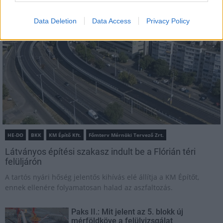
Útépítés
Data Deletion
Data Access
Privacy Policy
HE-DO
BKK
KM Építő Kft.
Főmterv Mérnöki Tervező Zrt.
Látványos építési szakasz indult be a Flórián téri
felüljárón
A tartós nyári hőség jelentős kihívás elé állítja a KM Építőt,
ennek ellenére folyamatosan halad az aszfaltozás.
Paks II.: Mit jelent az 5. blokk új
mérföldköve a felülvizsgálat