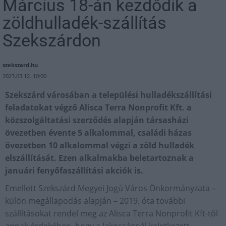
Március 18-án kezdődik a
zöldhulladék-szállítás
Szekszárdon
szekszard.hu
2023.03.12. 10:00
Szekszárd városában a települési hulladékszállítási
feladatokat végző Alisca Terra Nonprofit Kft. a
közszolgáltatási szerződés alapján társasházi
övezetben évente 5 alkalommal, családi házas
övezetben 10 alkalommal végzi a zöld hulladék
elszállítását. Ezen alkalmakba beletartoznak a
januári fenyőfaszállítási akciók is.
Emellett Szekszárd Megyei Jogú Város Önkormányzata –
külön megállapodás alapján – 2019. óta további
szállításokat rendel meg az Alisca Terra Nonprofit Kft-től
annak érdekében, hogy a lakosságnál keletkezett