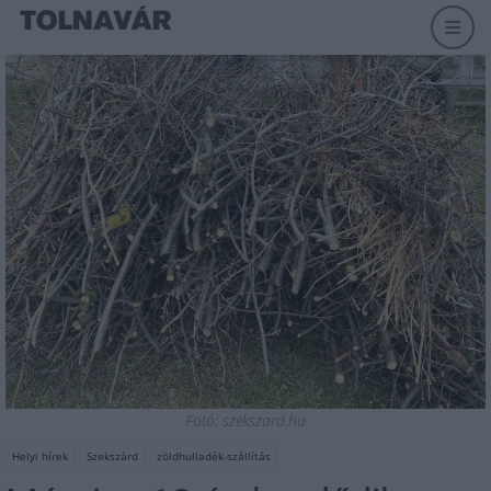
Fotó: szekszard.hu
Helyi hírek
Szekszárd
zöldhulladék-szállítás