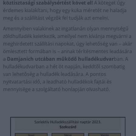
köztisztasági szabálysértést követ el!
A köteget úgy
érdemes kialakítani, hogy egy kuka méretét ne haladja
meg és a szállítást végzők fel tudják azt emelni.
Amennyiben valakinek az ingatlanán olyan mennyiségű
zöldhulladék keletkezik, amellyel nem kívánja megvárni a
meghirdetett szállítási napokat, úgy lehetőség van – akár
ömlesztett formában is – annak térítésmentes leadására
a
Damjanich utcában működő hulladékudvar
ban. A
hulladékudvarban a hét öt napján, keddtől szombatig
van lehetőség a hulladék leadására. A pontos
nyitvatartási idő, a leadható hulladékok fajtái és
mennyisége a szolgáltató honlapján olvasható.