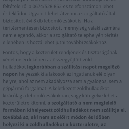
feltételeiről a 0674/528-853-es telefonszámon lehet
érdeklődni. Ugyanitt lehet átvenni a szolgáltató által
biztosított évi 8 db lebomló zsákot is. Ha a
térítésmentesen biztosított mennyiség valaki számára
nem elegendő, akkor a szolgáltató telephelyén térítés
ellenében is hozzá lehet jutni további zsákokhoz.
Fontos, hogy a közterület rendjének és tisztaságának
védelme érdekében az összegyűjtött zöld
hulladékot
legkorábban a szállítási napot megelőző
napon
helyezzék ki a lakosok az ingatlanuk elé olyan
helyre, ahol az nem akadályozza sem a gyalogos, sem a
gépjármű forgalmat. A keletkezett zöldhulladékot
kizárólag a lebomló zsákokban, vagy kötegelve lehet a
közterületre kitenni,
a szolgáltató a nem megfelelő
formában kihelyezett zöldhulladékot nem szállítja el,
továbbá az, aki nem az előírt módon és időben
helyezi ki a zöldhulladékot a közterületre, az