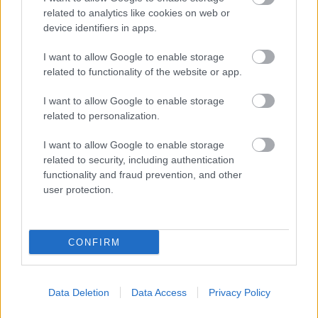
Paks II.: Mit jelent az 5. blokk új
related to analytics like cookies on web or
mérföldköve a felülvizsgálat
device identifiers in apps.
árnyékában?
I want to allow Google to enable storage
related to functionality of the website or app.
I want to allow Google to enable storage
related to personalization.
HÍRLEVÉL
I want to allow Google to enable storage
Név
related to security, including authentication
functionality and fraud prevention, and other
user protection.
E-mail cím
CONFIRM
Feliratkozom a hírlevélre és elfogadom az
adatvédelmi
szabályzatot!
Data Deletion
Data Access
Privacy Policy
FELIRATKOZÁS