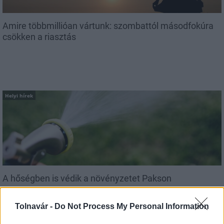
Amire többmillióan vártunk: szombattól másodfokúra
csökken a riasztás
Helyi hírek
A hőségben is védik a növényzetet Pakson
Tolnavár -
Do Not Process My Personal Information