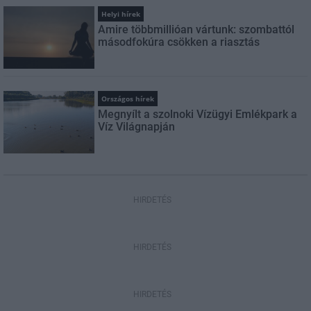
Helyi hírek
Amire többmillióan vártunk: szombattól
másodfokúra csökken a riasztás
Országos hírek
Megnyílt a szolnoki Vízügyi Emlékpark a
Víz Világnapján
HIRDETÉS
HIRDETÉS
HIRDETÉS