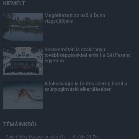
KIEMELT
Megérkezett az eső a Duna
vízgyűjtőjére
Kecskeméten is szakirányú
továbbképzésekkel erősít a Gál Ferenc
Egyetem
A lakosságra is fontos szerep hárul a
szúnyoginvázió elkerülésében
TÉMÁINKBÓL
Swietelsky Magyarország Kft.
Ke-Víz 21 Zrt.