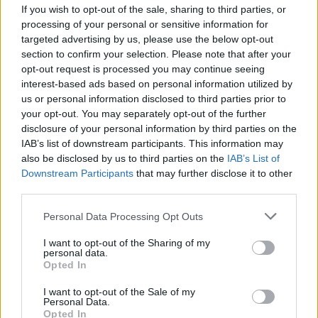
If you wish to opt-out of the sale, sharing to third parties, or
processing of your personal or sensitive information for
targeted advertising by us, please use the below opt-out
section to confirm your selection. Please note that after your
MAGYAR ÉPÍTŐK
opt-out request is processed you may continue seeing
interest-based ads based on personal information utilized by
us or personal information disclosed to third parties prior to
Útépítés
your opt-out. You may separately opt-out of the further
disclosure of your personal information by third parties on the
IAB’s list of downstream participants. This information may
also be disclosed by us to third parties on the
IAB’s List of
Downstream Participants
that may further disclose it to other
third parties.
Please note that this website/app uses one or more Google
Personal Data Processing Opt Outs
services and may gather and store information including but
not limited to your visit or usage behaviour. You may click to
I want to opt-out of the Sharing of my
personal data.
grant or deny consent to Google and its third-party tags to
Opted In
use your data for below specified purposes in below Google
autópálya
útépítés
M1-es autópálya
Bicske
consent section.
I want to opt-out of the Sale of my
Personal Data.
M1 bővítés: már zajlik a teljesen új Bicske Kelet
Opted In