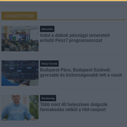
LEGNÉZETTEBB
Aktuális
Indul a diákok pénzügyi ismereteit
erősítő Pénz7 programsorozat
Helyi hírek
Budapest-Pécs, Budapest-Szolnok:
gyorsabb és biztonságosabb lett a vasút
Gazdaság
Több mint 40 helyszínen dolgozik
fennakadás nélkül a Híd-csoport