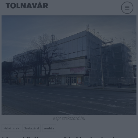
Kép: szekszard.hu
Helyi hírek
Szekszárd
áruház