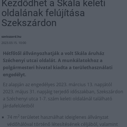
Kezdődhet a Skála keleti
oldalának felújítása
Szekszárdon
szekszard.hu
2023.03.15. 10:00
Hétfőtől állványozhatják a volt Skála áruház
Széchenyi utcai oldalát. A munkálatokhoz a
polgármesteri hivatal kiadta a területhasználati
engedélyt.
Ez alapján az engedélyes 2023. március 13. napjától
2023. május 31. napjáig terjedő időszakban, Szekszárdon
a Széchenyi utca 1-7. szám keleti oldalánál található
járdafelületből
2
74 m
területet használhat ideiglenes állványzat
védőhálóval történő létesítésének céljából, valamint