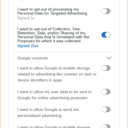
csomópont építése
I want to opt-out of processing my
Tizenegy meglévő csomópontot korszerűsít és négy új,
Personal Data for Targeted Advertising.
különszintű csomópontot hoz létre az MKIF az M1-es
Opted In
bővítésénél.
I want to opt-out of Collection, Use,
Retention, Sale, and/or Sharing of my
Új gyalogosátkelők és jelzőlámpás
Personal Data that Is Unrelated with the
Purposes for which it was collected.
csomópont épül Angyalföldön
Opted Out
Google consents
Másfélszeresére bővítik
I want to allow Google to enable storage
Hódmezővásárhely jó hírű református
related to advertising like cookies on web or
iskoláját
device identifiers in apps.
I want to allow my user data to be sent to
Google for online advertising purposes.
Látványos építési szakasz indult be a
Flórián téri felüljárón
I want to allow Google to send me
personalized advertising.
I want to allow Google to enable storage