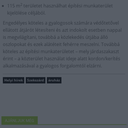
2
115 m
területet használhat építési munkaterület
kijelölése céljából.
Engedélyes köteles a gyalogosok számára védőtetővel
ellátott átjárót létesíteni és azt indokolt esetben nappal
is megvilágítani, továbbá a közlekedés útjába álló
oszlopokat és ezek alátéteit fehérre meszelni. Továbbá
köteles az építési munkaterületet – mely járdaszakaszt
érint – a közterület használat ideje alatt kordon/kerítés
alkalmazásával a gyalogos forgalomtól elzárni.
Helyi hírek
Szekszárd
áruház
AJÁNLJUK MÉG