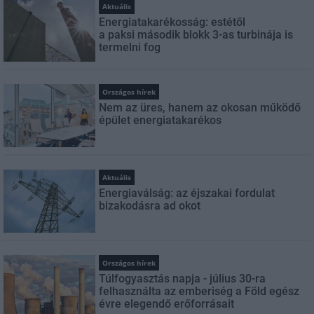
Aktuális
Energiatakarékosság: estétől
a paksi második blokk 3-as turbinája is
termelni fog
Országos hírek
Nem az üres, hanem az okosan működő
épület energiatakarékos
Aktuális
Energiaválság: az éjszakai fordulat
bizakodásra ad okot
Országos hírek
Túlfogyasztás napja - július 30-ra
felhasználta az emberiség a Föld egész
évre elegendő erőforrásait