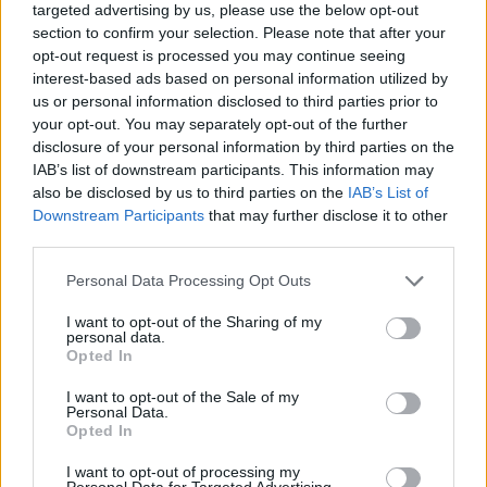
targeted advertising by us, please use the below opt-out
MAGYAR ÉPÍTŐK
section to confirm your selection. Please note that after your
opt-out request is processed you may continue seeing
Útépítés
interest-based ads based on personal information utilized by
us or personal information disclosed to third parties prior to
your opt-out. You may separately opt-out of the further
disclosure of your personal information by third parties on the
IAB’s list of downstream participants. This information may
also be disclosed by us to third parties on the
IAB’s List of
Downstream Participants
that may further disclose it to other
third parties.
Please note that this website/app uses one or more Google
Personal Data Processing Opt Outs
services and may gather and store information including but
not limited to your visit or usage behaviour. You may click to
I want to opt-out of the Sharing of my
personal data.
grant or deny consent to Google and its third-party tags to
Opted In
útfelújítás
Pestszentlőrinc
XVIII. kerület
Profunda Bau
use your data for below specified purposes in below Google
consent section.
Szinte teljes hosszában megújítják a Lakatos úti
I want to opt-out of the Sale of my
Personal Data.
lakótelep legfontosabb utcáját
Opted In
Pestszentlőrinc egyik első lakótelepén kanyarog a Dolgozó utca,
amelynek komplex burkolatmegújításáért felel a Profunda Bau.
I want to opt-out of processing my
Personal Data for Targeted Advertising.