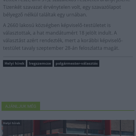
Tizenkét szavazat érvénytelen volt, egy szavazólapot
bélyegző nélkül találtak egy urnában.
A 2660 lakosú községben képviselő-testületet is
választottak, a hat mandátumért 18 jelölt indult. A
választást azért rendezték, mert a korábbi képviselő-
testület tavaly szeptember 28-án feloszlatta magát.
Helyi hírek
Iregszemcse
polgármester-választás
AJÁNLJUK MÉG
Helyi hírek