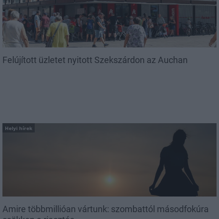
Felújított üzletet nyitott Szekszárdon az Auchan
Helyi hírek
Amire többmillióan vártunk: szombattól másodfokúra