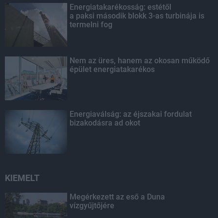
Energiatakarékosság: estétől
a paksi második blokk 3-as turbinája is
termelni fog
Nem az üres, hanem az okosan működő
épület energiatakarékos
Energiaválság: az éjszakai fordulat
bizakodásra ad okot
KIEMELT
Megérkezett az eső a Duna
vízgyűjtőjére