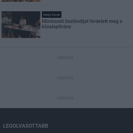
Helyi hírek
Művészeti ösztöndíjat hirdetett meg a
közalapítvány
HIRDETÉS
HIRDETÉS
HIRDETÉS
LEGOLVASOTTABB