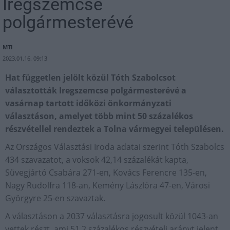
Iregszemcse
polgármesterévé
MTI
2023.01.16. 09:13
Hat független jelölt közül Tóth Szabolcsot
választották Iregszemcse polgármesterévé a
vasárnap tartott időközi önkormányzati
választáson, amelyet több mint 50 százalékos
részvétellel rendeztek a Tolna vármegyei településen.
Az Országos Választási Iroda adatai szerint Tóth Szabolcs
434 szavazatot, a voksok 42,14 százalékát kapta,
Süvegjártó Csabára 271-en, Kovács Ferencre 135-en,
Nagy Rudolfra 118-an, Kemény Lászlóra 47-en, Városi
Györgyre 25-en szavaztak.
A választáson a 2037 választásra jogosult közül 1043-an
vettek részt, ami 51,2 százalékos részvételi arányt jelent.