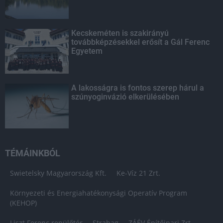
Kecskeméten is szakirányú
továbbképzésekkel erősít a Gál Ferenc
Egyetem
A lakosságra is fontos szerep hárul a
szúnyoginvázió elkerülésében
TÉMÁINKBÓL
Swietelsky Magyarország Kft.
Ke-Víz 21 Zrt.
Környezeti és Energiahatékonysági Operatív Program
(KEHOP)
Liszt Ferenc repülőtér
Strabag
ZÁÉV Építőipari Zrt.