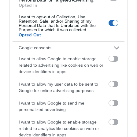
Opted In
Új vízáteresztő burkolatú parkolók
épülnek Zuglóban – helyben tartják a
I want to opt-out of Collection, Use,
Retention, Sale, and/or Sharing of my
csapadékvizet
Personal Data that Is Unrelated with the
Purposes for which it was collected.
Opted Out
Nem az üres, hanem az okosan működő
Google consents
épület energiatakarékos
I want to allow Google to enable storage
related to advertising like cookies on web or
device identifiers in apps.
Újragondolják Lipótváros rejtett, zöld
parkját
I want to allow my user data to be sent to
Google for online advertising purposes.
I want to allow Google to send me
personalized advertising.
Történelmi táj, amelynek minden köve
mesél – megújul a tatai Angolkert
I want to allow Google to enable storage
related to analytics like cookies on web or
device identifiers in apps.