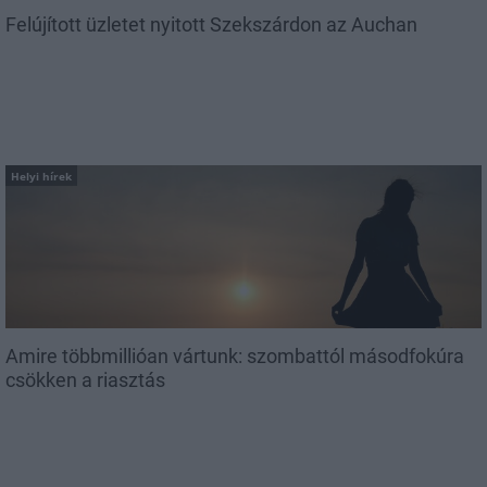
Felújított üzletet nyitott Szekszárdon az Auchan
Helyi hírek
Amire többmillióan vártunk: szombattól másodfokúra
csökken a riasztás