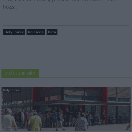
hozzá.
Helyi hírek
bölcsőde
Báta
AJÁNLJUK MÉG
Helyi hírek