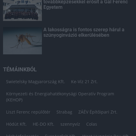
továbbképzésekkel erősít a Gál Ferenc
Egyetem
A lakosságra is fontos szerep hárul a
szúnyoginvázió elkerülésében
TÉMÁINKBÓL
Swietelsky Magyarország Kft.
Ke-Víz 21 Zrt.
Környezeti és Energiahatékonysági Operatív Program
(KEHOP)
Liszt Ferenc repülőtér
Strabag
ZÁÉV Építőipari Zrt.
Hódút Kft.
HE-DO Kft.
szennyvíz
Colas