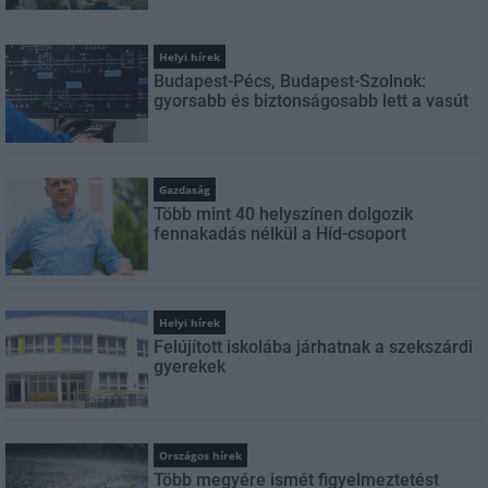
Helyi hírek
Budapest-Pécs, Budapest-Szolnok:
gyorsabb és biztonságosabb lett a vasút
Gazdaság
Több mint 40 helyszínen dolgozik
fennakadás nélkül a Híd-csoport
Helyi hírek
Felújított iskolába járhatnak a szekszárdi
gyerekek
Országos hírek
Több megyére ismét figyelmeztetést