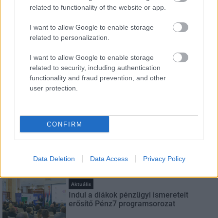
related to functionality of the website or app.
Név
I want to allow Google to enable storage
related to personalization.
E-mail cím
I want to allow Google to enable storage
related to security, including authentication
functionality and fraud prevention, and other
user protection.
Feliratkozom a hírlevélre és elfogadom az
adatvédelmi
szabályzatot!
FELIRATKOZÁS
CONFIRM
Data Deletion
Data Access
Privacy Policy
LEGNÉZETTEBB
Aktuális
Indul a diákok pénzügyi ismereteit
erősítő Pénz7 programsorozat