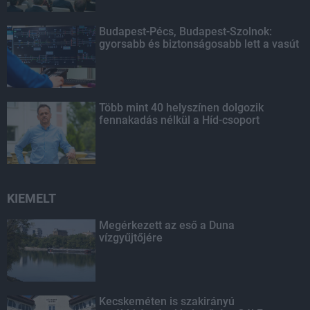
Budapest-Pécs, Budapest-Szolnok:
gyorsabb és biztonságosabb lett a vasút
Több mint 40 helyszínen dolgozik
fennakadás nélkül a Híd-csoport
KIEMELT
Megérkezett az eső a Duna
vízgyűjtőjére
Kecskeméten is szakirányú