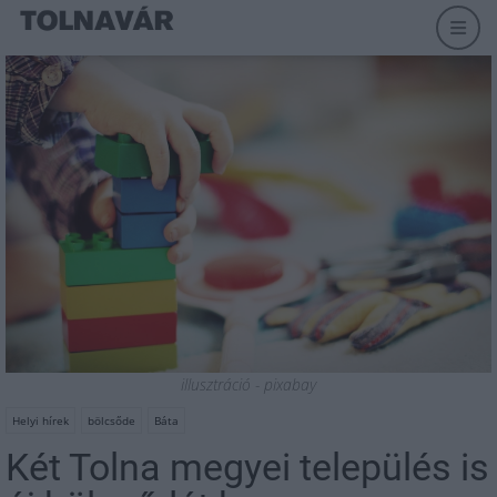
illusztráció - pixabay
Helyi hírek
bölcsőde
Báta
Két Tolna megyei település is