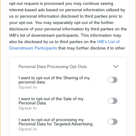
opt-out request is processed you may continue seeing
interest-based ads based on personal information utilized by
us or personal information disclosed to third parties prior to
your opt-out. You may separately opt-out of the further
disclosure of your personal information by third parties on the
IAB’s list of downstream participants. This information may
also be disclosed by us to third parties on the
IAB’s List of
Downstream Participants
that may further disclose it to other
third parties.
Please note that this website/app uses one or more Google
Personal Data Processing Opt Outs
Tata
műemlékfelújítás
műemlék
restaurálás
services and may gather and store information including but
not limited to your visit or usage behaviour. You may click to
I want to opt-out of the Sharing of my
Történelmi táj, amelynek minden köve mesél –
personal data.
grant or deny consent to Google and its third-party tags to
megújul a tatai Angolkert
Opted In
use your data for below specified purposes in below Google
A projekt részeként megújulnak a területen található
consent section.
I want to opt-out of the Sale of my
műemlékek, köztük a különleges Műromok, valamint a közeli
Personal Data.
Várkanyarban álló Nepomuki Szent János híd és szobor is.
Opted In
I want to opt-out of processing my
M1 bővítés: már zajlik a teljesen új
Personal Data for Targeted Advertising.
Bicske Kelet csomópont építése
Opted In