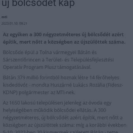
új bölcsődét kap
mti
2023.01.10. 09:21
Az egyiken a 300 négyzetméteres új bölcsődét azért
építik, mert nőtt a községben az újszülöttek száma.
Bölcsőde épül a Tolna vármegyei Bátán és
Sárszentlőrincen a Terület- és Településfejlesztési
Operatív Program Plusz támogatásával.
Bátán 379 millió forintból hoznak létre 14 férőhelyes
kisdedóvót - mondta Huszárné Lukács Rozália (Fidesz-
KDNP) polgármester az MTI-nek.
Az 1650 lakosú településen jelenleg az óvoda egy
helyiségében működik bölcsődei ellátás. A 300
négyzetméteres, új bölcsődét azért építik, mert nőtt a
községben az újszülöttek száma: míg a korábbi években
5-10, 2022-ben 20 kisgyermek született Bátán - tette