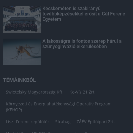
Kecskeméten is szakirányú
továbbképzésekkel erősít a Gál Ferenc
Egyetem
A lakosságra is fontos szerep hárul a
szúnyoginvázió elkerülésében
TÉMÁINKBÓL
Swietelsky Magyarország Kft.
Ke-Víz 21 Zrt.
Környezeti és Energiahatékonysági Operatív Program
(KEHOP)
Liszt Ferenc repülőtér
Strabag
ZÁÉV Építőipari Zrt.