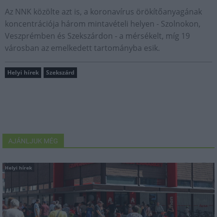
Az NNK közölte azt is, a koronavírus örökítőanyagának
koncentrációja három mintavételi helyen - Szolnokon,
Veszprémben és Szekszárdon - a mérsékelt, míg 19
városban az emelkedett tartományba esik.
Helyi hírek
Szekszárd
AJÁNLJUK MÉG
Helyi hírek