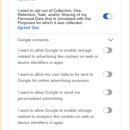
Bicske Kelet csomópont építése
I want to opt-out of Collection, Use,
Retention, Sale, and/or Sharing of my
Personal Data that Is Unrelated with the
Purposes for which it was collected.
Opted Out
Új gyalogosátkelők és jelzőlámpás
csomópont épül Angyalföldön
Google consents
I want to allow Google to enable storage
related to advertising like cookies on web or
device identifiers in apps.
Másfélszeresére bővítik
Hódmezővásárhely jó hírű református
iskoláját
I want to allow my user data to be sent to
Google for online advertising purposes.
I want to allow Google to send me
Látványos építési szakasz indult be a
personalized advertising.
Flórián téri felüljárón
I want to allow Google to enable storage
related to analytics like cookies on web or
device identifiers in apps.