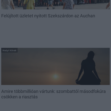
Felújított üzletet nyitott Szekszárdon az Auchan
Helyi hírek
Amire többmillióan vártunk: szombattól másodfokúra
csökken a riasztás