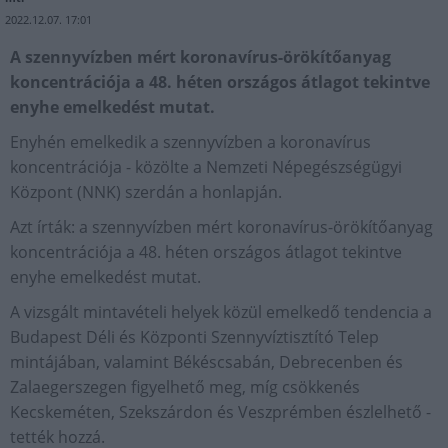
2022.12.07. 17:01
A szennyvízben mért koronavírus-örökítőanyag
koncentrációja a 48. héten országos átlagot tekintve
enyhe emelkedést mutat.
Enyhén emelkedik a szennyvízben a koronavírus
koncentrációja - közölte a Nemzeti Népegészségügyi
Központ (NNK) szerdán a honlapján.
Azt írták: a szennyvízben mért koronavírus-örökítőanyag
koncentrációja a 48. héten országos átlagot tekintve
enyhe emelkedést mutat.
A vizsgált mintavételi helyek közül emelkedő tendencia a
Budapest Déli és Központi Szennyvíztisztító Telep
mintájában, valamint Békéscsabán, Debrecenben és
Zalaegerszegen figyelhető meg, míg csökkenés
Kecskeméten, Szekszárdon és Veszprémben észlelhető -
tették hozzá.