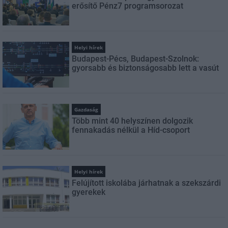
erősítő Pénz7 programsorozat
Helyi hírek
Budapest-Pécs, Budapest-Szolnok:
gyorsabb és biztonságosabb lett a vasút
Gazdaság
Több mint 40 helyszínen dolgozik
fennakadás nélkül a Híd-csoport
Helyi hírek
Felújított iskolába járhatnak a szekszárdi
gyerekek