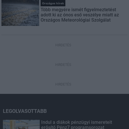
Országos hírek
Több megyére ismét figyelmeztetést
adott ki az ónos eső veszélye miatt az
Országos Meteorológiai Szolgálat
HIRDETÉS
HIRDETÉS
HIRDETÉS
LEGOLVASOTTABB
Indul a diákok pénzügyi ismereteit
erősítő Pénz7 programsorozat