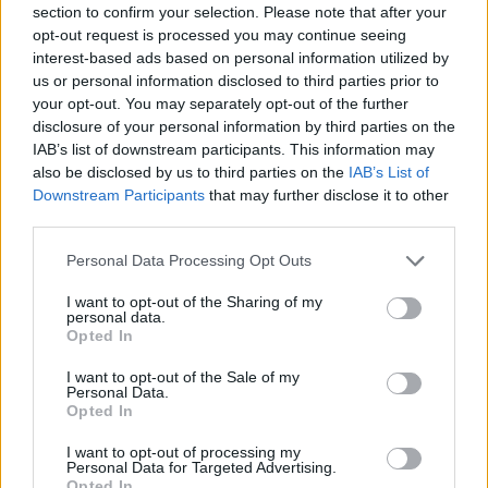
Aktuális
section to confirm your selection. Please note that after your
opt-out request is processed you may continue seeing
interest-based ads based on personal information utilized by
us or personal information disclosed to third parties prior to
your opt-out. You may separately opt-out of the further
disclosure of your personal information by third parties on the
IAB’s list of downstream participants. This information may
also be disclosed by us to third parties on the
IAB’s List of
Downstream Participants
that may further disclose it to other
third parties.
Please note that this website/app uses one or more Google
Personal Data Processing Opt Outs
services and may gather and store information including but
Tata
műemlékfelújítás
műemlék
restaurálás
not limited to your visit or usage behaviour. You may click to
I want to opt-out of the Sharing of my
personal data.
grant or deny consent to Google and its third-party tags to
Történelmi táj, amelynek minden köve mesél –
Opted In
use your data for below specified purposes in below Google
megújul a tatai Angolkert
consent section.
I want to opt-out of the Sale of my
A projekt részeként megújulnak a területen található
Personal Data.
műemlékek, köztük a különleges Műromok, valamint a közeli
Opted In
Várkanyarban álló Nepomuki Szent János híd és szobor is.
I want to opt-out of processing my
Personal Data for Targeted Advertising.
M1 bővítés: már zajlik a teljesen új
Opted In