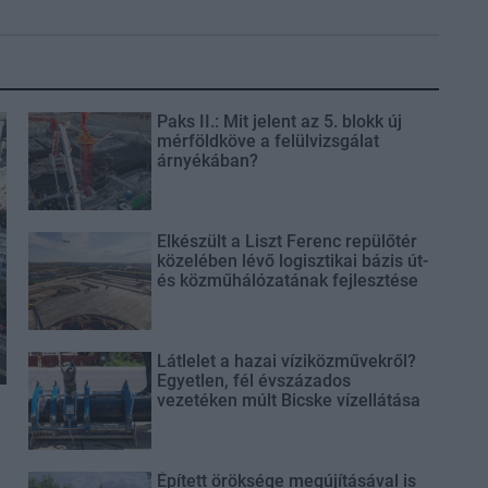
Paks II.: Mit jelent az 5. blokk új
mérföldköve a felülvizsgálat
árnyékában?
Elkészült a Liszt Ferenc repülőtér
közelében lévő logisztikai bázis út-
és közműhálózatának fejlesztése
Látlelet a hazai víziközművekről?
Egyetlen, fél évszázados
vezetéken múlt Bicske vízellátása
Épített öröksége megújításával is