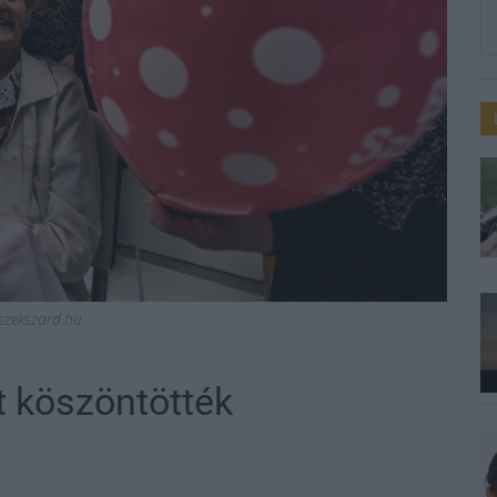
 szekszard.hu
t köszöntötték