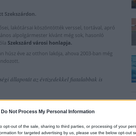
ett Szekszárdon.
sei, lakótársai köszöntötték verssel, tortával, apró
János alpolgármester kívánt még sok, hasonló
róla
Szekszárd városi honlapja.
an húsz éve az otthon lakója, ahova 2003-ban még
ondozott.
ségi állapotát az évtizedekkel fiatalabbak is
-
Do Not Process My Personal Information
to opt-out of the sale, sharing to third parties, or processing of your per
formation for targeted advertising by us, please use the below opt-out s