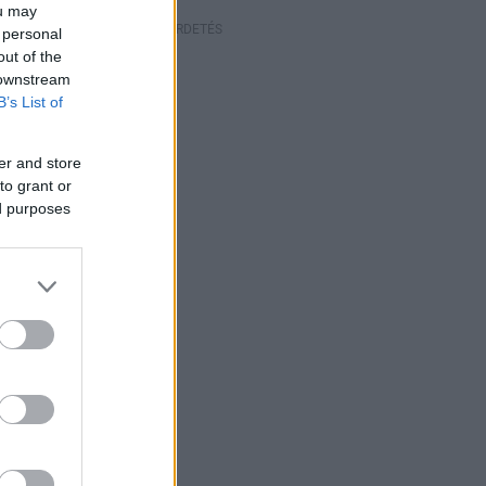
ou may
HIRDETÉS
 personal
out of the
 downstream
B’s List of
er and store
to grant or
ed purposes