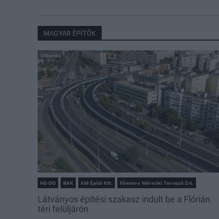
MAGYAR ÉPÍTŐK
Útépítés
HE-DO
BKK
KM Építő Kft.
Főmterv Mérnöki Tervező Zrt.
Látványos építési szakasz indult be a Flórián
téri felüljárón