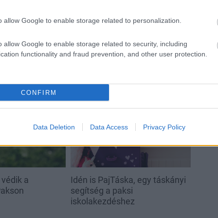
o allow Google to enable storage related to personalization.
o allow Google to enable storage related to security, including
cation functionality and fraud prevention, and other user protection.
CONFIRM
Helyi hírek
Data Deletion
Data Access
Privacy Policy
 védik a
Idén is PajTáska, egy táskányi
Pakson
segítség a paksi
iskolakezdéshez