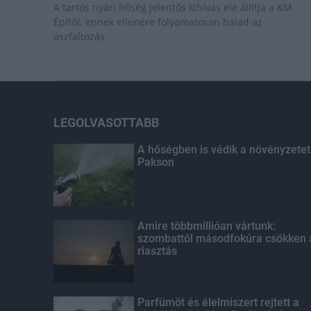
A tartós nyári hőség jelentős kihívás elé állítja a KM
Építőt, ennek ellenére folyamatosan halad az
aszfaltozás.
LEGOLVASOTTABB
A hőségben is védik a növényzetet
Pakson
Amire többmillióan vártunk:
szombattól másodfokúra csökken 
riasztás
Parfümöt és élelmiszert rejtett a