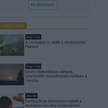
FELIRATKOZÁS
LEGNÉZETTEBB
Helyi hírek
A hőségben is védik a növényzetet
Pakson
Helyi hírek
Amire többmillióan vártunk:
szombattól másodfokúra csökken a
riasztás
Aktuális
Parfümöt és élelmiszert rejtett a
táskájába két lány Szekszárdon