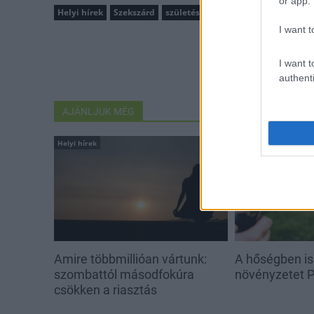
or app.
Helyi hírek
Szekszárd
születésnap
köszöntés
I want t
I want t
authenti
AJÁNLJUK MÉG
Helyi hírek
Helyi hírek
Amire többmillióan vártunk:
A hőségben is
szombattól másodfokúra
növényzetet 
csökken a riasztás