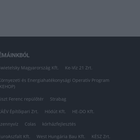
ÉMÁINKBÓL
Swietelsky Magyarország Kft.
Ke-Víz 21 Zrt.
Környezeti és Energiahatékonysági Operatív Program
(KEHOP)
Liszt Ferenc repülőtér
Strabag
ZÁÉV Építőipari Zrt.
Hódút Kft.
HE-DO Kft.
szennyvíz
Colas
kórházfejlesztés
EuroAszfalt Kft.
West Hungária Bau Kft.
KÉSZ Zrt.