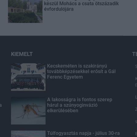
készül Mohács a csata ötszázadik
évfordulójára
KIEMELT
T
Kecskeméten is szakirányú
továbbképzésekkel erősít a Gál
Ferenc Egyetem
A lakosságra is fontos szerep
a
hárul a szúnyoginvázió
elkerülésében
Túlfogyasztás napja - július 30-ra