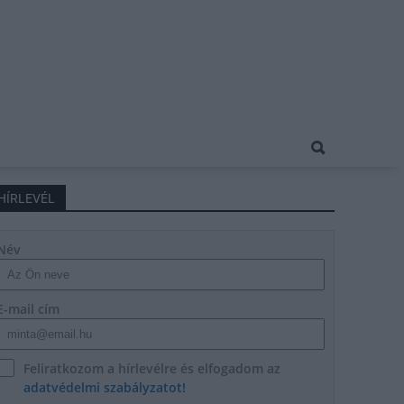
HÍRLEVÉL
Név
E-mail cím
Feliratkozom a hírlevélre és elfogadom az
adatvédelmi szabályzatot!