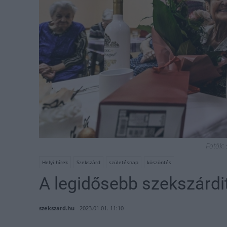
Fotók:
Helyi hírek
Szekszárd
születésnap
köszöntés
A legidősebb szekszárdi
szekszard.hu
2023.01.01. 11:10