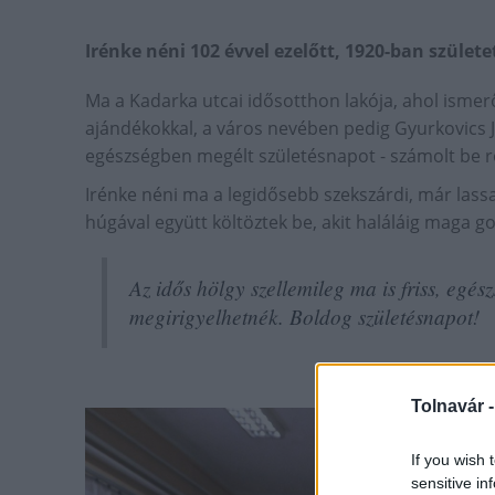
Irénke néni 102 évvel ezelőtt, 1920-ban szület
Ma a Kadarka utcai idősotthon lakója, ahol ismerő
ajándékokkal, a város nevében pedig Gyurkovics 
egészségben megélt születésnapot - számolt be 
Irénke néni ma a legidősebb szekszárdi, már lass
húgával együtt költöztek be, akit haláláig maga g
Az idős hölgy szellemileg ma is friss, egész
megirigyelhetnék. Boldog születésnapot!
Tolnavár 
If you wish 
sensitive in