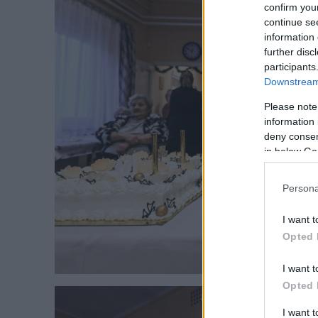
confirm you
continue se
information 
further disc
participants
Downstream 
Please note
information 
deny consent
in below Go
Persona
I want t
Opted 
I want t
Opted 
I want 