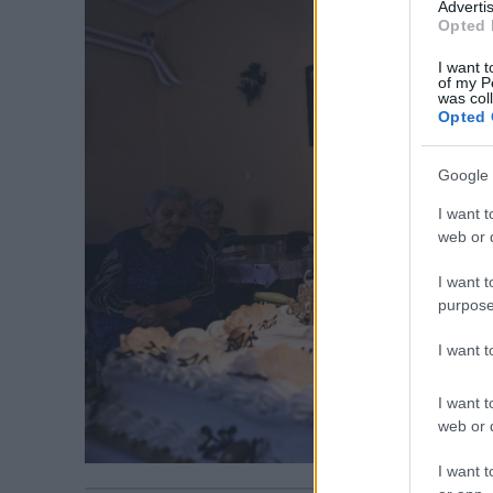
Advertis
Opted 
I want t
of my P
was col
Opted 
Google 
I want t
web or d
I want t
purpose
I want 
I want t
web or d
I want t