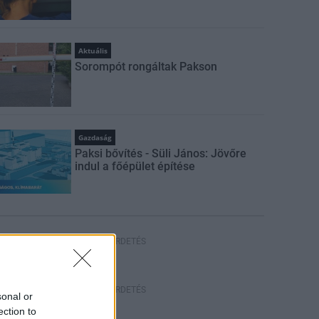
Aktuális
Sorompót rongáltak Pakson
Gazdaság
Paksi bővítés - Süli János: Jövőre
indul a főépület építése
HIRDETÉS
HIRDETÉS
sonal or
ection to