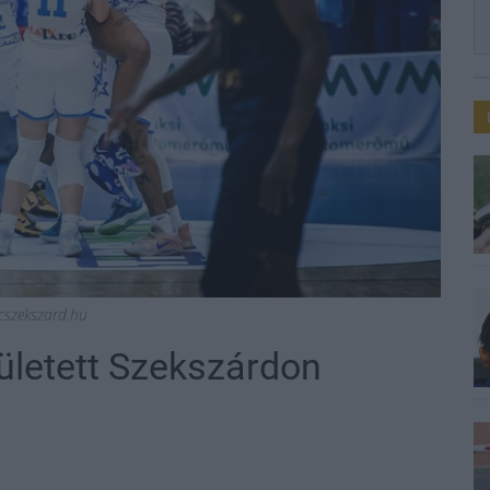
scszekszard.hu
zületett Szekszárdon