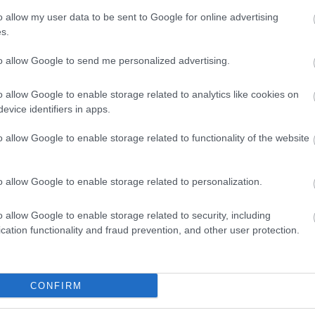
o allow my user data to be sent to Google for online advertising
s.
to allow Google to send me personalized advertising.
o allow Google to enable storage related to analytics like cookies on
evice identifiers in apps.
Helyi hírek
o allow Google to enable storage related to functionality of the website
o allow Google to enable storage related to personalization.
o allow Google to enable storage related to security, including
cation functionality and fraud prevention, and other user protection.
 védik a
Idén is PajTáska, egy táskányi
Pakson
segítség a paksi
iskolakezdéshez
CONFIRM