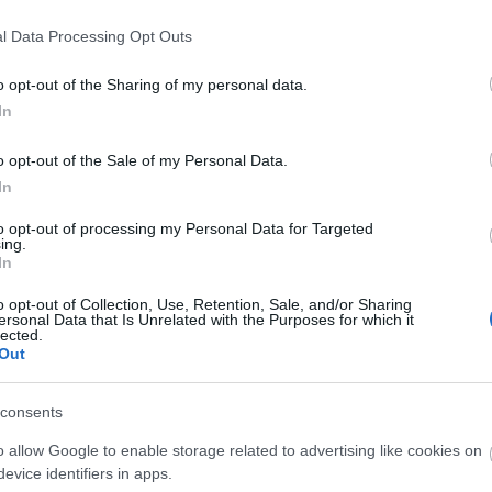
tt.
l Data Processing Opt Outs
ak, és a meccs során először átvették a vezetést.
o opt-out of the Sharing of my personal data.
vége előtt öt ponttal elhúzott a Szekszárd, a utolsó
In
 volt hátra, amikor Victoria Vivians duplájával 85-83
rral válaszolt, majd 87-87-nél jöhetett a
o opt-out of the Sale of my Personal Data.
In
pontot hozott, a közönség önkívületben bíztatta
to opt-out of processing my Personal Data for Targeted
 92-92-re álltak. Egy vitatott labdabirtoklást és
ing.
k támadást, de nem jött össze a befejezés, így
In
o opt-out of Collection, Use, Retention, Sale, and/or Sharing
ersonal Data that Is Unrelated with the Purposes for which it
 publikum, a játékosok utolsó tartalékaikat
lected.
Out
gül a Djokics-gárda hihetetlen akaratereje
consents
szárd egy hét múlva a spanyol Valenciához látogat.
o allow Google to enable storage related to advertising like cookies on
evice identifiers in apps.
15-22, 4-20)