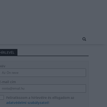
HÍRLEVÉL
Név
E-mail cím
Feliratkozom a hírlevélre és elfogadom az
adatvédelmi szabályzatot!