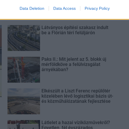
Data Deletion
Data Access
Privacy Policy
Látványos építési szakasz indult
be a Flórián téri felüljárón
Paks II.: Mit jelent az 5. blokk új
mérföldköve a felülvizsgálat
árnyékában?
Elkészült a Liszt Ferenc repülőtér
közelében lévő logisztikai bázis út-
és közműhálózatának fejlesztése
Látlelet a hazai víziközművekről?
Egyetlen, fél évszázados