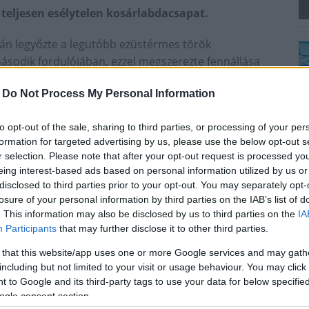
 teljesen esélytelen kosárlabdacsapat.
tán legyőzte a legutóbb ezüstérmes török
ásodik fordulójában, ezzel megszerezte fennállása
-
Do Not Process My Personal Information
to opt-out of the sale, sharing to third parties, or processing of your per
101 (21-24, 24-23, 23-17, 19-23, 5-5, 11-9) -
formation for targeted advertising by us, please use the below opt-out s
r selection. Please note that after your opt-out request is processed y
s 25, Wallace 16, Studer 16, Hebard 11
eing interest-based ads based on personal information utilized by us or
disclosed to third parties prior to your opt-out. You may separately opt-
retlenül mutatkozott be az Euroligában - a múlt heti
losure of your personal information by third parties on the IAB’s list of
ik cseh USK Praha vendégeként. Előzetesen úgy tűnt,
. This information may also be disclosed by us to third parties on the
IA
zelmi mérlegnél tartanak az NB I-ben - a második
Participants
that may further disclose it to other third parties.
vel a favoritnak számító, legutóbb ezüstérmes
 that this website/app uses one or more Google services and may gath
including but not limited to your visit or usage behaviour. You may click 
 to Google and its third-party tags to use your data for below specifi
t, és noha egyszer elengedték ellenfelüket tíz ponttal,
ogle consent section.
az első húsz percben, a hazaiak legjobbja, a