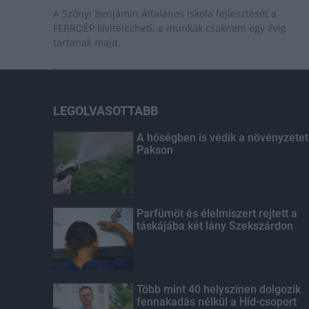
A Szőnyi Benjámin Általános Iskola fejlesztését a
FERROÉP kivitelezheti; a munkák csaknem egy évig
tartanak majd.
LEGOLVASOTTABB
A hőségben is védik a növényzetet
Pakson
Parfümöt és élelmiszert rejtett a
táskájába két lány Szekszárdon
Több mint 40 helyszínen dolgozik
fennakadás nélkül a Híd-csoport