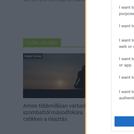
I want t
purpose
I want 
I want t
AJÁNLJUK MÉG
web or d
Helyi hírek
Helyi hírek
I want t
or app.
I want t
I want t
authenti
Amire többmillióan vártunk:
A hőségben is
szombattól másodfokúra
növényzetet 
csökken a riasztás