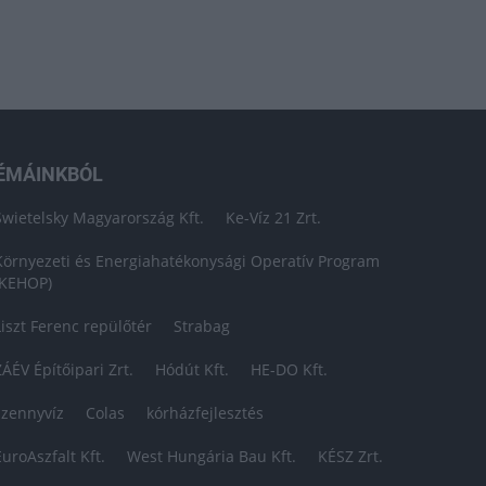
ÉMÁINKBÓL
Swietelsky Magyarország Kft.
Ke-Víz 21 Zrt.
Környezeti és Energiahatékonysági Operatív Program
(KEHOP)
Liszt Ferenc repülőtér
Strabag
ZÁÉV Építőipari Zrt.
Hódút Kft.
HE-DO Kft.
szennyvíz
Colas
kórházfejlesztés
EuroAszfalt Kft.
West Hungária Bau Kft.
KÉSZ Zrt.