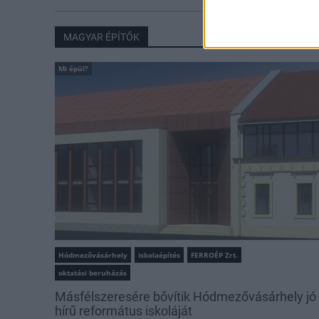
MAGYAR ÉPÍTŐK
Mi épül?
Hódmezővásárhely
iskolaépítés
FERROÉP Zrt.
oktatási beruházás
Másfélszeresére bővítik Hódmezővásárhely jó
hírű református iskoláját