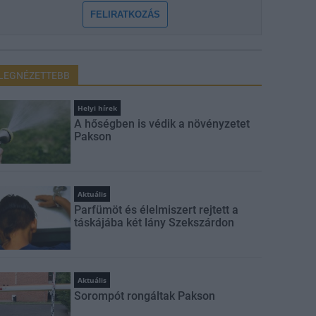
FELIRATKOZÁS
LEGNÉZETTEBB
Helyi hírek
A hőségben is védik a növényzetet
Pakson
Aktuális
Parfümöt és élelmiszert rejtett a
táskájába két lány Szekszárdon
Aktuális
Sorompót rongáltak Pakson