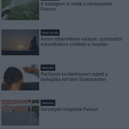
A hőségben is védik a növényzetet
Pakson
Helyi hírek
Amire többmillióan vártunk: szombattól
másodfokúra csökken a riasztás
Aktuális
Parfümöt és élelmiszert rejtett a
táskájába két lány Szekszárdon
Aktuális
Sorompót rongáltak Pakson