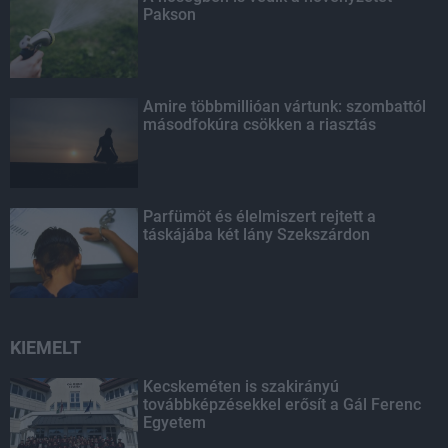
Pakson
Amire többmillióan vártunk: szombattól
másodfokúra csökken a riasztás
Parfümöt és élelmiszert rejtett a
táskájába két lány Szekszárdon
KIEMELT
Kecskeméten is szakirányú
továbbképzésekkel erősít a Gál Ferenc
Egyetem