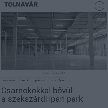
raktarterkep.hu
Helyi hírek
Szekszárd
ipari park
csarnoképítés
Csarnokokkal bővül
a szekszárdi ipari park