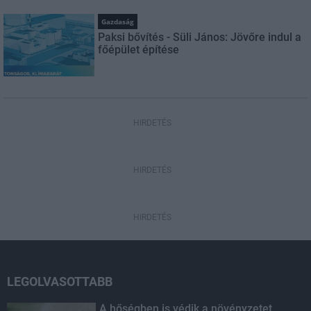
Gazdaság
Paksi bővítés - Süli János: Jövőre indul a
főépület építése
HIRDETÉS
HIRDETÉS
HIRDETÉS
LEGOLVASOTTABB
A hőségben is védik a növényzetet