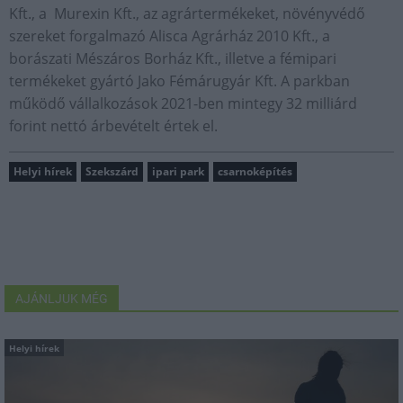
Kft., a Murexin Kft., az agrártermékeket, növényvédő
szereket forgalmazó Alisca Agrárház 2010 Kft., a
borászati Mészáros Borház Kft., illetve a fémipari
termékeket gyártó Jako Fémárugyár Kft. A parkban
működő vállalkozások 2021-ben mintegy 32 milliárd
forint nettó árbevételt értek el.
Helyi hírek
Szekszárd
ipari park
csarnoképítés
AJÁNLJUK MÉG
Helyi hírek