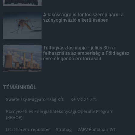
A lakosságra is fontos szerep hárul a
szúnyoginvázió elkerülésében
Túlfogyasztás napja - július 30-ra
felhasználta az emberiség a Föld egész
évre elegendő erőforrásait
TÉMÁINKBÓL
Swietelsky Magyarország Kft.
Ke-Víz 21 Zrt.
Környezeti és Energiahatékonysági Operatív Program
(KEHOP)
Liszt Ferenc repülőtér
Strabag
ZÁÉV Építőipari Zrt.