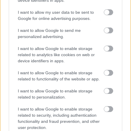
device identifiers in apps.
Paks II.: Mit jelent az 5. blokk új
mérföldköve a felülvizsgálat
I want to allow my user data to be sent to
árnyékában?
Google for online advertising purposes.
I want to allow Google to send me
personalized advertising.
Elkészült a Liszt Ferenc repülőtér
közelében lévő logisztikai bázis út- és
közműhálózatának fejlesztése
I want to allow Google to enable storage
related to analytics like cookies on web or
device identifiers in apps.
Látlelet a hazai víziközművekről?
I want to allow Google to enable storage
Egyetlen, fél évszázados vezetéken
related to functionality of the website or app.
múlt Bicske vízellátása
I want to allow Google to enable storage
related to personalization.
Épített öröksége megújításával is készül
Mohács a csata ötszázadik
I want to allow Google to enable storage
évfordulójára
related to security, including authentication
functionality and fraud prevention, and other
user protection.