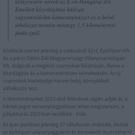
kétszeresére növeli az E.on Hungária Zrt.
Emellett közvilágítási hálózat,
vagyonvédelmi kamerarendszer és a belső
úthálózat mentén mintegy 1,5 kilométernyi
járda épül.
Közlésük szerint jelenleg a szekszárdi SZ+C Építőipari Kft.
és a pécsi Délviv Dél-Magyarországi Villanyszerelőipari
Kft. dolgozik a meglévő csarnokok felújításán, illetve a
közvilágítás és a kamerarendszer kivitelezésén. Az új
csarnokok kivitelezője három helyi, környékbeli
vállalkozás lesz.
A létesítményeket 2023 első félévének végén adják át, a
bérleti jogot versenytárgyaláson lehet megszerezni, a
pályáztatás 2023-ban kezdődik - írták.
Az ipari parkban jelenleg 27 vállalkozás működik, köztük
az építőipari alapanyaggyártó és kereskedő Austrotherm