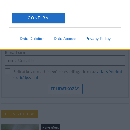
HÍRLEVÉL
CONFIRM
Név
Data Deletion
Data Access
Privacy Policy
E-mail cím
Feliratkozom a hírlevélre és elfogadom az
adatvédelmi
szabályzatot!
FELIRATKOZÁS
LEGNÉZETTEBB
Helyi hírek