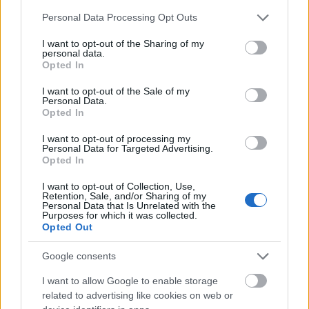
Please note that this website/app uses one or more Google
Personal Data Processing Opt Outs
services and may gather and store information including but
Útépítés
not limited to your visit or usage behaviour. You may click to
I want to opt-out of the Sharing of my
personal data.
grant or deny consent to Google and its third-party tags to
Opted In
use your data for below specified purposes in below Google
consent section.
I want to opt-out of the Sale of my
Personal Data.
Opted In
I want to opt-out of processing my
Personal Data for Targeted Advertising.
Opted In
I want to opt-out of Collection, Use,
Retention, Sale, and/or Sharing of my
Personal Data that Is Unrelated with the
Purposes for which it was collected.
HE-DO
BKK
KM Építő Kft.
Főmterv Mérnöki Tervező Zrt.
Opted Out
Látványos építési szakasz indult be a Flórián téri
felüljárón
Google consents
A tartós nyári hőség jelentős kihívás elé állítja a KM Építőt,
I want to allow Google to enable storage
ennek ellenére folyamatosan halad az aszfaltozás.
related to advertising like cookies on web or