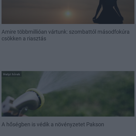
Amire többmillióan vártunk: szombattól másodfokúra
csökken a riasztás
Helyi hírek
A hőségben is védik a növényzetet Pakson