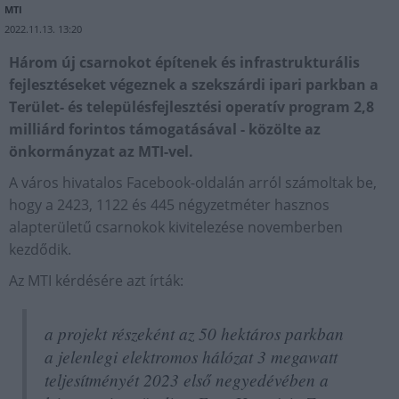
MTI
2022.11.13. 13:20
Három új csarnokot építenek és infrastrukturális
fejlesztéseket végeznek a szekszárdi ipari parkban a
Terület- és településfejlesztési operatív program 2,8
milliárd forintos támogatásával - közölte az
önkormányzat az MTI-vel.
A város hivatalos Facebook-oldalán arról számoltak be,
hogy a 2423, 1122 és 445 négyzetméter hasznos
alapterületű csarnokok kivitelezése novemberben
kezdődik.
Az MTI kérdésére azt írták:
a projekt részeként az 50 hektáros parkban
a jelenlegi elektromos hálózat 3 megawatt
teljesítményét 2023 első negyedévében a