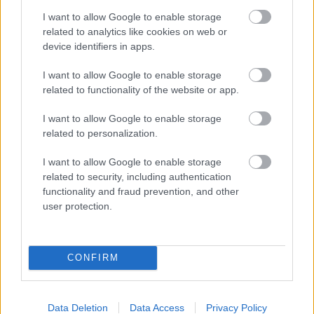
I want to allow Google to enable storage
related to analytics like cookies on web or
Látványos építési szakasz indult be a
device identifiers in apps.
Flórián téri felüljárón
I want to allow Google to enable storage
related to functionality of the website or app.
I want to allow Google to enable storage
related to personalization.
HÍRLEVÉL
I want to allow Google to enable storage
related to security, including authentication
functionality and fraud prevention, and other
Név
user protection.
E-mail cím
CONFIRM
Feliratkozom a hírlevélre és elfogadom az
adatvédelmi
szabályzatot!
Data Deletion
Data Access
Privacy Policy