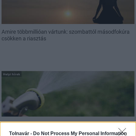
Amire többmillióan vártunk: szombattól másodfokúra
csökken a riasztás
Helyi hírek
A hőségben is védik a növényzetet Pakson
Tolnavár -
Do Not Process My Personal Information