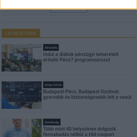
FELIRATKOZÁS
LEGNÉZETTEBB
Aktuális
Indul a diákok pénzügyi ismereteit
erősítő Pénz7 programsorozat
Helyi hírek
Budapest-Pécs, Budapest-Szolnok:
gyorsabb és biztonságosabb lett a vasút
Gazdaság
Több mint 40 helyszínen dolgozik
fennakadás nélkül a Híd-csoport