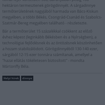
hektáron termesztenek görögdinnyét. A sárgadinnye
termőterületének nagyjából harmada van Bács-Kiskun
megyében, a többi Békés, Csongrád-Csanád és Szabolcs-
Szatmár-Bereg megyében található - részletezte.
Bár a termőterület 15 százalékkal csökkent az előző
évhez képest (leginkább Békésben és a Nyírségben), a
technológiai fejlődésnek és az öntözésnek köszönhetően
a hozam stabilizálódott. Görögdinnyéből 130-140 ezer,
sárgából 12-15 ezer tonnára számítanak, amellyel a
"hazai ellátás tökéletesen biztosított" - mondta
Mártonffy Béla.
Helyi hírek
dinnye