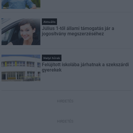
Aktuális
Július 1-től állami támogatás jár a
jogosítvány megszerzéséhez
Helyi hírek
Felújított iskolába járhatnak a szekszárdi
gyerekek
HIRDETÉS
HIRDETÉS