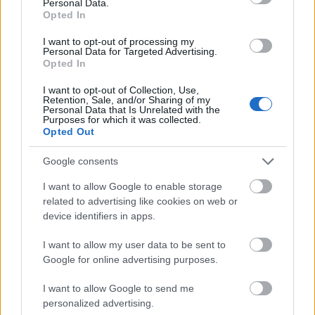
Personal Data.
Tata
műemlékfelújítás
műemlék
restaurálás
Opted In
Történelmi táj, amelynek minden köve mesél –
megújul a tatai Angolkert
I want to opt-out of processing my
Personal Data for Targeted Advertising.
A projekt részeként megújulnak a területen található
Opted In
műemlékek, köztük a különleges Műromok, valamint a közeli
I want to opt-out of Collection, Use,
Várkanyarban álló Nepomuki Szent János híd és szobor is.
Retention, Sale, and/or Sharing of my
Personal Data that Is Unrelated with the
Purposes for which it was collected.
M1 bővítés: már zajlik a teljesen új
Opted Out
Bicske Kelet csomópont építése
Google consents
I want to allow Google to enable storage
related to advertising like cookies on web or
Új gyalogosátkelők és jelzőlámpás
device identifiers in apps.
csomópont épül Angyalföldön
I want to allow my user data to be sent to
Google for online advertising purposes.
Másfélszeresére bővítik
I want to allow Google to send me
Hódmezővásárhely jó hírű református
personalized advertising.
iskoláját