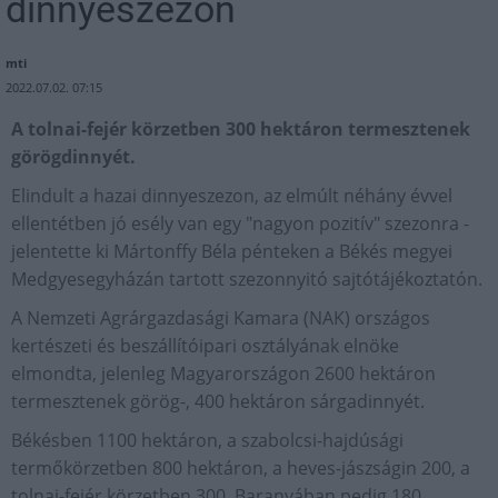
dinnyeszezon
mti
2022.07.02. 07:15
A tolnai-fejér körzetben 300 hektáron termesztenek
görögdinnyét.
Elindult a hazai dinnyeszezon, az elmúlt néhány évvel
ellentétben jó esély van egy "nagyon pozitív" szezonra -
jelentette ki Mártonffy Béla pénteken a Békés megyei
Medgyesegyházán tartott szezonnyitó sajtótájékoztatón.
A Nemzeti Agrárgazdasági Kamara (NAK) országos
kertészeti és beszállítóipari osztályának elnöke
elmondta, jelenleg Magyarországon 2600 hektáron
termesztenek görög-, 400 hektáron sárgadinnyét.
Békésben 1100 hektáron, a szabolcsi-hajdúsági
termőkörzetben 800 hektáron, a heves-jászságin 200, a
tolnai-fejér körzetben 300, Baranyában pedig 180