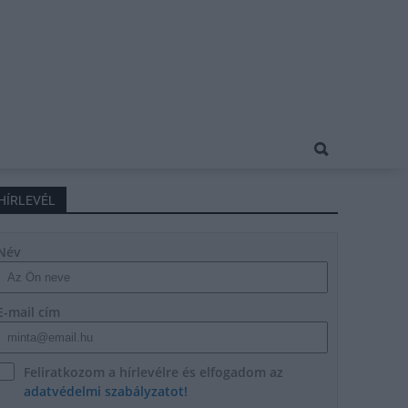
HÍRLEVÉL
Név
E-mail cím
Feliratkozom a hírlevélre és elfogadom az
adatvédelmi szabályzatot!