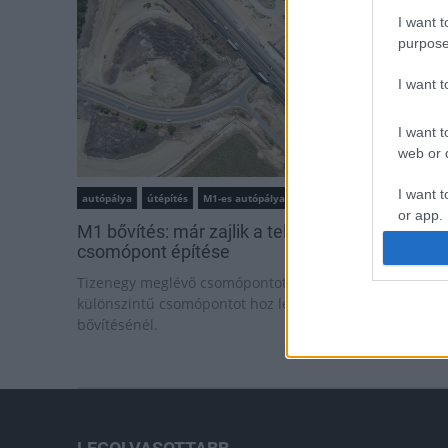
I want t
purpose
I want 
I want t
web or d
I want t
autópálya
útépítés
M1-es autópálya
Bicske
or app.
M1 bővítés: már zajlik a teljesen új Bicske Kele
csomópont építése
I want t
Tizenegy meglévő csomópontot korszerűsít és négy új,
különszintű csomópontot hoz létre az MKIF az M1-es
I want t
bővítésénél.
authenti