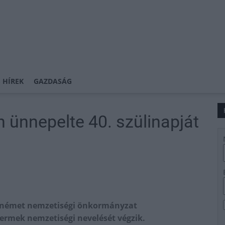
 HÍREK
GAZDASÁG
n ünnepelte 40. szülinapját
di német nemzetiségi önkormányzat
rmek nemzetiségi nevelését végzik.