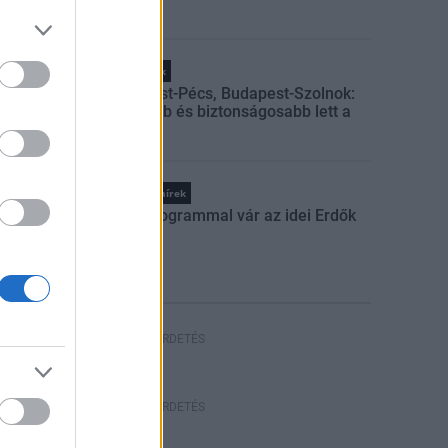
Helyi hírek
Budapest-Pécs, Budapest-Szolnok:
gyorsabb és biztonságosabb lett a
vasút
Országos hírek
Száz programmal vár az idei Erdők
Hete
HIRDETÉS
HIRDETÉS