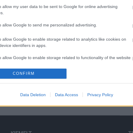
o allow my user data to be sent to Google for online advertising
s.
Másfélszeresére bővítik
Hódmezővásárhely jó hírű
református iskoláját
to allow Google to send me personalized advertising.
o allow Google to enable storage related to analytics like cookies on
evice identifiers in apps.
Látványos építési szakasz indult
be a Flórián téri felüljárón
o allow Google to enable storage related to functionality of the website
t
CONFIRM
o allow Google to enable storage related to personalization.
Paks II.: Mit jelent az 5. blokk új
mérföldköve a felülvizsgálat
árnyékában?
o allow Google to enable storage related to security, including
Data Deletion
Data Access
Privacy Policy
cation functionality and fraud prevention, and other user protection.