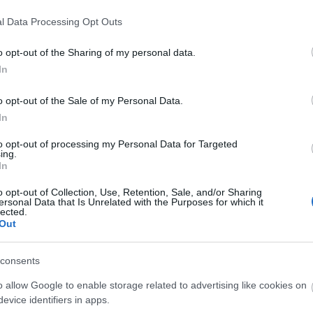
Helyi hírek
l Data Processing Opt Outs
o opt-out of the Sharing of my personal data.
In
o opt-out of the Sale of my Personal Data.
In
ióan vártunk:
A hőségben is védik a
to opt-out of processing my Personal Data for Targeted
ásodfokúra
növényzetet Pakson
ing.
sztás
In
o opt-out of Collection, Use, Retention, Sale, and/or Sharing
ersonal Data that Is Unrelated with the Purposes for which it
lected.
Out
consents
Új gyalogosátkelők és jelzőlámpás
csomópont épül Angyalföldön
o allow Google to enable storage related to advertising like cookies on
evice identifiers in apps.