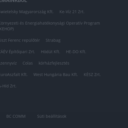
ÉMÁINKBÓL
Swietelsky Magyarország Kft.
Ke-Víz 21 Zrt.
Környezeti és Energiahatékonysági Operatív Program
(KEHOP)
Liszt Ferenc repülőtér
Strabag
ZÁÉV Építőipari Zrt.
Hódút Kft.
HE-DO Kft.
szennyvíz
Colas
kórházfejlesztés
EuroAszfalt Kft.
West Hungária Bau Kft.
KÉSZ Zrt.
A-Híd Zrt.
BC COMM
Süti beállítások