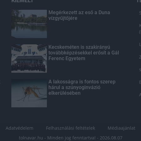
KIEMELT
T
Megérkezett az eső a Duna
vízgyűjtőjére
Kecskeméten is szakirányú
továbbképzésekkel erősít a Gál
Ferenc Egyetem
k
A lakosságra is fontos szerep
hárul a szúnyoginvázió
elkerülésében
Adatvédelem
Felhasználási feltételek
Médiaajánlat
tolnavar.hu - Minden jog fenntartva! - 2026.08.07