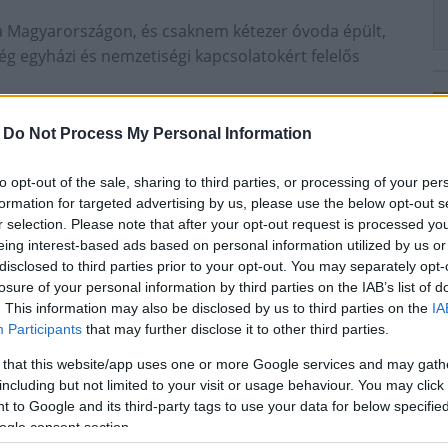
ma Magyarországon, és csaknem kétezer óvoda épült,
ég egyházi és nemzetiségi kapcsolatokért felelős
emzetiségi nevelést végző Wunderland óvoda jubileumi
-
Do Not Process My Personal Information
zámos nemzetiségi intézmény is van, a következő
ul meg.
to opt-out of the sale, sharing to third parties, or processing of your per
nkormányzat elnöke elmondta, az óvodában a
formation for targeted advertising by us, please use the below opt-out s
l felújították az épület fűtési rendszerét.
r selection. Please note that after your opt-out request is processed y
eing interest-based ads based on personal information utilized by us or
német nemzetiségi önkormányzat fenntartásában
disclosed to third parties prior to your opt-out. You may separately opt-
evelését végzik.
losure of your personal information by third parties on the IAB’s list of
. This information may also be disclosed by us to third parties on the
IA
Participants
that may further disclose it to other third parties.
 that this website/app uses one or more Google services and may gath
including but not limited to your visit or usage behaviour. You may click 
 to Google and its third-party tags to use your data for below specifi
ogle consent section.