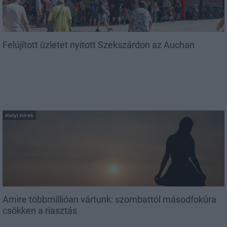
Felújított üzletet nyitott Szekszárdon az Auchan
Helyi hírek
Amire többmillióan vártunk: szombattól másodfokúra
csökken a riasztás