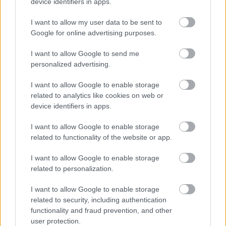
device identifiers in apps.
Új gyalogosátkelők és jelzőlámpás
csomópont épül Angyalföldön
I want to allow my user data to be sent to
Google for online advertising purposes.
I want to allow Google to send me
personalized advertising.
Másfélszeresére bővítik
Hódmezővásárhely jó hírű református
iskoláját
I want to allow Google to enable storage
related to analytics like cookies on web or
device identifiers in apps.
Látványos építési szakasz indult be a
I want to allow Google to enable storage
Flórián téri felüljárón
related to functionality of the website or app.
I want to allow Google to enable storage
related to personalization.
Paks II.: Mit jelent az 5. blokk új
mérföldköve a felülvizsgálat
I want to allow Google to enable storage
árnyékában?
related to security, including authentication
functionality and fraud prevention, and other
user protection.