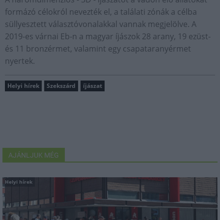
formázó célokról nevezték el, a találati zónák a célba
süllyesztett választóvonalakkal vannak megjelölve. A
2019-es várnai Eb-n a magyar íjászok 28 arany, 19 ezüst-
és 11 bronzérmet, valamint egy csapataranyérmet
nyertek.
Helyi hírek
Szekszárd
íjászat
AJÁNLJUK MÉG
Helyi hírek