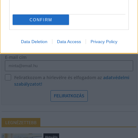
HÍRLEVÉL
CONFIRM
Név
Data Deletion
Data Access
Privacy Policy
E-mail cím
Feliratkozom a hírlevélre és elfogadom az
adatvédelmi
szabályzatot!
FELIRATKOZÁS
LEGNÉZETTEBB
Aktuális