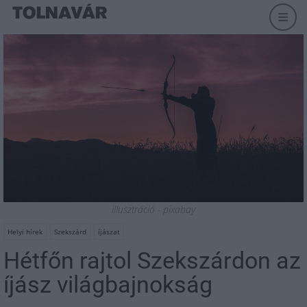
illusztráció - pixabay
Helyi hírek
Szekszárd
íjászat
Hétfőn rajtol Szekszárdon az
íjász világbajnokság