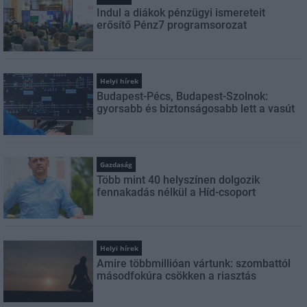
Indul a diákok pénzügyi ismereteit
erősítő Pénz7 programsorozat
Helyi hírek
Budapest-Pécs, Budapest-Szolnok:
gyorsabb és biztonságosabb lett a vasút
Gazdaság
Több mint 40 helyszínen dolgozik
fennakadás nélkül a Híd-csoport
Helyi hírek
Amire többmillióan vártunk: szombattól
másodfokúra csökken a riasztás