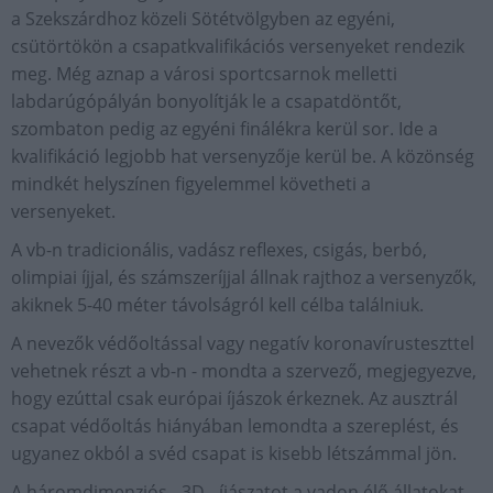
a Szekszárdhoz közeli Sötétvölgyben az egyéni,
csütörtökön a csapatkvalifikációs versenyeket rendezik
meg. Még aznap a városi sportcsarnok melletti
labdarúgópályán bonyolítják le a csapatdöntőt,
szombaton pedig az egyéni finálékra kerül sor. Ide a
kvalifikáció legjobb hat versenyzője kerül be. A közönség
mindkét helyszínen figyelemmel követheti a
versenyeket.
A vb-n tradicionális, vadász reflexes, csigás, berbó,
olimpiai íjjal, és számszeríjjal állnak rajthoz a versenyzők,
akiknek 5-40 méter távolságról kell célba találniuk.
A nevezők védőoltással vagy negatív koronavírusteszttel
vehetnek részt a vb-n - mondta a szervező, megjegyezve,
hogy ezúttal csak európai íjászok érkeznek. Az ausztrál
csapat védőoltás hiányában lemondta a szereplést, és
ugyanez okból a svéd csapat is kisebb létszámmal jön.
A háromdimenziós - 3D - íjászatot a vadon élő állatokat