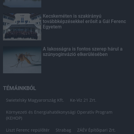
Kecskeméten is szakirányú
továbbképzésekkel erősít a Gál Ferenc
Egyetem
A lakosságra is fontos szerep hárul a
szúnyoginvázió elkerülésében
TÉMÁINKBÓL
Swietelsky Magyarország Kft.
Ke-Víz 21 Zrt.
Környezeti és Energiahatékonysági Operatív Program
(KEHOP)
Liszt Ferenc repülőtér
Strabag
ZÁÉV Építőipari Zrt.