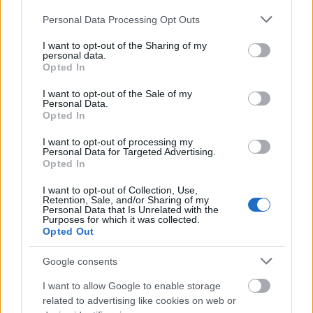
Please note that this website/app uses one or more Google
Personal Data Processing Opt Outs
Útépítés
services and may gather and store information including but
not limited to your visit or usage behaviour. You may click to
I want to opt-out of the Sharing of my
personal data.
grant or deny consent to Google and its third-party tags to
Opted In
use your data for below specified purposes in below Google
consent section.
I want to opt-out of the Sale of my
Personal Data.
Opted In
I want to opt-out of processing my
Personal Data for Targeted Advertising.
Opted In
I want to opt-out of Collection, Use,
Retention, Sale, and/or Sharing of my
autópálya
útépítés
M1-es autópálya
Bicske
Personal Data that Is Unrelated with the
Purposes for which it was collected.
M1 bővítés: már zajlik a teljesen új Bicske Kelet
Opted Out
csomópont építése
Google consents
Tizenegy meglévő csomópontot korszerűsít és négy új,
különszintű csomópontot hoz létre az MKIF az M1-es
I want to allow Google to enable storage
bővítésénél.
related to advertising like cookies on web or