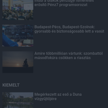
Indul a diákok pénzügyi ismereteit
erősítő Pénz7 programsorozat
Budapest-Pécs, Budapest-Szolnok:
gyorsabb és biztonságosabb lett a vasút
Amire többmillióan vártunk: szombattól
másodfokúra csökken a riasztás
KIEMELT
Megérkezett az eső a Duna
vízgyűjtőjére