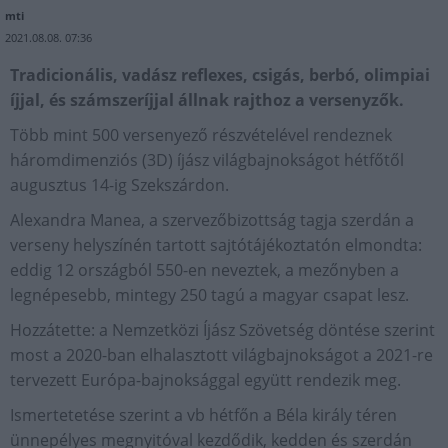
mti
2021.08.08. 07:36
Tradicionális, vadász reflexes, csigás, berbó, olimpiai
íjjal, és számszeríjjal állnak rajthoz a versenyzők.
Több mint 500 versenyező részvételével rendeznek
háromdimenziós (3D) íjász világbajnokságot hétfőtől
augusztus 14-ig Szekszárdon.
Alexandra Manea, a szervezőbizottság tagja szerdán a
verseny helyszínén tartott sajtótájékoztatón elmondta:
eddig 12 országból 550-en neveztek, a mezőnyben a
legnépesebb, mintegy 250 tagú a magyar csapat lesz.
Hozzátette: a Nemzetközi Íjász Szövetség döntése szerint
most a 2020-ban elhalasztott világbajnokságot a 2021-re
tervezett Európa-bajnoksággal együtt rendezik meg.
Ismertetetése szerint a vb hétfőn a Béla király téren
ünnepélyes megnyitóval kezdődik, kedden és szerdán