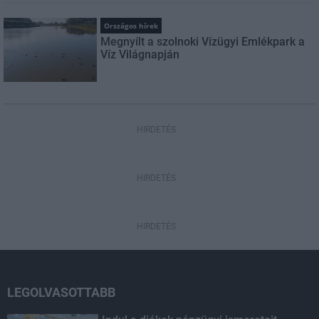
Országos hírek
Megnyílt a szolnoki Vízügyi Emlékpark a
Víz Világnapján
HIRDETÉS
HIRDETÉS
HIRDETÉS
LEGOLVASOTTABB