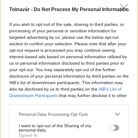
Tolnavár -
Do Not Process My Personal Information
A hőségben is védik a növényzetet Pakson
If you wish to opt-out of the sale, sharing to third parties, or
processing of your personal or sensitive information for
targeted advertising by us, please use the below opt-out
section to confirm your selection. Please note that after your
opt-out request is processed you may continue seeing
interest-based ads based on personal information utilized by
us or personal information disclosed to third parties prior to
your opt-out. You may separately opt-out of the further
MAGYAR ÉPÍTŐK
disclosure of your personal information by third parties on the
IAB’s list of downstream participants. This information may
also be disclosed by us to third parties on the
IAB’s List of
Útépítés
Downstream Participants
that may further disclose it to other
third parties.
Please note that this website/app uses one or more Google
Personal Data Processing Opt Outs
services and may gather and store information including but
not limited to your visit or usage behaviour. You may click to
I want to opt-out of the Sharing of my
personal data.
grant or deny consent to Google and its third-party tags to
Opted In