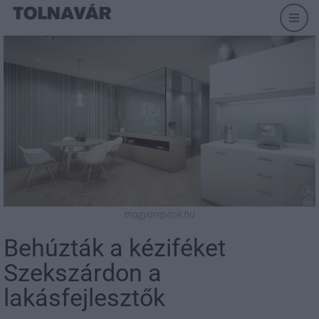
magyarepitok.hu
Behúzták a kéziféket
Szekszárdon a
lakásfejlesztők