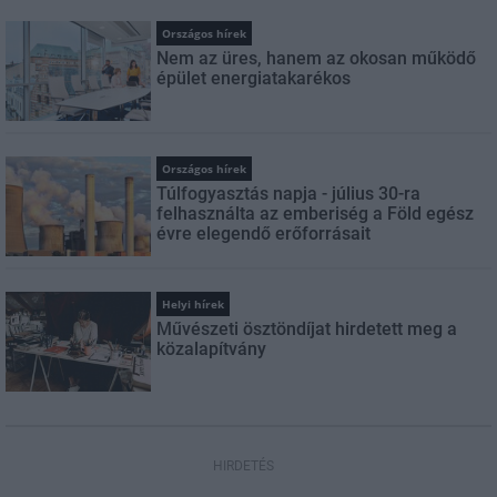
Országos hírek
Nem az üres, hanem az okosan működő
épület energiatakarékos
Országos hírek
Túlfogyasztás napja - július 30-ra
felhasználta az emberiség a Föld egész
évre elegendő erőforrásait
Helyi hírek
Művészeti ösztöndíjat hirdetett meg a
közalapítvány
HIRDETÉS