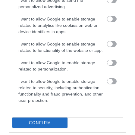
I want to allow Google to send me
personalized advertising.
Újragondolják Lipótváros rejtett, zöld
parkját
I want to allow Google to enable storage
related to analytics like cookies on web or
device identifiers in apps.
Történelmi táj, amelynek minden köve
I want to allow Google to enable storage
mesél – megújul a tatai Angolkert
related to functionality of the website or app.
I want to allow Google to enable storage
related to personalization.
I want to allow Google to enable storage
related to security, including authentication
HÍRLEVÉL
functionality and fraud prevention, and other
user protection.
Név
CONFIRM
E-mail cím