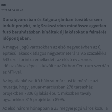
mti
2021.04.04. 07:43
Dunaújvárosban és Salgótarjánban továbbra sem
indult projekt, míg Szekszárdon mindössze egyetlen
futó beruházásban kínáltak új lakásokat a felmérés
időpontjában.
A megyei jogú városokban az első negyedévben az új
építésű lakások átlagos négyzetméterára 9,5 százalékkal,
643 ezer forintra emelkedett az előző év azonos
időszakához képest - közölte az Otthon Centrum szerdán
az MTI-vel.
Az ingatlanközvetítő hálózat márciusi felmérése azt
mutatja, hogy január-márciusban 278 társasházi
projektben 7806 új lakás épült, miközben tavaly
ugyanekkor 315 projektben 8995.
Az első három hónapban a 23 megyei jogú város közül a