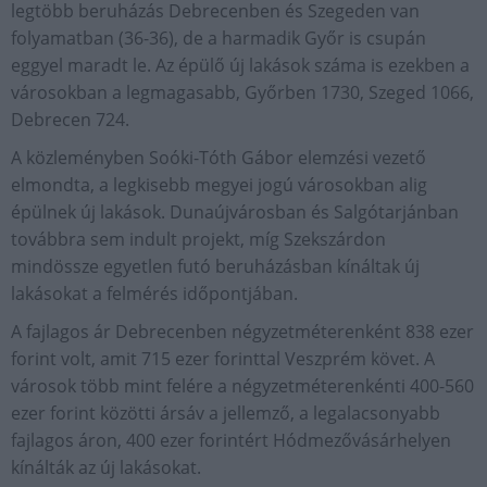
legtöbb beruházás Debrecenben és Szegeden van
folyamatban (36-36), de a harmadik Győr is csupán
eggyel maradt le. Az épülő új lakások száma is ezekben a
városokban a legmagasabb, Győrben 1730, Szeged 1066,
Debrecen 724.
A közleményben Soóki-Tóth Gábor elemzési vezető
elmondta, a legkisebb megyei jogú városokban alig
épülnek új lakások. Dunaújvárosban és Salgótarjánban
továbbra sem indult projekt, míg Szekszárdon
mindössze egyetlen futó beruházásban kínáltak új
lakásokat a felmérés időpontjában.
A fajlagos ár Debrecenben négyzetméterenként 838 ezer
forint volt, amit 715 ezer forinttal Veszprém követ. A
városok több mint felére a négyzetméterenkénti 400-560
ezer forint közötti ársáv a jellemző, a legalacsonyabb
fajlagos áron, 400 ezer forintért Hódmezővásárhelyen
kínálták az új lakásokat.