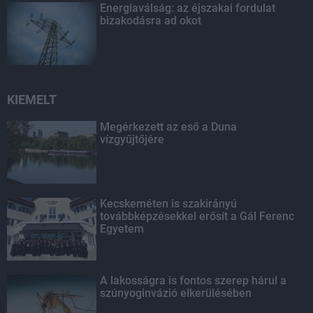
Energiaválság: az éjszakai fordulat
bizakodásra ad okot
KIEMELT
Megérkezett az eső a Duna
vízgyűjtőjére
Kecskeméten is szakirányú
továbbképzésekkel erősít a Gál Ferenc
Egyetem
A lakosságra is fontos szerep hárul a
szúnyoginvázió elkerülésében