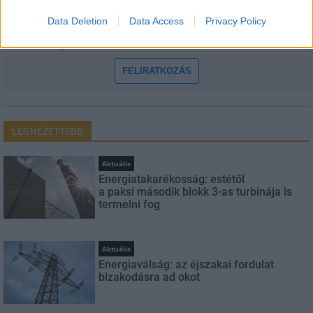
Data Deletion
Data Access
Privacy Policy
Feliratkozom a hírlevélre és elfogadom az
adatvédelmi
szabályzatot!
FELIRATKOZÁS
LEGNÉZETTEBB
Aktuális
Energiatakarékosság: estétől
a paksi második blokk 3-as turbinája is
termelni fog
Aktuális
Energiaválság: az éjszakai fordulat
bizakodásra ad okot