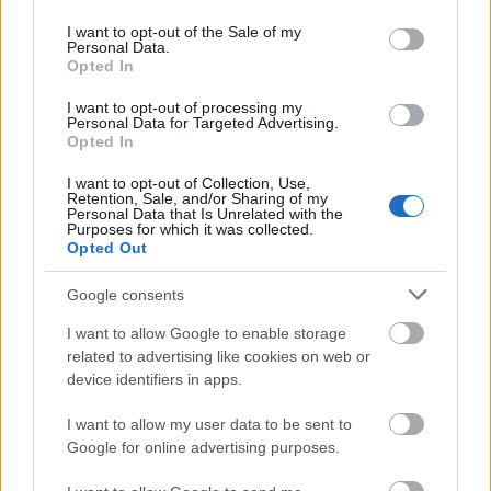
use your data for below specified purposes in below Google
consent section.
I want to opt-out of the Sale of my
Personal Data.
Opted In
I want to opt-out of processing my
útfelújítás
Pestszentlőrinc
XVIII. kerület
Profunda Bau
Personal Data for Targeted Advertising.
Opted In
Szinte teljes hosszában megújítják a Lakatos úti
lakótelep legfontosabb utcáját
I want to opt-out of Collection, Use,
Retention, Sale, and/or Sharing of my
Pestszentlőrinc egyik első lakótelepén kanyarog a Dolgozó utca,
Personal Data that Is Unrelated with the
Purposes for which it was collected.
amelynek komplex burkolatmegújításáért felel a Profunda Bau.
Opted Out
Új vízáteresztő burkolatú parkolók
Google consents
épülnek Zuglóban – helyben tartják a
csapadékvizet
I want to allow Google to enable storage
related to advertising like cookies on web or
device identifiers in apps.
Nem az üres, hanem az okosan működő
I want to allow my user data to be sent to
épület energiatakarékos
Google for online advertising purposes.