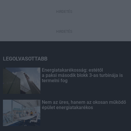
HIRDETÉS
HIRDETÉS
LEGOLVASOTTABB
Energiatakarékosság: estétől
a paksi második blokk 3-as turbinája is
termelni fog
Nem az üres, hanem az okosan működő
épület energiatakarékos