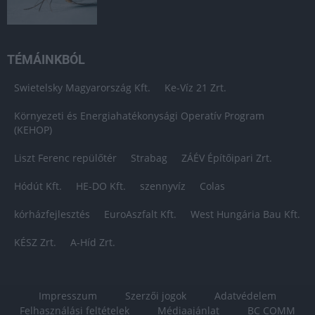
TÉMÁINKBÓL
Swietelsky Magyarország Kft.
Ke-Víz 21 Zrt.
Környezeti és Energiahatékonysági Operatív Program
(KEHOP)
Liszt Ferenc repülőtér
Strabag
ZÁÉV Építőipari Zrt.
Hódút Kft.
HE-DO Kft.
szennyvíz
Colas
kórházfejlesztés
EuroAszfalt Kft.
West Hungária Bau Kft.
KÉSZ Zrt.
A-Híd Zrt.
Impresszum
Szerzői jogok
Adatvédelem
Felhasználási feltételek
Médiaajánlat
BC COMM