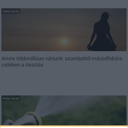
Helyi hírek
Amire többmillióan vártunk: szombattól másodfokúra
csökken a riasztás
Helyi hírek