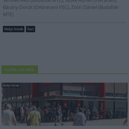
Bárány Donát (Debreceni VSC), Zsóri Dániel (Budafoki
MTE)
Helyi hírek
foci
AJÁNLJUK MÉG
Helyi hírek