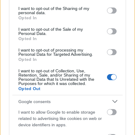
services and may gather and store information including but
not limited to your visit or usage behaviour. You may click to
I want to opt-out of the Sharing of my
personal data.
grant or deny consent to Google and its third-party tags to
Opted In
use your data for below specified purposes in below Google
consent section.
I want to opt-out of the Sale of my
Personal Data.
Opted In
I want to opt-out of processing my
Personal Data for Targeted Advertising.
Opted In
Tata
műemlékfelújítás
műemlék
restaurálás
I want to opt-out of Collection, Use,
Retention, Sale, and/or Sharing of my
Történelmi táj, amelynek minden köve mesél –
Personal Data that Is Unrelated with the
megújul a tatai Angolkert
Purposes for which it was collected.
Opted Out
A projekt részeként megújulnak a területen található
műemlékek, köztük a különleges Műromok, valamint a közeli
Google consents
Várkanyarban álló Nepomuki Szent János híd és szobor is.
I want to allow Google to enable storage
related to advertising like cookies on web or
M1 bővítés: már zajlik a teljesen új
Bicske Kelet csomópont építése
device identifiers in apps.