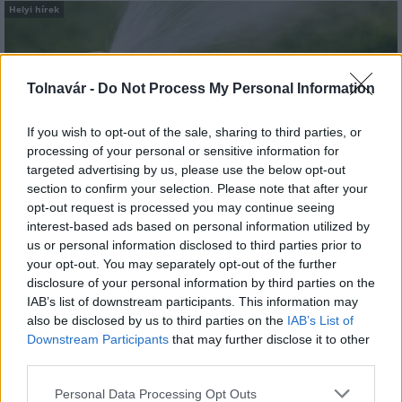
Helyi hírek
Tolnavár -
Do Not Process My Personal Information
If you wish to opt-out of the sale, sharing to third parties, or
processing of your personal or sensitive information for
A hőségben is védik a növényzetet Pakson
targeted advertising by us, please use the below opt-out
section to confirm your selection. Please note that after your
opt-out request is processed you may continue seeing
interest-based ads based on personal information utilized by
us or personal information disclosed to third parties prior to
your opt-out. You may separately opt-out of the further
disclosure of your personal information by third parties on the
IAB’s list of downstream participants. This information may
MAGYAR ÉPÍTŐK
also be disclosed by us to third parties on the
IAB’s List of
Downstream Participants
that may further disclose it to other
third parties.
Aktuális
Please note that this website/app uses one or more Google
Personal Data Processing Opt Outs