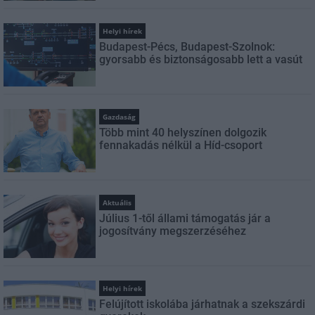
Helyi hírek
Budapest-Pécs, Budapest-Szolnok:
gyorsabb és biztonságosabb lett a vasút
Gazdaság
Több mint 40 helyszínen dolgozik
fennakadás nélkül a Híd-csoport
Aktuális
Július 1-től állami támogatás jár a
jogosítvány megszerzéséhez
Helyi hírek
Felújított iskolába járhatnak a szekszárdi