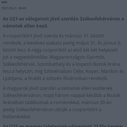
mti
2021.03.21. 08:49
Az U21-es válogatott jövő szerdán Székesfehérváron a
németek ellen kezd.
A csoportkört jövő szerda és március 31. között
rendezik, a kieséses szakasz pedig május 31. és június 6.
között lesz. A négy csoportból az első két-két helyezett
jut a negyeddöntőbe. Magyarországon Gyirmót,
Székesfehérvár, Szombathely és a kispesti Bozsik Aréna
lesz a helyszín, míg Szlovéniában Celje, Koper, Maribor és
Ljubljana, a finálét a szlovén fővárosban rendezik.
A magyarok jövő szerdán a németek ellen kezdenek
Székesfehérváron, majd három nappal később a Bozsik
Arénában találkoznak a románokkal, március 30-án
pedig Székesfehérváron zárják a csoportkört a
hollandokkal.
Az U21-es magyar labdarúgó-válogatott 23 fős kerete: