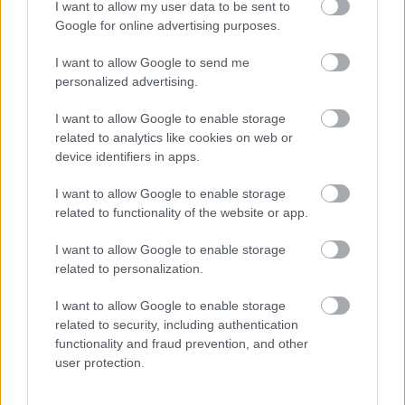
I want to allow my user data to be sent to
Google for online advertising purposes.
Új gyalogosátkelők és jelzőlámpás
I want to allow Google to send me
csomópont épül Angyalföldön
personalized advertising.
I want to allow Google to enable storage
related to analytics like cookies on web or
Másfélszeresére bővítik
device identifiers in apps.
Hódmezővásárhely jó hírű református
iskoláját
I want to allow Google to enable storage
related to functionality of the website or app.
I want to allow Google to enable storage
Látványos építési szakasz indult be a
Flórián téri felüljárón
related to personalization.
I want to allow Google to enable storage
related to security, including authentication
functionality and fraud prevention, and other
user protection.
HÍRLEVÉL