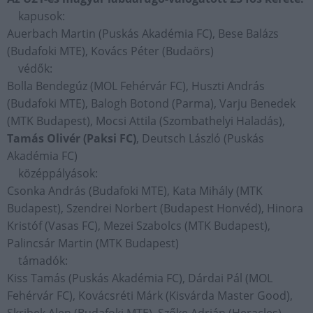
kapusok:
Auerbach Martin (Puskás Akadémia FC), Bese Balázs
(Budafoki MTE), Kovács Péter (Budaörs)
védők:
Bolla Bendegúz (MOL Fehérvár FC), Huszti András
(Budafoki MTE), Balogh Botond (Parma), Varju Benedek
(MTK Budapest), Mocsi Attila (Szombathelyi Haladás),
Tamás Olivér (Paksi FC)
, Deutsch László (Puskás
Akadémia FC)
középpályások:
Csonka András (Budafoki MTE), Kata Mihály (MTK
Budapest), Szendrei Norbert (Budapest Honvéd), Hinora
Kristóf (Vasas FC), Mezei Szabolcs (MTK Budapest),
Palincsár Martin (MTK Budapest)
támadók:
Kiss Tamás (Puskás Akadémia FC), Dárdai Pál (MOL
Fehérvár FC), Kovácsréti Márk (Kisvárda Master Good),
Skribek Alen (Budafoki MTE), Szőke Adrián (Heracles),