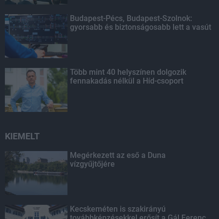
Budapest-Pécs, Budapest-Szolnok:
gyorsabb és biztonságosabb lett a vasút
Több mint 40 helyszínen dolgozik
fennakadás nélkül a Híd-csoport
KIEMELT
Megérkezett az eső a Duna
vízgyűjtőjére
Kecskeméten is szakirányú
továbbképzésekkel erősít a Gál Ferenc