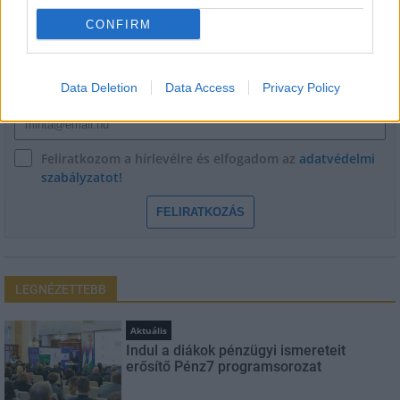
CONFIRM
Név
Data Deletion
Data Access
Privacy Policy
E-mail cím
Feliratkozom a hírlevélre és elfogadom az
adatvédelmi
szabályzatot!
FELIRATKOZÁS
LEGNÉZETTEBB
Aktuális
Indul a diákok pénzügyi ismereteit
erősítő Pénz7 programsorozat