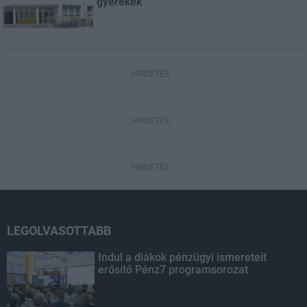
gyerekek
HIRDETÉS
HIRDETÉS
HIRDETÉS
LEGOLVASOTTABB
Indul a diákok pénzügyi ismereteit
erősítő Pénz7 programsorozat