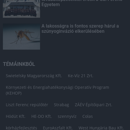
Egyetem
A lakosságra is fontos szerep hárul a
szúnyoginvázió elkerülésében
TÉMÁINKBÓL
Swietelsky Magyarország Kft.
Ke-Víz 21 Zrt.
Környezeti és Energiahatékonysági Operatív Program
(KEHOP)
Liszt Ferenc repülőtér
Strabag
ZÁÉV Építőipari Zrt.
Hódút Kft.
HE-DO Kft.
szennyvíz
Colas
kórházfejlesztés
EuroAszfalt Kft.
West Hungária Bau Kft.