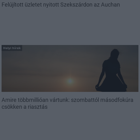
Felújított üzletet nyitott Szekszárdon az Auchan
Helyi hírek
Amire többmillióan vártunk: szombattól másodfokúra
csökken a riasztás