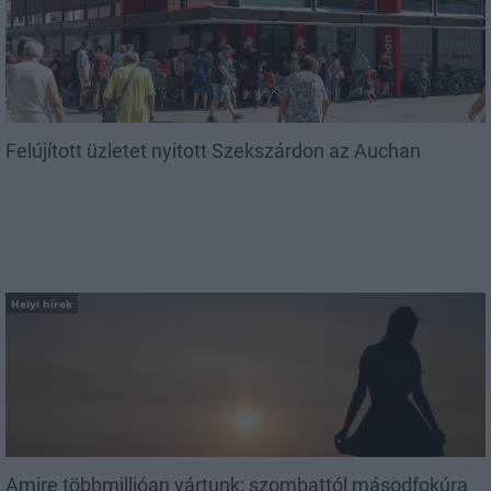
Felújított üzletet nyitott Szekszárdon az Auchan
Helyi hírek
Amire többmillióan vártunk: szombattól másodfokúra