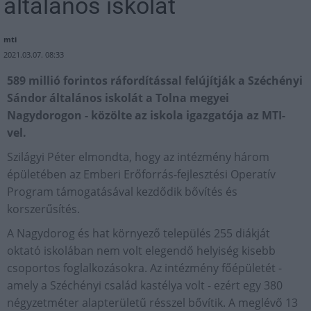
általános iskolát
mti
2021.03.07. 08:33
589 millió forintos ráfordítással felújítják a Széchényi
Sándor általános iskolát a Tolna megyei
Nagydorogon - közölte az iskola igazgatója az MTI-
vel.
Szilágyi Péter elmondta, hogy az intézmény három
épületében az Emberi Erőforrás-fejlesztési Operatív
Program támogatásával kezdődik bővítés és
korszerűsítés.
A Nagydorog és hat környező település 255 diákját
oktató iskolában nem volt elegendő helyiség kisebb
csoportos foglalkozásokra. Az intézmény főépületét -
amely a Széchényi család kastélya volt - ezért egy 380
négyzetméter alapterületű résszel bővítik. A meglévő 13