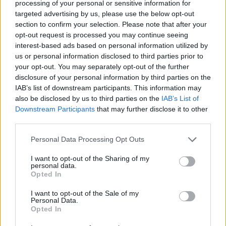
processing of your personal or sensitive information for
targeted advertising by us, please use the below opt-out
MAGYAR ÉPÍTŐK
section to confirm your selection. Please note that after your
opt-out request is processed you may continue seeing
Aktuális
interest-based ads based on personal information utilized by
us or personal information disclosed to third parties prior to
your opt-out. You may separately opt-out of the further
disclosure of your personal information by third parties on the
IAB’s list of downstream participants. This information may
also be disclosed by us to third parties on the
IAB’s List of
Downstream Participants
that may further disclose it to other
third parties.
Please note that this website/app uses one or more Google
Personal Data Processing Opt Outs
services and may gather and store information including but
not limited to your visit or usage behaviour. You may click to
I want to opt-out of the Sharing of my
personal data.
grant or deny consent to Google and its third-party tags to
Opted In
Tata
műemlékfelújítás
műemlék
restaurálás
use your data for below specified purposes in below Google
Történelmi táj, amelynek minden köve mesél –
consent section.
I want to opt-out of the Sale of my
megújul a tatai Angolkert
Personal Data.
Opted In
A projekt részeként megújulnak a területen található