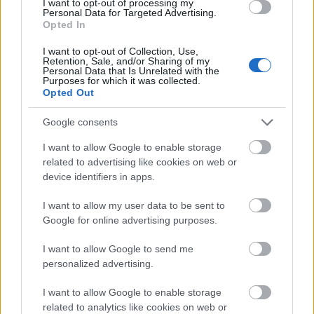
műemlékek, köztük a különleges Műromok, valamint a közeli
I want to opt-out of processing my
Personal Data for Targeted Advertising.
Várkanyarban álló Nepomuki Szent János híd és szobor is.
Opted In
M1 bővítés: már zajlik a teljesen új
I want to opt-out of Collection, Use,
Retention, Sale, and/or Sharing of my
Bicske Kelet csomópont építése
Personal Data that Is Unrelated with the
Purposes for which it was collected.
Opted Out
Google consents
Új gyalogosátkelők és jelzőlámpás
csomópont épül Angyalföldön
I want to allow Google to enable storage
related to advertising like cookies on web or
device identifiers in apps.
Másfélszeresére bővítik
I want to allow my user data to be sent to
Hódmezővásárhely jó hírű református
Google for online advertising purposes.
iskoláját
I want to allow Google to send me
personalized advertising.
Látványos építési szakasz indult be a
I want to allow Google to enable storage
Flórián téri felüljárón
related to analytics like cookies on web or