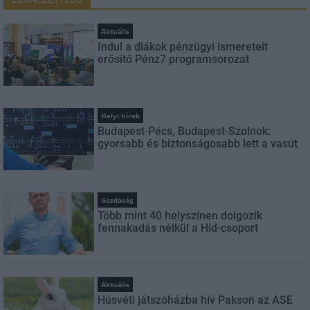
Aktuális
Indul a diákok pénzügyi ismereteit
erősítő Pénz7 programsorozat
Helyi hírek
Budapest-Pécs, Budapest-Szolnok:
gyorsabb és biztonságosabb lett a vasút
Gazdaság
Több mint 40 helyszínen dolgozik
fennakadás nélkül a Híd-csoport
Aktuális
Húsvéti játszóházba hív Pakson az ASE