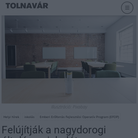
Illusztráció: Pixabay
Helyi hírek
iskolás
Emberi Erőforrás Fejlesztési Operatív Program (EFOP)
Felújítják a nagydorogi