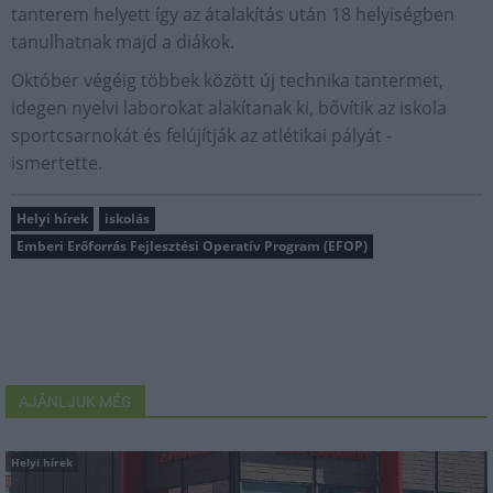
tanterem helyett így az átalakítás után 18 helyiségben
tanulhatnak majd a diákok.
Október végéig többek között új technika tantermet,
idegen nyelvi laborokat alakítanak ki, bővítik az iskola
sportcsarnokát és felújítják az atlétikai pályát -
ismertette.
Helyi hírek
iskolás
Emberi Erőforrás Fejlesztési Operatív Program (EFOP)
AJÁNLJUK MÉG
Helyi hírek