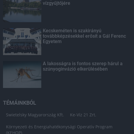
vízgyűjtőjére
Kecskeméten is szakirányú
továbbképzésekkel erősít a Gál Ferenc
Egyetem
A lakosságra is fontos szerep hárul a
szúnyoginvázió elkerülésében
TÉMÁINKBÓL
Swietelsky Magyarország Kft.
Ke-Víz 21 Zrt.
Környezeti és Energiahatékonysági Operatív Program
(KEHOP)