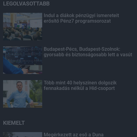
LEGOLVASOTTABB
Indul a diákok pénzügyi ismereteit
erősítő Pénz7 programsorozat
Budapest-Pécs, Budapest-Szolnok:
gyorsabb és biztonságosabb lett a vasút
Több mint 40 helyszínen dolgozik
fennakadás nélkül a Híd-csoport
KIEMELT
Megérkezett az eső a Duna