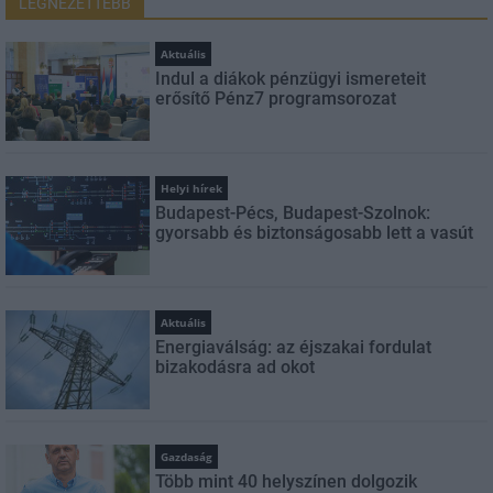
LEGNÉZETTEBB
Aktuális
Indul a diákok pénzügyi ismereteit
erősítő Pénz7 programsorozat
Helyi hírek
Budapest-Pécs, Budapest-Szolnok:
gyorsabb és biztonságosabb lett a vasút
Aktuális
Energiaválság: az éjszakai fordulat
bizakodásra ad okot
Gazdaság
Több mint 40 helyszínen dolgozik