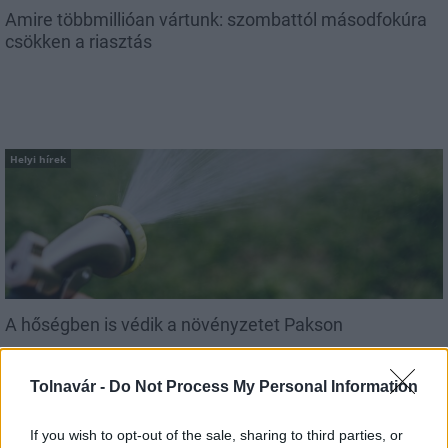
Amire többmillióan vártunk: szombattól másodfokúra
csökken a riasztás
Helyi hírek
A hőségben is védik a növényzetet Pakson
Tolnavár -
Do Not Process My Personal Information
If you wish to opt-out of the sale, sharing to third parties, or