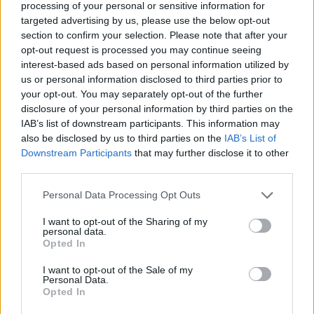
processing of your personal or sensitive information for
targeted advertising by us, please use the below opt-out
section to confirm your selection. Please note that after your
MAGYAR ÉPÍTŐK
opt-out request is processed you may continue seeing
interest-based ads based on personal information utilized by
Útépítés
us or personal information disclosed to third parties prior to
your opt-out. You may separately opt-out of the further
disclosure of your personal information by third parties on the
IAB’s list of downstream participants. This information may
also be disclosed by us to third parties on the
IAB’s List of
Downstream Participants
that may further disclose it to other
third parties.
Please note that this website/app uses one or more Google
Personal Data Processing Opt Outs
services and may gather and store information including but
not limited to your visit or usage behaviour. You may click to
I want to opt-out of the Sharing of my
personal data.
grant or deny consent to Google and its third-party tags to
Opted In
use your data for below specified purposes in below Google
útfelújítás
Pestszentlőrinc
XVIII. kerület
Profunda Bau
consent section.
I want to opt-out of the Sale of my
Personal Data.
Szinte teljes hosszában megújítják a Lakatos úti
Opted In
lakótelep legfontosabb utcáját