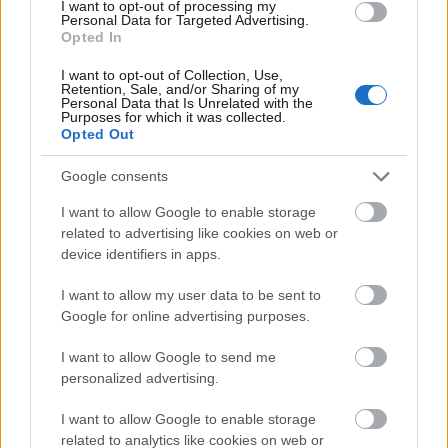
Pestszentlőrinc egyik első lakótelepén kanyarog a Dolgozó utca,
I want to opt-out of processing my
Personal Data for Targeted Advertising.
amelynek komplex burkolatmegújításáért felel a Profunda Bau.
Opted In
Új vízáteresztő burkolatú parkolók
I want to opt-out of Collection, Use,
Retention, Sale, and/or Sharing of my
épülnek Zuglóban – helyben tartják a
Personal Data that Is Unrelated with the
csapadékvizet
Purposes for which it was collected.
Opted Out
Google consents
Nem az üres, hanem az okosan működő
épület energiatakarékos
I want to allow Google to enable storage
related to advertising like cookies on web or
device identifiers in apps.
Újragondolják Lipótváros rejtett, zöld
I want to allow my user data to be sent to
parkját
Google for online advertising purposes.
I want to allow Google to send me
personalized advertising.
Történelmi táj, amelynek minden köve
I want to allow Google to enable storage
mesél – megújul a tatai Angolkert
related to analytics like cookies on web or