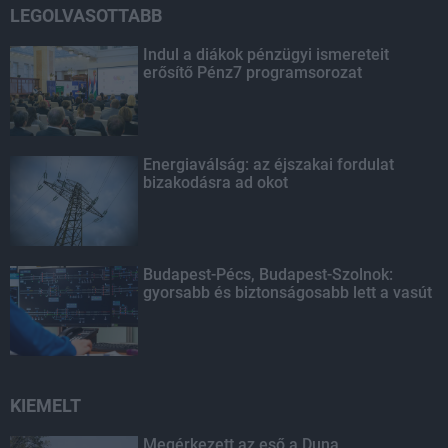
LEGOLVASOTTABB
Indul a diákok pénzügyi ismereteit
erősítő Pénz7 programsorozat
Energiaválság: az éjszakai fordulat
bizakodásra ad okot
Budapest-Pécs, Budapest-Szolnok:
gyorsabb és biztonságosabb lett a vasút
KIEMELT
Megérkezett az eső a Duna