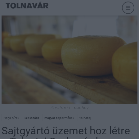
illusztráció - pixabay
Helyi hírek
Szekszárd
magyar tejtermékek
tolnatej
Sajtgyártó üzemet hoz létre