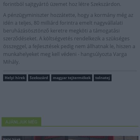
forintból sajtgyártó üzemet hoz létre Szekszárdon.
A pénzügyminiszter hozzátette, hogy a kormány még az
idén a teljes, 80 milliárd forintra emelt nagyvállalati
beruházásösztönző keretre megköti a támogatási
szerződéseket. A költségvetés rendelkezik a szükséges
összeggel, a fejlesztések pedig nem állhatnak le, hiszen a
munkahelyeket meg kell védeni - hangsúlyozta Varga
Mihály.
Helyi hírek
Szekszárd
magyar tejtermékek
tolnatej
AJÁNLJUK MÉG
Helyi hírek