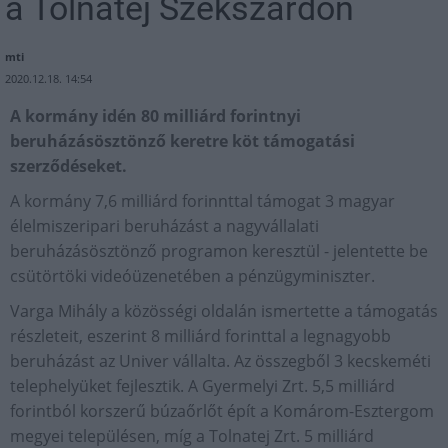
a Tolnatej Szekszárdon
mti
2020.12.18. 14:54
A kormány idén 80 milliárd forintnyi
beruházásösztönző keretre köt támogatási
szerződéseket.
A kormány 7,6 milliárd forinnttal támogat 3 magyar
élelmiszeripari beruházást a nagyvállalati
beruházásösztönző programon keresztül - jelentette be
csütörtöki videóüzenetében a pénzügyminiszter.
Varga Mihály a közösségi oldalán ismertette a támogatás
részleteit, eszerint 8 milliárd forinttal a legnagyobb
beruházást az Univer vállalta. Az összegből 3 kecskeméti
telephelyüket fejlesztik. A Gyermelyi Zrt. 5,5 milliárd
forintból korszerű búzaőrlőt épít a Komárom-Esztergom
megyei településen, míg a Tolnatej Zrt. 5 milliárd