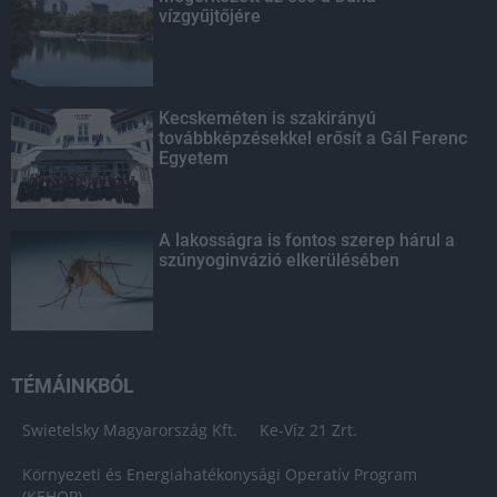
vízgyűjtőjére
Kecskeméten is szakirányú
továbbképzésekkel erősít a Gál Ferenc
Egyetem
A lakosságra is fontos szerep hárul a
szúnyoginvázió elkerülésében
TÉMÁINKBÓL
Swietelsky Magyarország Kft.
Ke-Víz 21 Zrt.
Környezeti és Energiahatékonysági Operatív Program
(KEHOP)