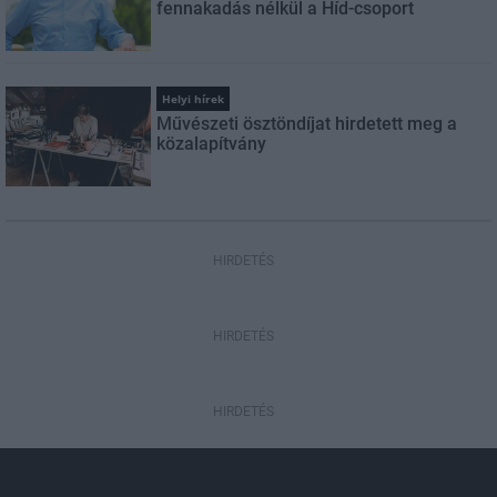
fennakadás nélkül a Híd-csoport
Helyi hírek
Művészeti ösztöndíjat hirdetett meg a
közalapítvány
HIRDETÉS
HIRDETÉS
HIRDETÉS