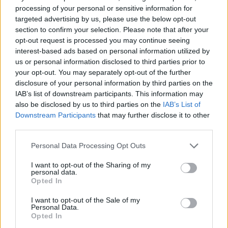
processing of your personal or sensitive information for
targeted advertising by us, please use the below opt-out
MAGYAR ÉPÍTŐK
section to confirm your selection. Please note that after your
opt-out request is processed you may continue seeing
interest-based ads based on personal information utilized by
Útépítés
us or personal information disclosed to third parties prior to
your opt-out. You may separately opt-out of the further
disclosure of your personal information by third parties on the
IAB’s list of downstream participants. This information may
also be disclosed by us to third parties on the
IAB’s List of
Downstream Participants
that may further disclose it to other
third parties.
Please note that this website/app uses one or more Google
Personal Data Processing Opt Outs
services and may gather and store information including but
not limited to your visit or usage behaviour. You may click to
I want to opt-out of the Sharing of my
personal data.
grant or deny consent to Google and its third-party tags to
Opted In
autópálya
útépítés
M1-es autópálya
Bicske
use your data for below specified purposes in below Google
consent section.
I want to opt-out of the Sale of my
M1 bővítés: már zajlik a teljesen új Bicske Kelet
Personal Data.
csomópont építése
Opted In