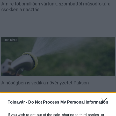
Amire többmillióan vártunk: szombattól másodfokúra
csökken a riasztás
Helyi hírek
A hőségben is védik a növényzetet Pakson
Tolnavár -
Do Not Process My Personal Information
If you wish to opt-out of the sale, sharing to third parties, or