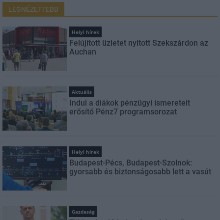
LEGNÉZETTEBB
Helyi hírek
Felújított üzletet nyitott Szekszárdon az
Auchan
Aktuális
Indul a diákok pénzügyi ismereteit
erősítő Pénz7 programsorozat
Helyi hírek
Budapest-Pécs, Budapest-Szolnok:
gyorsabb és biztonságosabb lett a vasút
Gazdaság