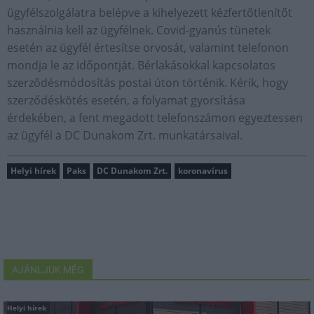
ügyfélszolgálatra belépve a kihelyezett kézfertőtlenítőt
használnia kell az ügyfélnek. Covid-gyanús tünetek
esetén az ügyfél értesítse orvosát, valamint telefonon
mondja le az időpontját. Bérlakásokkal kapcsolatos
szerződésmódosítás postai úton történik. Kérik, hogy
szerződéskötés esetén, a folyamat gyorsítása
érdekében, a fent megadott telefonszámon egyeztessen
az ügyfél a DC Dunakom Zrt. munkatársaival.
Helyi hírek
Paks
DC Dunakom Zrt.
koronavírus
AJÁNLJUK MÉG
Helyi hírek