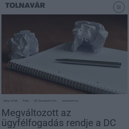
Helyi hírek
Paks
DC Dunakom Zrt.
koronavírus
Megváltozott az
ügyfélfogadás rendje a DC