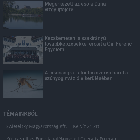
Megérkezett az eső a Duna
vízgyűjtőjére
Kecskeméten is szakirányú
továbbképzésekkel erősít a Gál Ferenc
Egyetem
A lakosságra is fontos szerep hárul a
szúnyoginvázió elkerülésében
TÉMÁINKBÓL
Swietelsky Magyarország Kft.
Ke-Víz 21 Zrt.
Környezeti és Energiahatékonysági Operatív Program