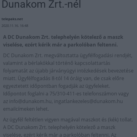
Dunakom Zrt.-nél
telepaks.net
2020.11.16. 16:48
A DC Dunakom Zrt. telephelyén kötelező a maszk
viselése, ezért kérik már a parkolóban feltenni.
DC Dunakom Zrt. megváltoztatta ügyfélfogadási rendjét,
valamint a bérlakókkal történő kapcsolattartás
folyamatát az újabb járványügyi intézkedések bevezetése
miatt. Ügyfélfogadás 8-tól 14 óráig van, de csak előre
egyeztetett időpontban fogadják az ügyfeleket.
Időpontot foglalni a 75/310-411-es telefonszámon vagy
az
info@dunakom.hu
,
ingatlankezeles@dunakom.hu
emailcímeken lehet.
Az ügyfél feltétlen vigyen magával maszkot és (kék) tollat.
A DC Dunakom Zrt. telephelyén kötelező a maszk
viselése, ezért kérik már a parkolóban feltenni. Az