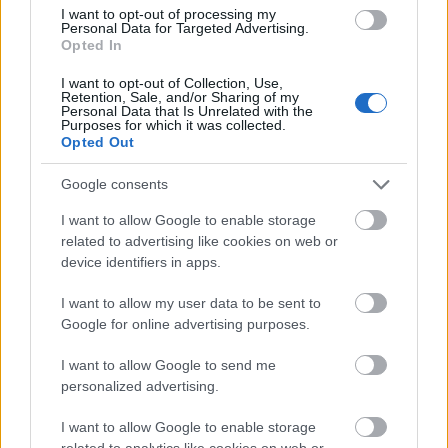
Tizenegy meglévő csomópontot korszerűsít és négy új,
I want to opt-out of processing my
különszintű csomópontot hoz létre az MKIF az M1-es
Personal Data for Targeted Advertising.
bővítésénél.
Opted In
I want to opt-out of Collection, Use,
Új gyalogosátkelők és jelzőlámpás
Retention, Sale, and/or Sharing of my
csomópont épül Angyalföldön
Personal Data that Is Unrelated with the
Purposes for which it was collected.
Opted Out
Google consents
Másfélszeresére bővítik
Hódmezővásárhely jó hírű református
I want to allow Google to enable storage
iskoláját
related to advertising like cookies on web or
device identifiers in apps.
I want to allow my user data to be sent to
Látványos építési szakasz indult be a
Google for online advertising purposes.
Flórián téri felüljárón
I want to allow Google to send me
personalized advertising.
Paks II.: Mit jelent az 5. blokk új
I want to allow Google to enable storage
mérföldköve a felülvizsgálat
related to analytics like cookies on web or