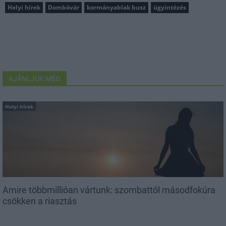
Helyi hírek
Dombóvár
kormányablak busz
ügyintézés
AJÁNLJUK MÉG
Helyi hírek
Amire többmillióan vártunk: szombattól másodfokúra
csökken a riasztás