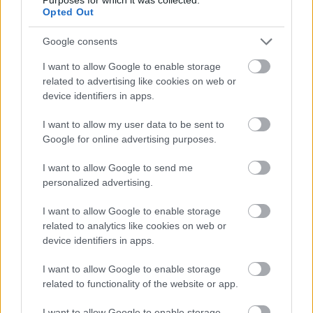
Opted Out
Google consents
Elkészült a Liszt Ferenc repülőtér
közelében lévő logisztikai bázis út- és
I want to allow Google to enable storage
közműhálózatának fejlesztése
related to advertising like cookies on web or
device identifiers in apps.
Látlelet a hazai víziközművekről?
I want to allow my user data to be sent to
Egyetlen, fél évszázados vezetéken
Google for online advertising purposes.
múlt Bicske vízellátása
I want to allow Google to send me
personalized advertising.
I want to allow Google to enable storage
related to analytics like cookies on web or
HÍRLEVÉL
device identifiers in apps.
I want to allow Google to enable storage
Név
related to functionality of the website or app.
I want to allow Google to enable storage