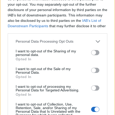
your opt-out. You may separately opt-out of the further
disclosure of your personal information by third parties on the
IAB’s list of downstream participants. This information may
also be disclosed by us to third parties on the
IAB’s List of
Downstream Participants
that may further disclose it to other
third parties.
Hódmezővásárhely
iskolaépítés
FERROÉP Zrt.
oktatási beruházás
Please note that this website/app uses one or more Google
Personal Data Processing Opt Outs
Másfélszeresére bővítik Hódmezővásárhely jó hírű
services and may gather and store information including but
református iskoláját
not limited to your visit or usage behaviour. You may click to
I want to opt-out of the Sharing of my
personal data.
A Szőnyi Benjámin Általános Iskola fejlesztését a FERROÉP
grant or deny consent to Google and its third-party tags to
Opted In
kivitelezheti; a munkák csaknem egy évig tartanak majd.
use your data for below specified purposes in below Google
consent section.
I want to opt-out of the Sale of my
Personal Data.
Látványos építési szakasz indult be a
Opted In
Flórián téri felüljárón
I want to opt-out of processing my
Personal Data for Targeted Advertising.
Opted In
Paks II.: Mit jelent az 5. blokk új
I want to opt-out of Collection, Use,
mérföldköve a felülvizsgálat
Retention, Sale, and/or Sharing of my
Personal Data that Is Unrelated with the
árnyékában?
Purposes for which it was collected.