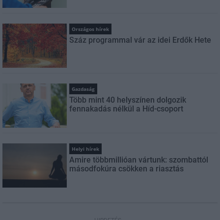
Országos hírek
Száz programmal vár az idei Erdők Hete
Gazdaság
Több mint 40 helyszínen dolgozik
fennakadás nélkül a Híd-csoport
Helyi hírek
Amire többmillióan vártunk: szombattól
másodfokúra csökken a riasztás