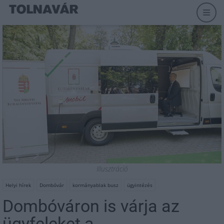
Illusztráció
Helyi hírek
Dombóvár
kormányablak busz
ügyintézés
Dombóváron is várja az
ügyfeleket a