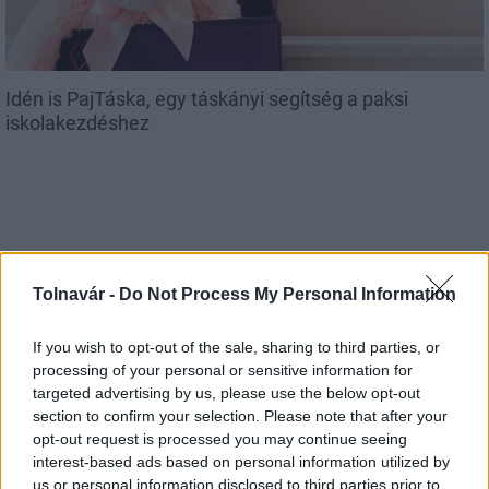
Idén is PajTáska, egy táskányi segítség a paksi
iskolakezdéshez
MAGYAR ÉPÍTŐK
Tolnavár -
Do Not Process My Personal Information
If you wish to opt-out of the sale, sharing to third parties, or
Mi épül?
processing of your personal or sensitive information for
targeted advertising by us, please use the below opt-out
section to confirm your selection. Please note that after your
opt-out request is processed you may continue seeing
interest-based ads based on personal information utilized by
us or personal information disclosed to third parties prior to