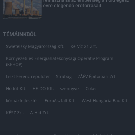
felhasználta az emberiség a Föld egész
évre elegendő erőforrásait
TÉMÁINKBÓL
Swietelsky Magyarország Kft.
Ke-Víz 21 Zrt.
Környezeti és Energiahatékonysági Operatív Program
(KEHOP)
Liszt Ferenc repülőtér
Strabag
ZÁÉV Építőipari Zrt.
Hódút Kft.
HE-DO Kft.
szennyvíz
Colas
kórházfejlesztés
EuroAszfalt Kft.
West Hungária Bau Kft.
KÉSZ Zrt.
A-Híd Zrt.