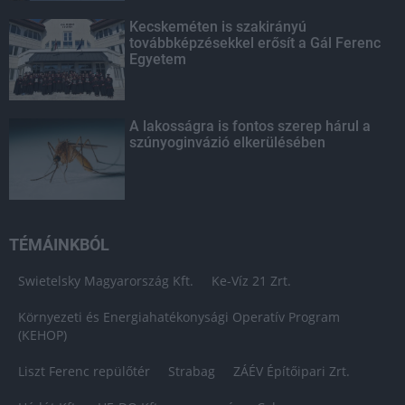
Kecskeméten is szakirányú
továbbképzésekkel erősít a Gál Ferenc
Egyetem
A lakosságra is fontos szerep hárul a
szúnyoginvázió elkerülésében
TÉMÁINKBÓL
Swietelsky Magyarország Kft.
Ke-Víz 21 Zrt.
Környezeti és Energiahatékonysági Operatív Program
(KEHOP)
Liszt Ferenc repülőtér
Strabag
ZÁÉV Építőipari Zrt.