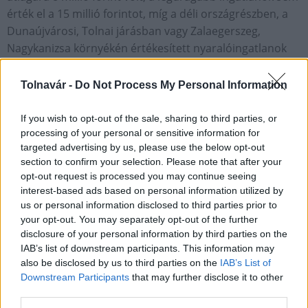
érték el a 15 millió forintot, míg a déli országrészben, a
Dunaújvárosi, Tolnai járásban vagy Zalaegerszeg,
Nagykanizsa környékén értékesített nyaralóingatlanok
átlagára 4,7 millió forint volt.
Tolnavár -
Do Not Process My Personal Information
Helyi hírek
Tolna megye
nyaraló
ingatlan
ingatlanpiac
If you wish to opt-out of the sale, sharing to third parties, or
processing of your personal or sensitive information for
targeted advertising by us, please use the below opt-out
section to confirm your selection. Please note that after your
opt-out request is processed you may continue seeing
interest-based ads based on personal information utilized by
AJÁNLJUK MÉG
us or personal information disclosed to third parties prior to
your opt-out. You may separately opt-out of the further
disclosure of your personal information by third parties on the
Helyi hírek
IAB’s list of downstream participants. This information may
also be disclosed by us to third parties on the
IAB’s List of
Downstream Participants
that may further disclose it to other
third parties.