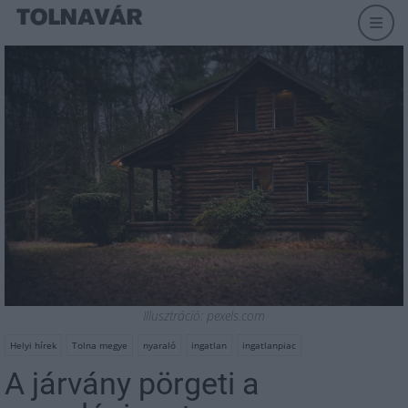
Illusztráció: pexels.com
Helyi hírek
Tolna megye
nyaraló
ingatlan
ingatlanpiac
A járvány pörgeti a