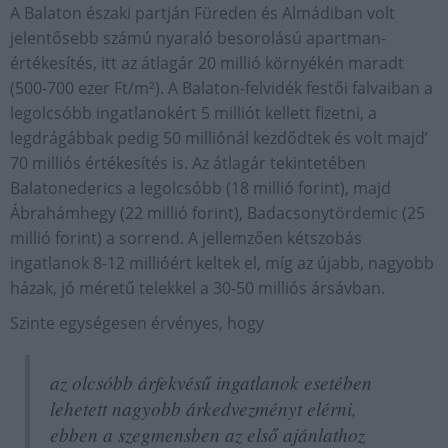
A Balaton északi partján Füreden és Almádiban volt
jelentősebb számú nyaraló besorolású apartman-
értékesítés, itt az átlagár 20 millió környékén maradt
(500-700 ezer Ft/m²). A Balaton-felvidék festői falvaiban a
legolcsóbb ingatlanokért 5 milliót kellett fizetni, a
legdrágábbak pedig 50 milliónál kezdődtek és volt majd’
70 milliós értékesítés is. Az átlagár tekintetében
Balatonederics a legolcsóbb (18 millió forint), majd
Ábrahámhegy (22 millió forint), Badacsonytördemic (25
millió forint) a sorrend. A jellemzően kétszobás
ingatlanok 8-12 millióért keltek el, míg az újabb, nagyobb
házak, jó méretű telekkel a 30-50 milliós ársávban.
Szinte egységesen érvényes, hogy
az olcsóbb árfekvésű ingatlanok esetében
lehetett nagyobb árkedvezményt elérni,
ebben a szegmensben az első ajánlathoz