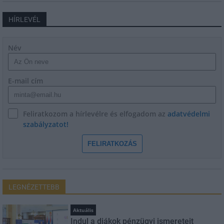
HÍRLEVÉL
Név
E-mail cím
Feliratkozom a hírlevélre és elfogadom az
adatvédelmi
szabályzatot!
FELIRATKOZÁS
LEGNÉZETTEBB
Aktuális
Indul a diákok pénzügyi ismereteit