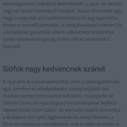
távolságtartási szabályok felértékelték a saját, kis kerttel
vagy terasszal rendelkező házakat. Sokan döntöttek úgy,
hogy a nagyobb városokból kiköltöznek egy nyaralóba,
hiszen a termelőüzemeket, a szolgáltatóipari szektort és
a közellátást garantáló állami vállalatokat leszámítva
szinte valamennyi iparág home office üzemmódra
kapcsolt.
Siófok nagy kedvencnek számít
A nyaralók ára jóval kedvezőbb, mint a lakóingatlanoké,
igaz, komfort és elhelyezkedés szempontjából sok
esetben kompromisszumot kell kötni, összegezte az
Otthon Centrum nyaralópiaci tanulmányának legfőbb
tételeit Soóki-Tóth Gábor. Az elemzési vezető elmondta,
a Budapest környéki agglomerációs településeken a
fővárosi lakásárak töredékéért, már 6 millió forintért is