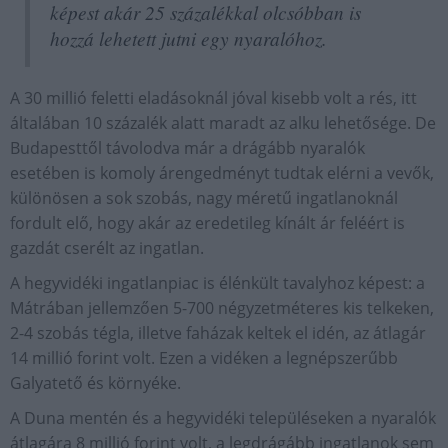
képest akár 25 százalékkal olcsóbban is
hozzá lehetett jutni egy nyaralóhoz.
A 30 millió feletti eladásoknál jóval kisebb volt a rés, itt
általában 10 százalék alatt maradt az alku lehetősége. De
Budapesttől távolodva már a drágább nyaralók
esetében is komoly árengedményt tudtak elérni a vevők,
különösen a sok szobás, nagy méretű ingatlanoknál
fordult elő, hogy akár az eredetileg kínált ár feléért is
gazdát cserélt az ingatlan.
A hegyvidéki ingatlanpiac is élénkült tavalyhoz képest: a
Mátrában jellemzően 5-700 négyzetméteres kis telkeken,
2-4 szobás tégla, illetve faházak keltek el idén, az átlagár
14 millió forint volt. Ezen a vidéken a legnépszerűbb
Galyatető és környéke.
A Duna mentén és a hegyvidéki településeken a nyaralók
átlagára 8 millió forint volt, a legdrágább ingatlanok sem