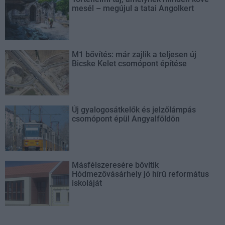
mesél – megújul a tatai Angolkert
M1 bővítés: már zajlik a teljesen új
Bicske Kelet csomópont építése
Új gyalogosátkelők és jelzőlámpás
csomópont épül Angyalföldön
Másfélszeresére bővítik
Hódmezővásárhely jó hírű református
iskoláját