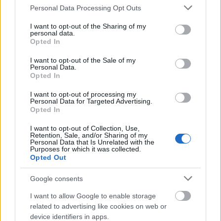
Please note that this website/app uses one or more Google
Personal Data Processing Opt Outs
services and may gather and store information including but
not limited to your visit or usage behaviour. You may click to
I want to opt-out of the Sharing of my
Felújított üzletet nyitott Szekszárdon az Auchan
personal data.
grant or deny consent to Google and its third-party tags to
Opted In
use your data for below specified purposes in below Google
consent section.
I want to opt-out of the Sale of my
Personal Data.
Opted In
I want to opt-out of processing my
Helyi hírek
Personal Data for Targeted Advertising.
Opted In
I want to opt-out of Collection, Use,
Retention, Sale, and/or Sharing of my
Personal Data that Is Unrelated with the
Purposes for which it was collected.
Opted Out
Google consents
Amire többmillióan vártunk: szombattól másodfokúra
csökken a riasztás
I want to allow Google to enable storage
related to advertising like cookies on web or
device identifiers in apps.