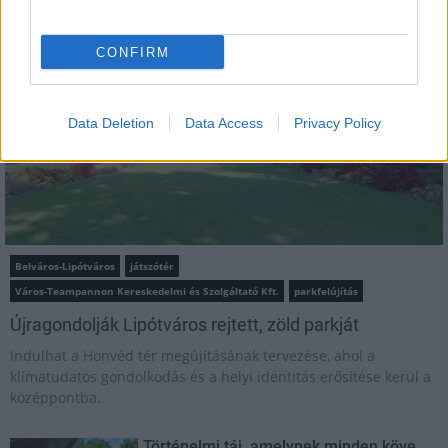
Mi épül?
CONFIRM
Data Deletion
Data Access
Privacy Policy
Belváros-Lipótváros
játszótér
Város-Teampannon Kereskedelmi és Szolgáltató Kft.
parkfelújítás
Újragondolják Lipótváros rejtett, zöld parkját
Indulhat a Honvéd tér megújításának tervezése, ahol a
klímatudatos gondolkodás és a helyi identitás erősítése kerül a
középpontba.
Történelmi táj, amelynek minden köve