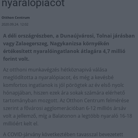
nyaralópiacot
Otthon Centrum
2020.09.24. 12:02
A déli országrészben, a Dunaújvárosi, Tolnai járásban
vagy Zalaegerszeg, Nagykanizsa környékén
értékesített nyaralóingatlanok átlagára 4,7 millió
forint volt.
Az otthoni munkavégzés hétköznapivá válása
meglódította a nyaralópiacot, és még a kevésbé
komfortos ingatlanok is jól pörögtek az év első nyolc
hónapjában, hiszen ezek ára sokak számára elérhető
tartományban mozgott. Az Otthon Centrum felmérése
szerint a fővárosi agglomerációban 6-12 milliós ársáv
volt a jellemző, míg a Balatonon a legtöbb nyaraló 16-18
millióért kelt el.
A COVID-járvány következtében tavasszal bevezetett