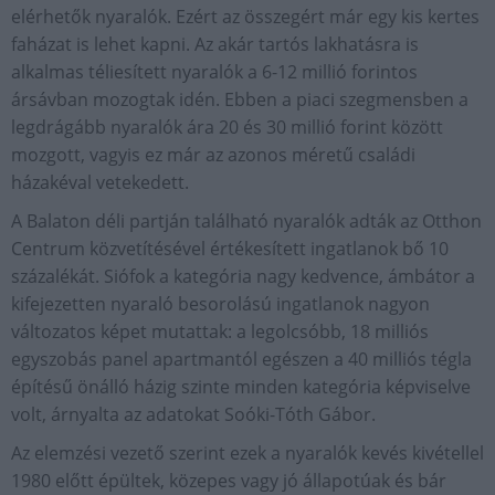
elérhetők nyaralók. Ezért az összegért már egy kis kertes
faházat is lehet kapni. Az akár tartós lakhatásra is
alkalmas téliesített nyaralók a 6-12 millió forintos
ársávban mozogtak idén. Ebben a piaci szegmensben a
legdrágább nyaralók ára 20 és 30 millió forint között
mozgott, vagyis ez már az azonos méretű családi
házakéval vetekedett.
A Balaton déli partján található nyaralók adták az Otthon
Centrum közvetítésével értékesített ingatlanok bő 10
százalékát. Siófok a kategória nagy kedvence, ámbátor a
kifejezetten nyaraló besorolású ingatlanok nagyon
változatos képet mutattak: a legolcsóbb, 18 milliós
egyszobás panel apartmantól egészen a 40 milliós tégla
építésű önálló házig szinte minden kategória képviselve
volt, árnyalta az adatokat Soóki-Tóth Gábor.
Az elemzési vezető szerint ezek a nyaralók kevés kivétellel
1980 előtt épültek, közepes vagy jó állapotúak és bár