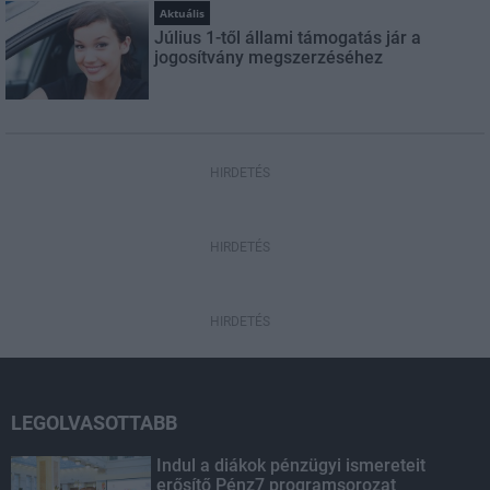
Aktuális
Július 1-től állami támogatás jár a
jogosítvány megszerzéséhez
HIRDETÉS
HIRDETÉS
HIRDETÉS
LEGOLVASOTTABB
Indul a diákok pénzügyi ismereteit
erősítő Pénz7 programsorozat