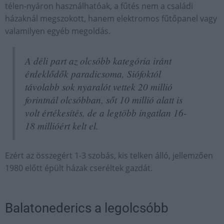
télen-nyáron használhatóak, a fűtés nem a családi
házaknál megszokott, hanem elektromos fűtőpanel vagy
valamilyen egyéb megoldás.
A déli part az olcsóbb kategória iránt
érdeklődők paradicsoma, Siófoktól
távolabb sok nyaralót vettek 20 millió
forintnál olcsóbban, sőt 10 millió alatt is
volt értékesítés, de a legtöbb ingatlan 16-
18 millióért kelt el.
Ezért az összegért 1-3 szobás, kis telken álló, jellemzően
1980 előtt épült házak cseréltek gazdát.
Balatonederics a legolcsóbb