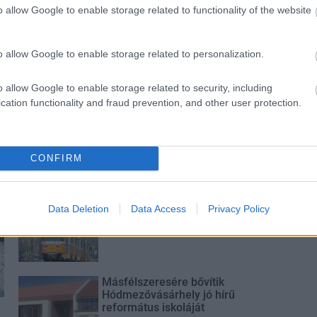
ásodfokúra
növényzetet Pakson
o allow Google to enable storage related to functionality of the website
sztás
o allow Google to enable storage related to personalization.
o allow Google to enable storage related to security, including
cation functionality and fraud prevention, and other user protection.
M1 bővítés: már zajlik a teljesen új
Bicske Kelet csomópont építése
CONFIRM
Új gyalogosátkelők és jelzőlámpás
Data Deletion
Data Access
Privacy Policy
csomópont épül Angyalföldön
Másfélszeresére bővítik
Hódmezővásárhely jó hírű
református iskoláját