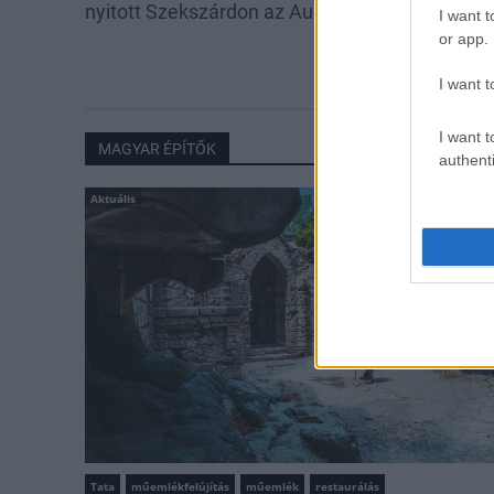
nyitott Szekszárdon az Auchan
szombattól m
I want t
csökken a ria
or app.
I want t
I want t
MAGYAR ÉPÍTŐK
authenti
Aktuális
Tata
műemlékfelújítás
műemlék
restaurálás