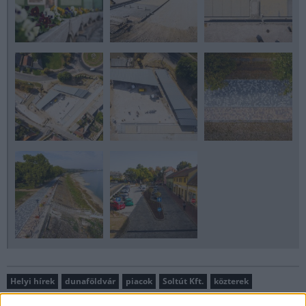
Helyi hírek
dunaföldvár
piacok
Soltút Kft.
közterek