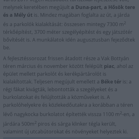
melynek keretében megújult
a Duna-part, a Hősök tere
és a Mély út
is. Mindez magában foglalta az út, a járda
2
és a parkolók kialakítását: összesen mintegy 7300 m
térkőépítést, 3700 méter szegélyépítést és egy játszótér
bővítését is. A munkálatok idén augusztusban fejeződtek
be.
A fejlesztéssorozat frissen átadott része a Vak Bottyán
téren március és november között felépült
piac
, ahol az
épület mellett parkolót és kerékpártárolót is
kialakítottak. Teljesen megújult emellett a
Béke tér
is: a
régi fákat kivágták, lebontották a szegélyeket és a
burkolatokat és felújították a közműveket is. A
parkolóhelyekre és közlekedőutakra a korábban a téren
2
lévő nagykocka burkolatot építették vissza 1100 m
-en, a
2
járdára 500m
piros és sárga klinker tégla került,
valamint új utcabútorokat és növényeket helyeztek ki.