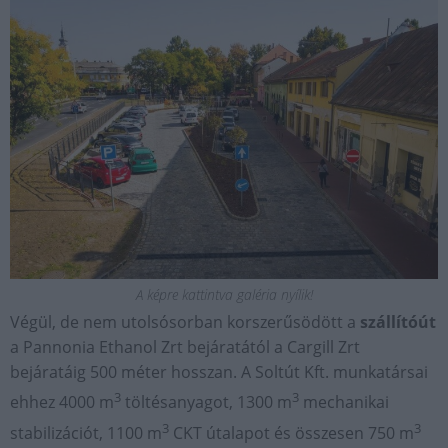
A képre kattintva galéria nyílik!
Végül, de nem utolsósorban korszerűsödött a
szállítóút
a Pannonia Ethanol Zrt bejáratától a Cargill Zrt
bejáratáig 500 méter hosszan. A Soltút Kft. munkatársai
3
3
ehhez 4000 m
töltésanyagot, 1300 m
mechanikai
3
3
stabilizációt, 1100 m
CKT útalapot és összesen 750 m