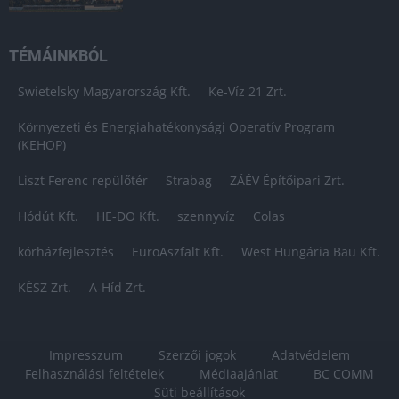
TÉMÁINKBÓL
Swietelsky Magyarország Kft.
Ke-Víz 21 Zrt.
Környezeti és Energiahatékonysági Operatív Program
(KEHOP)
Liszt Ferenc repülőtér
Strabag
ZÁÉV Építőipari Zrt.
Hódút Kft.
HE-DO Kft.
szennyvíz
Colas
kórházfejlesztés
EuroAszfalt Kft.
West Hungária Bau Kft.
KÉSZ Zrt.
A-Híd Zrt.
Impresszum
Szerzői jogok
Adatvédelem
Felhasználási feltételek
Médiaajánlat
BC COMM
Süti beállítások