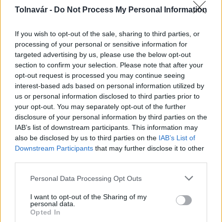
Tolnavár -
Do Not Process My Personal Information
If you wish to opt-out of the sale, sharing to third parties, or
processing of your personal or sensitive information for
AJÁNLJUK MÉG
targeted advertising by us, please use the below opt-out
section to confirm your selection. Please note that after your
opt-out request is processed you may continue seeing
Helyi hírek
interest-based ads based on personal information utilized by
us or personal information disclosed to third parties prior to
your opt-out. You may separately opt-out of the further
disclosure of your personal information by third parties on the
IAB’s list of downstream participants. This information may
also be disclosed by us to third parties on the
IAB’s List of
Downstream Participants
that may further disclose it to other
third parties.
Amire többmillióan vártunk: szombattól másodfokúra
csökken a riasztás
Please note that this website/app uses one or more Google
Personal Data Processing Opt Outs
services and may gather and store information including but
not limited to your visit or usage behaviour. You may click to
I want to opt-out of the Sharing of my
personal data.
grant or deny consent to Google and its third-party tags to
Opted In
use your data for below specified purposes in below Google