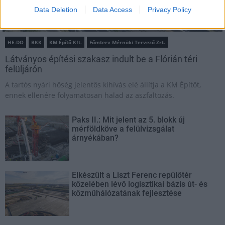
Data Deletion
Data Access
Privacy Policy
HE-DO
BKK
KM Építő Kft.
Főmterv Mérnöki Tervező Zrt.
Látványos építési szakasz indult be a Flórián téri
felüljárón
A tartós nyári hőség jelentős kihívás elé állítja a KM Építőt,
ennek ellenére folyamatosan halad az aszfaltozás.
Paks II.: Mit jelent az 5. blokk új
mérföldköve a felülvizsgálat
árnyékában?
Elkészült a Liszt Ferenc repülőtér
közelében lévő logisztikai bázis út- és
közműhálózatának fejlesztése