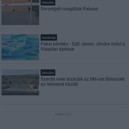
Aktuális
Sorompót rongáltak Pakson
Gazdaság
Paksi bővítés - Süli János: Jövőre indul a
főépület építése
Aktuális
Szerda este lezárják az M6-ost Bátaszék
és Véménd között
HIRDETÉS