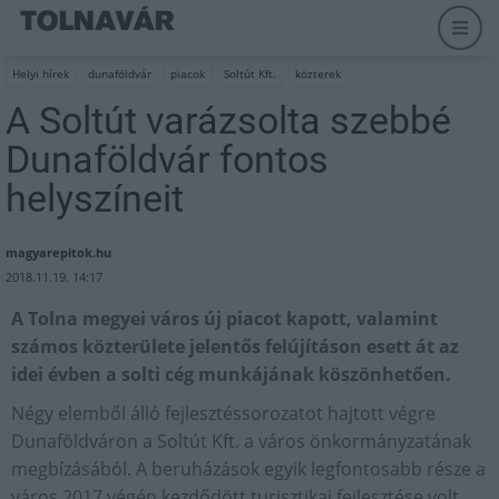
Helyi hírek
dunaföldvár
piacok
Soltút Kft.
közterek
A Soltút varázsolta szebbé
Dunaföldvár fontos
helyszíneit
magyarepitok.hu
2018.11.19. 14:17
A Tolna megyei város új piacot kapott, valamint
számos közterülete jelentős felújításon esett át az
idei évben a solti cég munkájának köszönhetően.
Négy elemből álló fejlesztéssorozatot hajtott végre
Dunaföldváron a Soltút Kft. a város önkormányzatának
megbízásából. A beruházások egyik legfontosabb része a
város 2017 végén kezdődött turisztikai fejlesztése volt,