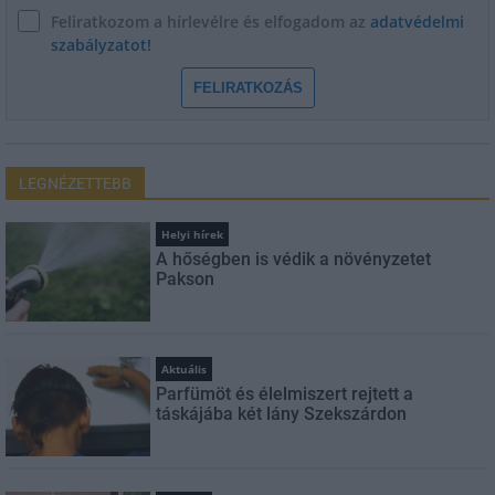
Feliratkozom a hírlevélre és elfogadom az
adatvédelmi
szabályzatot!
FELIRATKOZÁS
LEGNÉZETTEBB
Helyi hírek
A hőségben is védik a növényzetet
Pakson
Aktuális
Parfümöt és élelmiszert rejtett a
táskájába két lány Szekszárdon