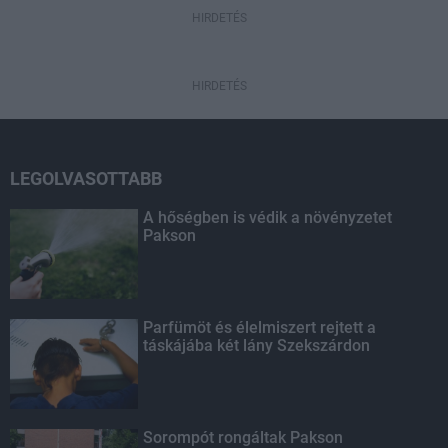
HIRDETÉS
HIRDETÉS
LEGOLVASOTTABB
A hőségben is védik a növényzetet
Pakson
Parfümöt és élelmiszert rejtett a
táskájába két lány Szekszárdon
Sorompót rongáltak Pakson