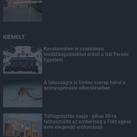
KIEMELT
Kecskeméten is szakirányú
továbbképzésekkel erősít a Gál Ferenc
Egyetem
A lakosságra is fontos szerep hárul a
szúnyoginvázió elkerülésében
Túlfogyasztás napja - július 30-ra
felhasználta az emberiség a Föld egész
évre elegendő erőforrásait