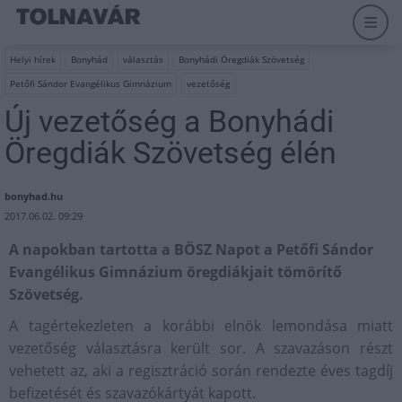
Helyi hírek
Bonyhád
választás
Bonyhádi Öregdiák Szövetség
Petőfi Sándor Evangélikus Gimnázium
vezetőség
Új vezetőség a Bonyhádi
Öregdiák Szövetség élén
bonyhad.hu
2017.06.02. 09:29
A napokban tartotta a BÖSZ Napot a Petőfi Sándor
Evangélikus Gimnázium öregdiákjait tömörítő
Szövetség.
A tagértekezleten a korábbi elnök lemondása miatt
vezetőség választásra került sor. A szavazáson részt
vehetett az, aki a regisztráció során rendezte éves tagdíj
befizetését és szavazókártyát kapott.