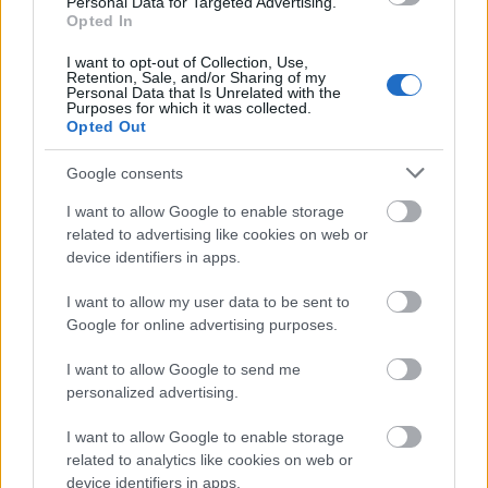
Personal Data for Targeted Advertising.
Opted In
Új gyalogosátkelők és jelzőlámpás
I want to opt-out of Collection, Use,
csomópont épül Angyalföldön
Retention, Sale, and/or Sharing of my
Personal Data that Is Unrelated with the
Purposes for which it was collected.
Opted Out
Másfélszeresére bővítik
Google consents
Hódmezővásárhely jó hírű református
iskoláját
I want to allow Google to enable storage
related to advertising like cookies on web or
device identifiers in apps.
Látványos építési szakasz indult be a
I want to allow my user data to be sent to
Flórián téri felüljárón
Google for online advertising purposes.
I want to allow Google to send me
personalized advertising.
Paks II.: Mit jelent az 5. blokk új
mérföldköve a felülvizsgálat
I want to allow Google to enable storage
árnyékában?
related to analytics like cookies on web or
device identifiers in apps.