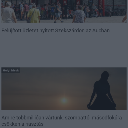
Felújított üzletet nyitott Szekszárdon az Auchan
Helyi hírek
Amire többmillióan vártunk: szombattól másodfokúra
csökken a riasztás