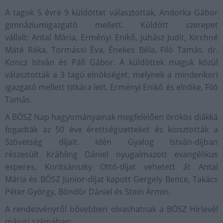
A tagok 5 évre 9 küldöttet választottak, Andorka Gábor
gimnáziumigazgató mellett. Küldött szerepet
vállalt: Antal Mária, Erményi Enikő, Juhász Judit, Kirchné
Máté Réka, Tormássi Éva, Énekes Béla, Filó Tamás, dr.
Koncz István és Páll Gábor. A küldöttek maguk közül
választották a 3 tagú elnökséget, melynek a mindenkori
igazgató mellett titkára lett, Erményi Enikő és elnöke, Filó
Tamás.
A BÖSZ Nap hagyományainak megfelelően örökös diákká
fogadták az 50 éve érettségizetteket és kiosztották a
Szövetség díjait. Idén Gyalog István-díjban
részesült Krähling Dániel nyugalmazott evangélikus
esperes, Koritsánszky Ottó-díjat vehetett át Antal
Mária és BÖSZ Junior-díjat kapott Gergely Bence, Takács
Péter György, Böndör Dániel és Stein Ármin.
A rendezvényről bővebben olvashatnak a BÖSZ Hírlevél
májusi számában: