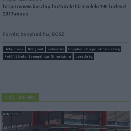
http://www.boszlap.hu/hirek/hirlevelek/190-hirlevel-
2017-maus
Forrás: bonyhad.hu, BÖSZ
Helyi hírek
Bonyhád
választás
Bonyhádi Öregdiák Szövetség
Petőfi Sándor Evangélikus Gimnázium
vezetőség
AJÁNLJUK MÉG
Helyi hírek