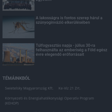
A lakosságra is fontos szerep hárul a
szúnyoginvázió elkerülésében
Túlfogyasztás napja - július 30-ra
felhasználta az emberiség a Föld egész
évre elegendő erőforrásait
TÉMÁINKBÓL
Swietelsky Magyarország Kft.
Ke-Víz 21 Zrt.
Környezeti és Energiahatékonysági Operatív Program
(KEHOP)