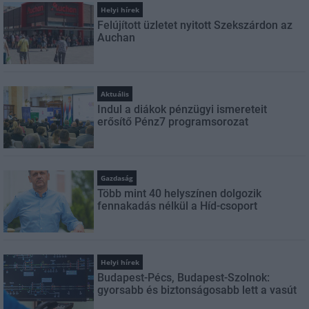
Helyi hírek
Felújított üzletet nyitott Szekszárdon az
Auchan
Aktuális
Indul a diákok pénzügyi ismereteit
erősítő Pénz7 programsorozat
Gazdaság
Több mint 40 helyszínen dolgozik
fennakadás nélkül a Híd-csoport
Helyi hírek
Budapest-Pécs, Budapest-Szolnok:
gyorsabb és biztonságosabb lett a vasút