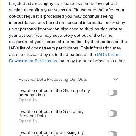
targeted advertising by us, please use the below opt-out
section to confirm your selection. Please note that after your
Útépítés
opt-out request is processed you may continue seeing
interest-based ads based on personal information utilized by
us or personal information disclosed to third parties prior to
your opt-out. You may separately opt-out of the further
disclosure of your personal information by third parties on the
IAB’s list of downstream participants. This information may
also be disclosed by us to third parties on the
IAB’s List of
Downstream Participants
that may further disclose it to other
third parties.
Please note that this website/app uses one or more Google
Personal Data Processing Opt Outs
services and may gather and store information including but
not limited to your visit or usage behaviour. You may click to
I want to opt-out of the Sharing of my
personal data.
autópálya
útépítés
M1-es autópálya
Bicske
grant or deny consent to Google and its third-party tags to
Opted In
use your data for below specified purposes in below Google
M1 bővítés: már zajlik a teljesen új Bicske Kelet
consent section.
csomópont építése
I want to opt-out of the Sale of my
Personal Data.
Tizenegy meglévő csomópontot korszerűsít és négy új,
Opted In
különszintű csomópontot hoz létre az MKIF az M1-es
I want to opt-out of processing my
bővítésénél.