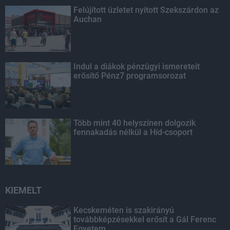
Felújított üzletet nyitott Szekszárdon az
Auchan
Indul a diákok pénzügyi ismereteit
erősítő Pénz7 programsorozat
Több mint 40 helyszínen dolgozik
fennakadás nélkül a Híd-csoport
KIEMELT
Kecskeméten is szakirányú
továbbképzésekkel erősít a Gál Ferenc
Egyetem