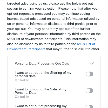
targeted advertising by us, please use the below opt-out
section to confirm your selection. Please note that after your
Mi épül?
opt-out request is processed you may continue seeing
interest-based ads based on personal information utilized by
us or personal information disclosed to third parties prior to
your opt-out. You may separately opt-out of the further
disclosure of your personal information by third parties on the
IAB’s list of downstream participants. This information may
also be disclosed by us to third parties on the
IAB’s List of
Downstream Participants
that may further disclose it to other
third parties.
Please note that this website/app uses one or more Google
Personal Data Processing Opt Outs
services and may gather and store information including but
Mohács
Épkar Zrt.
Aktív Kft.
VivaPalazzo Zrt.
not limited to your visit or usage behaviour. You may click to
I want to opt-out of the Sharing of my
personal data.
grant or deny consent to Google and its third-party tags to
Épített öröksége megújításával is készül Mohács a
Opted In
use your data for below specified purposes in below Google
csata ötszázadik évfordulójára
consent section.
I want to opt-out of the Sale of my
Új kápolna, kiállítótér épült a mohácsi csata emlékhelyén. A
Personal Data.
Opted In
városban is számos beruházás készült el vagy közeledik a
befejezéshez. Új parkolóház létesül, megújul a városháza és a
I want to opt-out of processing my
Széchenyi tér is.