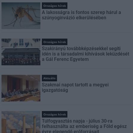
Országos hírek
A lakosságra is fontos szerep hárul a
szúnyoginvázió elkerülésében
Országos hírek
Szakirányú továbbképzésekkel segíti
idén is a társadalmi kihívások leküzdését
a Gál Ferenc Egyetem
Aktuális
Szakmai napot tartott a megyei
igazgatóság
Országos hírek
Túlfogyasztás napja - július 30-ra
felhasználta az emberiség a Föld egész
évre elegendő erőforrásait