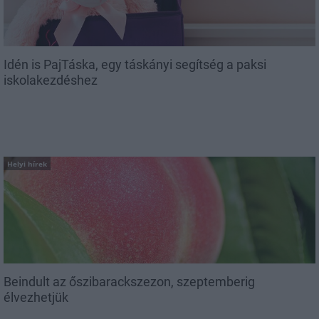
Idén is PajTáska, egy táskányi segítség a paksi
iskolakezdéshez
Helyi hírek
Beindult az őszibarackszezon, szeptemberig
élvezhetjük