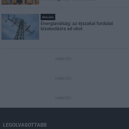
Aktuális
Energiaválság: az éjszakai fordulat
bizakodásra ad okot
HIRDETÉS
HIRDETÉS
HIRDETÉS
LEGOLVASOTTABB