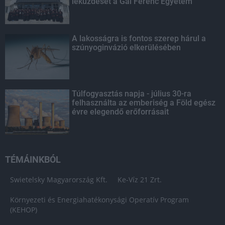
leküzdését a Gál Ferenc Egyetem
A lakosságra is fontos szerep hárul a
szúnyoginvázió elkerülésében
Túlfogyasztás napja - július 30-ra
felhasználta az emberiség a Föld egész
évre elegendő erőforrásait
TÉMÁINKBÓL
Swietelsky Magyarország Kft.
Ke-Víz 21 Zrt.
Környezeti és Energiahatékonysági Operatív Program
(KEHOP)