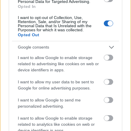
Personal Data for Targeted Advertising.
Opted In
A tengerfenék alatt négy óriáskábellel
I want to opt-out of Collection, Use,
kötik össze Spanyolország és
Retention, Sale, and/or Sharing of my
Franciaország villamosenergia-
Personal Data that Is Unrelated with the
hálózatát
Purposes for which it was collected.
Opted Out
Még több zöld, még több virág és új
Google consents
játszótér Debrecen egyik legfontosabb
terén
I want to allow Google to enable storage
related to advertising like cookies on web or
device identifiers in apps.
Fából épül Budakeszi új óvodája
I want to allow my user data to be sent to
Google for online advertising purposes.
I want to allow Google to send me
personalized advertising.
Gyárleállításokkal és átszervezett
termeléssel tehermentesíti a
I want to allow Google to enable storage
villamosenergia-rendszert a STRABAG
related to analytics like cookies on web or
device identifiers in apps.