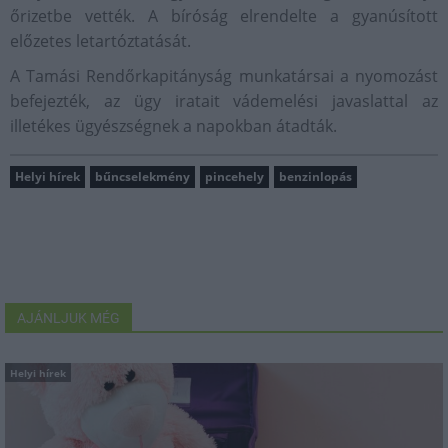
őrizetbe vették. A bíróság elrendelte a gyanúsított
előzetes letartóztatását.
A Tamási Rendőrkapitányság munkatársai a nyomozást
befejezték, az ügy iratait vádemelési javaslattal az
illetékes ügyészségnek a napokban átadták.
Helyi hírek
bűncselekmény
pincehely
benzinlopás
AJÁNLJUK MÉG
Helyi hírek