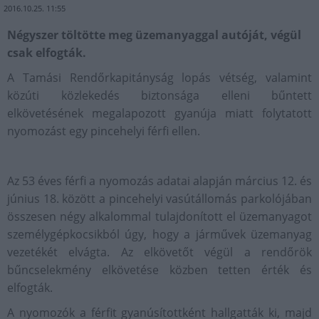
2016.10.25. 11:55
Négyszer töltötte meg üzemanyaggal autóját, végül
csak elfogták.
A Tamási Rendőrkapitányság lopás vétség, valamint
közúti közlekedés biztonsága elleni bűntett
elkövetésének megalapozott gyanúja miatt folytatott
nyomozást egy pincehelyi férfi ellen.
Az 53 éves férfi a nyomozás adatai alapján március 12. és
június 18. között a pincehelyi vasútállomás parkolójában
összesen négy alkalommal tulajdonított el üzemanyagot
személygépkocsikból úgy, hogy a járművek üzemanyag
vezetékét elvágta. Az elkövetőt végül a rendőrök
bűncselekmény elkövetése közben tetten érték és
elfogták.
A nyomozók a férfit gyanúsítottként hallgatták ki, majd