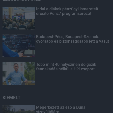
Indul a diákok pénzügyi ismereteit
erősítő Pénz7 programsorozat
Budapest-Pécs, Budapest-Szolnok:
gyorsabb és biztonságosabb lett a vasút
Több mint 40 helyszínen dolgozik
fennakadás nélkül a Híd-csoport
KIEMELT
Megérkezett az eső a Duna
vízgyűjtőjére