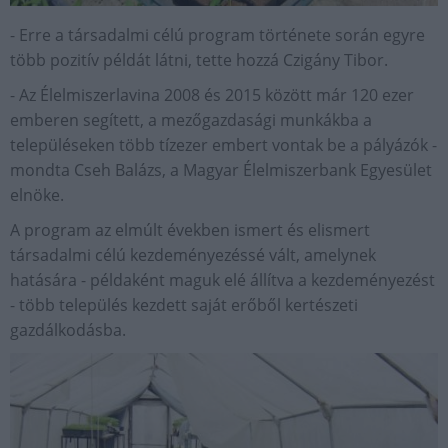
- Erre a társadalmi célú program története során egyre
több pozitív példát látni, tette hozzá Czigány Tibor.
- Az Élelmiszerlavina 2008 és 2015 között már 120 ezer
emberen segített, a mezőgazdasági munkákba a
településeken több tízezer embert vontak be a pályázók -
mondta Cseh Balázs, a Magyar Élelmiszerbank Egyesület
elnöke.
A program az elmúlt években ismert és elismert
társadalmi célú kezdeményezéssé vált, amelynek
hatására - példaként maguk elé állítva a kezdeményezést
- több település kezdett saját erőből kertészeti
gazdálkodásba.