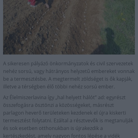
A sikeresen pályázó önkormányzatok és civil szervezetek
nehéz sorsú, vagy hátrányos helyzetű embereket vonnak
be a termesztésbe. A megtermelt zöldséget is ők kapják,
illetve a térségben élő többi nehéz sorsú ember.
Az Élelmiszerlavina így „hal helyett hálót” ad: egyrészt
összefogásra ösztönzi a közösségeket, másrészt
parlagon heverő területeken kezdenek el újra kiskerti
termesztést folytatni. Ezáltal a résztvevők is megtanulják
és sok esetben otthonukban is újrakezdik a
kertészkedést, amely nagyon fontos lépése a vidék