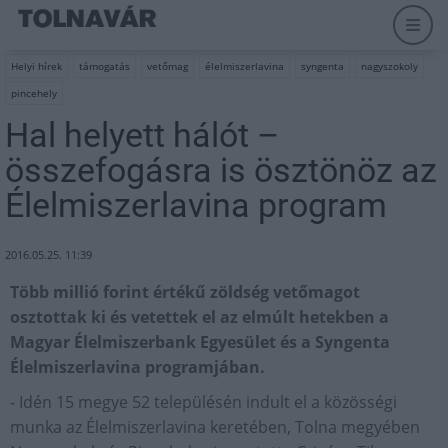
Helyi hírek
támogatás
vetőmag
élelmiszerlavina
syngenta
nagyszokoly
pincehely
Hal helyett hálót –
összefogásra is ösztönöz az
Élelmiszerlavina program
2016.05.25. 11:39
Több millió forint értékű zöldség vetőmagot
osztottak ki és vetettek el az elmúlt hetekben a
Magyar Élelmiszerbank Egyesület és a Syngenta
Élelmiszerlavina programjában.
- Idén 15 megye 52 településén indult el a közösségi
munka az Élelmiszerlavina keretében, Tolna megyében