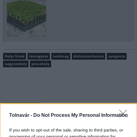
Helyi hírek
támogatás
vetőmag
élelmiszerlavina
syngenta
nagyszokoly
pincehely
AJÁNLJUK MÉG
Tolnavár -
Do Not Process My Personal Information
Helyi hírek
If you wish to opt-out of the sale, sharing to third parties, or
processing of your personal or sensitive information for