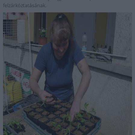
felzárkóztatásának.