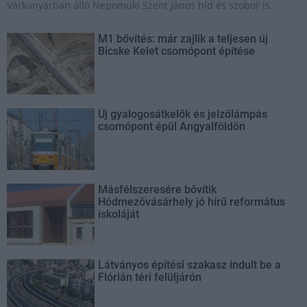
Várkanyarban álló Nepomuki Szent János híd és szobor is.
M1 bővítés: már zajlik a teljesen új
Bicske Kelet csomópont építése
Új gyalogosátkelők és jelzőlámpás
csomópont épül Angyalföldön
Másfélszeresére bővítik
Hódmezővásárhely jó hírű református
iskoláját
Látványos építési szakasz indult be a
Flórián téri felüljárón