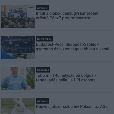
Aktuális
Indul a diákok pénzügyi ismereteit
erősítő Pénz7 programsorozat
Helyi hírek
Budapest-Pécs, Budapest-Szolnok:
gyorsabb és biztonságosabb lett a vasút
Gazdaság
Több mint 40 helyszínen dolgozik
fennakadás nélkül a Híd-csoport
Aktuális
Húsvéti játszóházba hív Pakson az ASE