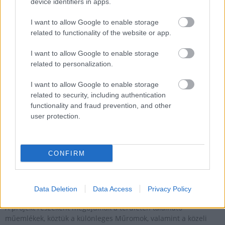
device identifiers in apps.
MAGYAR ÉPÍTŐK
I want to allow Google to enable storage
related to functionality of the website or app.
Aktuális
I want to allow Google to enable storage
related to personalization.
I want to allow Google to enable storage
related to security, including authentication
functionality and fraud prevention, and other
user protection.
CONFIRM
Tata
műemlékfelújítás
műemlék
restaurálás
Történelmi táj, amelynek minden köve mesél –
Data Deletion
Data Access
Privacy Policy
megújul a tatai Angolkert
A projekt részeként megújulnak a területen található
műemlékek, köztük a különleges Műromok, valamint a közeli