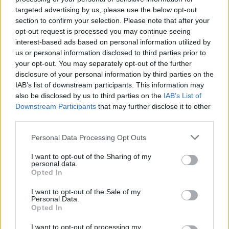
targeted advertising by us, please use the below opt-out
section to confirm your selection. Please note that after your
opt-out request is processed you may continue seeing
interest-based ads based on personal information utilized by
us or personal information disclosed to third parties prior to
Felújított üzletet nyitott Szekszárdon az Auchan
your opt-out. You may separately opt-out of the further
disclosure of your personal information by third parties on the
IAB’s list of downstream participants. This information may
also be disclosed by us to third parties on the
IAB’s List of
Downstream Participants
that may further disclose it to other
third parties.
Helyi hírek
Please note that this website/app uses one or more Google
Personal Data Processing Opt Outs
services and may gather and store information including but
not limited to your visit or usage behaviour. You may click to
I want to opt-out of the Sharing of my
personal data.
grant or deny consent to Google and its third-party tags to
Opted In
use your data for below specified purposes in below Google
consent section.
I want to opt-out of the Sale of my
Personal Data.
Opted In
Amire többmillióan vártunk: szombattól másodfokúra
I want to opt-out of processing my