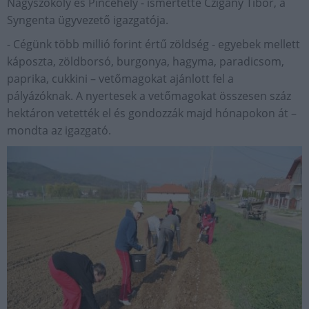
Nagyszokoly és Pincehely - ismertette Czigány Tibor, a
Syngenta ügyvezető igazgatója.
- Cégünk több millió forint értű zöldség - egyebek mellett
káposzta, zöldborsó, burgonya, hagyma, paradicsom,
paprika, cukkini – vetőmagokat ajánlott fel a
pályázóknak. A nyertesek a vetőmagokat összesen száz
hektáron vetették el és gondozzák majd hónapokon át –
mondta az igazgató.