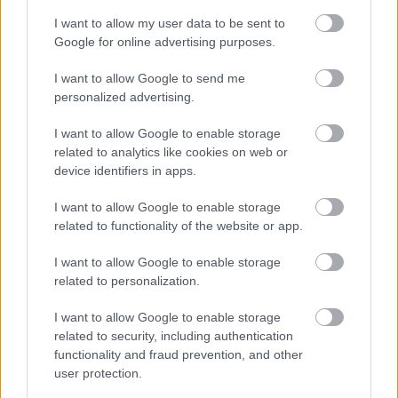
mesél – megújul a tatai Angolkert
I want to allow my user data to be sent to
Google for online advertising purposes.
I want to allow Google to send me
M1 bővítés: már zajlik a teljesen új
personalized advertising.
Bicske Kelet csomópont építése
I want to allow Google to enable storage
related to analytics like cookies on web or
device identifiers in apps.
Új gyalogosátkelők és jelzőlámpás
csomópont épül Angyalföldön
I want to allow Google to enable storage
related to functionality of the website or app.
I want to allow Google to enable storage
Másfélszeresére bővítik
related to personalization.
Hódmezővásárhely jó hírű református
iskoláját
I want to allow Google to enable storage
related to security, including authentication
functionality and fraud prevention, and other
user protection.