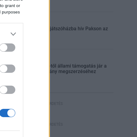
to grant or
ed purposes
Aktuális
Húsvéti játszóházba hív Pakson az
ASE
Aktuális
Július 1-től állami támogatás jár a
jogosítvány megszerzéséhez
HIRDETÉS
HIRDETÉS