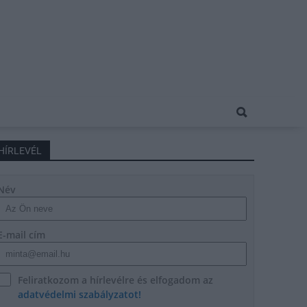
HÍRLEVÉL
Név
E-mail cím
Feliratkozom a hírlevélre és elfogadom az
adatvédelmi szabályzatot!