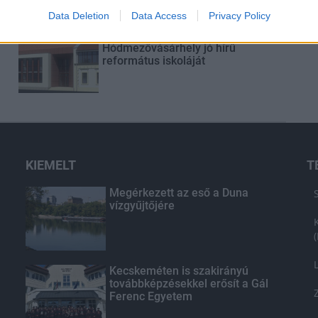
Data Deletion
Data Access
Privacy Policy
Másfélszeresére bővítik
Hódmezővásárhely jó hírű
református iskoláját
KIEMELT
T
Megérkezett az eső a Duna
vízgyűjtőjére
Kecskeméten is szakirányú
továbbképzésekkel erősít a Gál
Ferenc Egyetem