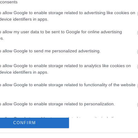
consents
o allow Google to enable storage related to advertising like cookies on
evice identifiers in apps.
o allow my user data to be sent to Google for online advertising
s.
to allow Google to send me personalized advertising.
Történelmi táj, amelynek minden
köve mesél – megújul a tatai
Angolkert
o allow Google to enable storage related to analytics like cookies on
evice identifiers in apps.
o allow Google to enable storage related to functionality of the website
M1 bővítés: már zajlik a teljesen új
Bicske Kelet csomópont építése
o allow Google to enable storage related to personalization.
o allow Google to enable storage related to security, including
Új gyalogosátkelők és jelzőlámpás
CONFIRM
csomópont épül Angyalföldön
cation functionality and fraud prevention, and other user protection.