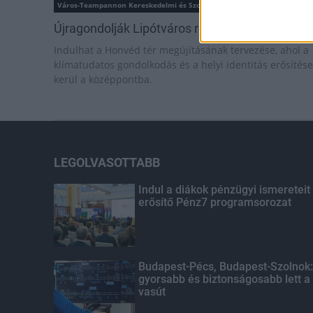
Város-Teampannon Kereskedelmi és Szolgáltató Kft.
parkfelújítás
Újragondolják Lipótváros rejtett, zöld parkját
Indulhat a Honvéd tér megújításának tervezése, ahol a
klímatudatos gondolkodás és a helyi identitás erősítése
kerül a középpontba.
LEGOLVASOTTABB
Indul a diákok pénzügyi ismereteit
erősítő Pénz7 programsorozat
Budapest-Pécs, Budapest-Szolnok:
gyorsabb és biztonságosabb lett a
vasút