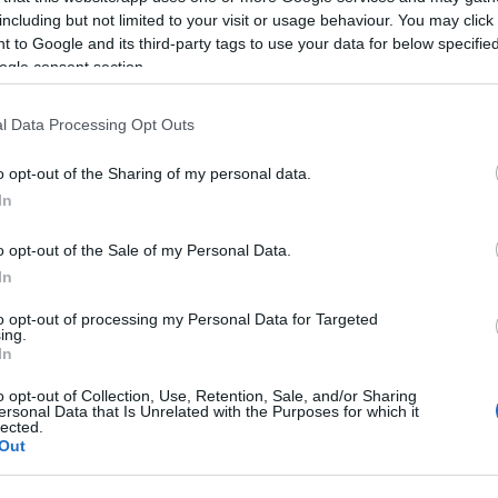
 csatornán.
including but not limited to your visit or usage behaviour. You may click 
 to Google and its third-party tags to use your data for below specifi
 csak a negyede vérható kajszibarackból, de kevesebb
ogle consent section.
yéből is.
l Data Processing Opt Outs
leji esőzések és az enyhe tél miatt van.
k, hogy óriási elkeseredés van az ágazatban, a
o opt-out of the Sharing of my personal data.
szichés terhelést kénytelen elviselni az elmúlt két
In
 tavalyi és a tavalyelőtti év sem volt jónak
o opt-out of the Sale of my Personal Data.
In
 termelők figyelhetik, ahogy az egész éves munkájuk
en károkat okoz a hosszan tartó esőzés.
to opt-out of processing my Personal Data for Targeted
ing.
In
o opt-out of Collection, Use, Retention, Sale, and/or Sharing
ersonal Data that Is Unrelated with the Purposes for which it
lected.
Out