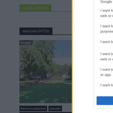
Google 
AJÁNLJUK MÉG
I want t
web or d
I want t
MAGYAR ÉPÍTŐK
purpose
I want 
Mi épül?
I want t
web or d
I want t
or app.
I want t
I want t
authenti
Belváros-Lipótváros
játszótér