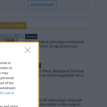
FELIRATKOZÁS
LEGNÉZETTEBB
Aktuális
Indul a diákok pénzügyi ismereteit
erősítő Pénz7 programsorozat
sonal or
Helyi hírek
ection to
Budapest-Pécs, Budapest-Szolnok:
ou may
gyorsabb és biztonságosabb lett a
 personal
vasút
out of the
 downstream
B’s List of
Gazdaság
Több mint 40 helyszínen dolgozik
fennakadás nélkül a Híd-csoport
er and store