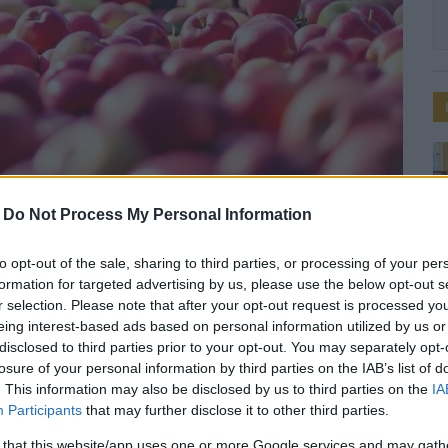
- illusztráció
-
Do Not Process My Personal Information
to opt-out of the sale, sharing to third parties, or processing of your per
ümölcstermés
formation for targeted advertising by us, please use the below opt-out s
r selection. Please note that after your opt-out request is processed y
eing interest-based ads based on personal information utilized by us or
disclosed to third parties prior to your opt-out. You may separately opt-
losure of your personal information by third parties on the IAB’s list of
. This information may also be disclosed by us to third parties on the
IA
ó, így ez már a harmadik ilyen év - mondta
Participants
that may further disclose it to other third parties.
yümölcs Szakmaközi Szervezet és Terméktanács
 that this website/app uses one or more Google services and may gath