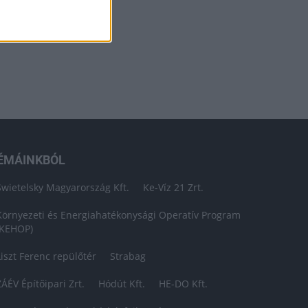
ÉMÁINKBÓL
Swietelsky Magyarország Kft.
Ke-Víz 21 Zrt.
Környezeti és Energiahatékonysági Operatív Program
(KEHOP)
Liszt Ferenc repülőtér
Strabag
ZÁÉV Építőipari Zrt.
Hódút Kft.
HE-DO Kft.