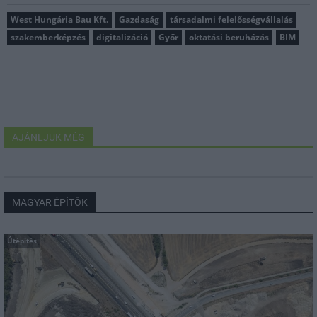
West Hungária Bau Kft.
Gazdaság
társadalmi felelősségvállalás
szakemberképzés
digitalizáció
Győr
oktatási beruházás
BIM
AJÁNLJUK MÉG
MAGYAR ÉPÍTŐK
Útépítés