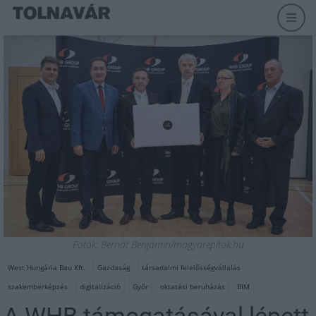
Fotók: Bernát Benjámin/magyarepitok.hu
West Hungária Bau Kft.
Gazdaság
társadalmi felelősségvállalás
szakemberképzés
digitalizáció
Győr
oktatási beruházás
BIM