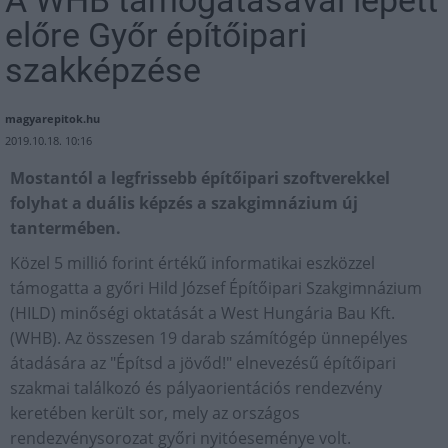
A WHB támogatásával lépett
előre Győr építőipari
szakképzése
magyarepitok.hu
2019.10.18. 10:16
Mostantól a legfrissebb építőipari szoftverekkel
folyhat a duális képzés a szakgimnázium új
tantermében.
Közel 5 millió forint értékű informatikai eszközzel
támogatta a győri Hild József Építőipari Szakgimnázium
(HILD) minőségi oktatását a West Hungária Bau Kft.
(WHB). Az összesen 19 darab számítógép ünnepélyes
átadására az "Építsd a jövőd!" elnevezésű építőipari
szakmai találkozó és pályaorientációs rendezvény
keretében került sor, mely az országos
rendezvénysorozat győri nyitóeseménye volt.