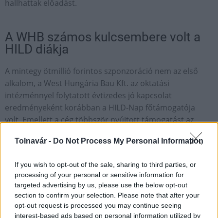
hallhattak előadást.
A WHB számos kulcsembere volt a
HILD diákja
A mintegy ötmillió forintos szponzoráció nem az első
alkalom, a West Hungária Bau Kft. az oktatási
intézménnyel folytatott évtizedes jó kapcsolat
eredményeként korábban a HILD-Nap főtámogatója
volt. Emellett a cég többször nyújtott támogatást az
iskola által működtetett Hild Alapítványnak. "A
Tolnavár -
Do Not Process My Personal Information
tehetséggondozó, oktató-, nevelőmunka tárgyi
feltételeinek fejlesztésére, az igényesebb tanulói és
If you wish to opt-out of the sale, sharing to third parties, or
tanári tevékenységek ösztönzésére, valamint a tanulók
processing of your personal or sensitive information for
anyagi terheinek csökkentésére szánt összeg az elmúlt
targeted advertising by us, please use the below opt-out
években többszázezer forintra tehető" - derült ki a cég
section to confirm your selection. Please note that after your
közleményéből.
opt-out request is processed you may continue seeing
interest-based ads based on personal information utilized by