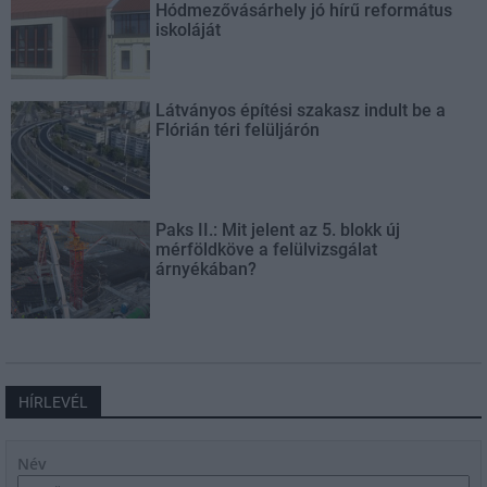
Hódmezővásárhely jó hírű református
iskoláját
Látványos építési szakasz indult be a
Flórián téri felüljárón
Paks II.: Mit jelent az 5. blokk új
mérföldköve a felülvizsgálat
árnyékában?
HÍRLEVÉL
Név