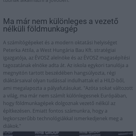
tudnak alkalmazni a jövőben.
Ma már nem különleges a vezető
nélküli földmunkagép
A számítógépeket és a modern oktatási helyiséget
Peterka Attila, a West Hungária Bau Kft. stratégiai
igazgatója, az ÉVOSZ alelnöke és az ÉVOSZ magasépítési
tagozatának elnöke adta át. Az iskola egykori tanulója a
megnyitón tartott beszédében hangsúlyozta, régi
diáktársaival olyan tudással indulhattak el a HILD-ből,
ami megalapozta a pályafutásukat. "Azóta sokat változott
a világ, ma már nem számít különlegesnek Európában,
hogy földmunkagépek dolgoznak vezető nélkül az
építkezésen. Emiatt fontos számunkra, hogy a
legkorszerűbb technológiákkal ismerkedjenek meg a
diákok."