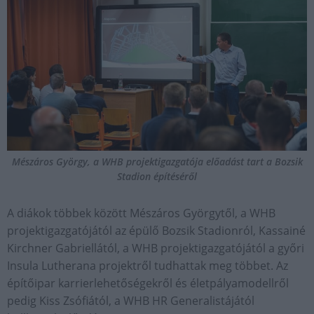
Mészáros György, a WHB projektigazgatója előadást tart a Bozsik
Stadion építéséről
A diákok többek között Mészáros Györgytől, a WHB
projektigazgatójától az épülő Bozsik Stadionról, Kassainé
Kirchner Gabriellától, a WHB projektigazgatójától a győri
Insula Lutherana projektről tudhattak meg többet. Az
építőipar karrierlehetőségekről és életpályamodellről
pedig Kiss Zsófiától, a WHB HR Generalistájától