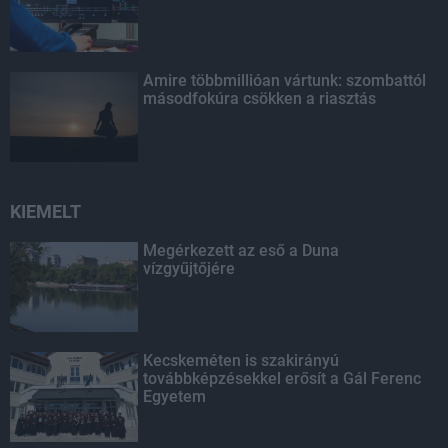
Amire többmillióan vártunk: szombattól
másodfokúra csökken a riasztás
KIEMELT
Megérkezett az eső a Duna
vízgyűjtőjére
Kecskeméten is szakirányú
továbbképzésekkel erősít a Gál Ferenc
Egyetem