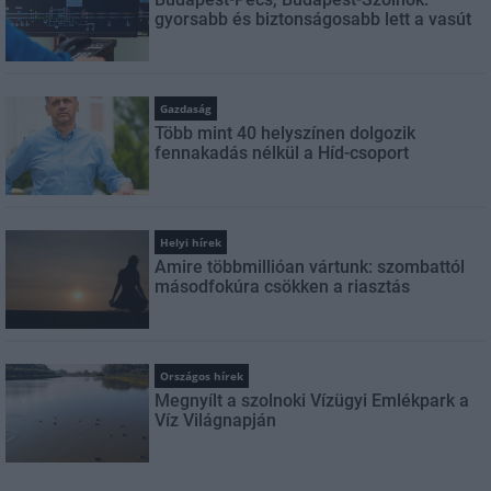
gyorsabb és biztonságosabb lett a vasút
Gazdaság
Több mint 40 helyszínen dolgozik
fennakadás nélkül a Híd-csoport
Helyi hírek
Amire többmillióan vártunk: szombattól
másodfokúra csökken a riasztás
Országos hírek
Megnyílt a szolnoki Vízügyi Emlékpark a
Víz Világnapján