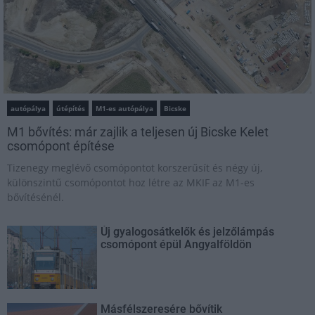
autópálya
útépítés
M1-es autópálya
Bicske
M1 bővítés: már zajlik a teljesen új Bicske Kelet
csomópont építése
Tizenegy meglévő csomópontot korszerűsít és négy új,
különszintű csomópontot hoz létre az MKIF az M1-es
bővítésénél.
Új gyalogosátkelők és jelzőlámpás
csomópont épül Angyalföldön
Másfélszeresére bővítik