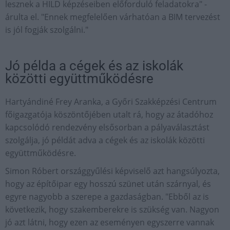
lesznek a HILD képzéseiben előforduló feladatokra" -
árulta el. "Ennek megfelelően várhatóan a BIM tervezést
is jól fogják szolgálni."
Jó példa a cégek és az iskolák
közötti együttműködésre
Hartyándiné Frey Aranka, a Győri Szakképzési Centrum
főigazgatója köszöntőjében utalt rá, hogy az átadóhoz
kapcsolódó rendezvény elsősorban a pályaválasztást
szolgálja, jó példát adva a cégek és az iskolák közötti
együttműködésre.
Simon Róbert országgyűlési képviselő azt hangsúlyozta,
hogy az építőipar egy hosszú szünet után szárnyal, és
egyre nagyobb a szerepe a gazdaságban. "Ebből az is
következik, hogy szakemberekre is szükség van. Nagyon
jó azt látni, hogy ezen az eseményen egyszerre vannak