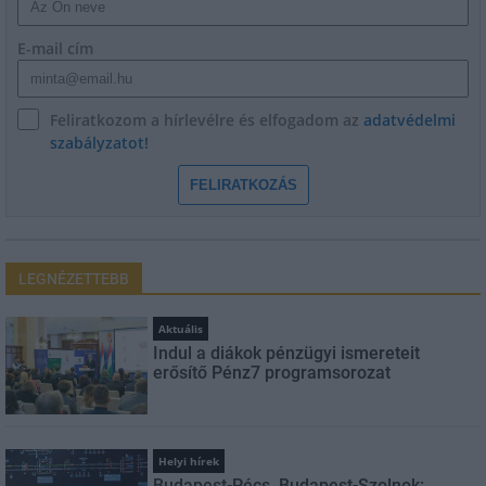
E-mail cím
Feliratkozom a hírlevélre és elfogadom az
adatvédelmi
szabályzatot!
FELIRATKOZÁS
LEGNÉZETTEBB
Aktuális
Indul a diákok pénzügyi ismereteit
erősítő Pénz7 programsorozat
Helyi hírek
Budapest-Pécs, Budapest-Szolnok: