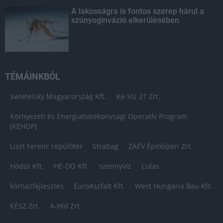
A lakosságra is fontos szerep hárul a
szúnyoginvázió elkerülésében
TÉMÁINKBÓL
Swietelsky Magyarország Kft.
Ke-Víz 21 Zrt.
Környezeti és Energiahatékonysági Operatív Program
(KEHOP)
Liszt Ferenc repülőtér
Strabag
ZÁÉV Építőipari Zrt.
Hódút Kft.
HE-DO Kft.
szennyvíz
Colas
kórházfejlesztés
EuroAszfalt Kft.
West Hungária Bau Kft.
KÉSZ Zrt.
A-Híd Zrt.