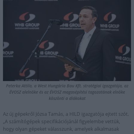
Peterka Attila, a West Hungária Bau Kft. stratégiai igazgatója, az
ÉVOSZ alelnöke és az ÉVOSZ magasépítési tagozatának elnöke
köszönti a diákokat​
Az új gépekről Józsa Tamás, a HILD igazgatója ejtett szót.
„A számítógépek specifikációjánál figyelembe vettük,
hogy olyan gépeket válasszunk, amelyek alkalmasak