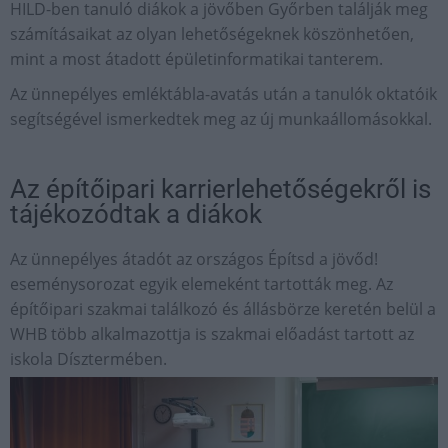
HILD-ben tanuló diákok a jövőben Győrben találják meg
számításaikat az olyan lehetőségeknek köszönhetően,
mint a most átadott épületinformatikai tanterem.
Az ünnepélyes emléktábla-avatás után a tanulók oktatóik
segítségével ismerkedtek meg az új munkaállomásokkal.
Az építőipari karrierlehetőségekről is
tájékozódtak a diákok
Az ünnepélyes átadót az országos Építsd a jövőd!
eseménysorozat egyik elemeként tartották meg. Az
építőipari szakmai találkozó és állásbörze keretén belül a
WHB több alkalmazottja is szakmai előadást tartott az
iskola Dísztermében.