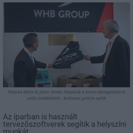
Peterka Attila és Józsa Tamás leleplezik a terem támogatásáról
szóló emléktáblát - kattintva galéria nyílik
Az iparban is használt
tervezőszoftverek segítik a helyszíni
munkát