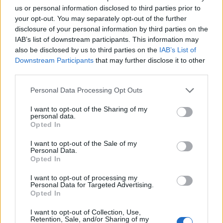
us or personal information disclosed to third parties prior to
your opt-out. You may separately opt-out of the further
disclosure of your personal information by third parties on the
IAB’s list of downstream participants. This information may
also be disclosed by us to third parties on the
IAB’s List of
Downstream Participants
that may further disclose it to other
third parties.
Please note that this website/app uses one or more Google
Personal Data Processing Opt Outs
services and may gather and store information including but
not limited to your visit or usage behaviour. You may click to
I want to opt-out of the Sharing of my
personal data.
grant or deny consent to Google and its third-party tags to
Opted In
use your data for below specified purposes in below Google
consent section.
I want to opt-out of the Sale of my
A szakmai előadásokon izgalmas témákat érintettek az előadók
Personal Data.
Opted In
A WHB életében kiemelten fontos szerepet játszik az
I want to opt-out of processing my
intézmény, a cég tulajdonosa, ügyvezető igazgatója, Paár
Personal Data for Targeted Advertising.
Opted In
Attila, valamint a cég számos vezetőségi tagjának alma
matere a HILD volt.
I want to opt-out of Collection, Use,
Retention, Sale, and/or Sharing of my