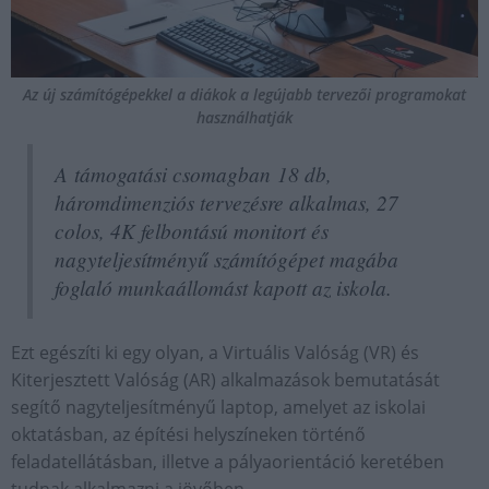
Az új számítógépekkel a diákok a legújabb tervezői programokat
használhatják
A támogatási csomagban 18 db,
háromdimenziós tervezésre alkalmas, 27
colos, 4K felbontású monitort és
nagyteljesítményű számítógépet magába
foglaló munkaállomást kapott az iskola.
Ezt egészíti ki egy olyan, a Virtuális Valóság (VR) és
Kiterjesztett Valóság (AR) alkalmazások bemutatását
segítő nagyteljesítményű laptop, amelyet az iskolai
oktatásban, az építési helyszíneken történő
feladatellátásban, illetve a pályaorientáció keretében