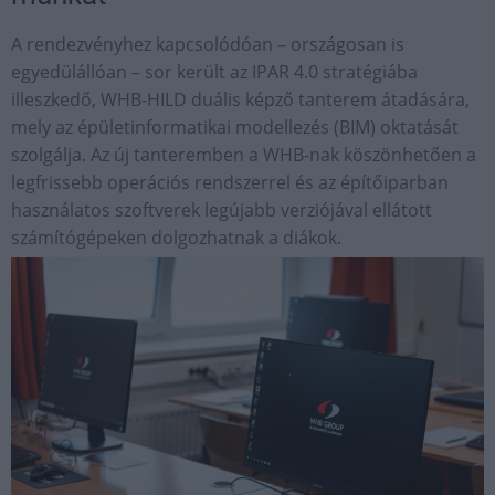
A rendezvényhez kapcsolódóan – országosan is
egyedülállóan – sor került az IPAR 4.0 stratégiába
illeszkedő, WHB-HILD duális képző tanterem átadására,
mely az épületinformatikai modellezés (BIM) oktatását
szolgálja. Az új tanteremben a WHB-nak köszönhetően a
legfrissebb operációs rendszerrel és az építőiparban
használatos szoftverek legújabb verziójával ellátott
számítógépeken dolgozhatnak a diákok.