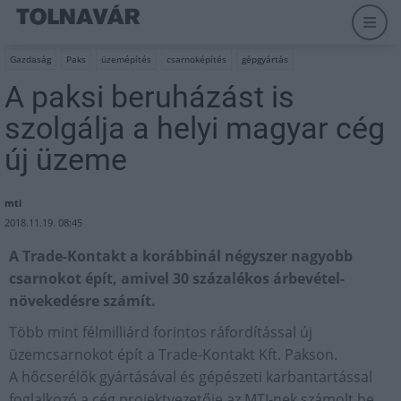
Gazdaság
Paks
üzemépítés
csarnoképítés
gépgyártás
A paksi beruházást is
szolgálja a helyi magyar cég
új üzeme
mti
2018.11.19. 08:45
A Trade-Kontakt a korábbinál négyszer nagyobb
csarnokot épít, amivel 30 százalékos árbevétel-
növekedésre számít.
Több mint félmilliárd forintos ráfordítással új
üzemcsarnokot épít a Trade-Kontakt Kft. Pakson.
A hőcserélők gyártásával és gépészeti karbantartással
foglalkozó a cég projektvezetője az MTI-nek számolt be.