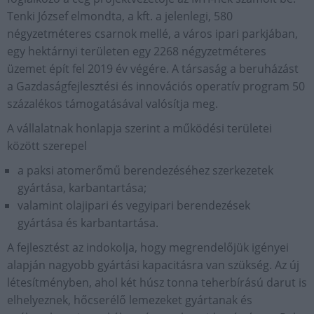
Tenki József elmondta, a kft. a jelenlegi, 580
négyzetméteres csarnok mellé, a város ipari parkjában,
egy hektárnyi területen egy 2268 négyzetméteres
üzemet épít fel 2019 év végére. A társaság a beruházást
a Gazdaságfejlesztési és innovációs operatív program 50
százalékos támogatásával valósítja meg.
A vállalatnak honlapja szerint a működési területei
között szerepel
a paksi atomerőmű berendezéséhez szerkezetek
gyártása, karbantartása;
valamint olajipari és vegyipari berendezések
gyártása és karbantartása.
A fejlesztést az indokolja, hogy megrendelőjük igényei
alapján nagyobb gyártási kapacitásra van szükség. Az új
létesítményben, ahol két húsz tonna teherbírású darut is
elhelyeznek, hőcserélő lemezeket gyártanak és