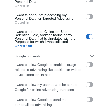
Personal Data.
autópálya
útépítés
M1-es autópálya
Bicske
Opted In
M1 bővítés: már zajlik a teljesen új Bicske Kelet
I want to opt-out of processing my
csomópont építése
Personal Data for Targeted Advertising.
Opted In
Tizenegy meglévő csomópontot korszerűsít és négy új,
különszintű csomópontot hoz létre az MKIF az M1-es
I want to opt-out of Collection, Use,
bővítésénél.
Retention, Sale, and/or Sharing of my
Personal Data that Is Unrelated with the
Purposes for which it was collected.
Új gyalogosátkelők és jelzőlámpás
Opted Out
csomópont épül Angyalföldön
Google consents
I want to allow Google to enable storage
related to advertising like cookies on web or
Másfélszeresére bővítik
device identifiers in apps.
Hódmezővásárhely jó hírű református
iskoláját
I want to allow my user data to be sent to
Google for online advertising purposes.
Látványos építési szakasz indult be a
I want to allow Google to send me
Flórián téri felüljárón
personalized advertising.