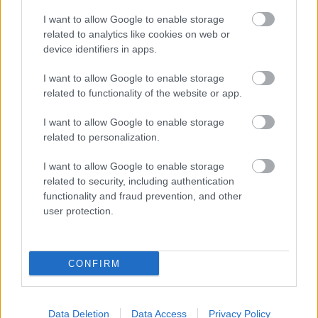
I want to allow Google to enable storage
related to analytics like cookies on web or
device identifiers in apps.
Paks II.: Mit jelent az 5. blokk új
mérföldköve a felülvizsgálat
árnyékában?
I want to allow Google to enable storage
related to functionality of the website or app.
I want to allow Google to enable storage
related to personalization.
HÍRLEVÉL
I want to allow Google to enable storage
related to security, including authentication
functionality and fraud prevention, and other
Név
user protection.
E-mail cím
CONFIRM
Feliratkozom a hírlevélre és elfogadom az
adatvédelmi
szabályzatot!
Data Deletion
Data Access
Privacy Policy