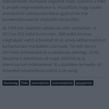
acélszerkezeti munkákat végeznek majd, számítva a Paks
II. projekt megrendeléseire is. Hozzáfűzte, hogy a paksi
atomerőmű számára korábban gyártottak már
kondenzátorokat és olajhűtők hőcserélőit.
Az 1993-ban alapított vállalkozás idén várhatóan - a
2017-es 312 millió forint után - 500 millió forintot
meghaladó nettó árbevételt ér el, amely kétharmadrészt
karbantartási munkákból származik. Terveik szerint
2019-ben árbevételük és a vállalkozás jelenlegi, 23 fős
létszáma is jelentősen nő majd. 2020-tól az új
üzemcsarnok működésével 30 százalékos termelés- és
árbevétel-növekedésre számít a társaság.
Gazdaság
Paks
üzemépítés
csarnoképítés
gépgyártás