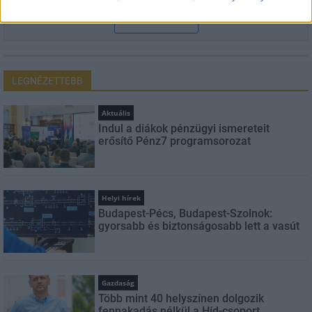
FELIRATKOZÁS
LEGNÉZETTEBB
Aktuális
Indul a diákok pénzügyi ismereteit
erősítő Pénz7 programsorozat
Helyi hírek
Budapest-Pécs, Budapest-Szolnok:
gyorsabb és biztonságosabb lett a vasút
Gazdaság
Több mint 40 helyszínen dolgozik
fennakadás nélkül a Híd-csoport