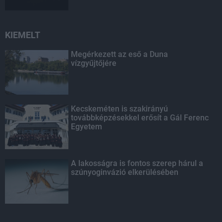
KIEMELT
Megérkezett az eső a Duna
vízgyűjtőjére
Kecskeméten is szakirányú
továbbképzésekkel erősít a Gál Ferenc
Egyetem
A lakosságra is fontos szerep hárul a
szúnyoginvázió elkerülésében