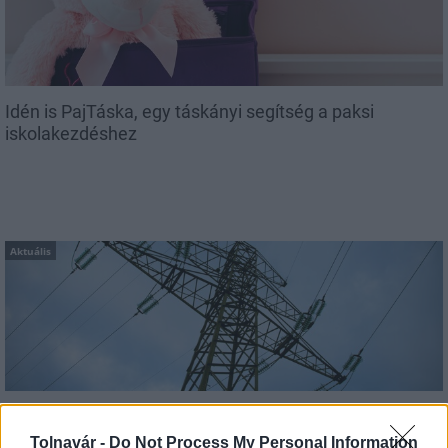
Idén is PajTáska, egy táskányi segítség a paksi
iskolakezdéshez
Aktuális
Energiaválság: az éjszakai fordulat bizakodásra ad okot
Tolnavár -
Do Not Process My Personal Information