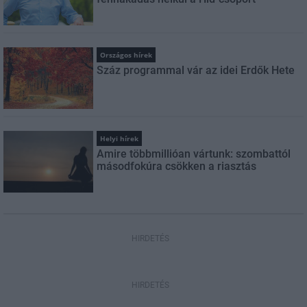
Országos hírek
Száz programmal vár az idei Erdők Hete
Helyi hírek
Amire többmillióan vártunk: szombattól
másodfokúra csökken a riasztás
HIRDETÉS
HIRDETÉS