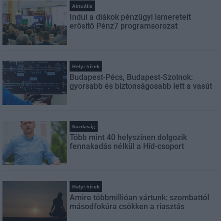
Aktuális
Indul a diákok pénzügyi ismereteit
erősítő Pénz7 programsorozat
Helyi hírek
Budapest-Pécs, Budapest-Szolnok:
gyorsabb és biztonságosabb lett a vasút
Gazdaság
Több mint 40 helyszínen dolgozik
fennakadás nélkül a Híd-csoport
Helyi hírek
Amire többmillióan vártunk: szombattól
másodfokúra csökken a riasztás