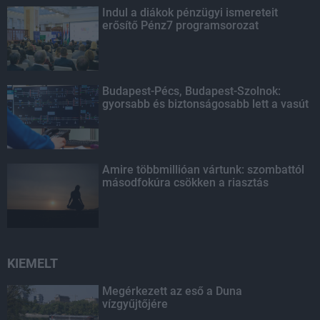
Indul a diákok pénzügyi ismereteit
erősítő Pénz7 programsorozat
Budapest-Pécs, Budapest-Szolnok:
gyorsabb és biztonságosabb lett a vasút
Amire többmillióan vártunk: szombattól
másodfokúra csökken a riasztás
KIEMELT
Megérkezett az eső a Duna
vízgyűjtőjére