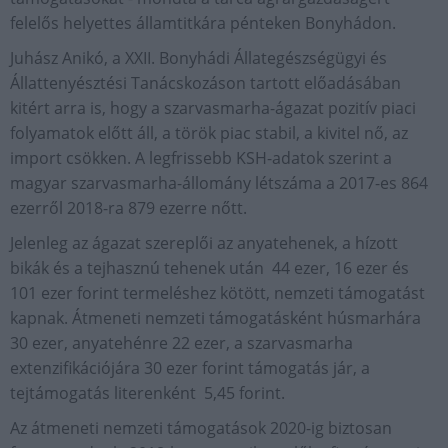
felelős helyettes államtitkára pénteken Bonyhádon.
Juhász Anikó, a XXII. Bonyhádi Állategészségügyi és
Állattenyésztési Tanácskozáson tartott előadásában
kitért arra is, hogy a szarvasmarha-ágazat pozitív piaci
folyamatok előtt áll, a török piac stabil, a kivitel nő, az
import csökken. A legfrissebb KSH-adatok szerint a
magyar szarvasmarha-állomány létszáma a 2017-es 864
ezerről 2018-ra 879 ezerre nőtt.
Jelenleg az ágazat szereplői az anyatehenek, a hízott
bikák és a tejhasznú tehenek után 44 ezer, 16 ezer és
101 ezer forint termeléshez kötött, nemzeti támogatást
kapnak. Átmeneti nemzeti támogatásként húsmarhára
30 ezer, anyatehénre 22 ezer, a szarvasmarha
extenzifikációjára 30 ezer forint támogatás jár, a
tejtámogatás literenként 5,45 forint.
Az átmeneti nemzeti támogatások 2020-ig biztosan