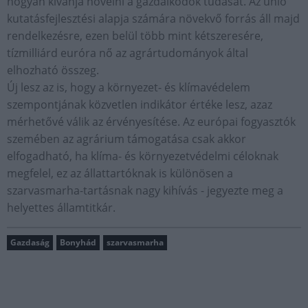
hogyan kívánja növelni a gazdálkodók tudását. Az unió
kutatásfejlesztési alapja számára növekvő forrás áll majd
rendelkezésre, ezen belül több mint kétszeresére,
tízmilliárd euróra nő az agrártudományok által
elhozható összeg.
Új lesz az is, hogy a környezet- és klímavédelem
szempontjának közvetlen indikátor értéke lesz, azaz
mérhetővé válik az érvényesítése. Az európai fogyasztók
szemében az agrárium támogatása csak akkor
elfogadható, ha klíma- és környezetvédelmi céloknak
megfelel, ez az állattartóknak is különösen a
szarvasmarha-tartásnak nagy kihívás - jegyezte meg a
helyettes államtitkár.
Gazdaság
Bonyhád
szarvasmarha