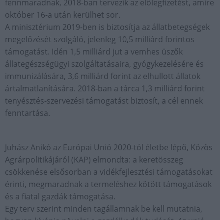
fennmaradnak, 2018-ban tervezik az előlegfizetést, amire
október 16-a után kerülhet sor.
A minisztérium 2019-ben is biztosítja az állatbetegségek
megelőzését szolgáló, jelenleg 10,5 milliárd forintos
támogatást. Idén 1,5 milliárd jut a vemhes üszők
állategészségügyi szolgáltatásaira, gyógykezelésére és
immunizálására, 3,6 milliárd forint az elhullott állatok
ártalmatlanítására. 2018-ban a tárca 1,3 milliárd forint
tenyésztés-szervezési támogatást biztosít, a cél ennek
fenntartása.
Juhász Anikó az Európai Unió 2020-tól életbe lépő, Közös
Agrárpolitikájáról (KAP) elmondta: a keretösszeg
csökkenése elsősorban a vidékfejlesztési támogatásokat
érinti, megmaradnak a termeléshez kötött támogatások
és a fiatal gazdák támogatása.
Egy terv szerint minden tagállamnak be kell mutatnia,