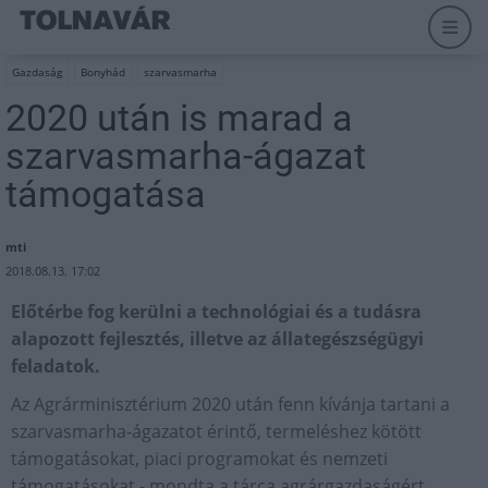
Gazdaság
Bonyhád
szarvasmarha
2020 után is marad a
szarvasmarha-ágazat
támogatása
mti
2018.08.13. 17:02
Előtérbe fog kerülni a technológiai és a tudásra
alapozott fejlesztés, illetve az állategészségügyi
feladatok.
Az Agrárminisztérium 2020 után fenn kívánja tartani a
szarvasmarha-ágazatot érintő, termeléshez kötött
támogatásokat, piaci programokat és nemzeti
támogatásokat - mondta a tárca agrárgazdaságért