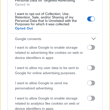
Personal Data for Targeted Advertising.
Opted In
M1 bővítés: már zajlik a teljesen új
Bicske Kelet csomópont építése
I want to opt-out of Collection, Use,
Retention, Sale, and/or Sharing of my
Personal Data that Is Unrelated with the
Purposes for which it was collected.
Opted Out
Új gyalogosátkelők és jelzőlámpás
Google consents
csomópont épül Angyalföldön
I want to allow Google to enable storage
related to advertising like cookies on web or
device identifiers in apps.
Másfélszeresére bővítik
Hódmezővásárhely jó hírű református
I want to allow my user data to be sent to
iskoláját
Google for online advertising purposes.
I want to allow Google to send me
personalized advertising.
Látványos építési szakasz indult be a
Flórián téri felüljárón
I want to allow Google to enable storage
related to analytics like cookies on web or
device identifiers in apps.