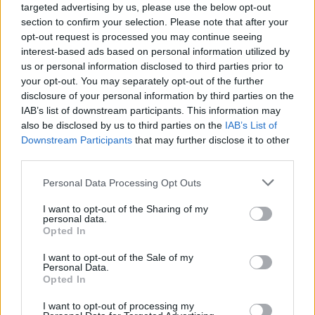
targeted advertising by us, please use the below opt-out
section to confirm your selection. Please note that after your
Aktuális
opt-out request is processed you may continue seeing
interest-based ads based on personal information utilized by
us or personal information disclosed to third parties prior to
your opt-out. You may separately opt-out of the further
disclosure of your personal information by third parties on the
IAB’s list of downstream participants. This information may
also be disclosed by us to third parties on the
IAB’s List of
Downstream Participants
that may further disclose it to other
third parties.
Please note that this website/app uses one or more Google
Personal Data Processing Opt Outs
services and may gather and store information including but
not limited to your visit or usage behaviour. You may click to
I want to opt-out of the Sharing of my
personal data.
Tata
műemlékfelújítás
műemlék
restaurálás
grant or deny consent to Google and its third-party tags to
Opted In
use your data for below specified purposes in below Google
Történelmi táj, amelynek minden köve mesél –
consent section.
megújul a tatai Angolkert
I want to opt-out of the Sale of my
Personal Data.
A projekt részeként megújulnak a területen található
Opted In
műemlékek, köztük a különleges Műromok, valamint a közeli
I want to opt-out of processing my
Várkanyarban álló Nepomuki Szent János híd és szobor is.