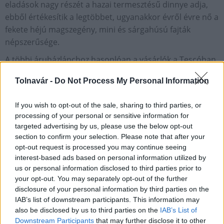
eladások nagy részét a hazai termesztésű dinnye adja,
ebből értékesítik a legtöbbet, ugyanakkor évről évre nő a
fekete héjú magszegény, mini és sárgahúsú fajták
népszerűsége.
A többi áruházlánchoz hasonlóan a vásárlók a Tescóban
is a Magyarországról származó dinnyéket olyan papír
Tolnavár -
Do Not Process My Personal Information
konténerben találhatják, amely jelzi, hogy a termék hazai
termelőtől származik - közölte a Tesco.
If you wish to opt-out of the sale, sharing to third parties, or
processing of your personal or sensitive information for
Gazdaság
dinnye
targeted advertising by us, please use the below opt-out
section to confirm your selection. Please note that after your
opt-out request is processed you may continue seeing
interest-based ads based on personal information utilized by
us or personal information disclosed to third parties prior to
your opt-out. You may separately opt-out of the further
disclosure of your personal information by third parties on the
AJÁNLJUK MÉG
IAB’s list of downstream participants. This information may
also be disclosed by us to third parties on the
IAB’s List of
Downstream Participants
that may further disclose it to other