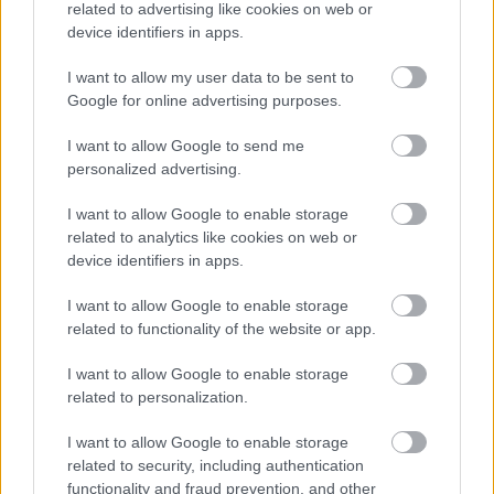
műemlékek, köztük a különleges Műromok, valamint a közeli
related to advertising like cookies on web or
Várkanyarban álló Nepomuki Szent János híd és szobor is.
device identifiers in apps.
I want to allow my user data to be sent to
M1 bővítés: már zajlik a teljesen új
Bicske Kelet csomópont építése
Google for online advertising purposes.
I want to allow Google to send me
personalized advertising.
Új gyalogosátkelők és jelzőlámpás
I want to allow Google to enable storage
csomópont épül Angyalföldön
related to analytics like cookies on web or
device identifiers in apps.
I want to allow Google to enable storage
Másfélszeresére bővítik
related to functionality of the website or app.
Hódmezővásárhely jó hírű református
iskoláját
I want to allow Google to enable storage
related to personalization.
I want to allow Google to enable storage
Látványos építési szakasz indult be a
Flórián téri felüljárón
related to security, including authentication
functionality and fraud prevention, and other