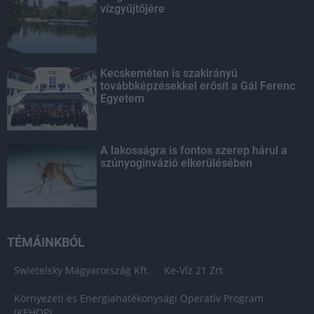
vízgyűjtőjére
Kecskeméten is szakirányú
továbbképzésekkel erősít a Gál Ferenc
Egyetem
A lakosságra is fontos szerep hárul a
szúnyoginvázió elkerülésében
TÉMÁINKBÓL
Swietelsky Magyarország Kft.
Ke-Víz 21 Zrt.
Környezeti és Energiahatékonysági Operatív Program
(KEHOP)