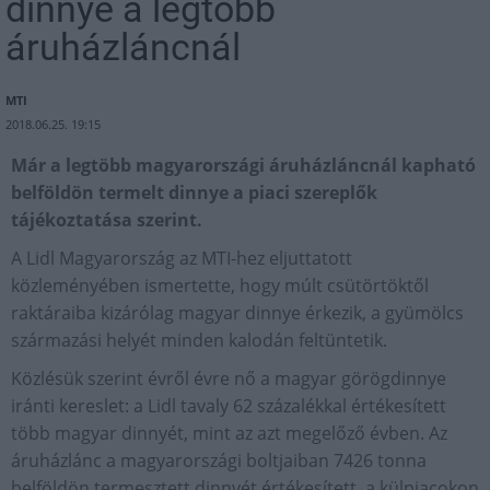
dinnye a legtöbb
áruházláncnál
MTI
2018.06.25. 19:15
Már a legtöbb magyarországi áruházláncnál kapható
belföldön termelt dinnye a piaci szereplők
tájékoztatása szerint.
A Lidl Magyarország az MTI-hez eljuttatott
közleményében ismertette, hogy múlt csütörtöktől
raktáraiba kizárólag magyar dinnye érkezik, a gyümölcs
származási helyét minden kalodán feltüntetik.
Közlésük szerint évről évre nő a magyar görögdinnye
iránti kereslet: a Lidl tavaly 62 százalékkal értékesített
több magyar dinnyét, mint az azt megelőző évben. Az
áruházlánc a magyarországi boltjaiban 7426 tonna
belföldön termesztett dinnyét értékesített, a külpiacokon