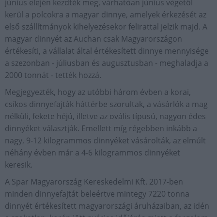
június elején kezdték meg, várhatóan június végétől
kerül a polcokra a magyar dinnye, amelyek érkezését az
első szállítmányok kihelyezésekor felirattal jelzik majd. A
magyar dinnyét az Auchan csak Magyarországon
értékesíti, a vállalat által értékesített dinnye mennyisége
a szezonban - júliusban és augusztusban - meghaladja a
2000 tonnát - tették hozzá.
Megjegyezték, hogy az utóbbi három évben a korai,
csíkos dinnyefajták háttérbe szorultak, a vásárlók a mag
nélküli, fekete héjú, illetve az ovális típusú, nagyon édes
dinnyéket választják. Emellett míg régebben inkább a
nagy, 9-12 kilogrammos dinnyéket vásárolták, az elmúlt
néhány évben már a 4-6 kilogrammos dinnyéket
keresik.
A Spar Magyarország Kereskedelmi Kft. 2017-ben
minden dinnyefajtát beleértve mintegy 7220 tonna
dinnyét értékesített magyarországi áruházaiban, az idén