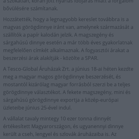
a szokatlan, korán jött nyárias időjárás miatt a forgalom
bővülésére számítanak.
Hozzátették, hogy a legnagyobb kereslet továbbra is a
magvas görögdinnye iránt van, amelynek származását a
szállítók a papír kalodán jelzik. A magszegény és
sárgahúsú dinnye esetén a már több éves gyakorlatnak
megfelelően címkét alkalmaznak. A fogyasztói árakat a
beszerzési árak alakítják - közölte a SPAR.
A Tesco-Global Áruházak Zrt. a június 18-ai héten kezdte
meg a magyar magos görögdinnye beszerzését, és
mostantól kizárólag magyar forrásból szerzi be a teljes
görögdinnye választékot. A fekete magszegény, mini és
sárgahúsú görögdinnye exportja a közép-európai
üzleteibe június 25-ével indul.
A vállalat tavaly mintegy 10 ezer tonna dinnyét
értékesített Magyarországon, és ugyanennyi dinnye
került a cseh, lengyel és szlovák áruházaiba is. Az