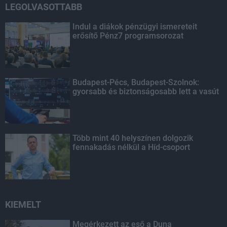
LEGOLVASOTTABB
Indul a diákok pénzügyi ismereteit
erősítő Pénz7 programsorozat
Budapest-Pécs, Budapest-Szolnok:
gyorsabb és biztonságosabb lett a vasút
Több mint 40 helyszínen dolgozik
fennakadás nélkül a Híd-csoport
KIEMELT
Megérkezett az eső a Duna