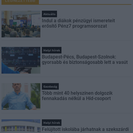
LEGNÉZETTEBB
Aktuális
Indul a diákok pénzügyi ismereteit
erősítő Pénz7 programsorozat
Helyi hírek
Budapest-Pécs, Budapest-Szolnok:
gyorsabb és biztonságosabb lett a vasút
Gazdaság
Több mint 40 helyszínen dolgozik
fennakadás nélkül a Híd-csoport
Helyi hírek
Felújított iskolába járhatnak a szekszárdi