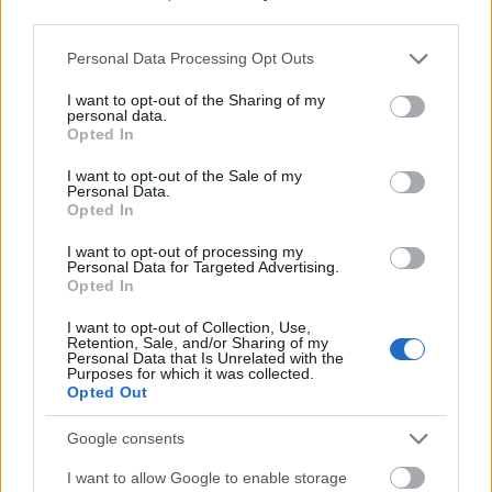
third parties.
MAGYAR ÉPÍTŐK
Please note that this website/app uses one or more Google
Personal Data Processing Opt Outs
services and may gather and store information including but
Aktuális
not limited to your visit or usage behaviour. You may click to
I want to opt-out of the Sharing of my
personal data.
grant or deny consent to Google and its third-party tags to
Opted In
use your data for below specified purposes in below Google
consent section.
I want to opt-out of the Sale of my
Personal Data.
Opted In
I want to opt-out of processing my
Personal Data for Targeted Advertising.
Opted In
I want to opt-out of Collection, Use,
Retention, Sale, and/or Sharing of my
Personal Data that Is Unrelated with the
Purposes for which it was collected.
Tata
műemlékfelújítás
műemlék
restaurálás
Opted Out
Történelmi táj, amelynek minden köve mesél –
megújul a tatai Angolkert
Google consents
A projekt részeként megújulnak a területen található
I want to allow Google to enable storage