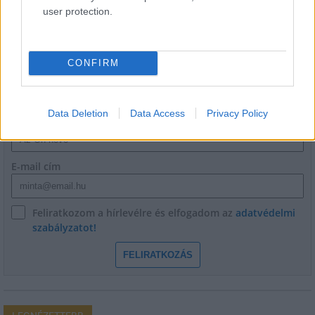
user protection.
CONFIRM
HÍRLEVÉL
Data Deletion
Data Access
Privacy Policy
Név
E-mail cím
Feliratkozom a hírlevélre és elfogadom az
adatvédelmi
szabályzatot!
FELIRATKOZÁS