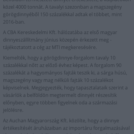
közel 4000 tonnát. A tavalyi szezonban a magszegény
görögdinnyéből 150 százalékkal adtak el többet, mint
2016-ban.
A CBA Kereskedelmi Kft. hálózatába az első magyar
dinnyeszállítmány június közepén érkezett meg -
tájékoztatott a cég az MTI megkeresésére.
Kiemelték, hogy a görögdinnye-forgalom tavaly 10
százalékkal nőtt az előző évhez képest. A forgalom 90
százalékát a hagyományos fajták teszik ki, a sárga húsú,
magszegény vagy mag nélküli fajták 10 százalékot
képviselnek. Megjegyezték, hogy tapasztalataik szerint a
vásárlók a belföldön megtermelt dinnyét részesítik
előnyben, egyre többen figyelnek oda a származási
jelölésre.
Az Auchan Magyarország Kft. közölte, hogy a dinnye
értékesítését áruházaiban az importáru forgalmazásával