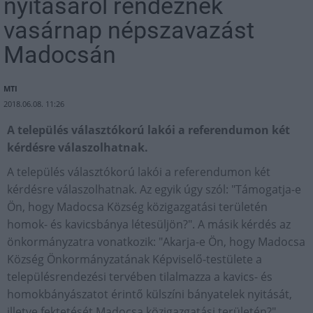
nyitásáról rendeznek
vasárnap népszavazást
Madocsán
MTI
2018.06.08. 11:26
A település választókorú lakói a referendumon két
kérdésre válaszolhatnak.
A település választókorú lakói a referendumon két
kérdésre válaszolhatnak. Az egyik úgy szól: "Támogatja-e
Ön, hogy Madocsa Község közigazgatási területén
homok- és kavicsbánya létesüljön?". A másik kérdés az
önkormányzatra vonatkozik: "Akarja-e Ön, hogy Madocsa
Község Önkormányzatának Képviselő-testülete a
településrendezési tervében tilalmazza a kavics- és
homokbányászatot érintő külszíni bányatelek nyitását,
illetve fektetését Madocsa közigazgatási területén?"