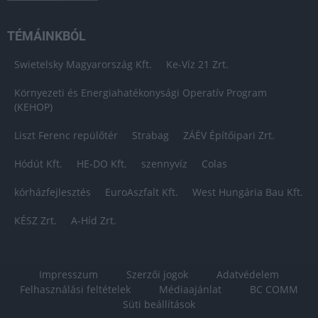
TÉMÁINKBÓL
Swietelsky Magyarország Kft.
Ke-Víz 21 Zrt.
Környezeti és Energiahatékonysági Operatív Program
(KEHOP)
Liszt Ferenc repülőtér
Strabag
ZÁÉV Építőipari Zrt.
Hódút Kft.
HE-DO Kft.
szennyvíz
Colas
kórházfejlesztés
EuroAszfalt Kft.
West Hungária Bau Kft.
KÉSZ Zrt.
A-Híd Zrt.
Impresszum
Szerzői jogok
Adatvédelem
Felhasználási feltételek
Médiaajánlat
BC COMM
Süti beállítások