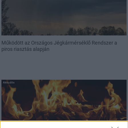
Működött az Országos Jégkármérséklő Rendszer a
piros riasztás alapján
Aktuális