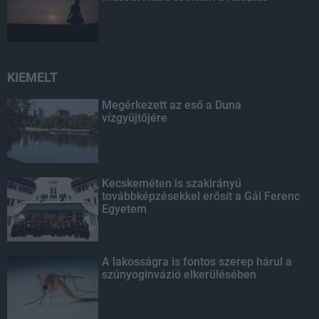
KIEMELT
Megérkezett az eső a Duna
vízgyűjtőjére
Kecskeméten is szakirányú
továbbképzésekkel erősít a Gál Ferenc
Egyetem
A lakosságra is fontos szerep hárul a
szúnyoginvázió elkerülésében