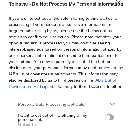
Péntektől Budapesten és 10 vármegyében megszűnik
Tolnavár -
Do Not Process My Personal Information
a tűzgyújtási tilalom
If you wish to opt-out of the sale, sharing to third parties, or
processing of your personal or sensitive information for
targeted advertising by us, please use the below opt-out
section to confirm your selection. Please note that after your
opt-out request is processed you may continue seeing
interest-based ads based on personal information utilized by
MAGYAR ÉPÍTŐK
us or personal information disclosed to third parties prior to
your opt-out. You may separately opt-out of the further
disclosure of your personal information by third parties on the
Útépítés
IAB’s list of downstream participants. This information may
also be disclosed by us to third parties on the
IAB’s List of
Downstream Participants
that may further disclose it to other
third parties.
Please note that this website/app uses one or more Google
Personal Data Processing Opt Outs
services and may gather and store information including but
not limited to your visit or usage behaviour. You may click to
I want to opt-out of the Sharing of my
personal data.
grant or deny consent to Google and its third-party tags to
Opted In
use your data for below specified purposes in below Google