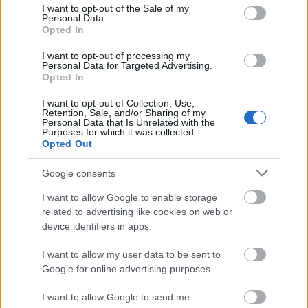
consent section.
I want to opt-out of the Sale of my
Personal Data.
Opted In
autópálya
útépítés
M1-es autópálya
Bicske
I want to opt-out of processing my
M1 bővítés: már zajlik a teljesen új Bicske Kelet
Personal Data for Targeted Advertising.
csomópont építése
Opted In
Tizenegy meglévő csomópontot korszerűsít és négy új,
I want to opt-out of Collection, Use,
különszintű csomópontot hoz létre az MKIF az M1-es
Retention, Sale, and/or Sharing of my
bővítésénél.
Personal Data that Is Unrelated with the
Purposes for which it was collected.
Opted Out
Új gyalogosátkelők és jelzőlámpás
csomópont épül Angyalföldön
Google consents
I want to allow Google to enable storage
related to advertising like cookies on web or
device identifiers in apps.
Másfélszeresére bővítik
Hódmezővásárhely jó hírű református
I want to allow my user data to be sent to
iskoláját
Google for online advertising purposes.
I want to allow Google to send me
Látványos építési szakasz indult be a