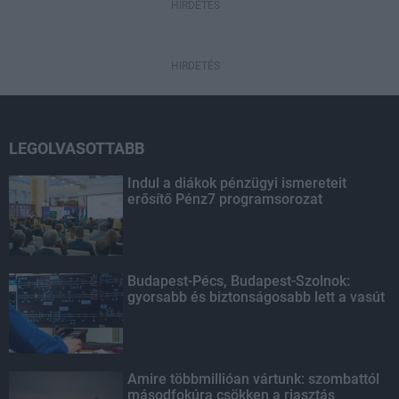
HIRDETÉS
HIRDETÉS
LEGOLVASOTTABB
Indul a diákok pénzügyi ismereteit
erősítő Pénz7 programsorozat
Budapest-Pécs, Budapest-Szolnok:
gyorsabb és biztonságosabb lett a vasút
Amire többmillióan vártunk: szombattól
másodfokúra csökken a riasztás