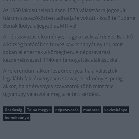
Az 1950 lakosú településen 1573 választásra jogosult
három szavazókörben adhatja le voksát - közölte Tubáné
Benák Ibolya aljegyző az MTI-vel.
A népszavazás előzménye, hogy a szekszárdi Bet-Bau Kft.
a község határában tervez kavicsbányát nyitni, amit
sokan elleneznek a községben. A népszavazási
kezdeményezést 1140-en támogatták aláírásukkal.
A referendum akkor lesz érvényes, ha a választók
legalább fele érvényesen szavaz, eredményes pedig
akkor, ha az érvényes szavazatok több mint fele
ugyanúgy válaszolja meg a feltett kérdést.
Gazdaság
Tolna megye
népszavazás
madocsa
kavicsbánya
homokbánya