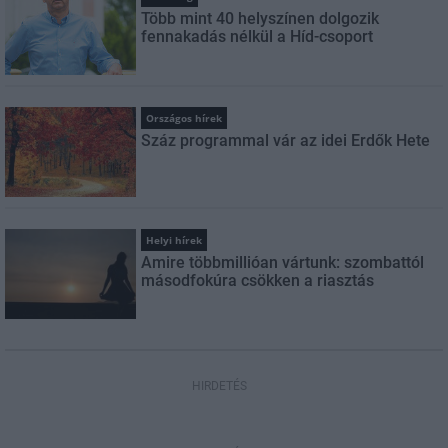
Több mint 40 helyszínen dolgozik
fennakadás nélkül a Híd-csoport
Országos hírek
Száz programmal vár az idei Erdők Hete
Helyi hírek
Amire többmillióan vártunk: szombattól
másodfokúra csökken a riasztás
HIRDETÉS