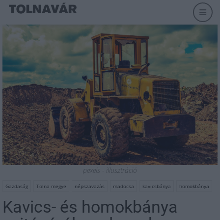
pexels - illusztráció
Gazdaság
Tolna megye
népszavazás
madocsa
kavicsbánya
homokbánya
Kavics- és homokbánya