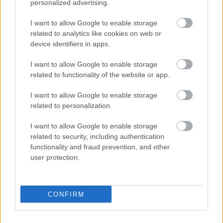
personalized advertising.
Flórián téri felüljárón
I want to allow Google to enable storage
related to analytics like cookies on web or
device identifiers in apps.
Paks II.: Mit jelent az 5. blokk új
mérföldköve a felülvizsgálat
I want to allow Google to enable storage
árnyékában?
related to functionality of the website or app.
I want to allow Google to enable storage
related to personalization.
I want to allow Google to enable storage
HÍRLEVÉL
related to security, including authentication
functionality and fraud prevention, and other
user protection.
Név
E-mail cím
CONFIRM