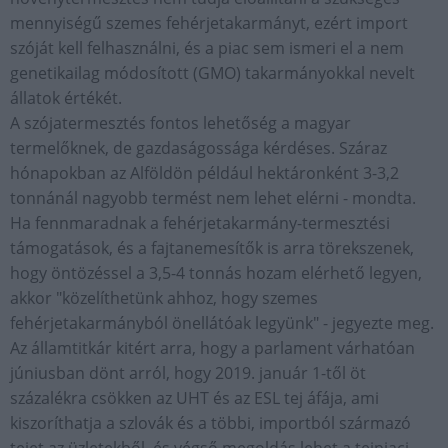
mennyiségű szemes fehérjetakarmányt, ezért import
szóját kell felhasználni, és a piac sem ismeri el a nem
genetikailag módosított (GMO) takarmányokkal nevelt
állatok értékét.
A szójatermesztés fontos lehetőség a magyar
termelőknek, de gazdaságossága kérdéses. Száraz
hónapokban az Alföldön például hektáronként 3-3,2
tonnánál nagyobb termést nem lehet elérni - mondta.
Ha fennmaradnak a fehérjetakarmány-termesztési
támogatások, és a fajtanemesítők is arra törekszenek,
hogy öntözéssel a 3,5-4 tonnás hozam elérhető legyen,
akkor "közelíthetünk ahhoz, hogy szemes
fehérjetakarmányból önellátóak legyünk" - jegyezte meg.
Az államtitkár kitért arra, hogy a parlament várhatóan
júniusban dönt arról, hogy 2019. január 1-től öt
százalékra csökken az UHT és az ESL tej áfája, ami
kiszoríthatja a szlovák és a többi, importból származó