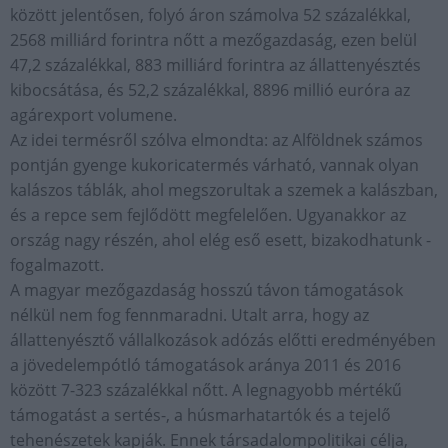
között jelentősen, folyó áron számolva 52 százalékkal,
2568 milliárd forintra nőtt a mezőgazdaság, ezen belül
47,2 százalékkal, 883 milliárd forintra az állattenyésztés
kibocsátása, és 52,2 százalékkal, 8896 millió euróra az
agárexport volumene.
Az idei termésről szólva elmondta: az Alföldnek számos
pontján gyenge kukoricatermés várható, vannak olyan
kalászos táblák, ahol megszorultak a szemek a kalászban,
és a repce sem fejlődött megfelelően. Ugyanakkor az
ország nagy részén, ahol elég eső esett, bizakodhatunk -
fogalmazott.
A magyar mezőgazdaság hosszú távon támogatások
nélkül nem fog fennmaradni. Utalt arra, hogy az
állattenyésztő vállalkozások adózás előtti eredményében
a jövedelempótló támogatások aránya 2011 és 2016
között 7-323 százalékkal nőtt. A legnagyobb mértékű
támogatást a sertés-, a húsmarhatartók és a tejelő
tehenészetek kapják. Ennek társadalompolitikai célja,