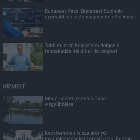
Budapest-Pécs, Budapest-Szolnok:
gyorsabb és biztonságosabb lett a vasút
Több mint 40 helyszínen dolgozik
fennakadás nélkül a Híd-csoport
KIEMELT
Megérkezett az eső a Duna
vízgyűjtőjére
Kecskeméten is szakirányú
továbbképzésekkel erősít a Gál Ferenc