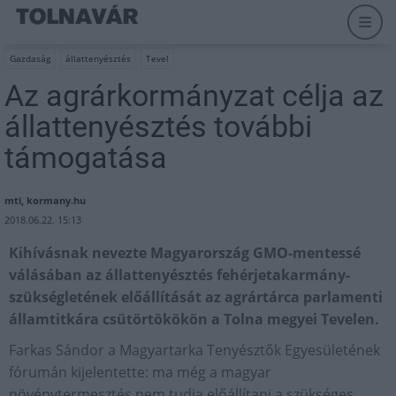
Gazdaság
állattenyésztés
Tevel
Az agrárkormányzat célja az
állattenyésztés további
támogatása
mti, kormany.hu
2018.06.22. 15:13
Kihívásnak nevezte Magyarország GMO-mentessé
válásában az állattenyésztés fehérjetakarmány-
szükségletének előállítását az agrártárca parlamenti
államtitkára csütörtökökön a Tolna megyei Tevelen.
Farkas Sándor a Magyartarka Tenyésztők Egyesületének
fórumán kijelentette: ma még a magyar
növénytermesztés nem tudja előállítani a szükséges