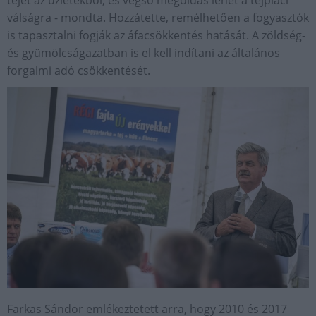
tejet az üzletekből, és végső megoldás lehet a tejpiaci
válságra - mondta. Hozzátette, remélhetően a fogyasztók
is tapasztalni fogják az áfacsökkentés hatását. A zöldség-
és gyümölcságazatban is el kell indítani az általános
forgalmi adó csökkentését.
Farkas Sándor emlékeztetett arra, hogy 2010 és 2017