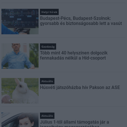
Helyi hírek
Budapest-Pécs, Budapest-Szolnok:
gyorsabb és biztonságosabb lett a vasút
Gazdaság
Több mint 40 helyszínen dolgozik
fennakadás nélkül a Híd-csoport
Aktuális
Húsvéti játszóházba hív Pakson az ASE
Aktuális
Július 1-től állami támogatás jár a