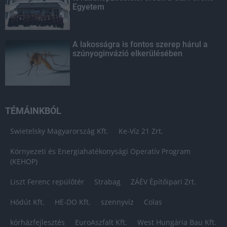
Egyetem
A lakosságra is fontos szerep hárul a
szúnyoginvázió elkerülésében
TÉMÁINKBÓL
Swietelsky Magyarország Kft.
Ke-Víz 21 Zrt.
Környezeti és Energiahatékonysági Operatív Program
(KEHOP)
Liszt Ferenc repülőtér
Strabag
ZÁÉV Építőipari Zrt.
Hódút Kft.
HE-DO Kft.
szennyvíz
Colas
kórházfejlesztés
EuroAszfalt Kft.
West Hungária Bau Kft.