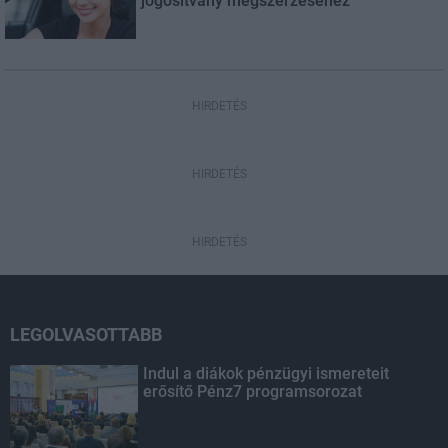
jogosítvány megszerzéséhez
HIRDETÉS
HIRDETÉS
HIRDETÉS
LEGOLVASOTTABB
Indul a diákok pénzügyi ismereteit
erősítő Pénz7 programsorozat