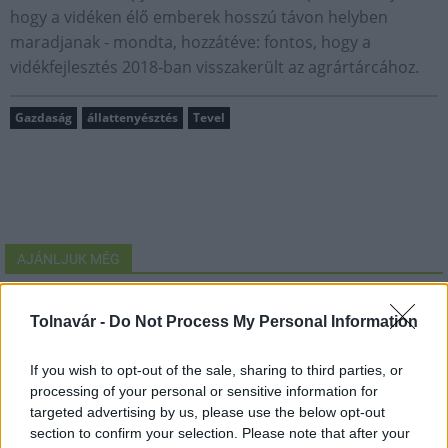
hogy a vidéken élő emberek hosszú távon helyben
maradjanak - mondta, hozzátéve: fontos, hogy a
vidékfejlesztés 2018-ban visszakerült az agrártárcához.
Gazdaság
állattenyésztés
Tevel
AJÁNLJUK MÉG
Tolnavár -
Do Not Process My Personal Information
MAGYAR ÉPÍTŐK
If you wish to opt-out of the sale, sharing to third parties, or
processing of your personal or sensitive information for
Aktuális
targeted advertising by us, please use the below opt-out
section to confirm your selection. Please note that after your