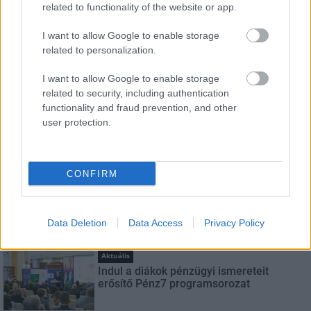
related to functionality of the website or app.
Név
I want to allow Google to enable storage
related to personalization.
E-mail cím
I want to allow Google to enable storage
related to security, including authentication
functionality and fraud prevention, and other
Feliratkozom a hírlevélre és elfogadom az
adatvédelmi
user protection.
szabályzatot!
FELIRATKOZÁS
CONFIRM
Data Deletion
Data Access
Privacy Policy
LEGNÉZETTEBB
Aktuális
Indul a diákok pénzügyi ismereteit
erősítő Pénz7 programsorozat