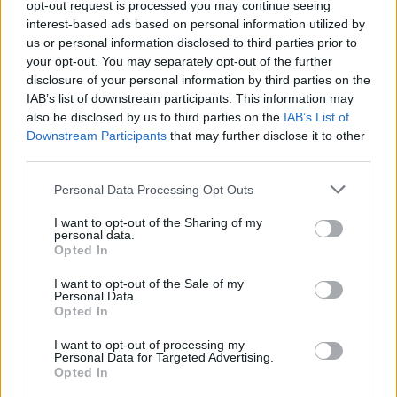
opt-out request is processed you may continue seeing
interest-based ads based on personal information utilized by
us or personal information disclosed to third parties prior to
your opt-out. You may separately opt-out of the further
disclosure of your personal information by third parties on the
IAB’s list of downstream participants. This information may
also be disclosed by us to third parties on the
IAB’s List of
Downstream Participants
that may further disclose it to other
third parties.
Please note that this website/app uses one or more Google
Personal Data Processing Opt Outs
Tata
műemlékfelújítás
műemlék
restaurálás
services and may gather and store information including but
Történelmi táj, amelynek minden köve mesél –
not limited to your visit or usage behaviour. You may click to
I want to opt-out of the Sharing of my
personal data.
megújul a tatai Angolkert
grant or deny consent to Google and its third-party tags to
Opted In
use your data for below specified purposes in below Google
A projekt részeként megújulnak a területen található
consent section.
I want to opt-out of the Sale of my
műemlékek, köztük a különleges Műromok, valamint a közeli
Personal Data.
Várkanyarban álló Nepomuki Szent János híd és szobor is.
Opted In
I want to opt-out of processing my
M1 bővítés: már zajlik a teljesen új
Personal Data for Targeted Advertising.
Bicske Kelet csomópont építése
Opted In