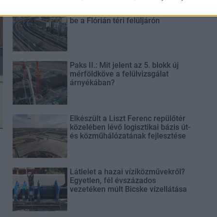
Látványos építési szakasz indult
be a Flórián téri felüljárón
Paks II.: Mit jelent az 5. blokk új
mérföldköve a felülvizsgálat
árnyékában?
Elkészült a Liszt Ferenc repülőtér
közelében lévő logisztikai bázis út-
és közműhálózatának fejlesztése
Látlelet a hazai víziközművekről?
Egyetlen, fél évszázados
vezetéken múlt Bicske vízellátása