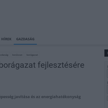
 HÍREK
GAZDASÁG
zdaság
borászat
borágazat
 borágazat fejlesztésére
épesség javítása és az energiahatékonyság