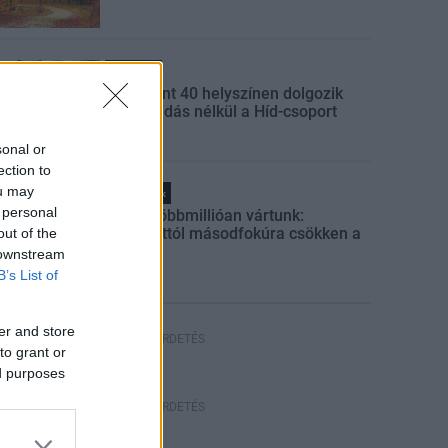
Gazdaság
Több mint 40 helyszínen dolgozik
fennakadás nélkül a Híd-csoport
sonal or
ection to
ou may
Helyi hírek
 personal
Amire többmillióan vártunk:
szombattól másodfokúra csökken a
out of the
riasztás
 downstream
B’s List of
er and store
HIRDETÉS
to grant or
ed purposes
HIRDETÉS