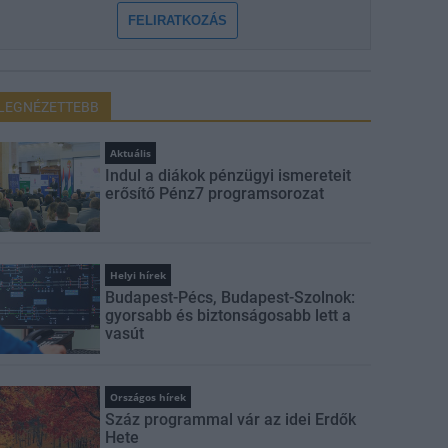
FELIRATKOZÁS
LEGNÉZETTEBB
Aktuális
Indul a diákok pénzügyi ismereteit
erősítő Pénz7 programsorozat
Helyi hírek
Budapest-Pécs, Budapest-Szolnok:
gyorsabb és biztonságosabb lett a
vasút
Országos hírek
Száz programmal vár az idei Erdők
Hete