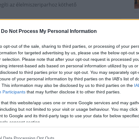
egíti az élelmiszeriparhoz köthető
.
-
Do Not Process My Personal Information
to opt-out of the sale, sharing to third parties, or processing of your per
formation for targeted advertising by us, please use the below opt-out s
r selection. Please note that after your opt-out request is processed y
eing interest-based ads based on personal information utilized by us or
disclosed to third parties prior to your opt-out. You may separately opt-
losure of your personal information by third parties on the IAB’s list of
. This information may also be disclosed by us to third parties on the
IA
Participants
that may further disclose it to other third parties.
 that this website/app uses one or more Google services and may gath
including but not limited to your visit or usage behaviour. You may click 
 to Google and its third-party tags to use your data for below specifi
ogle consent section.
l Data Processing Opt Outs