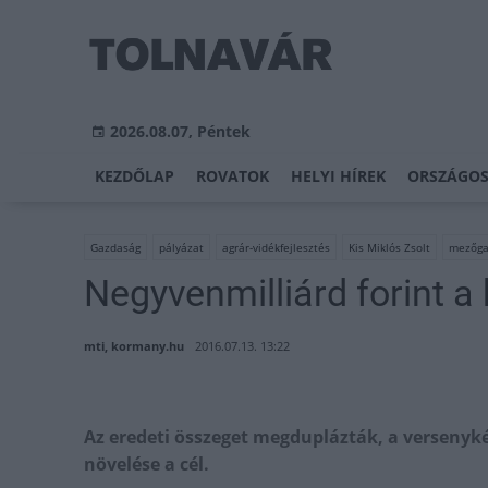
2026.08.07, Péntek
KEZDŐLAP
ROVATOK
HELYI HÍREK
ORSZÁGOS
Gazdaság
pályázat
agrár-vidékfejlesztés
Kis Miklós Zsolt
mezőga
Negyvenmilliárd forint a
mti, kormany.hu
2016.07.13. 13:22
Az eredeti összeget megduplázták, a versenyk
növelése a cél.