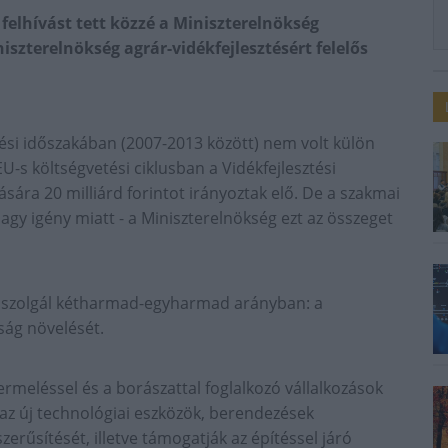
felhívást tett közzé a Miniszterelnökség
iszterelnökség agrár-vidékfejlesztésért felelős
etési időszakában (2007-2013 között) nem volt külön
EU-s költségvetési ciklusban a Vidékfejlesztési
ára 20 milliárd forintot irányoztak elő. De a szakmai
agy igény miatt - a Miniszterelnökség ezt az összeget
st szolgál kétharmad-egyharmad arányban: a
yság növelését.
termeléssel és a borászattal foglalkozó vállalkozások
 az új technológiai eszközök, berendezések
erűsítését, illetve támogatják az építéssel járó