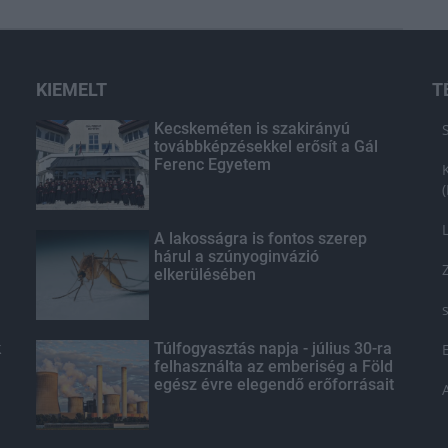
KIEMELT
T
Kecskeméten is szakirányú
továbbképzésekkel erősít a Gál
Ferenc Egyetem
A lakosságra is fontos szerep
hárul a szúnyoginvázió
elkerülésében
k
Túlfogyasztás napja - július 30-ra
felhasználta az emberiség a Föld
egész évre elegendő erőforrásait