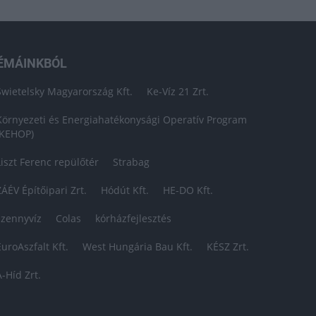
ÉMÁINKBÓL
Swietelsky Magyarország Kft.
Ke-Víz 21 Zrt.
Környezeti és Energiahatékonysági Operatív Program
(KEHOP)
Liszt Ferenc repülőtér
Strabag
ZÁÉV Építőipari Zrt.
Hódút Kft.
HE-DO Kft.
szennyvíz
Colas
kórházfejlesztés
EuroAszfalt Kft.
West Hungária Bau Kft.
KÉSZ Zrt.
A-Híd Zrt.