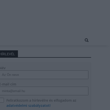
HÍRLEVÉL
Név
E-mail cím
Feliratkozom a hírlevélre és elfogadom az
adatvédelmi szabályzatot!