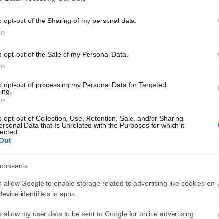
o opt-out of the Sharing of my personal data.
In
o opt-out of the Sale of my Personal Data.
 alapbor.hu
In
to opt-out of processing my Personal Data for Targeted
i. Azok a vállalkozások pályázhatnak - maximum 200
ing.
élelmiszer-feldolgozási tevékenységgel foglalkoznak,
In
nyét fejezte ki a tekintetben, hogy minél több mikro-
o opt-out of Collection, Use, Retention, Sale, and/or Sharing
a cégek pedig, amelyek méretüknél fogva nem vehetnek
ersonal Data that Is Unrelated with the Purposes for which it
lected.
jlesztési és Innovációs Operatív Program)
Out
consents
o allow Google to enable storage related to advertising like cookies on
t
mezőgazdaság
borászat
borágazat
evice identifiers in apps.
o allow my user data to be sent to Google for online advertising