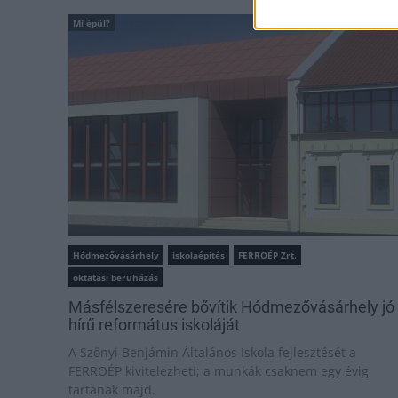
Mi épül?
Hódmezővásárhely
iskolaépítés
FERROÉP Zrt.
oktatási beruházás
Másfélszeresére bővítik Hódmezővásárhely jó
hírű református iskoláját
A Szőnyi Benjámin Általános Iskola fejlesztését a
FERROÉP kivitelezheti; a munkák csaknem egy évig
tartanak majd.