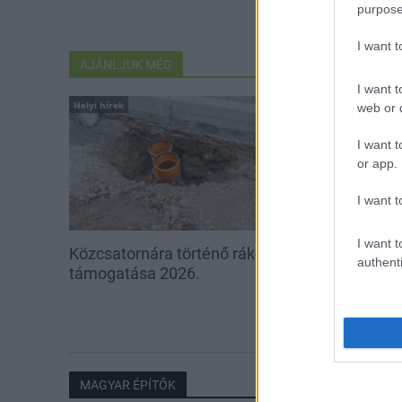
purpose
I want 
AJÁNLJUK MÉG
I want t
Helyi hírek
Helyi hírek
web or d
I want t
or app.
I want t
I want t
Közcsatornára történő rákötés
Egyhetes bala
authenti
támogatása 2026.
nyerhetnek az
iskolák
MAGYAR ÉPÍTŐK