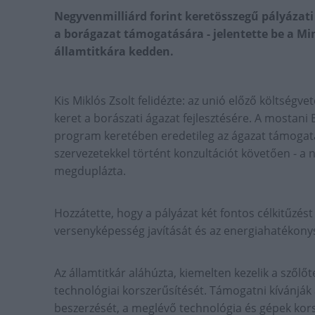
Negyvenmilliárd forint keretösszegű pályázati 
a borágazat támogatására - jelentette be a Min
államtitkára kedden.
Kis Miklós Zsolt felidézte: az unió előző költségv
keret a borászati ágazat fejlesztésére. A mostani 
program keretében eredetileg az ágazat támogatás
szervezetekkel történt konzultációt követően - a n
megduplázta.
Hozzátette, hogy a pályázat két fontos célkitűzé
versenyképesség javítását és az energiahatékon
Az államtitkár aláhúzta, kiemelten kezelik a szőlő
technológiai korszerűsítését. Támogatni kívánják
beszerzését, a meglévő technológia és gépek korsz