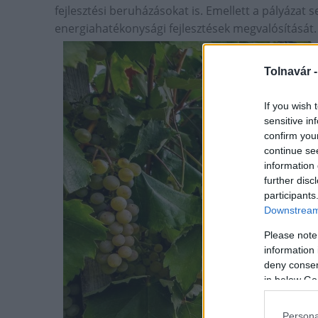
fejlesztési beruházásokat is. Emellett a pályázat s
energiahatékonysági fejlesztések megvalósítását
Tolnavár 
If you wish 
sensitive in
confirm you
continue se
information 
further disc
participants
Downstream 
Please note
information 
deny consent
in below Go
Persona