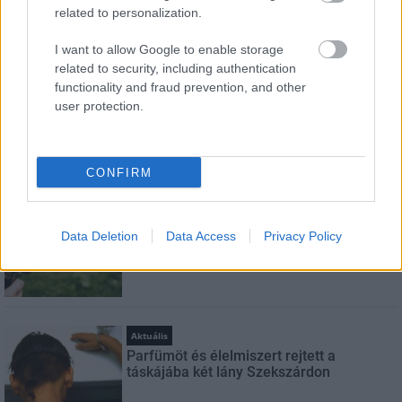
related to personalization.
I want to allow Google to enable storage
Feliratkozom a hírlevélre és elfogadom az
adatvédelmi
related to security, including authentication
szabályzatot!
functionality and fraud prevention, and other
user protection.
FELIRATKOZÁS
CONFIRM
LEGNÉZETTEBB
Helyi hírek
Data Deletion
Data Access
Privacy Policy
A hőségben is védik a növényzetet
Pakson
Aktuális
Parfümöt és élelmiszert rejtett a
táskájába két lány Szekszárdon