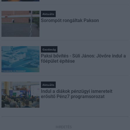
Aktuális
Sorompót rongáltak Pakson
Gazdaság
Paksi bővítés - Süli János: Jövőre indul a
főépület építése
Aktuális
Indul a diákok pénzügyi ismereteit
erősítő Pénz7 programsorozat
HIRDETÉS