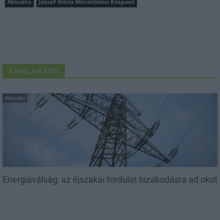
Aktuális
József Attila Művelődési Központ
AJÁNLJUK MÉG
Aktuális
Energiaválság: az éjszakai fordulat bizakodásra ad okot