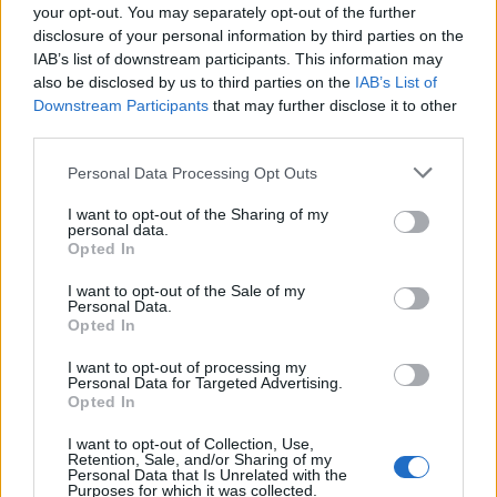
your opt-out. You may separately opt-out of the further
disclosure of your personal information by third parties on the
IAB’s list of downstream participants. This information may
also be disclosed by us to third parties on the
IAB’s List of
Downstream Participants
that may further disclose it to other
third parties.
Hódmezővásárhely
iskolaépítés
FERROÉP Zrt.
oktatási beruházás
Please note that this website/app uses one or more Google
Másfélszeresére bővítik Hódmezővásárhely jó hírű
Personal Data Processing Opt Outs
services and may gather and store information including but
református iskoláját
not limited to your visit or usage behaviour. You may click to
I want to opt-out of the Sharing of my
A Szőnyi Benjámin Általános Iskola fejlesztését a FERROÉP
personal data.
grant or deny consent to Google and its third-party tags to
Opted In
kivitelezheti; a munkák csaknem egy évig tartanak majd.
use your data for below specified purposes in below Google
consent section.
I want to opt-out of the Sale of my
Personal Data.
Látványos építési szakasz indult be a
Opted In
Flórián téri felüljárón
I want to opt-out of processing my
Personal Data for Targeted Advertising.
Opted In
Paks II.: Mit jelent az 5. blokk új
I want to opt-out of Collection, Use,
mérföldköve a felülvizsgálat
Retention, Sale, and/or Sharing of my
árnyékában?
Personal Data that Is Unrelated with the
Purposes for which it was collected.