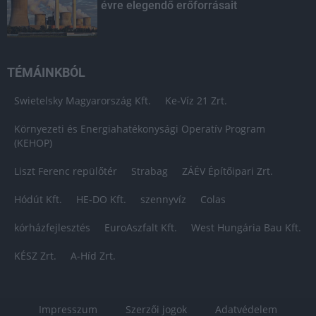
évre elegendő erőforrásait
TÉMÁINKBÓL
Swietelsky Magyarország Kft.
Ke-Víz 21 Zrt.
Környezeti és Energiahatékonysági Operatív Program
(KEHOP)
Liszt Ferenc repülőtér
Strabag
ZÁÉV Építőipari Zrt.
Hódút Kft.
HE-DO Kft.
szennyvíz
Colas
kórházfejlesztés
EuroAszfalt Kft.
West Hungária Bau Kft.
KÉSZ Zrt.
A-Híd Zrt.
Impresszum
Szerzői jogok
Adatvédelem