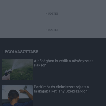
HIRDETÉS
HIRDETÉS
LEGOLVASOTTABB
A hőségben is védik a növényzetet
Pakson
Parfümöt és élelmiszert rejtett a
táskájába két lány Szekszárdon