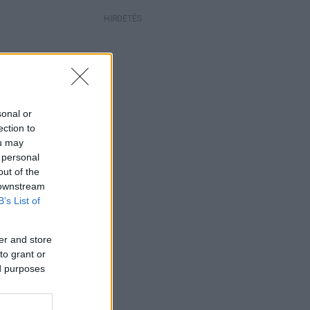
HIRDETÉS
sonal or
ection to
ou may
 personal
out of the
 downstream
B’s List of
er and store
to grant or
ed purposes