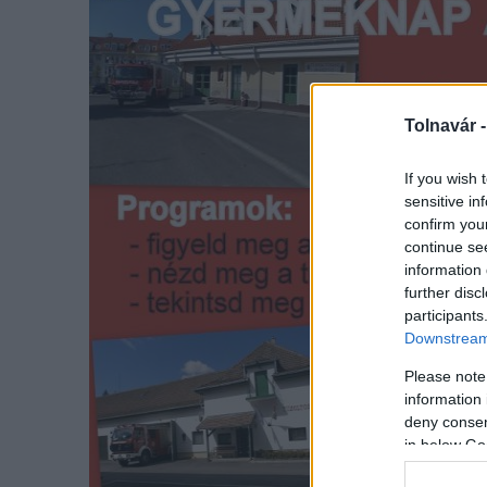
Tolnavár 
If you wish 
sensitive in
confirm you
continue se
information 
further disc
participants
Downstream 
Please note
information 
deny consent
in below Go