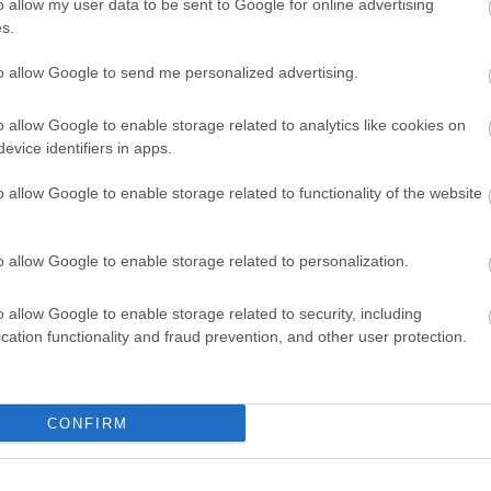
o allow my user data to be sent to Google for online advertising
s.
tel várnak a tűzoltók vasárnap délelőtt 10 és
to allow Google to send me personalized advertising.
o allow Google to enable storage related to analytics like cookies on
evice identifiers in apps.
o allow Google to enable storage related to functionality of the website
o allow Google to enable storage related to personalization.
o allow Google to enable storage related to security, including
cation functionality and fraud prevention, and other user protection.
CONFIRM