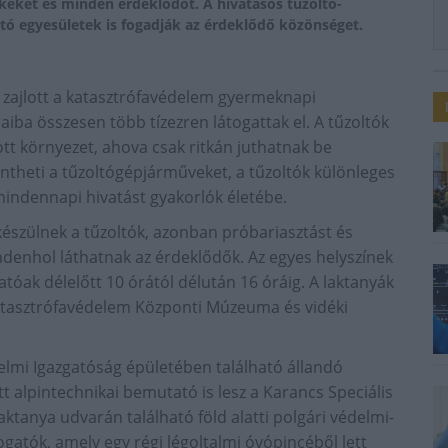
eket és minden érdeklődőt. A hivatásos tűzoltó-
tó egyesületek is fogadják az érdeklődő közönséget.
 zajlott a katasztrófavédelem gyermeknapi
iba összesen több tízezren látogattak el. A tűzoltók
ott környezet, ahova csak ritkán juthatnak be
theti a tűzoltógépjárműveket, a tűzoltók különleges
mindennapi hivatást gyakorlók életébe.
szülnek a tűzoltók, azonban próbariasztást és
ndenhol láthatnak az érdeklődők. Az egyes helyszínek
atóak délelőtt 10 órától délután 16 óráig. A laktanyák
atasztrófavédelem Központi Múzeuma és vidéki
lmi Igazgatóság épületében található állandó
 itt alpintechnikai bemutató is lesz a Karancs Speciális
ktanya udvarán található föld alatti polgári védelmi-
gatók, amely egy régi légoltalmi óvópincéből lett