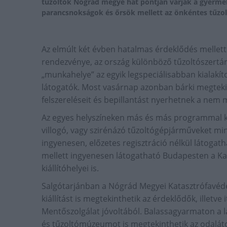
tűzoltók Nógrád megye hat pontján várják a gyermek
parancsnokságok és őrsök mellett az önkéntes tűzol
Az elmúlt két évben hatalmas érdeklődés mellett
rendezvénye, az ország különböző tűzoltószertára
„munkahelye” az egyik legspeciálisabban kialakít
látogatók. Most vasárnap azonban bárki megtekin
felszereléseit és bepillantást nyerhetnek a nem 
Az egyes helyszíneken más és más programmal ké
villogó, vagy szirénázó tűzoltógépjárműveket mi
ingyenesen, előzetes regisztráció nélkül látogath
mellett ingyenesen látogatható Budapesten a K
kiállítóhelyei is.
Salgótarjánban a Nógrád Megyei Katasztrófavéde
kiállítást is megtekinthetik az érdeklődők, illetve
Mentőszolgálat jóvoltából. Balassagyarmaton a la
és tűzoltómúzeumot is megtekinthetik az odaláto