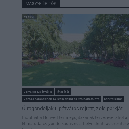
MAGYAR ÉPÍTŐK
Mi épül?
Belváros-Lipótváros
játszótér
Város-Teampannon Kereskedelmi és Szolgáltató Kft.
parkfelújítás
Újragondolják Lipótváros rejtett, zöld parkját
Indulhat a Honvéd tér megújításának tervezése, ahol a
klímatudatos gondolkodás és a helyi identitás erősítése