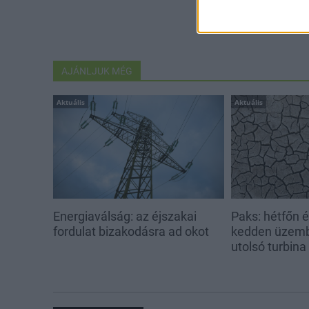
AJÁNLJUK MÉG
Aktuális
Aktuális
Energiaválság: az éjszakai
Paks: hétfőn 
fordulat bizakodásra ad okot
kedden üzemb
utolsó turbina