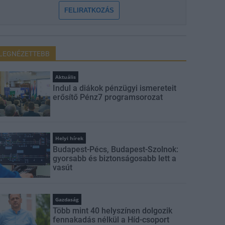
FELIRATKOZÁS
LEGNÉZETTEBB
Aktuális
Indul a diákok pénzügyi ismereteit
erősítő Pénz7 programsorozat
Helyi hírek
Budapest-Pécs, Budapest-Szolnok:
gyorsabb és biztonságosabb lett a
vasút
Gazdaság
Több mint 40 helyszínen dolgozik
fennakadás nélkül a Híd-csoport