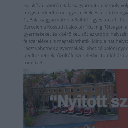
kialakítva. Szintén Balassagyarmaton az Ipoly-völ
megismerkedhetnek gyermekek és felnőttek egyará
1., Balassagyarmaton a Baltik Frigyes utca 1., Pás
Bercelen a Kossuth Lajos tér 10., míg Rétságon a
gyermekeket és kísérőiket, sőt ez utóbbi helyszí
felszereléseit is megtekinthetik. Mind a hat hel
részt vehetnek a gyermekek: lehet célbalőni gyo
beöltözhetnek tűzoltófelszerelésbe, tömlőhúzó v
tömlővel.