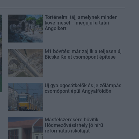
Történelmi táj, amelynek minden
köve mesél – megújul a tatai
Angolkert
M1 bővítés: már zajlik a teljesen új
Bicske Kelet csomópont építése
Új gyalogosátkelők és jelzőlámpás
csomópont épül Angyalföldön
Másfélszeresére bővítik
Hódmezővásárhely jó hírű
református iskoláját