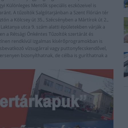
gyi Különleges Mentők speciális eszközeivel is
nt. A tűzoltók Salgótarjánban a Szent Flórián tér
ztón a Kölcsey út 35., Szécsényben a Mártírok út 2.,
 Laktanya utca 9. szám alatti épületekben várják a
nen a Rétsági Önkéntes Tűzoltók szertárát és
yszínen rendkívül izgalmas kísérőprogramokban is
rsbevatkozó vízsugárral vagy puttonyfecskendővel,
ersenyen bizonyíthatnak, de célba is guríthatnak a