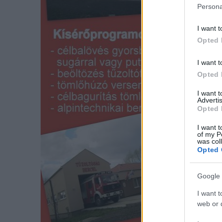
Persona
I want t
Opted 
I want t
Opted 
I want 
Advertis
Opted 
I want t
of my P
was col
Opted 
Google 
I want t
web or d