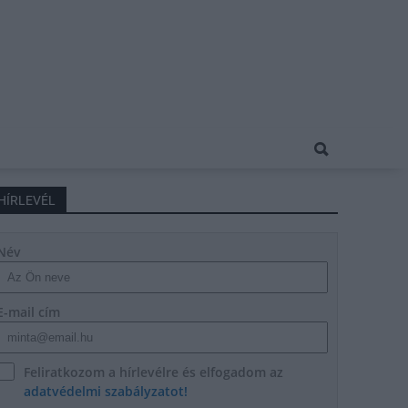
HÍRLEVÉL
Név
E-mail cím
Feliratkozom a hírlevélre és elfogadom az
adatvédelmi szabályzatot!