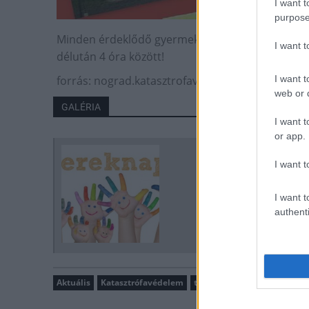
I want t
purpose
Minden érdeklődő gyermeket és felnőttet szeretet
I want 
délután 4 óra között!
forrás: nograd.katasztrofavedelem.hu
I want t
web or d
GALÉRIA
I want t
or app.
I want t
I want t
authenti
Aktuális
Katasztrófavédelem
tűzoltóság
Gyermeknap