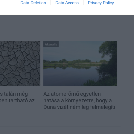
Data Deletion
Data Access
Privacy Policy
Aktuális
és talán még
Az atomerőmű egyetlen
en tartható az
hatása a környezetre, hogy a
Duna vizét némileg felmelegíti